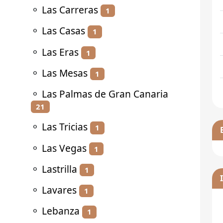
⚬
Las Carreras
1
⚬
Las Casas
1
⚬
Las Eras
1
⚬
Las Mesas
1
⚬
Las Palmas de Gran Canaria
21
⚬
Las Tricias
1
⚬
Las Vegas
1
⚬
Lastrilla
1
⚬
Lavares
1
⚬
Lebanza
1