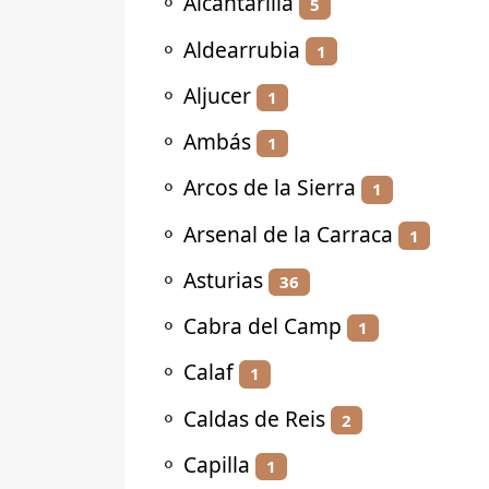
⚬
Alcantarilla
5
⚬
Aldearrubia
1
⚬
Aljucer
1
⚬
Ambás
1
⚬
Arcos de la Sierra
1
⚬
Arsenal de la Carraca
1
⚬
Asturias
36
⚬
Cabra del Camp
1
⚬
Calaf
1
⚬
Caldas de Reis
2
⚬
Capilla
1