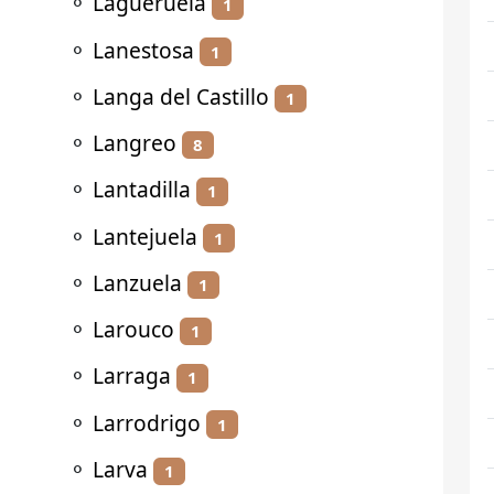
⚬
Lagueruela
1
⚬
Lanestosa
1
⚬
Langa del Castillo
1
⚬
Langreo
8
⚬
Lantadilla
1
⚬
Lantejuela
1
⚬
Lanzuela
1
⚬
Larouco
1
⚬
Larraga
1
⚬
Larrodrigo
1
⚬
Larva
1