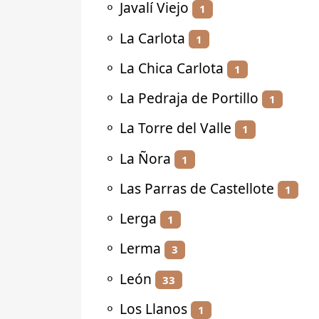
⚬
Javalí Viejo
1
⚬
La Carlota
1
⚬
La Chica Carlota
1
⚬
La Pedraja de Portillo
1
⚬
La Torre del Valle
1
⚬
La Ñora
1
⚬
Las Parras de Castellote
1
⚬
Lerga
1
⚬
Lerma
3
⚬
León
33
⚬
Los Llanos
1