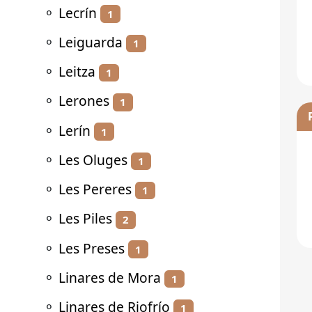
⚬
Lecrín
1
⚬
Leiguarda
1
⚬
Leitza
1
⚬
Lerones
1
⚬
Lerín
1
⚬
Les Oluges
1
⚬
Les Pereres
1
⚬
Les Piles
2
⚬
Les Preses
1
⚬
Linares de Mora
1
⚬
Linares de Riofrío
1