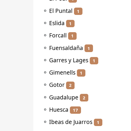
⚬
El Puntal
1
⚬
Eslida
1
⚬
Forcall
1
⚬
Fuensaldaña
1
⚬
Garres y Lages
1
⚬
Gimenells
1
⚬
Gotor
2
⚬
Guadalupe
2
⚬
Huesca
17
⚬
Ibeas de Juarros
1