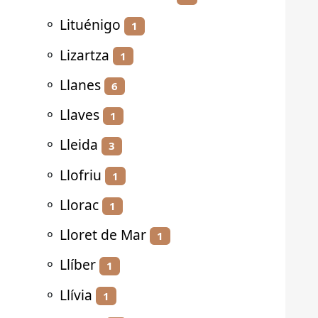
⚬
Lituénigo
1
⚬
Lizartza
1
⚬
Llanes
6
⚬
Llaves
1
⚬
Lleida
3
⚬
Llofriu
1
⚬
Llorac
1
⚬
Lloret de Mar
1
⚬
Llíber
1
⚬
Llívia
1