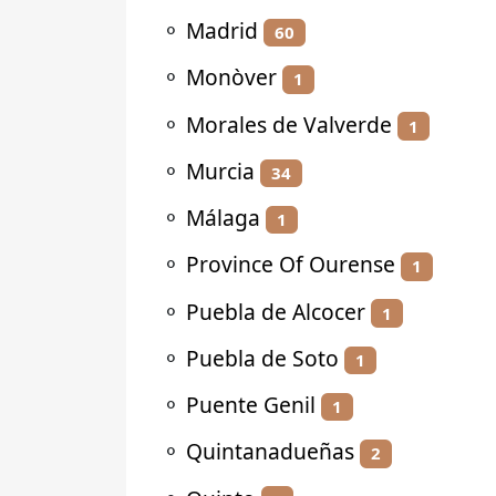
⚬
Madrid
60
⚬
Monòver
1
⚬
Morales de Valverde
1
⚬
Murcia
34
⚬
Málaga
1
⚬
Province Of Ourense
1
⚬
Puebla de Alcocer
1
⚬
Puebla de Soto
1
⚬
Puente Genil
1
⚬
Quintanadueñas
2