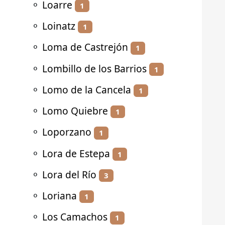
⚬
Loarre
1
⚬
Loinatz
1
⚬
Loma de Castrejón
1
⚬
Lombillo de los Barrios
1
⚬
Lomo de la Cancela
1
⚬
Lomo Quiebre
1
⚬
Loporzano
1
⚬
Lora de Estepa
1
⚬
Lora del Río
3
⚬
Loriana
1
⚬
Los Camachos
1