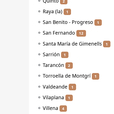
⚬
Quinto
2
⚬
Raya (la)
1
⚬
San Benito - Progreso
1
⚬
San Fernando
12
⚬
Santa María de Gimenells
1
⚬
Sarrión
1
⚬
Tarancón
2
⚬
Torroella de Montgrí
1
⚬
Valdeande
1
⚬
Vilaplana
1
⚬
Villena
4