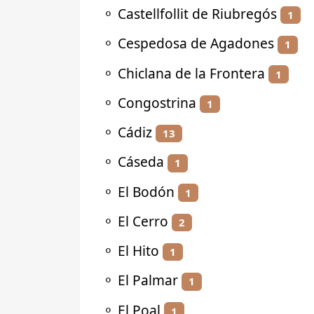
⚬
Castellfollit de Riubregós
1
⚬
Cespedosa de Agadones
1
⚬
Chiclana de la Frontera
1
⚬
Congostrina
1
⚬
Cádiz
13
⚬
Cáseda
1
⚬
El Bodón
1
⚬
El Cerro
2
⚬
El Hito
1
⚬
El Palmar
1
⚬
El Poal
1