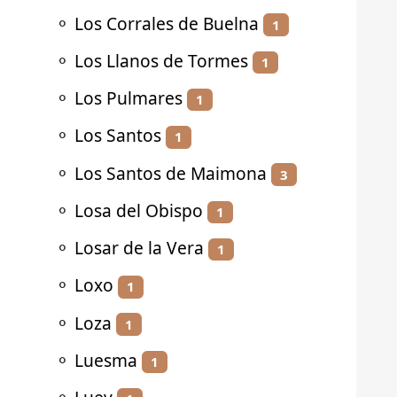
⚬
Los Corrales de Buelna
1
⚬
Los Llanos de Tormes
1
⚬
Los Pulmares
1
⚬
Los Santos
1
⚬
Los Santos de Maimona
3
⚬
Losa del Obispo
1
⚬
Losar de la Vera
1
⚬
Loxo
1
⚬
Loza
1
⚬
Luesma
1