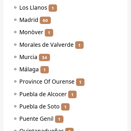
⚬
Los Llanos
1
⚬
Madrid
60
⚬
Monòver
1
⚬
Morales de Valverde
1
⚬
Murcia
34
⚬
Málaga
1
⚬
Province Of Ourense
1
⚬
Puebla de Alcocer
1
⚬
Puebla de Soto
1
⚬
Puente Genil
1
⚬
Quintanadueñas