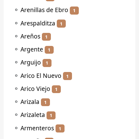
⚬
Arenillas de Ebro
1
⚬
Arespalditza
1
⚬
Areños
1
⚬
Argente
1
⚬
Arguijo
1
⚬
Arico El Nuevo
1
⚬
Arico Viejo
1
⚬
Arizala
1
⚬
Arizaleta
1
⚬
Armenteros
1