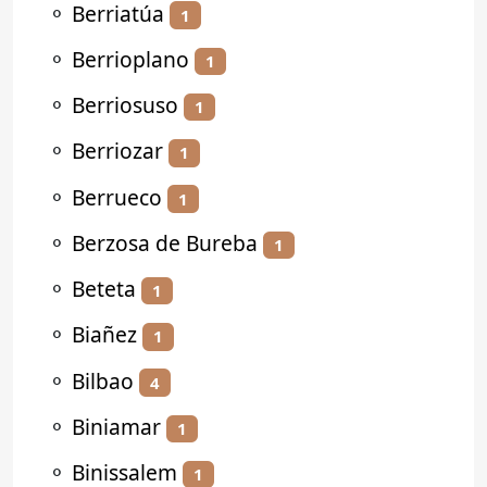
⚬
Berriatúa
1
⚬
Berrioplano
1
⚬
Berriosuso
1
⚬
Berriozar
1
⚬
Berrueco
1
⚬
Berzosa de Bureba
1
⚬
Beteta
1
⚬
Biañez
1
⚬
Bilbao
4
⚬
Biniamar
1
⚬
Binissalem
1