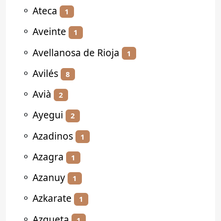
⚬
Ateca
1
⚬
Aveinte
1
⚬
Avellanosa de Rioja
1
⚬
Avilés
8
⚬
Avià
2
⚬
Ayegui
2
⚬
Azadinos
1
⚬
Azagra
1
⚬
Azanuy
1
⚬
Azkarate
1
⚬
Azqueta
1