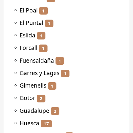
⚬
El Poal
1
⚬
El Puntal
1
⚬
Eslida
1
⚬
Forcall
1
⚬
Fuensaldaña
1
⚬
Garres y Lages
1
⚬
Gimenells
1
⚬
Gotor
2
⚬
Guadalupe
2
⚬
Huesca
17