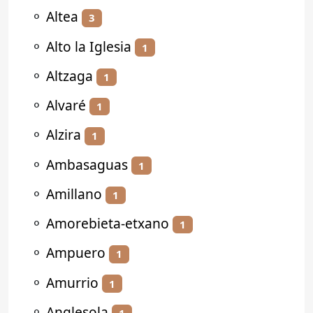
⚬
Altea
3
⚬
Alto la Iglesia
1
⚬
Altzaga
1
⚬
Alvaré
1
⚬
Alzira
1
⚬
Ambasaguas
1
⚬
Amillano
1
⚬
Amorebieta-etxano
1
⚬
Ampuero
1
⚬
Amurrio
1
⚬
Anglesola
1