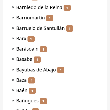
⚬
Barniedo de la Reina
1
⚬
Barriomartín
1
⚬
Barruelo de Santullán
1
⚬
Barx
1
⚬
Barásoain
1
⚬
Basabe
1
⚬
Bayubas de Abajo
1
⚬
Baza
4
⚬
Baén
1
⚬
Bañugues
1