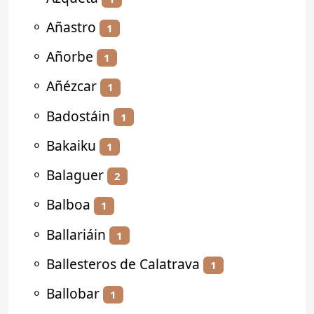
⚬
Añastro
1
⚬
Añorbe
1
⚬
Añézcar
1
⚬
Badostáin
1
⚬
Bakaiku
1
⚬
Balaguer
2
⚬
Balboa
1
⚬
Ballariáin
1
⚬
Ballesteros de Calatrava
1
⚬
Ballobar
1