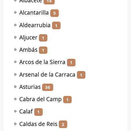
⚬
Albacete
18
⚬
Alcantarilla
5
⚬
Aldearrubia
1
⚬
Aljucer
1
⚬
Ambás
1
⚬
Arcos de la Sierra
1
⚬
Arsenal de la Carraca
1
⚬
Asturias
36
⚬
Cabra del Camp
1
⚬
Calaf
1
⚬
Caldas de Reis
2