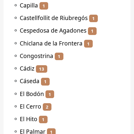
⚬
Capilla
1
⚬
Castellfollit de Riubregós
1
⚬
Cespedosa de Agadones
1
⚬
Chiclana de la Frontera
1
⚬
Congostrina
1
⚬
Cádiz
13
⚬
Cáseda
1
⚬
El Bodón
1
⚬
El Cerro
2
⚬
El Hito
1
⚬
El Palmar
1