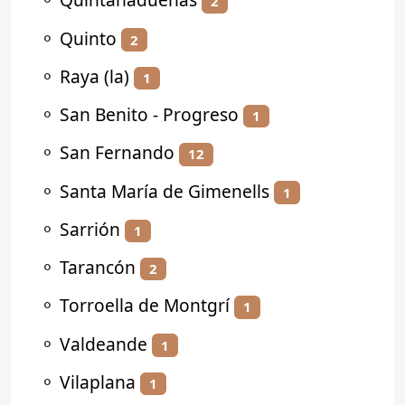
2
⚬
Quinto
2
⚬
Raya (la)
1
⚬
San Benito - Progreso
1
⚬
San Fernando
12
⚬
Santa María de Gimenells
1
⚬
Sarrión
1
⚬
Tarancón
2
⚬
Torroella de Montgrí
1
⚬
Valdeande
1
⚬
Vilaplana
1