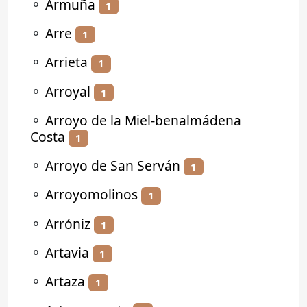
⚬
Armuña
1
⚬
Arre
1
⚬
Arrieta
1
⚬
Arroyal
1
⚬
Arroyo de la Miel-benalmádena
Costa
1
⚬
Arroyo de San Serván
1
⚬
Arroyomolinos
1
⚬
Arróniz
1
⚬
Artavia
1
⚬
Artaza
1