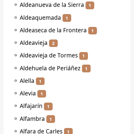
⚬
Aldeanueva de la Sierra
1
⚬
Aldeaquemada
1
⚬
Aldeaseca de la Frontera
1
⚬
Aldeavieja
2
⚬
Aldeavieja de Tormes
1
⚬
Aldehuela de Periáñez
1
⚬
Alella
1
⚬
Alevia
1
⚬
Alfajarín
1
⚬
Alfambra
1
⚬
Alfara de Carles
1