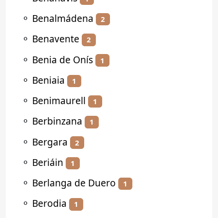
⚬
Benalmádena
2
⚬
Benavente
2
⚬
Benia de Onís
1
⚬
Beniaia
1
⚬
Benimaurell
1
⚬
Berbinzana
1
⚬
Bergara
2
⚬
Beriáin
1
⚬
Berlanga de Duero
1
⚬
Berodia
1