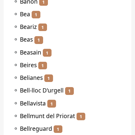
⚬
Bañón
1
⚬
Bea
1
⚬
Beariz
1
⚬
Beas
1
⚬
Beasain
1
⚬
Beires
1
⚬
Belianes
1
⚬
Bell-lloc D'urgell
1
⚬
Bellavista
1
⚬
Bellmunt del Priorat
1
⚬
Bellreguard
1