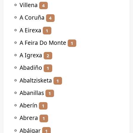
⚬
Villena
4
⚬
A Coruña
4
⚬
A Eirexa
1
⚬
A Feira Do Monte
1
⚬
A Igrexa
2
⚬
Abadiño
1
⚬
Abaltzisketa
1
⚬
Abanillas
1
⚬
Aberín
1
⚬
Abrera
1
⚬
Abáigar
1