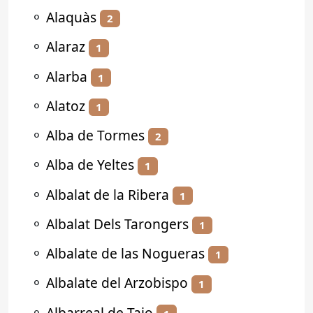
⚬
Alaquàs
2
⚬
Alaraz
1
⚬
Alarba
1
⚬
Alatoz
1
⚬
Alba de Tormes
2
⚬
Alba de Yeltes
1
⚬
Albalat de la Ribera
1
⚬
Albalat Dels Tarongers
1
⚬
Albalate de las Nogueras
1
⚬
Albalate del Arzobispo
1
⚬
Albarreal de Tajo