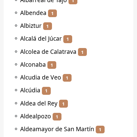
1
⚬
Albendea
1
⚬
Albiztur
1
⚬
Alcalá del Júcar
1
⚬
Alcolea de Calatrava
1
⚬
Alconaba
1
⚬
Alcudia de Veo
1
⚬
Alcúdia
1
⚬
Aldea del Rey
1
⚬
Aldealpozo
1
⚬
Aldeamayor de San Martín
1