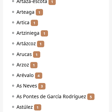
⚬
Artaza-escota
1
⚬
Arteaga
1
⚬
Artica
1
⚬
Artziniega
1
⚬
Artázcoz
1
⚬
Arucas
1
⚬
Arzoz
1
⚬
Arévalo
4
⚬
As Neves
3
⚬
As Pontes de García Rodríguez
5
⚬
Astúlez
1