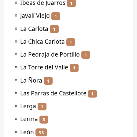
⚬
Ibeas de Juarros
1
⚬
Javalí Viejo
1
⚬
La Carlota
1
⚬
La Chica Carlota
1
⚬
La Pedraja de Portillo
1
⚬
La Torre del Valle
1
⚬
La Ñora
1
⚬
Las Parras de Castellote
1
⚬
Lerga
1
⚬
Lerma
3
⚬
León
33