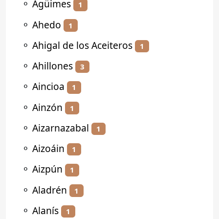
⚬
Agüimes
1
⚬
Ahedo
1
⚬
Ahigal de los Aceiteros
1
⚬
Ahillones
3
⚬
Aincioa
1
⚬
Ainzón
1
⚬
Aizarnazabal
1
⚬
Aizoáin
1
⚬
Aizpún
1
⚬
Aladrén
1
⚬
Alanís
1