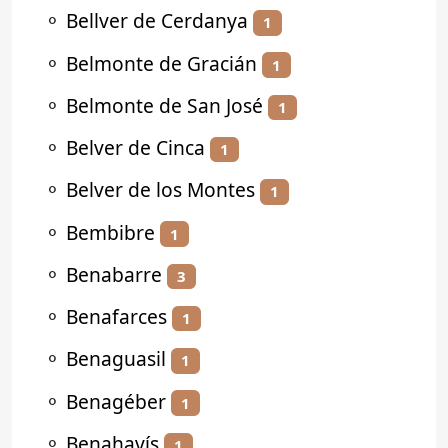
⚬
Bellver de Cerdanya
1
⚬
Belmonte de Gracián
1
⚬
Belmonte de San José
1
⚬
Belver de Cinca
1
⚬
Belver de los Montes
1
⚬
Bembibre
1
⚬
Benabarre
3
⚬
Benafarces
1
⚬
Benaguasil
1
⚬
Benagéber
1
⚬
Benahavís
1