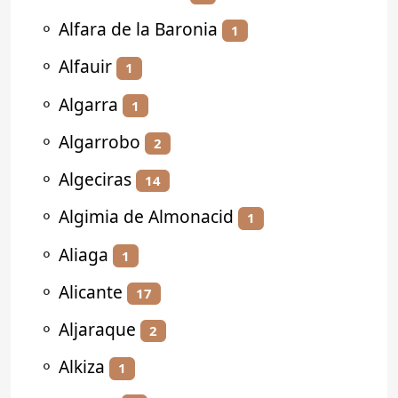
⚬
Alfara de la Baronia
1
⚬
Alfauir
1
⚬
Algarra
1
⚬
Algarrobo
2
⚬
Algeciras
14
⚬
Algimia de Almonacid
1
⚬
Aliaga
1
⚬
Alicante
17
⚬
Aljaraque
2
⚬
Alkiza
1