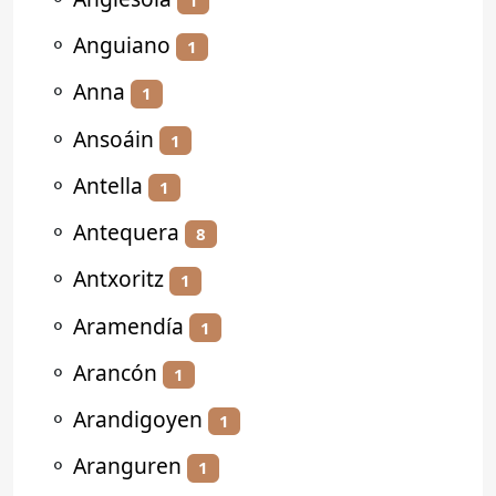
⚬
Anguiano
1
⚬
Anna
1
⚬
Ansoáin
1
⚬
Antella
1
⚬
Antequera
8
⚬
Antxoritz
1
⚬
Aramendía
1
⚬
Arancón
1
⚬
Arandigoyen
1
⚬
Aranguren
1