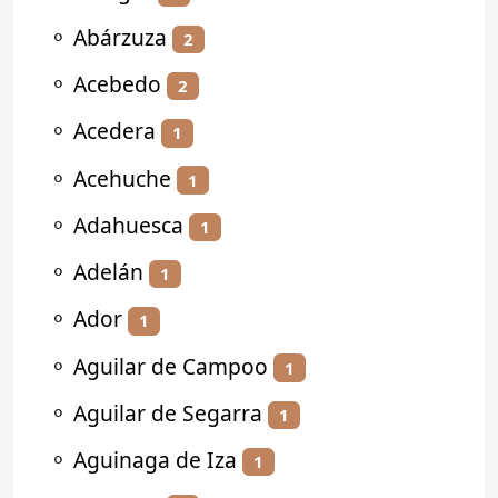
⚬
Abárzuza
2
⚬
Acebedo
2
⚬
Acedera
1
⚬
Acehuche
1
⚬
Adahuesca
1
⚬
Adelán
1
⚬
Ador
1
⚬
Aguilar de Campoo
1
⚬
Aguilar de Segarra
1
⚬
Aguinaga de Iza
1