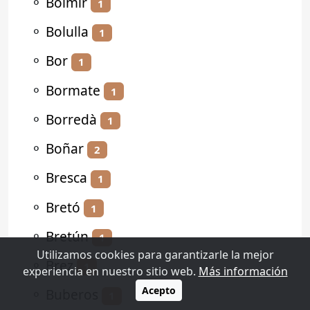
⚬
Bolmir
1
⚬
Bolulla
1
⚬
Bor
1
⚬
Bormate
1
⚬
Borredà
1
⚬
Boñar
2
⚬
Bresca
1
⚬
Bretó
1
⚬
Bretún
1
Utilizamos cookies para garantizarle la mejor
⚬
Brez
1
experiencia en nuestro sitio web.
Más información
Acepto
⚬
Buberos
1