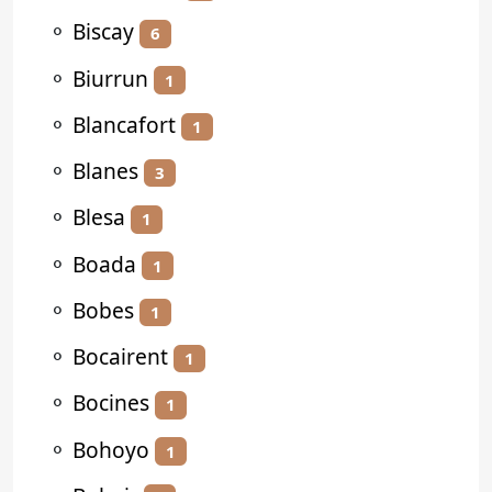
⚬
Biscay
6
⚬
Biurrun
1
⚬
Blancafort
1
⚬
Blanes
3
⚬
Blesa
1
⚬
Boada
1
⚬
Bobes
1
⚬
Bocairent
1
⚬
Bocines
1
⚬
Bohoyo
1