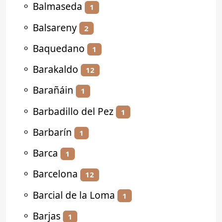
⚬
Balmaseda
1
⚬
Balsareny
2
⚬
Baquedano
1
⚬
Barakaldo
12
⚬
Barañáin
1
⚬
Barbadillo del Pez
1
⚬
Barbarín
1
⚬
Barca
1
⚬
Barcelona
12
⚬
Barcial de la Loma
1
⚬
Barjas
1