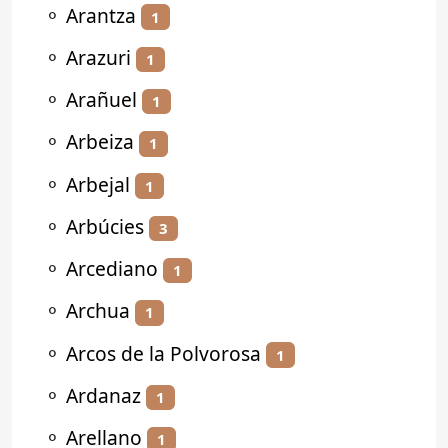
⚬
Arantza
1
⚬
Arazuri
1
⚬
Arañuel
1
⚬
Arbeiza
1
⚬
Arbejal
1
⚬
Arbúcies
3
⚬
Arcediano
1
⚬
Archua
1
⚬
Arcos de la Polvorosa
1
⚬
Ardanaz
1
⚬
Arellano
1