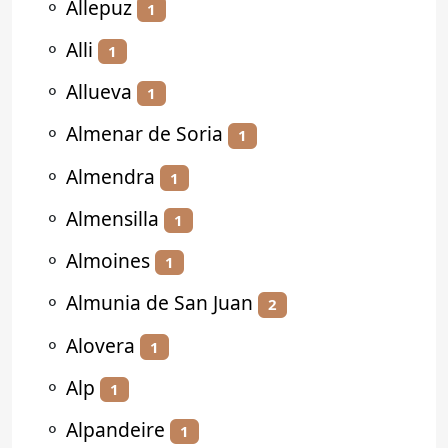
⚬
Allepuz
1
⚬
Alli
1
⚬
Allueva
1
⚬
Almenar de Soria
1
⚬
Almendra
1
⚬
Almensilla
1
⚬
Almoines
1
⚬
Almunia de San Juan
2
⚬
Alovera
1
⚬
Alp
1
⚬
Alpandeire
1