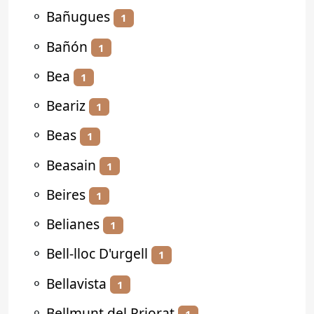
⚬
Bañugues
1
⚬
Bañón
1
⚬
Bea
1
⚬
Beariz
1
⚬
Beas
1
⚬
Beasain
1
⚬
Beires
1
⚬
Belianes
1
⚬
Bell-lloc D'urgell
1
⚬
Bellavista
1
⚬
Bellmunt del Priorat
1