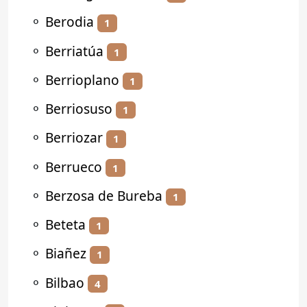
⚬
Berodia
1
⚬
Berriatúa
1
⚬
Berrioplano
1
⚬
Berriosuso
1
⚬
Berriozar
1
⚬
Berrueco
1
⚬
Berzosa de Bureba
1
⚬
Beteta
1
⚬
Biañez
1
⚬
Bilbao
4