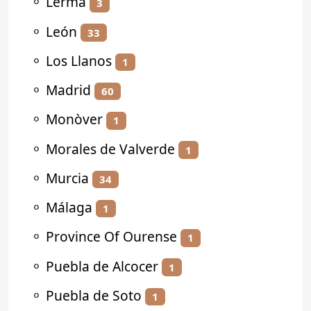
⚬
Lerma
3
⚬
León
33
⚬
Los Llanos
1
⚬
Madrid
60
⚬
Monòver
1
⚬
Morales de Valverde
1
⚬
Murcia
34
⚬
Málaga
1
⚬
Province Of Ourense
1
⚬
Puebla de Alcocer
1
⚬
Puebla de Soto
1