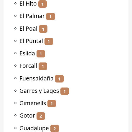
⚬
El Hito
1
⚬
El Palmar
1
⚬
El Poal
1
⚬
El Puntal
1
⚬
Eslida
1
⚬
Forcall
1
⚬
Fuensaldaña
1
⚬
Garres y Lages
1
⚬
Gimenells
1
⚬
Gotor
2
⚬
Guadalupe
2