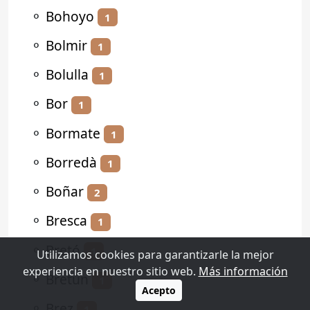
⚬
Bohoyo
1
⚬
Bolmir
1
⚬
Bolulla
1
⚬
Bor
1
⚬
Bormate
1
⚬
Borredà
1
⚬
Boñar
2
⚬
Bresca
1
⚬
Bretó
1
Utilizamos cookies para garantizarle la mejor
experiencia en nuestro sitio web.
Más información
⚬
Bretún
1
Acepto
⚬
Brez
1