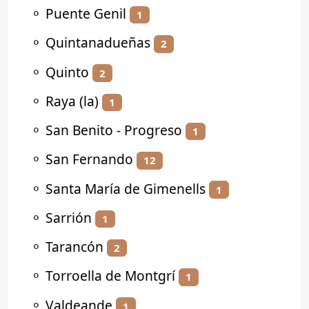
⚬
Puente Genil
1
⚬
Quintanadueñas
2
⚬
Quinto
2
⚬
Raya (la)
1
⚬
San Benito - Progreso
1
⚬
San Fernando
12
⚬
Santa María de Gimenells
1
⚬
Sarrión
1
⚬
Tarancón
2
⚬
Torroella de Montgrí
1
⚬
Valdeande
1