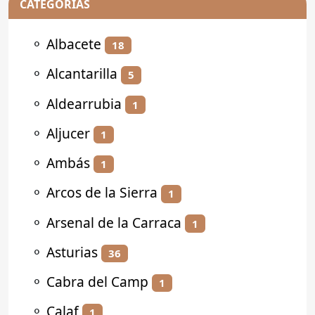
CATEGORÍAS
⚬
Albacete
18
⚬
Alcantarilla
5
⚬
Aldearrubia
1
⚬
Aljucer
1
⚬
Ambás
1
⚬
Arcos de la Sierra
1
⚬
Arsenal de la Carraca
1
⚬
Asturias
36
⚬
Cabra del Camp
1
⚬
Calaf
1