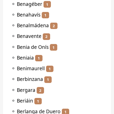
⚬
Benagéber
1
⚬
Benahavís
1
⚬
Benalmádena
2
⚬
Benavente
2
⚬
Benia de Onís
1
⚬
Beniaia
1
⚬
Benimaurell
1
⚬
Berbinzana
1
⚬
Bergara
2
⚬
Beriáin
1
⚬
Berlanga de Duero
1