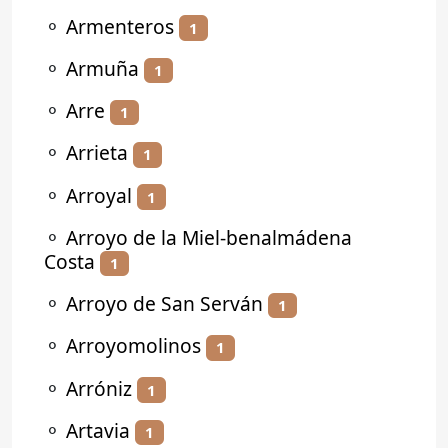
⚬
Armenteros
1
⚬
Armuña
1
⚬
Arre
1
⚬
Arrieta
1
⚬
Arroyal
1
⚬
Arroyo de la Miel-benalmádena
Costa
1
⚬
Arroyo de San Serván
1
⚬
Arroyomolinos
1
⚬
Arróniz
1
⚬
Artavia
1