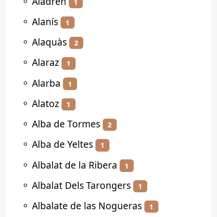
⚬
Aladrén
1
⚬
Alanís
1
⚬
Alaquàs
2
⚬
Alaraz
1
⚬
Alarba
1
⚬
Alatoz
1
⚬
Alba de Tormes
2
⚬
Alba de Yeltes
1
⚬
Albalat de la Ribera
1
⚬
Albalat Dels Tarongers
1
⚬
Albalate de las Nogueras
1