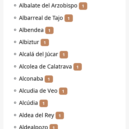
⚬
Albalate del Arzobispo
1
⚬
Albarreal de Tajo
1
⚬
Albendea
1
⚬
Albiztur
1
⚬
Alcalá del Júcar
1
⚬
Alcolea de Calatrava
1
⚬
Alconaba
1
⚬
Alcudia de Veo
1
⚬
Alcúdia
1
⚬
Aldea del Rey
1
⚬
Aldealpozo
1