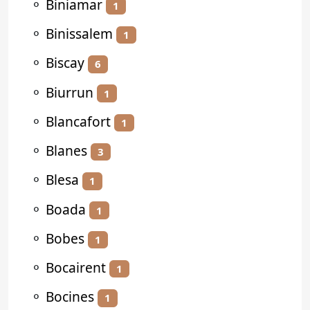
⚬
Biniamar
1
⚬
Binissalem
1
⚬
Biscay
6
⚬
Biurrun
1
⚬
Blancafort
1
⚬
Blanes
3
⚬
Blesa
1
⚬
Boada
1
⚬
Bobes
1
⚬
Bocairent
1
⚬
Bocines
1