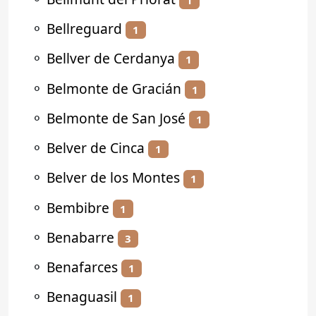
⚬
Bellreguard
1
⚬
Bellver de Cerdanya
1
⚬
Belmonte de Gracián
1
⚬
Belmonte de San José
1
⚬
Belver de Cinca
1
⚬
Belver de los Montes
1
⚬
Bembibre
1
⚬
Benabarre
3
⚬
Benafarces
1
⚬
Benaguasil
1