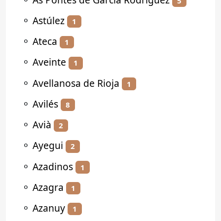
5
⚬
Astúlez
1
⚬
Ateca
1
⚬
Aveinte
1
⚬
Avellanosa de Rioja
1
⚬
Avilés
8
⚬
Avià
2
⚬
Ayegui
2
⚬
Azadinos
1
⚬
Azagra
1
⚬
Azanuy
1