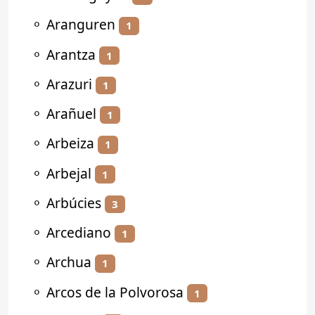
⚬
Aranguren
1
⚬
Arantza
1
⚬
Arazuri
1
⚬
Arañuel
1
⚬
Arbeiza
1
⚬
Arbejal
1
⚬
Arbúcies
3
⚬
Arcediano
1
⚬
Archua
1
⚬
Arcos de la Polvorosa
1