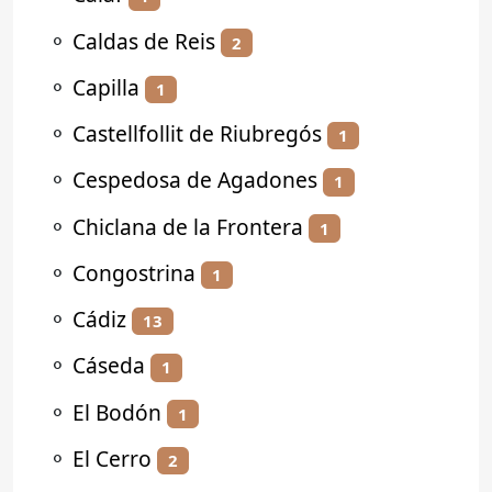
⚬
Caldas de Reis
2
⚬
Capilla
1
⚬
Castellfollit de Riubregós
1
⚬
Cespedosa de Agadones
1
⚬
Chiclana de la Frontera
1
⚬
Congostrina
1
⚬
Cádiz
13
⚬
Cáseda
1
⚬
El Bodón
1
⚬
El Cerro
2