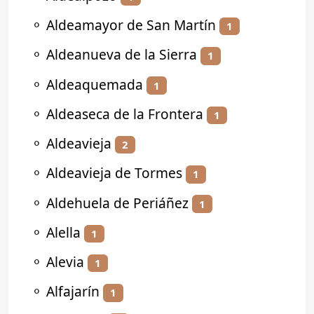
⚬
Aldeamayor de San Martín
1
⚬
Aldeanueva de la Sierra
1
⚬
Aldeaquemada
1
⚬
Aldeaseca de la Frontera
1
⚬
Aldeavieja
2
⚬
Aldeavieja de Tormes
1
⚬
Aldehuela de Periáñez
1
⚬
Alella
1
⚬
Alevia
1
⚬
Alfajarín
1