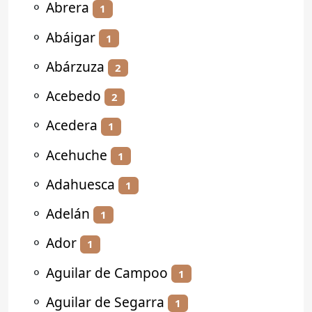
⚬
Abrera
1
⚬
Abáigar
1
⚬
Abárzuza
2
⚬
Acebedo
2
⚬
Acedera
1
⚬
Acehuche
1
⚬
Adahuesca
1
⚬
Adelán
1
⚬
Ador
1
⚬
Aguilar de Campoo
1
⚬
Aguilar de Segarra
1