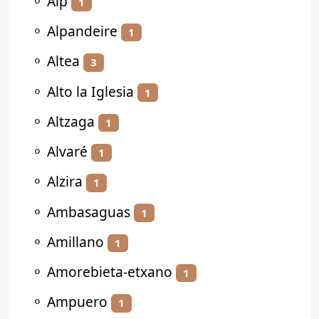
⚬
Alp
1
⚬
Alpandeire
1
⚬
Altea
3
⚬
Alto la Iglesia
1
⚬
Altzaga
1
⚬
Alvaré
1
⚬
Alzira
1
⚬
Ambasaguas
1
⚬
Amillano
1
⚬
Amorebieta-etxano
1
⚬
Ampuero
1