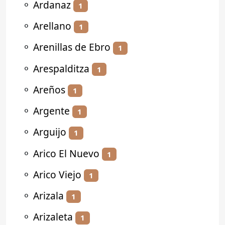
⚬
Ardanaz
1
⚬
Arellano
1
⚬
Arenillas de Ebro
1
⚬
Arespalditza
1
⚬
Areños
1
⚬
Argente
1
⚬
Arguijo
1
⚬
Arico El Nuevo
1
⚬
Arico Viejo
1
⚬
Arizala
1
⚬
Arizaleta
1