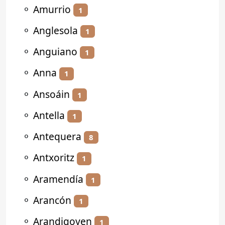
⚬
Amurrio
1
⚬
Anglesola
1
⚬
Anguiano
1
⚬
Anna
1
⚬
Ansoáin
1
⚬
Antella
1
⚬
Antequera
8
⚬
Antxoritz
1
⚬
Aramendía
1
⚬
Arancón
1
⚬
Arandigoyen
1