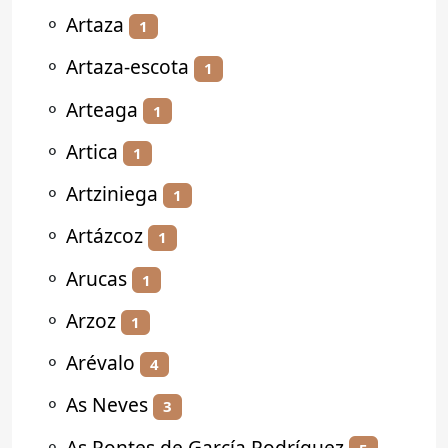
⚬
Artaza
1
⚬
Artaza-escota
1
⚬
Arteaga
1
⚬
Artica
1
⚬
Artziniega
1
⚬
Artázcoz
1
⚬
Arucas
1
⚬
Arzoz
1
⚬
Arévalo
4
⚬
As Neves
3
⚬
As Pontes de García Rodríguez