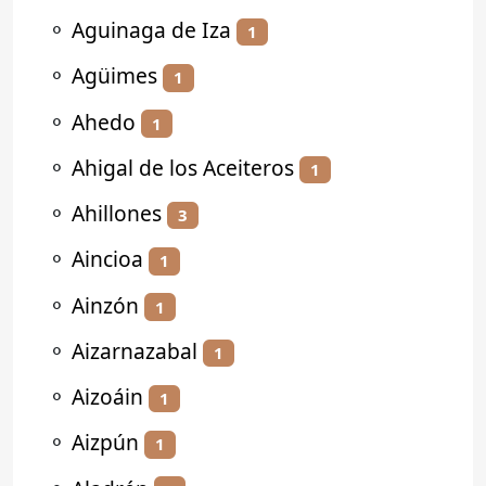
⚬
Aguinaga de Iza
1
⚬
Agüimes
1
⚬
Ahedo
1
⚬
Ahigal de los Aceiteros
1
⚬
Ahillones
3
⚬
Aincioa
1
⚬
Ainzón
1
⚬
Aizarnazabal
1
⚬
Aizoáin
1
⚬
Aizpún
1