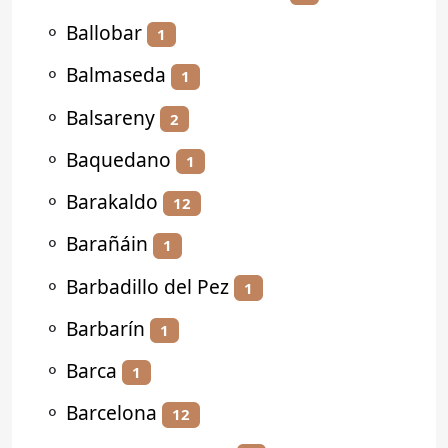
⚬
Ballobar
1
⚬
Balmaseda
1
⚬
Balsareny
2
⚬
Baquedano
1
⚬
Barakaldo
12
⚬
Barañáin
1
⚬
Barbadillo del Pez
1
⚬
Barbarín
1
⚬
Barca
1
⚬
Barcelona
12