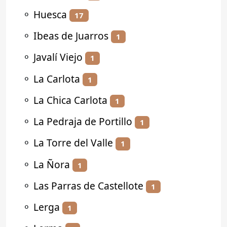
⚬
Huesca
17
⚬
Ibeas de Juarros
1
⚬
Javalí Viejo
1
⚬
La Carlota
1
⚬
La Chica Carlota
1
⚬
La Pedraja de Portillo
1
⚬
La Torre del Valle
1
⚬
La Ñora
1
⚬
Las Parras de Castellote
1
⚬
Lerga
1