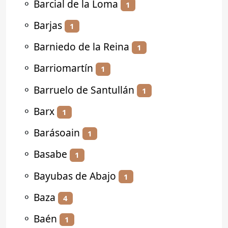
⚬
Barcial de la Loma
1
⚬
Barjas
1
⚬
Barniedo de la Reina
1
⚬
Barriomartín
1
⚬
Barruelo de Santullán
1
⚬
Barx
1
⚬
Barásoain
1
⚬
Basabe
1
⚬
Bayubas de Abajo
1
⚬
Baza
4
⚬
Baén
1