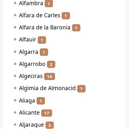
⚬
Alfambra
1
⚬
Alfara de Carles
1
⚬
Alfara de la Baronia
1
⚬
Alfauir
1
⚬
Algarra
1
⚬
Algarrobo
2
⚬
Algeciras
14
⚬
Algimia de Almonacid
1
⚬
Aliaga
1
⚬
Alicante
17
⚬
Aljaraque
2