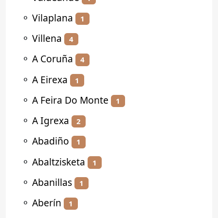
⚬
Vilaplana
1
⚬
Villena
4
⚬
A Coruña
4
⚬
A Eirexa
1
⚬
A Feira Do Monte
1
⚬
A Igrexa
2
⚬
Abadiño
1
⚬
Abaltzisketa
1
⚬
Abanillas
1
⚬
Aberín
1