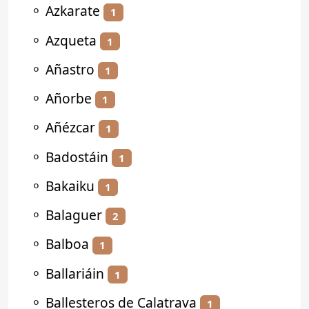
⚬
Azkarate
1
⚬
Azqueta
1
⚬
Añastro
1
⚬
Añorbe
1
⚬
Añézcar
1
⚬
Badostáin
1
⚬
Bakaiku
1
⚬
Balaguer
2
⚬
Balboa
1
⚬
Ballariáin
1
⚬
Ballesteros de Calatrava
1