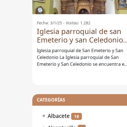
Fecha: 3/1/25 - Visitas: 1.282
Iglesia parroquial de san
Emeterio y san Celedonio 
Cabezón De Liébana
Iglesia parroquial de San Emeterio y San
Celedonio La Iglesia parroquial de San
Emeterio y San Celedonio se encuentra e
el pintoresco municipio de Cabezón de
CATEGORÍAS
⚬
Albacete
18