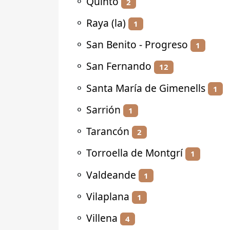
⚬
Quinto
2
⚬
Raya (la)
1
⚬
San Benito - Progreso
1
⚬
San Fernando
12
⚬
Santa María de Gimenells
1
⚬
Sarrión
1
⚬
Tarancón
2
⚬
Torroella de Montgrí
1
⚬
Valdeande
1
⚬
Vilaplana
1
⚬
Villena
4