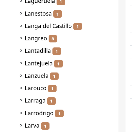
⚬
Lagueruela
1
⚬
Lanestosa
1
⚬
Langa del Castillo
1
⚬
Langreo
8
⚬
Lantadilla
1
⚬
Lantejuela
1
⚬
Lanzuela
1
⚬
Larouco
1
⚬
Larraga
1
⚬
Larrodrigo
1
⚬
Larva
1