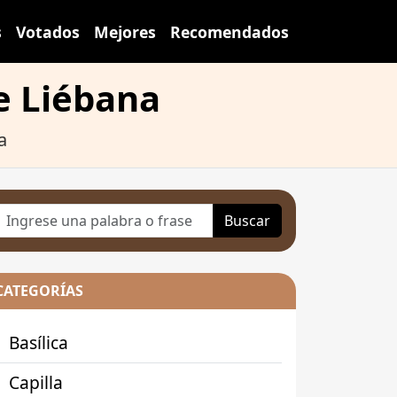
s
Votados
Mejores
Recomendados
e Liébana
a
Buscar
CATEGORÍAS
Basílica
Capilla