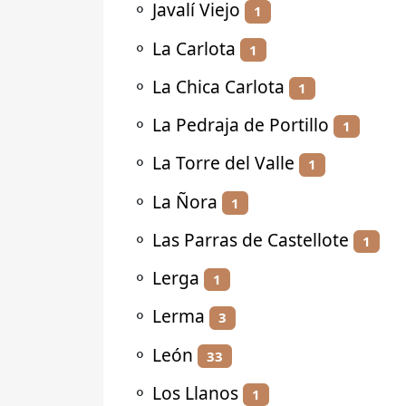
⚬
Javalí Viejo
1
⚬
La Carlota
1
⚬
La Chica Carlota
1
⚬
La Pedraja de Portillo
1
⚬
La Torre del Valle
1
⚬
La Ñora
1
⚬
Las Parras de Castellote
1
⚬
Lerga
1
⚬
Lerma
3
⚬
León
33
⚬
Los Llanos
1