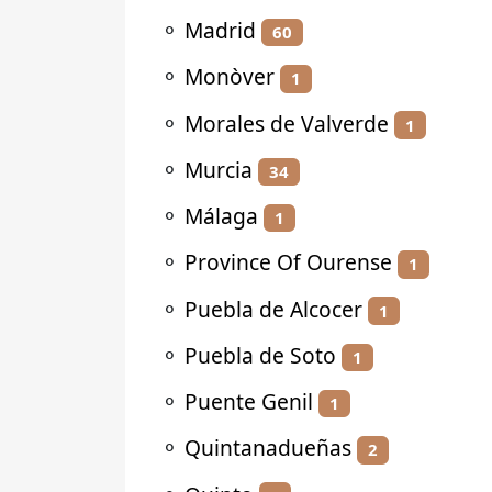
⚬
Madrid
60
⚬
Monòver
1
⚬
Morales de Valverde
1
⚬
Murcia
34
⚬
Málaga
1
⚬
Province Of Ourense
1
⚬
Puebla de Alcocer
1
⚬
Puebla de Soto
1
⚬
Puente Genil
1
⚬
Quintanadueñas
2