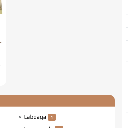
-
n
⚬
Labeaga
1