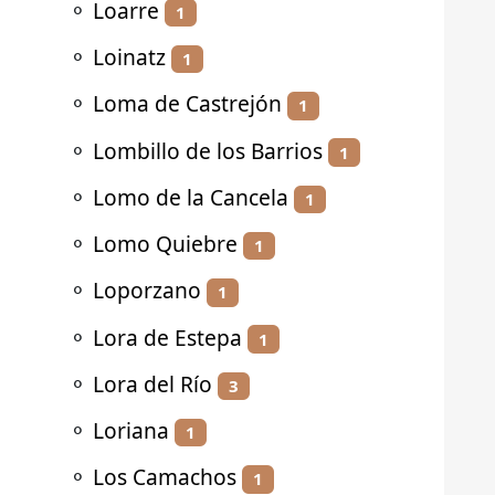
⚬
Loarre
1
⚬
Loinatz
1
⚬
Loma de Castrejón
1
⚬
Lombillo de los Barrios
1
⚬
Lomo de la Cancela
1
⚬
Lomo Quiebre
1
⚬
Loporzano
1
⚬
Lora de Estepa
1
⚬
Lora del Río
3
⚬
Loriana
1
⚬
Los Camachos
1