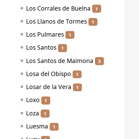
⚬
Los Corrales de Buelna
1
⚬
Los Llanos de Tormes
1
⚬
Los Pulmares
1
⚬
Los Santos
1
⚬
Los Santos de Maimona
3
⚬
Losa del Obispo
1
⚬
Losar de la Vera
1
⚬
Loxo
1
⚬
Loza
1
⚬
Luesma
1