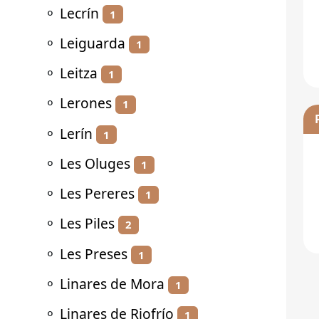
⚬
Lecrín
1
⚬
Leiguarda
1
⚬
Leitza
1
⚬
Lerones
1
⚬
Lerín
1
⚬
Les Oluges
1
⚬
Les Pereres
1
⚬
Les Piles
2
⚬
Les Preses
1
⚬
Linares de Mora
1
⚬
Linares de Riofrío
1