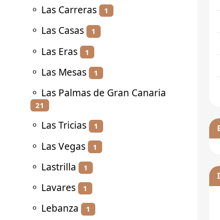
⚬
Las Carreras
1
⚬
Las Casas
1
⚬
Las Eras
1
⚬
Las Mesas
1
⚬
Las Palmas de Gran Canaria
21
⚬
Las Tricias
1
⚬
Las Vegas
1
⚬
Lastrilla
1
⚬
Lavares
1
⚬
Lebanza
1