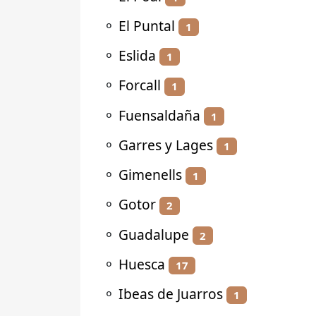
⚬
El Puntal
1
⚬
Eslida
1
⚬
Forcall
1
⚬
Fuensaldaña
1
⚬
Garres y Lages
1
⚬
Gimenells
1
⚬
Gotor
2
⚬
Guadalupe
2
⚬
Huesca
17
⚬
Ibeas de Juarros
1