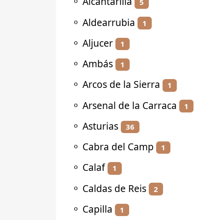
⚬
Alcantarilla
5
⚬
Aldearrubia
1
⚬
Aljucer
1
⚬
Ambás
1
⚬
Arcos de la Sierra
1
⚬
Arsenal de la Carraca
1
⚬
Asturias
36
⚬
Cabra del Camp
1
⚬
Calaf
1
⚬
Caldas de Reis
2
⚬
Capilla
1