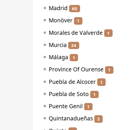
⚬
Madrid
60
⚬
Monòver
1
⚬
Morales de Valverde
1
⚬
Murcia
34
⚬
Málaga
1
⚬
Province Of Ourense
1
⚬
Puebla de Alcocer
1
⚬
Puebla de Soto
1
⚬
Puente Genil
1
⚬
Quintanadueñas
2