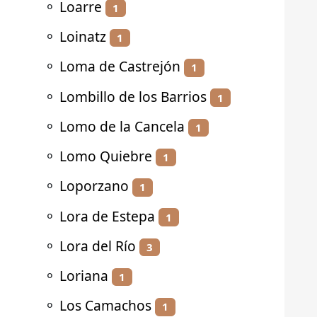
⚬
Loarre
1
⚬
Loinatz
1
⚬
Loma de Castrejón
1
⚬
Lombillo de los Barrios
1
⚬
Lomo de la Cancela
1
⚬
Lomo Quiebre
1
⚬
Loporzano
1
⚬
Lora de Estepa
1
⚬
Lora del Río
3
⚬
Loriana
1
⚬
Los Camachos
1