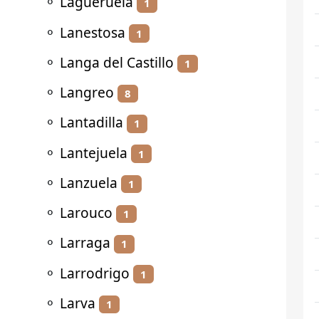
⚬
Lagueruela
1
⚬
Lanestosa
1
⚬
Langa del Castillo
1
⚬
Langreo
8
⚬
Lantadilla
1
⚬
Lantejuela
1
⚬
Lanzuela
1
⚬
Larouco
1
⚬
Larraga
1
⚬
Larrodrigo
1
⚬
Larva
1