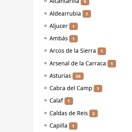
⚬
Alcantarilla
5
⚬
Aldearrubia
1
⚬
Aljucer
1
⚬
Ambás
1
⚬
Arcos de la Sierra
1
⚬
Arsenal de la Carraca
1
⚬
Asturias
36
⚬
Cabra del Camp
1
⚬
Calaf
1
⚬
Caldas de Reis
2
⚬
Capilla
1