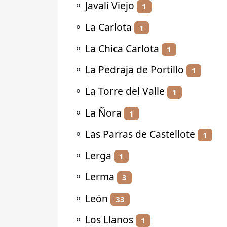
⚬
Javalí Viejo
1
⚬
La Carlota
1
⚬
La Chica Carlota
1
⚬
La Pedraja de Portillo
1
⚬
La Torre del Valle
1
⚬
La Ñora
1
⚬
Las Parras de Castellote
1
⚬
Lerga
1
⚬
Lerma
3
⚬
León
33
⚬
Los Llanos
1