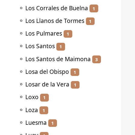
⚬
Los Corrales de Buelna
1
⚬
Los Llanos de Tormes
1
⚬
Los Pulmares
1
⚬
Los Santos
1
⚬
Los Santos de Maimona
3
⚬
Losa del Obispo
1
⚬
Losar de la Vera
1
⚬
Loxo
1
⚬
Loza
1
⚬
Luesma
1