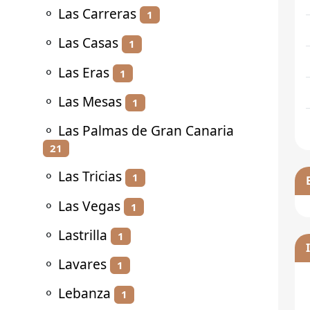
⚬
Las Carreras
1
⚬
Las Casas
1
⚬
Las Eras
1
⚬
Las Mesas
1
⚬
Las Palmas de Gran Canaria
21
⚬
Las Tricias
1
⚬
Las Vegas
1
⚬
Lastrilla
1
⚬
Lavares
1
⚬
Lebanza
1