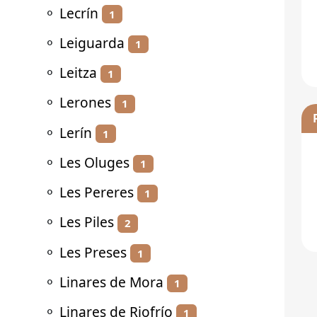
⚬
Lecrín
1
⚬
Leiguarda
1
⚬
Leitza
1
⚬
Lerones
1
⚬
Lerín
1
⚬
Les Oluges
1
⚬
Les Pereres
1
⚬
Les Piles
2
⚬
Les Preses
1
⚬
Linares de Mora
1
⚬
Linares de Riofrío
1