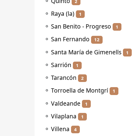
⚬
Quinto
2
⚬
Raya (la)
1
⚬
San Benito - Progreso
1
⚬
San Fernando
12
⚬
Santa María de Gimenells
1
⚬
Sarrión
1
⚬
Tarancón
2
⚬
Torroella de Montgrí
1
⚬
Valdeande
1
⚬
Vilaplana
1
⚬
Villena
4