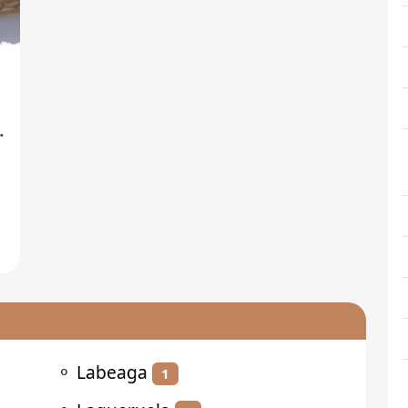
⚬
Labeaga
1