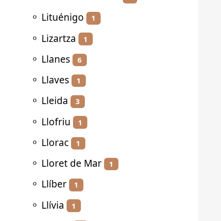
⚬
Lituénigo
1
⚬
Lizartza
1
⚬
Llanes
6
⚬
Llaves
1
⚬
Lleida
3
⚬
Llofriu
1
⚬
Llorac
1
⚬
Lloret de Mar
1
⚬
Llíber
1
⚬
Llívia
1