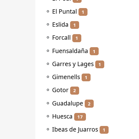
⚬
El Puntal
1
⚬
Eslida
1
⚬
Forcall
1
⚬
Fuensaldaña
1
⚬
Garres y Lages
1
⚬
Gimenells
1
⚬
Gotor
2
⚬
Guadalupe
2
⚬
Huesca
17
⚬
Ibeas de Juarros
1