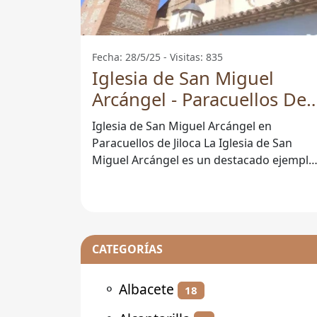
Fecha: 28/5/25 - Visitas: 835
Iglesia de San Miguel
Arcángel - Paracuellos De
Jiloca
Iglesia de San Miguel Arcángel en
Paracuellos de Jiloca La Iglesia de San
Miguel Arcángel es un destacado ejemplo
del patrimonio histórico y religioso de
CATEGORÍAS
⚬
Albacete
18