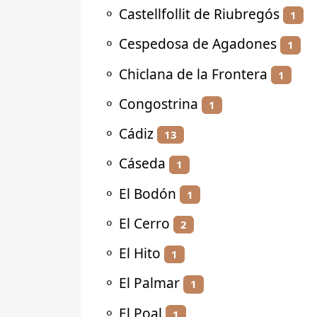
⚬
Castellfollit de Riubregós
1
⚬
Cespedosa de Agadones
1
⚬
Chiclana de la Frontera
1
⚬
Congostrina
1
⚬
Cádiz
13
⚬
Cáseda
1
⚬
El Bodón
1
⚬
El Cerro
2
⚬
El Hito
1
⚬
El Palmar
1
⚬
El Poal
1