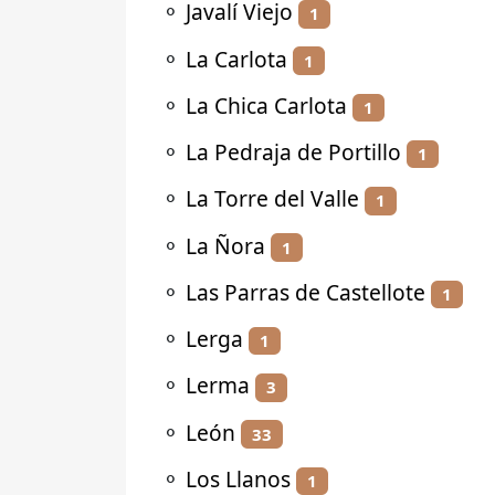
⚬
Javalí Viejo
1
⚬
La Carlota
1
⚬
La Chica Carlota
1
⚬
La Pedraja de Portillo
1
⚬
La Torre del Valle
1
⚬
La Ñora
1
⚬
Las Parras de Castellote
1
⚬
Lerga
1
⚬
Lerma
3
⚬
León
33
⚬
Los Llanos
1