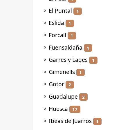
⚬
El Puntal
1
⚬
Eslida
1
⚬
Forcall
1
⚬
Fuensaldaña
1
⚬
Garres y Lages
1
⚬
Gimenells
1
⚬
Gotor
2
⚬
Guadalupe
2
⚬
Huesca
17
⚬
Ibeas de Juarros
1