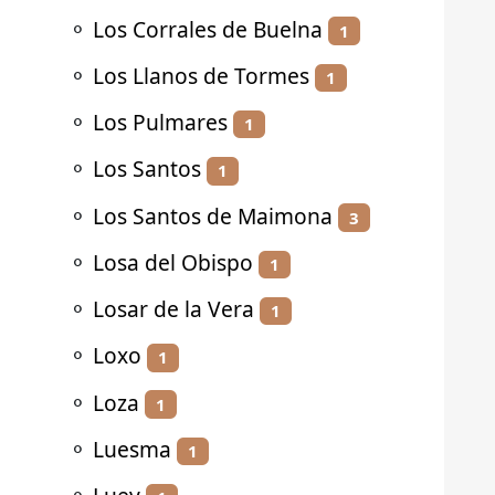
⚬
Los Corrales de Buelna
1
⚬
Los Llanos de Tormes
1
⚬
Los Pulmares
1
⚬
Los Santos
1
⚬
Los Santos de Maimona
3
⚬
Losa del Obispo
1
⚬
Losar de la Vera
1
⚬
Loxo
1
⚬
Loza
1
⚬
Luesma
1