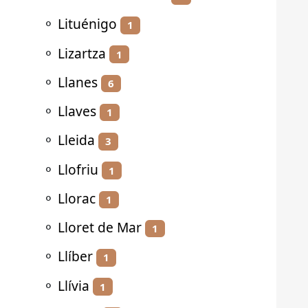
⚬
Lituénigo
1
⚬
Lizartza
1
⚬
Llanes
6
⚬
Llaves
1
⚬
Lleida
3
⚬
Llofriu
1
⚬
Llorac
1
⚬
Lloret de Mar
1
⚬
Llíber
1
⚬
Llívia
1