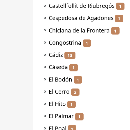
⚬
Castellfollit de Riubregós
1
⚬
Cespedosa de Agadones
1
⚬
Chiclana de la Frontera
1
⚬
Congostrina
1
⚬
Cádiz
13
⚬
Cáseda
1
⚬
El Bodón
1
⚬
El Cerro
2
⚬
El Hito
1
⚬
El Palmar
1
⚬
El Poal
1