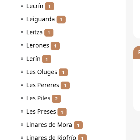
⚬
Lecrín
1
⚬
Leiguarda
1
⚬
Leitza
1
⚬
Lerones
1
⚬
Lerín
1
⚬
Les Oluges
1
⚬
Les Pereres
1
⚬
Les Piles
2
⚬
Les Preses
1
⚬
Linares de Mora
1
⚬
Linares de Riofrío
1