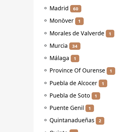
⚬
Madrid
60
⚬
Monòver
1
⚬
Morales de Valverde
1
⚬
Murcia
34
⚬
Málaga
1
⚬
Province Of Ourense
1
⚬
Puebla de Alcocer
1
⚬
Puebla de Soto
1
⚬
Puente Genil
1
⚬
Quintanadueñas
2