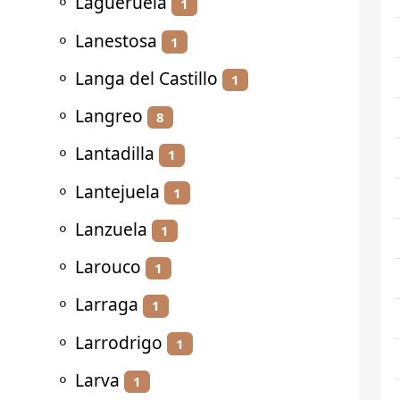
⚬
Lagueruela
1
⚬
Lanestosa
1
⚬
Langa del Castillo
1
⚬
Langreo
8
⚬
Lantadilla
1
⚬
Lantejuela
1
⚬
Lanzuela
1
⚬
Larouco
1
⚬
Larraga
1
⚬
Larrodrigo
1
⚬
Larva
1