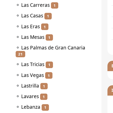
⚬
Las Carreras
1
⚬
Las Casas
1
⚬
Las Eras
1
⚬
Las Mesas
1
⚬
Las Palmas de Gran Canaria
21
⚬
Las Tricias
1
⚬
Las Vegas
1
⚬
Lastrilla
1
⚬
Lavares
1
⚬
Lebanza
1