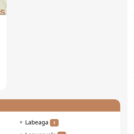
⚬
Labeaga
1