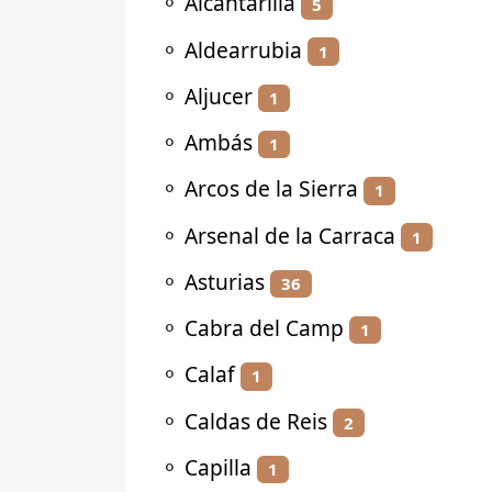
⚬
Alcantarilla
5
⚬
Aldearrubia
1
⚬
Aljucer
1
⚬
Ambás
1
⚬
Arcos de la Sierra
1
⚬
Arsenal de la Carraca
1
⚬
Asturias
36
⚬
Cabra del Camp
1
⚬
Calaf
1
⚬
Caldas de Reis
2
⚬
Capilla
1