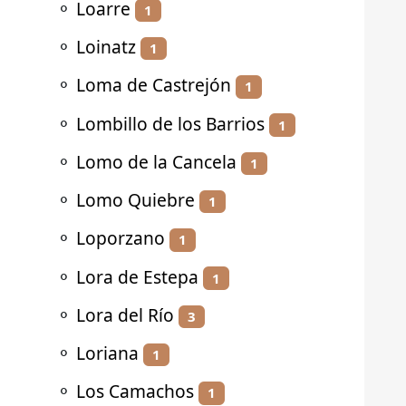
⚬
Loarre
1
⚬
Loinatz
1
⚬
Loma de Castrejón
1
⚬
Lombillo de los Barrios
1
⚬
Lomo de la Cancela
1
⚬
Lomo Quiebre
1
⚬
Loporzano
1
⚬
Lora de Estepa
1
⚬
Lora del Río
3
⚬
Loriana
1
⚬
Los Camachos
1