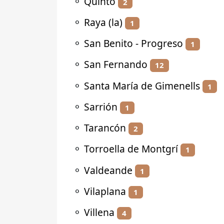
⚬
Quinto
2
⚬
Raya (la)
1
⚬
San Benito - Progreso
1
⚬
San Fernando
12
⚬
Santa María de Gimenells
1
⚬
Sarrión
1
⚬
Tarancón
2
⚬
Torroella de Montgrí
1
⚬
Valdeande
1
⚬
Vilaplana
1
⚬
Villena
4