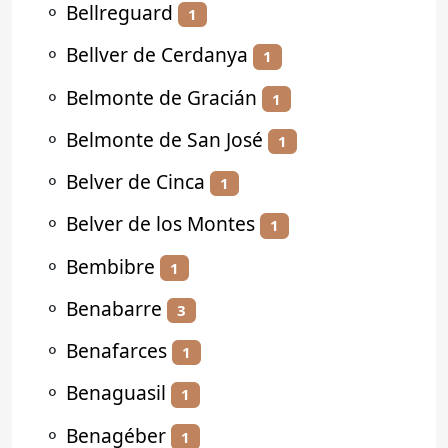
⚬
Bellreguard
1
⚬
Bellver de Cerdanya
1
⚬
Belmonte de Gracián
1
⚬
Belmonte de San José
1
⚬
Belver de Cinca
1
⚬
Belver de los Montes
1
⚬
Bembibre
1
⚬
Benabarre
3
⚬
Benafarces
1
⚬
Benaguasil
1
⚬
Benagéber
1