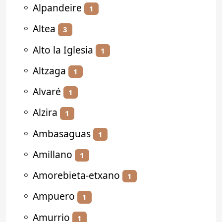
⚬
Alpandeire
1
⚬
Altea
3
⚬
Alto la Iglesia
1
⚬
Altzaga
1
⚬
Alvaré
1
⚬
Alzira
1
⚬
Ambasaguas
1
⚬
Amillano
1
⚬
Amorebieta-etxano
1
⚬
Ampuero
1
⚬
Amurrio
1