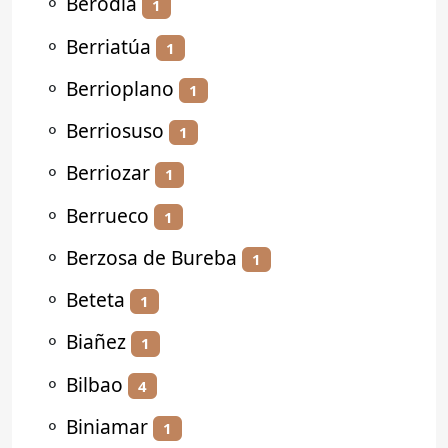
⚬
Berodia
1
⚬
Berriatúa
1
⚬
Berrioplano
1
⚬
Berriosuso
1
⚬
Berriozar
1
⚬
Berrueco
1
⚬
Berzosa de Bureba
1
⚬
Beteta
1
⚬
Biañez
1
⚬
Bilbao
4
⚬
Biniamar
1