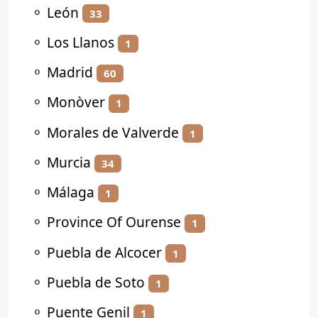
⚬
León
33
⚬
Los Llanos
1
⚬
Madrid
60
⚬
Monòver
1
⚬
Morales de Valverde
1
⚬
Murcia
34
⚬
Málaga
1
⚬
Province Of Ourense
1
⚬
Puebla de Alcocer
1
⚬
Puebla de Soto
1
⚬
Puente Genil
1