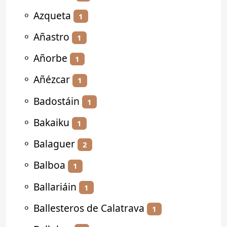
⚬
Azqueta
1
⚬
Añastro
1
⚬
Añorbe
1
⚬
Añézcar
1
⚬
Badostáin
1
⚬
Bakaiku
1
⚬
Balaguer
2
⚬
Balboa
1
⚬
Ballariáin
1
⚬
Ballesteros de Calatrava
1