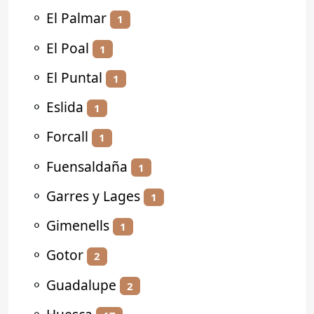
⚬
El Palmar
1
⚬
El Poal
1
⚬
El Puntal
1
⚬
Eslida
1
⚬
Forcall
1
⚬
Fuensaldaña
1
⚬
Garres y Lages
1
⚬
Gimenells
1
⚬
Gotor
2
⚬
Guadalupe
2