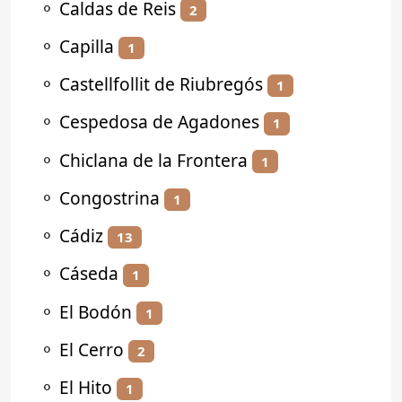
⚬
Caldas de Reis
2
⚬
Capilla
1
⚬
Castellfollit de Riubregós
1
⚬
Cespedosa de Agadones
1
⚬
Chiclana de la Frontera
1
⚬
Congostrina
1
⚬
Cádiz
13
⚬
Cáseda
1
⚬
El Bodón
1
⚬
El Cerro
2
⚬
El Hito
1