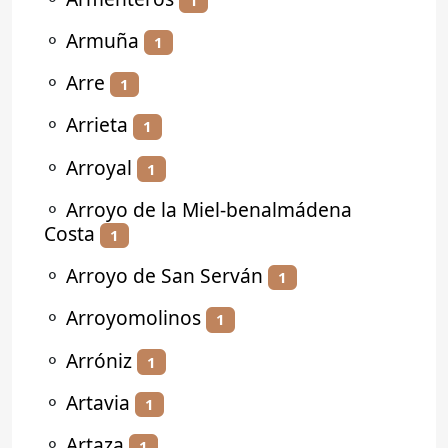
⚬
Armuña
1
⚬
Arre
1
⚬
Arrieta
1
⚬
Arroyal
1
⚬
Arroyo de la Miel-benalmádena
Costa
1
⚬
Arroyo de San Serván
1
⚬
Arroyomolinos
1
⚬
Arróniz
1
⚬
Artavia
1
⚬
Artaza
1