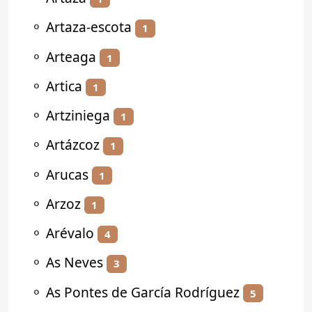
⚬
Artaza-escota
1
⚬
Arteaga
1
⚬
Artica
1
⚬
Artziniega
1
⚬
Artázcoz
1
⚬
Arucas
1
⚬
Arzoz
1
⚬
Arévalo
4
⚬
As Neves
3
⚬
As Pontes de García Rodríguez
5