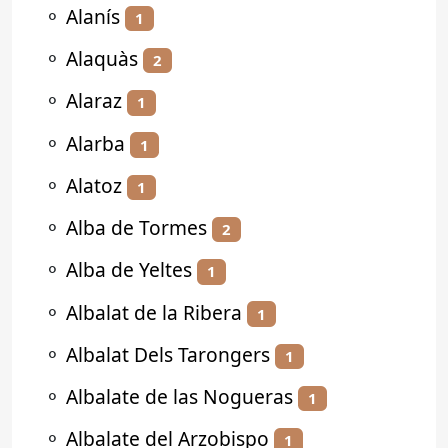
⚬
Alanís
1
⚬
Alaquàs
2
⚬
Alaraz
1
⚬
Alarba
1
⚬
Alatoz
1
⚬
Alba de Tormes
2
⚬
Alba de Yeltes
1
⚬
Albalat de la Ribera
1
⚬
Albalat Dels Tarongers
1
⚬
Albalate de las Nogueras
1
⚬
Albalate del Arzobispo
1