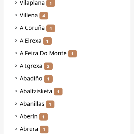
⚬
Vilaplana
1
⚬
Villena
4
⚬
A Coruña
4
⚬
A Eirexa
1
⚬
A Feira Do Monte
1
⚬
A Igrexa
2
⚬
Abadiño
1
⚬
Abaltzisketa
1
⚬
Abanillas
1
⚬
Aberín
1
⚬
Abrera
1