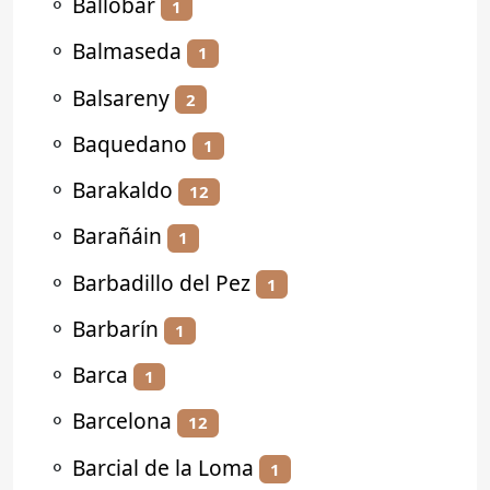
⚬
Ballobar
1
⚬
Balmaseda
1
⚬
Balsareny
2
⚬
Baquedano
1
⚬
Barakaldo
12
⚬
Barañáin
1
⚬
Barbadillo del Pez
1
⚬
Barbarín
1
⚬
Barca
1
⚬
Barcelona
12
⚬
Barcial de la Loma
1