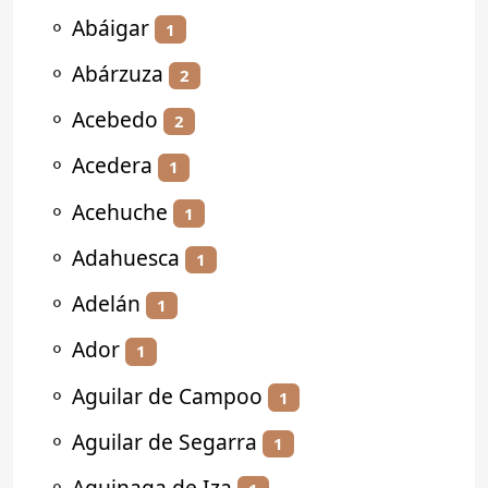
⚬
Abáigar
1
⚬
Abárzuza
2
⚬
Acebedo
2
⚬
Acedera
1
⚬
Acehuche
1
⚬
Adahuesca
1
⚬
Adelán
1
⚬
Ador
1
⚬
Aguilar de Campoo
1
⚬
Aguilar de Segarra
1
⚬
Aguinaga de Iza