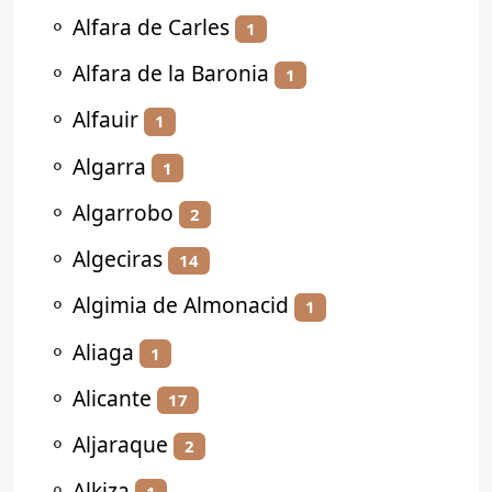
⚬
Alfara de Carles
1
⚬
Alfara de la Baronia
1
⚬
Alfauir
1
⚬
Algarra
1
⚬
Algarrobo
2
⚬
Algeciras
14
⚬
Algimia de Almonacid
1
⚬
Aliaga
1
⚬
Alicante
17
⚬
Aljaraque
2
⚬
Alkiza