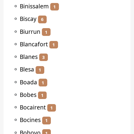
⚬
Binissalem
1
⚬
Biscay
6
⚬
Biurrun
1
⚬
Blancafort
1
⚬
Blanes
3
⚬
Blesa
1
⚬
Boada
1
⚬
Bobes
1
⚬
Bocairent
1
⚬
Bocines
1
⚬
Bohoyo
1