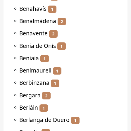
⚬
Benahavís
1
⚬
Benalmádena
2
⚬
Benavente
2
⚬
Benia de Onís
1
⚬
Beniaia
1
⚬
Benimaurell
1
⚬
Berbinzana
1
⚬
Bergara
2
⚬
Beriáin
1
⚬
Berlanga de Duero
1