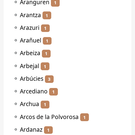
⚬
Aranguren
1
⚬
Arantza
1
⚬
Arazuri
1
⚬
Arañuel
1
⚬
Arbeiza
1
⚬
Arbejal
1
⚬
Arbúcies
3
⚬
Arcediano
1
⚬
Archua
1
⚬
Arcos de la Polvorosa
1
⚬
Ardanaz
1