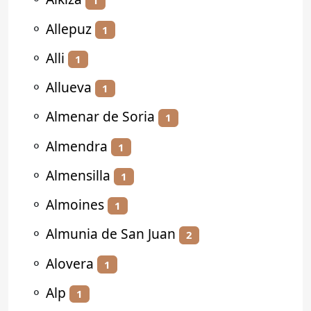
1
⚬
Allepuz
1
⚬
Alli
1
⚬
Allueva
1
⚬
Almenar de Soria
1
⚬
Almendra
1
⚬
Almensilla
1
⚬
Almoines
1
⚬
Almunia de San Juan
2
⚬
Alovera
1
⚬
Alp
1