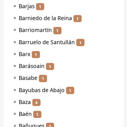
⚬
Barjas
1
⚬
Barniedo de la Reina
1
⚬
Barriomartín
1
⚬
Barruelo de Santullán
1
⚬
Barx
1
⚬
Barásoain
1
⚬
Basabe
1
⚬
Bayubas de Abajo
1
⚬
Baza
4
⚬
Baén
1
⚬
Bañugues
1