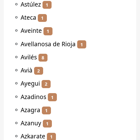
⚬
Astúlez
1
⚬
Ateca
1
⚬
Aveinte
1
⚬
Avellanosa de Rioja
1
⚬
Avilés
8
⚬
Avià
2
⚬
Ayegui
2
⚬
Azadinos
1
⚬
Azagra
1
⚬
Azanuy
1
⚬
Azkarate
1