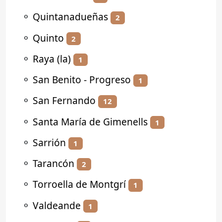
⚬
Quintanadueñas
2
⚬
Quinto
2
⚬
Raya (la)
1
⚬
San Benito - Progreso
1
⚬
San Fernando
12
⚬
Santa María de Gimenells
1
⚬
Sarrión
1
⚬
Tarancón
2
⚬
Torroella de Montgrí
1
⚬
Valdeande
1