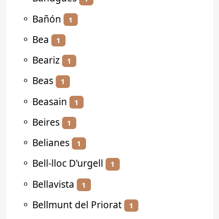
⚬
Bañón
1
⚬
Bea
1
⚬
Beariz
1
⚬
Beas
1
⚬
Beasain
1
⚬
Beires
1
⚬
Belianes
1
⚬
Bell-lloc D'urgell
1
⚬
Bellavista
1
⚬
Bellmunt del Priorat
1