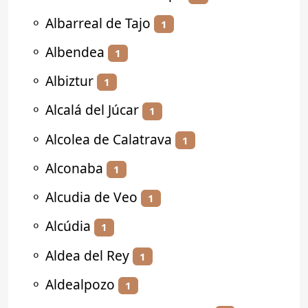
⚬
Albarreal de Tajo
1
⚬
Albendea
1
⚬
Albiztur
1
⚬
Alcalá del Júcar
1
⚬
Alcolea de Calatrava
1
⚬
Alconaba
1
⚬
Alcudia de Veo
1
⚬
Alcúdia
1
⚬
Aldea del Rey
1
⚬
Aldealpozo
1