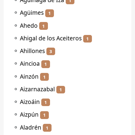
1
⚬
Agüimes
1
⚬
Ahedo
1
⚬
Ahigal de los Aceiteros
1
⚬
Ahillones
3
⚬
Aincioa
1
⚬
Ainzón
1
⚬
Aizarnazabal
1
⚬
Aizoáin
1
⚬
Aizpún
1
⚬
Aladrén
1