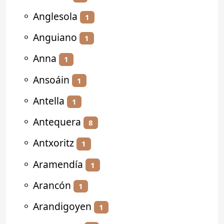
⚬
Anglesola
1
⚬
Anguiano
1
⚬
Anna
1
⚬
Ansoáin
1
⚬
Antella
1
⚬
Antequera
8
⚬
Antxoritz
1
⚬
Aramendía
1
⚬
Arancón
1
⚬
Arandigoyen
1