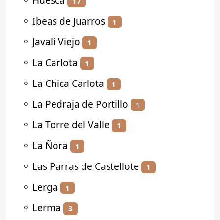
⚬
Huesca
17
⚬
Ibeas de Juarros
1
⚬
Javalí Viejo
1
⚬
La Carlota
1
⚬
La Chica Carlota
1
⚬
La Pedraja de Portillo
1
⚬
La Torre del Valle
1
⚬
La Ñora
1
⚬
Las Parras de Castellote
1
⚬
Lerga
1
⚬
Lerma
3