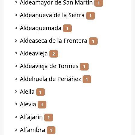
⚬
Aldeamayor de San Martín
1
⚬
Aldeanueva de la Sierra
1
⚬
Aldeaquemada
1
⚬
Aldeaseca de la Frontera
1
⚬
Aldeavieja
2
⚬
Aldeavieja de Tormes
1
⚬
Aldehuela de Periáñez
1
⚬
Alella
1
⚬
Alevia
1
⚬
Alfajarín
1
⚬
Alfambra
1