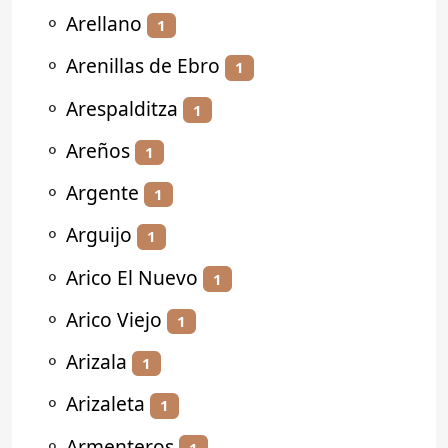
⚬
Arellano
1
⚬
Arenillas de Ebro
1
⚬
Arespalditza
1
⚬
Areños
1
⚬
Argente
1
⚬
Arguijo
1
⚬
Arico El Nuevo
1
⚬
Arico Viejo
1
⚬
Arizala
1
⚬
Arizaleta
1
⚬
Armenteros
1