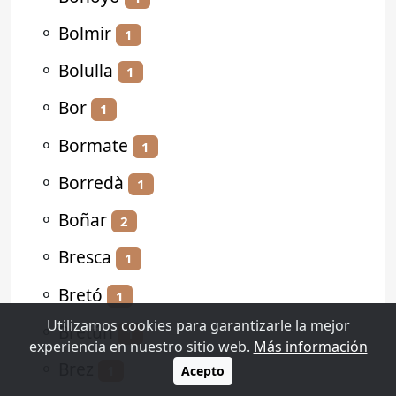
⚬
Bolmir
1
⚬
Bolulla
1
⚬
Bor
1
⚬
Bormate
1
⚬
Borredà
1
⚬
Boñar
2
⚬
Bresca
1
⚬
Bretó
1
Utilizamos cookies para garantizarle la mejor
⚬
Bretún
1
experiencia en nuestro sitio web.
Más información
⚬
Brez
1
Acepto