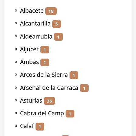
⚬
Albacete
18
⚬
Alcantarilla
5
⚬
Aldearrubia
1
⚬
Aljucer
1
⚬
Ambás
1
⚬
Arcos de la Sierra
1
⚬
Arsenal de la Carraca
1
⚬
Asturias
36
⚬
Cabra del Camp
1
⚬
Calaf
1