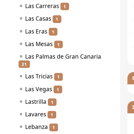
⚬
Las Carreras
1
⚬
Las Casas
1
⚬
Las Eras
1
⚬
Las Mesas
1
⚬
Las Palmas de Gran Canaria
21
⚬
Las Tricias
1
⚬
Las Vegas
1
⚬
Lastrilla
1
⚬
Lavares
1
⚬
Lebanza
1