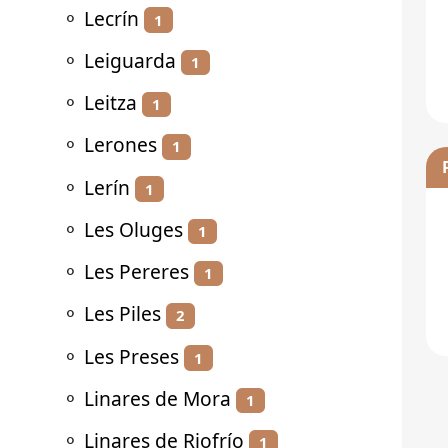
⚬
Lecrín
1
⚬
Leiguarda
1
⚬
Leitza
1
⚬
Lerones
1
⚬
Lerín
1
⚬
Les Oluges
1
⚬
Les Pereres
1
⚬
Les Piles
2
⚬
Les Preses
1
⚬
Linares de Mora
1
⚬
Linares de Riofrío
1