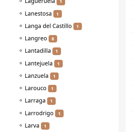
⚬
Lagueruela
1
⚬
Lanestosa
1
⚬
Langa del Castillo
1
⚬
Langreo
8
⚬
Lantadilla
1
⚬
Lantejuela
1
⚬
Lanzuela
1
⚬
Larouco
1
⚬
Larraga
1
⚬
Larrodrigo
1
⚬
Larva
1