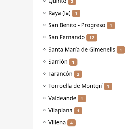
⚬
Quinto
2
⚬
Raya (la)
1
⚬
San Benito - Progreso
1
⚬
San Fernando
12
⚬
Santa María de Gimenells
1
⚬
Sarrión
1
⚬
Tarancón
2
⚬
Torroella de Montgrí
1
⚬
Valdeande
1
⚬
Vilaplana
1
⚬
Villena
4