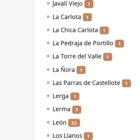
⚬
Javalí Viejo
1
⚬
La Carlota
1
⚬
La Chica Carlota
1
⚬
La Pedraja de Portillo
1
⚬
La Torre del Valle
1
⚬
La Ñora
1
⚬
Las Parras de Castellote
1
⚬
Lerga
1
⚬
Lerma
3
⚬
León
33
⚬
Los Llanos
1