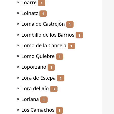
⚬
Loarre
1
⚬
Loinatz
1
⚬
Loma de Castrejón
1
⚬
Lombillo de los Barrios
1
⚬
Lomo de la Cancela
1
⚬
Lomo Quiebre
1
⚬
Loporzano
1
⚬
Lora de Estepa
1
⚬
Lora del Río
3
⚬
Loriana
1
⚬
Los Camachos
1