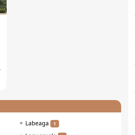
⚬
Labeaga
1