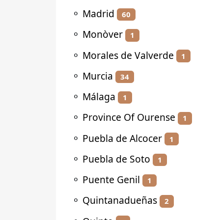
⚬
Madrid
60
⚬
Monòver
1
⚬
Morales de Valverde
1
⚬
Murcia
34
⚬
Málaga
1
⚬
Province Of Ourense
1
⚬
Puebla de Alcocer
1
⚬
Puebla de Soto
1
⚬
Puente Genil
1
⚬
Quintanadueñas
2