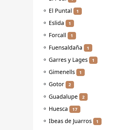
⚬
El Puntal
1
⚬
Eslida
1
⚬
Forcall
1
⚬
Fuensaldaña
1
⚬
Garres y Lages
1
⚬
Gimenells
1
⚬
Gotor
2
⚬
Guadalupe
2
⚬
Huesca
17
⚬
Ibeas de Juarros
1