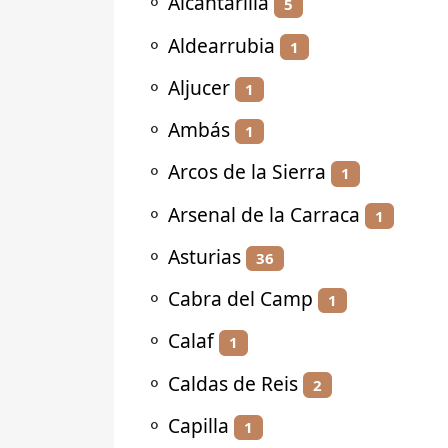
⚬
Alcantarilla
5
⚬
Aldearrubia
1
⚬
Aljucer
1
⚬
Ambás
1
⚬
Arcos de la Sierra
1
⚬
Arsenal de la Carraca
1
⚬
Asturias
36
⚬
Cabra del Camp
1
⚬
Calaf
1
⚬
Caldas de Reis
2
⚬
Capilla
1