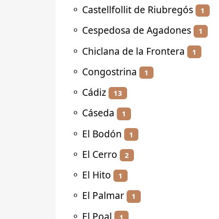
⚬
Castellfollit de Riubregós
1
⚬
Cespedosa de Agadones
1
⚬
Chiclana de la Frontera
1
⚬
Congostrina
1
⚬
Cádiz
13
⚬
Cáseda
1
⚬
El Bodón
1
⚬
El Cerro
2
⚬
El Hito
1
⚬
El Palmar
1
⚬
El Poal
1