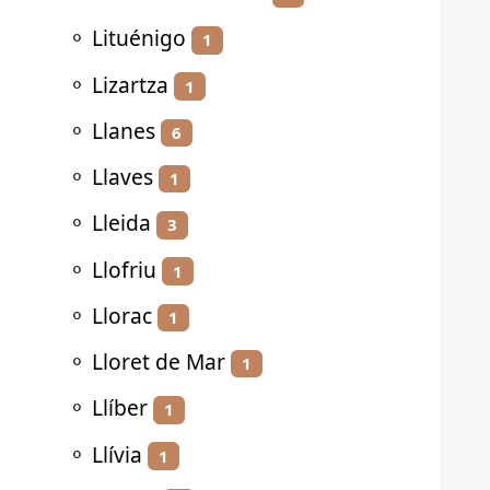
⚬
Lituénigo
1
⚬
Lizartza
1
⚬
Llanes
6
⚬
Llaves
1
⚬
Lleida
3
⚬
Llofriu
1
⚬
Llorac
1
⚬
Lloret de Mar
1
⚬
Llíber
1
⚬
Llívia
1