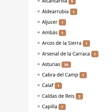
⚬
Alcantarilla
5
⚬
Aldearrubia
1
⚬
Aljucer
1
⚬
Ambás
1
⚬
Arcos de la Sierra
1
⚬
Arsenal de la Carraca
1
⚬
Asturias
36
⚬
Cabra del Camp
1
⚬
Calaf
1
⚬
Caldas de Reis
2
⚬
Capilla
1