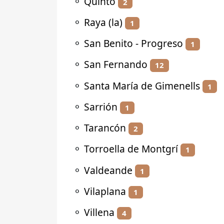
⚬
Quinto
2
⚬
Raya (la)
1
⚬
San Benito - Progreso
1
⚬
San Fernando
12
⚬
Santa María de Gimenells
1
⚬
Sarrión
1
⚬
Tarancón
2
⚬
Torroella de Montgrí
1
⚬
Valdeande
1
⚬
Vilaplana
1
⚬
Villena
4