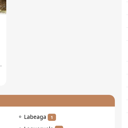
⚬
Labeaga
1