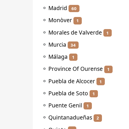
⚬
Madrid
60
⚬
Monòver
1
⚬
Morales de Valverde
1
⚬
Murcia
34
⚬
Málaga
1
⚬
Province Of Ourense
1
⚬
Puebla de Alcocer
1
⚬
Puebla de Soto
1
⚬
Puente Genil
1
⚬
Quintanadueñas
2