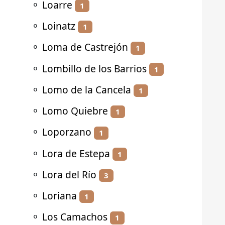
⚬
Loarre
1
⚬
Loinatz
1
⚬
Loma de Castrejón
1
⚬
Lombillo de los Barrios
1
⚬
Lomo de la Cancela
1
⚬
Lomo Quiebre
1
⚬
Loporzano
1
⚬
Lora de Estepa
1
⚬
Lora del Río
3
⚬
Loriana
1
⚬
Los Camachos
1