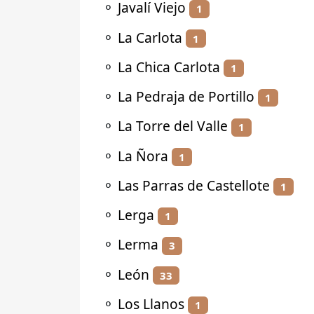
⚬
Javalí Viejo
1
⚬
La Carlota
1
⚬
La Chica Carlota
1
⚬
La Pedraja de Portillo
1
⚬
La Torre del Valle
1
⚬
La Ñora
1
⚬
Las Parras de Castellote
1
⚬
Lerga
1
⚬
Lerma
3
⚬
León
33
⚬
Los Llanos
1