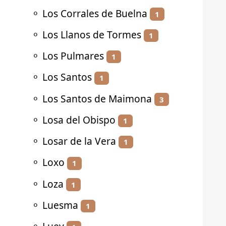
⚬
Los Corrales de Buelna
1
⚬
Los Llanos de Tormes
1
⚬
Los Pulmares
1
⚬
Los Santos
1
⚬
Los Santos de Maimona
3
⚬
Losa del Obispo
1
⚬
Losar de la Vera
1
⚬
Loxo
1
⚬
Loza
1
⚬
Luesma
1