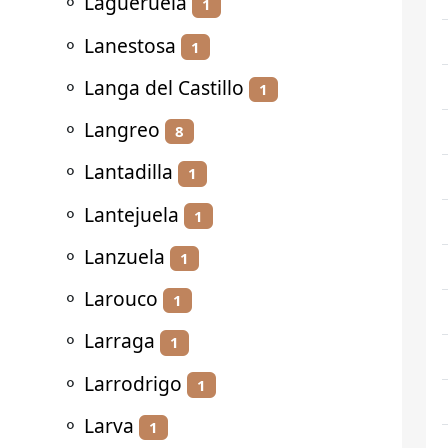
⚬
Lagueruela
1
⚬
Lanestosa
1
⚬
Langa del Castillo
1
⚬
Langreo
8
⚬
Lantadilla
1
⚬
Lantejuela
1
⚬
Lanzuela
1
⚬
Larouco
1
⚬
Larraga
1
⚬
Larrodrigo
1
⚬
Larva
1