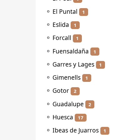
⚬
El Puntal
1
⚬
Eslida
1
⚬
Forcall
1
⚬
Fuensaldaña
1
⚬
Garres y Lages
1
⚬
Gimenells
1
⚬
Gotor
2
⚬
Guadalupe
2
⚬
Huesca
17
⚬
Ibeas de Juarros
1