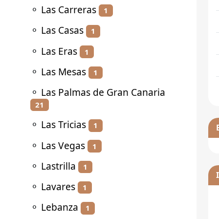
⚬
Las Carreras
1
⚬
Las Casas
1
⚬
Las Eras
1
⚬
Las Mesas
1
⚬
Las Palmas de Gran Canaria
21
⚬
Las Tricias
1
⚬
Las Vegas
1
⚬
Lastrilla
1
⚬
Lavares
1
⚬
Lebanza
1