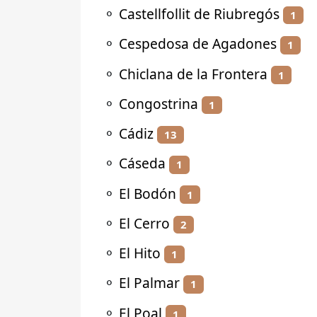
⚬
Castellfollit de Riubregós
1
⚬
Cespedosa de Agadones
1
⚬
Chiclana de la Frontera
1
⚬
Congostrina
1
⚬
Cádiz
13
⚬
Cáseda
1
⚬
El Bodón
1
⚬
El Cerro
2
⚬
El Hito
1
⚬
El Palmar
1
⚬
El Poal
1