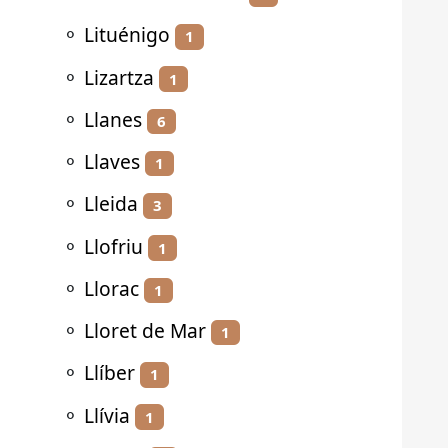
⚬
Lituénigo
1
⚬
Lizartza
1
⚬
Llanes
6
⚬
Llaves
1
⚬
Lleida
3
⚬
Llofriu
1
⚬
Llorac
1
⚬
Lloret de Mar
1
⚬
Llíber
1
⚬
Llívia
1