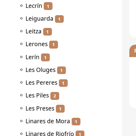
⚬
Lecrín
1
⚬
Leiguarda
1
⚬
Leitza
1
⚬
Lerones
1
⚬
Lerín
1
⚬
Les Oluges
1
⚬
Les Pereres
1
⚬
Les Piles
2
⚬
Les Preses
1
⚬
Linares de Mora
1
⚬
Linares de Riofrío
1