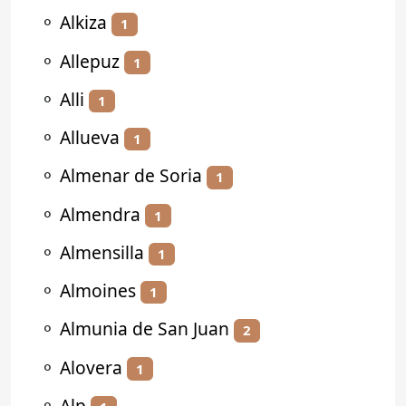
⚬
Alkiza
1
⚬
Allepuz
1
⚬
Alli
1
⚬
Allueva
1
⚬
Almenar de Soria
1
⚬
Almendra
1
⚬
Almensilla
1
⚬
Almoines
1
⚬
Almunia de San Juan
2
⚬
Alovera
1
⚬
Alp