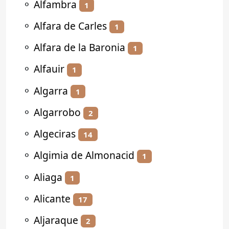
⚬
Alfambra
1
⚬
Alfara de Carles
1
⚬
Alfara de la Baronia
1
⚬
Alfauir
1
⚬
Algarra
1
⚬
Algarrobo
2
⚬
Algeciras
14
⚬
Algimia de Almonacid
1
⚬
Aliaga
1
⚬
Alicante
17
⚬
Aljaraque
2