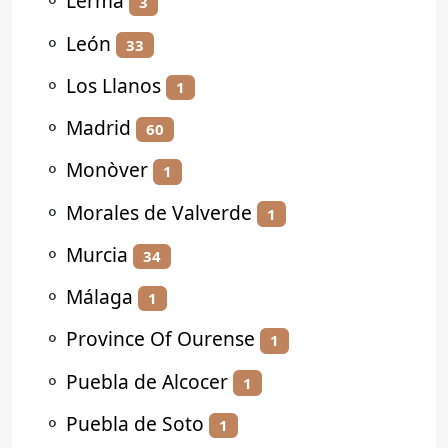
⚬
Lerma
3
⚬
León
33
⚬
Los Llanos
1
⚬
Madrid
60
⚬
Monòver
1
⚬
Morales de Valverde
1
⚬
Murcia
34
⚬
Málaga
1
⚬
Province Of Ourense
1
⚬
Puebla de Alcocer
1
⚬
Puebla de Soto
1