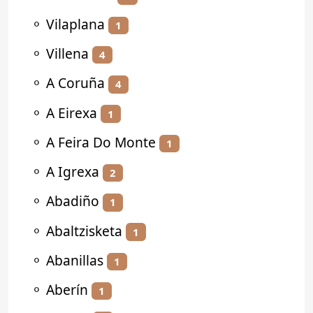
⚬
Vilaplana
1
⚬
Villena
4
⚬
A Coruña
4
⚬
A Eirexa
1
⚬
A Feira Do Monte
1
⚬
A Igrexa
2
⚬
Abadiño
1
⚬
Abaltzisketa
1
⚬
Abanillas
1
⚬
Aberín
1