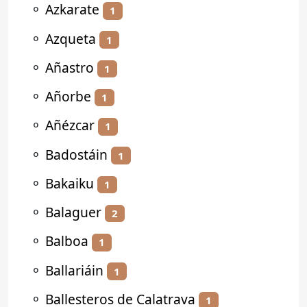
⚬
Azkarate
1
⚬
Azqueta
1
⚬
Añastro
1
⚬
Añorbe
1
⚬
Añézcar
1
⚬
Badostáin
1
⚬
Bakaiku
1
⚬
Balaguer
2
⚬
Balboa
1
⚬
Ballariáin
1
⚬
Ballesteros de Calatrava
1