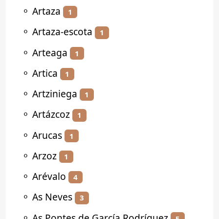
⚬
Artaza
1
⚬
Artaza-escota
1
⚬
Arteaga
1
⚬
Artica
1
⚬
Artziniega
1
⚬
Artázcoz
1
⚬
Arucas
1
⚬
Arzoz
1
⚬
Arévalo
4
⚬
As Neves
3
⚬
As Pontes de García Rodríguez
5