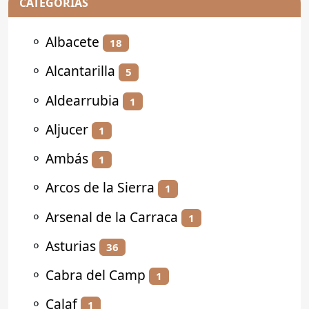
CATEGORÍAS
⚬
Albacete
18
⚬
Alcantarilla
5
⚬
Aldearrubia
1
⚬
Aljucer
1
⚬
Ambás
1
⚬
Arcos de la Sierra
1
⚬
Arsenal de la Carraca
1
⚬
Asturias
36
⚬
Cabra del Camp
1
⚬
Calaf
1