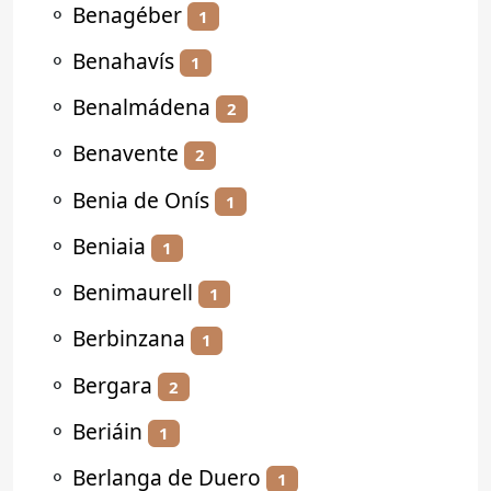
⚬
Benagéber
1
⚬
Benahavís
1
⚬
Benalmádena
2
⚬
Benavente
2
⚬
Benia de Onís
1
⚬
Beniaia
1
⚬
Benimaurell
1
⚬
Berbinzana
1
⚬
Bergara
2
⚬
Beriáin
1
⚬
Berlanga de Duero
1