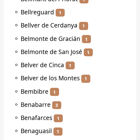
⚬
Bellreguard
1
⚬
Bellver de Cerdanya
1
⚬
Belmonte de Gracián
1
⚬
Belmonte de San José
1
⚬
Belver de Cinca
1
⚬
Belver de los Montes
1
⚬
Bembibre
1
⚬
Benabarre
3
⚬
Benafarces
1
⚬
Benaguasil
1