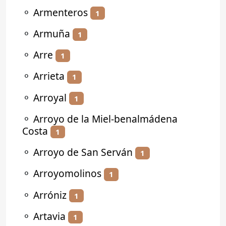
⚬
Armenteros
1
⚬
Armuña
1
⚬
Arre
1
⚬
Arrieta
1
⚬
Arroyal
1
⚬
Arroyo de la Miel-benalmádena
Costa
1
⚬
Arroyo de San Serván
1
⚬
Arroyomolinos
1
⚬
Arróniz
1
⚬
Artavia
1