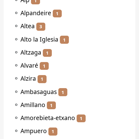
1
⚬
Alpandeire
1
⚬
Altea
3
⚬
Alto la Iglesia
1
⚬
Altzaga
1
⚬
Alvaré
1
⚬
Alzira
1
⚬
Ambasaguas
1
⚬
Amillano
1
⚬
Amorebieta-etxano
1
⚬
Ampuero
1