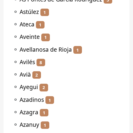
⚬
Astúlez
1
⚬
Ateca
1
⚬
Aveinte
1
⚬
Avellanosa de Rioja
1
⚬
Avilés
8
⚬
Avià
2
⚬
Ayegui
2
⚬
Azadinos
1
⚬
Azagra
1
⚬
Azanuy
1