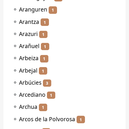
⚬
Aranguren
1
⚬
Arantza
1
⚬
Arazuri
1
⚬
Arañuel
1
⚬
Arbeiza
1
⚬
Arbejal
1
⚬
Arbúcies
3
⚬
Arcediano
1
⚬
Archua
1
⚬
Arcos de la Polvorosa
1