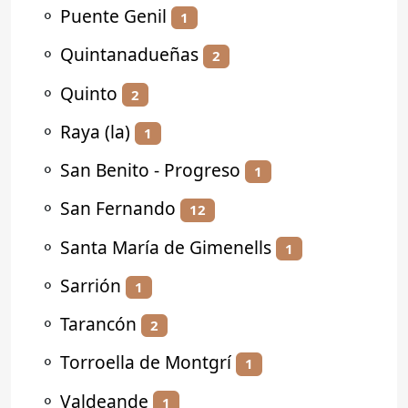
⚬
Puente Genil
1
⚬
Quintanadueñas
2
⚬
Quinto
2
⚬
Raya (la)
1
⚬
San Benito - Progreso
1
⚬
San Fernando
12
⚬
Santa María de Gimenells
1
⚬
Sarrión
1
⚬
Tarancón
2
⚬
Torroella de Montgrí
1
⚬
Valdeande
1