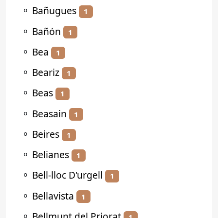
⚬
Bañugues
1
⚬
Bañón
1
⚬
Bea
1
⚬
Beariz
1
⚬
Beas
1
⚬
Beasain
1
⚬
Beires
1
⚬
Belianes
1
⚬
Bell-lloc D'urgell
1
⚬
Bellavista
1
⚬
Bellmunt del Priorat
1