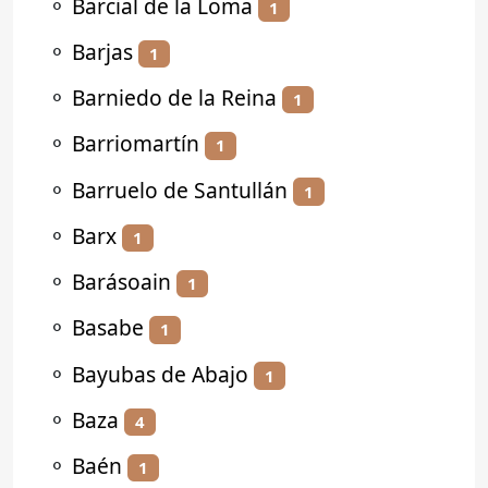
⚬
Barcial de la Loma
1
⚬
Barjas
1
⚬
Barniedo de la Reina
1
⚬
Barriomartín
1
⚬
Barruelo de Santullán
1
⚬
Barx
1
⚬
Barásoain
1
⚬
Basabe
1
⚬
Bayubas de Abajo
1
⚬
Baza
4
⚬
Baén
1