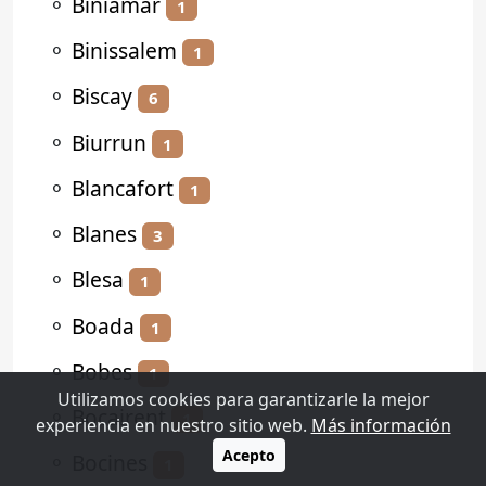
⚬
Biniamar
1
⚬
Binissalem
1
⚬
Biscay
6
⚬
Biurrun
1
⚬
Blancafort
1
⚬
Blanes
3
⚬
Blesa
1
⚬
Boada
1
⚬
Bobes
1
Utilizamos cookies para garantizarle la mejor
⚬
Bocairent
1
experiencia en nuestro sitio web.
Más información
Acepto
⚬
Bocines
1