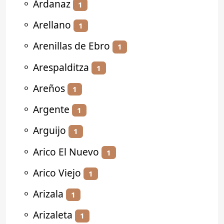
⚬
Ardanaz
1
⚬
Arellano
1
⚬
Arenillas de Ebro
1
⚬
Arespalditza
1
⚬
Areños
1
⚬
Argente
1
⚬
Arguijo
1
⚬
Arico El Nuevo
1
⚬
Arico Viejo
1
⚬
Arizala
1
⚬
Arizaleta
1