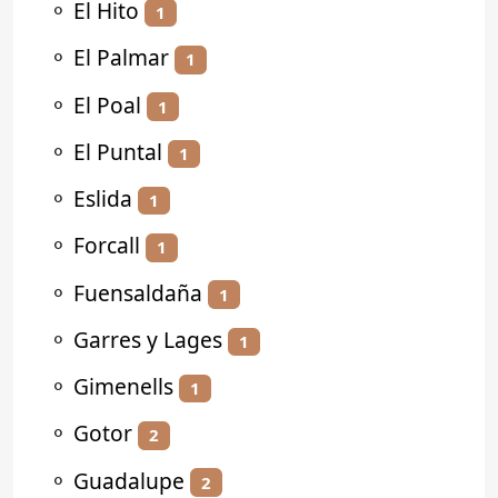
⚬
El Hito
1
⚬
El Palmar
1
⚬
El Poal
1
⚬
El Puntal
1
⚬
Eslida
1
⚬
Forcall
1
⚬
Fuensaldaña
1
⚬
Garres y Lages
1
⚬
Gimenells
1
⚬
Gotor
2
⚬
Guadalupe
2