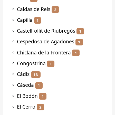
⚬
Caldas de Reis
2
⚬
Capilla
1
⚬
Castellfollit de Riubregós
1
⚬
Cespedosa de Agadones
1
⚬
Chiclana de la Frontera
1
⚬
Congostrina
1
⚬
Cádiz
13
⚬
Cáseda
1
⚬
El Bodón
1
⚬
El Cerro
2