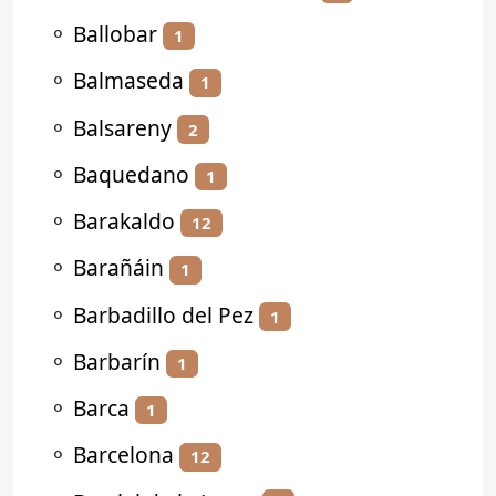
⚬
Ballobar
1
⚬
Balmaseda
1
⚬
Balsareny
2
⚬
Baquedano
1
⚬
Barakaldo
12
⚬
Barañáin
1
⚬
Barbadillo del Pez
1
⚬
Barbarín
1
⚬
Barca
1
⚬
Barcelona
12