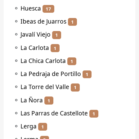
⚬
Huesca
17
⚬
Ibeas de Juarros
1
⚬
Javalí Viejo
1
⚬
La Carlota
1
⚬
La Chica Carlota
1
⚬
La Pedraja de Portillo
1
⚬
La Torre del Valle
1
⚬
La Ñora
1
⚬
Las Parras de Castellote
1
⚬
Lerga
1