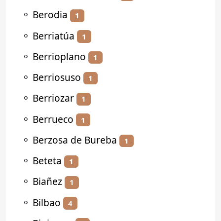
⚬
Berodia
1
⚬
Berriatúa
1
⚬
Berrioplano
1
⚬
Berriosuso
1
⚬
Berriozar
1
⚬
Berrueco
1
⚬
Berzosa de Bureba
1
⚬
Beteta
1
⚬
Biañez
1
⚬
Bilbao
4