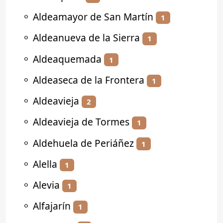
⚬
Aldeamayor de San Martín
1
⚬
Aldeanueva de la Sierra
1
⚬
Aldeaquemada
1
⚬
Aldeaseca de la Frontera
1
⚬
Aldeavieja
2
⚬
Aldeavieja de Tormes
1
⚬
Aldehuela de Periáñez
1
⚬
Alella
1
⚬
Alevia
1
⚬
Alfajarín
1