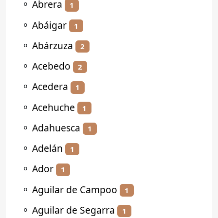
⚬
Abrera
1
⚬
Abáigar
1
⚬
Abárzuza
2
⚬
Acebedo
2
⚬
Acedera
1
⚬
Acehuche
1
⚬
Adahuesca
1
⚬
Adelán
1
⚬
Ador
1
⚬
Aguilar de Campoo
1
⚬
Aguilar de Segarra
1