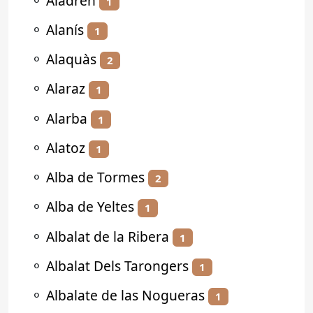
⚬
Aladrén
1
⚬
Alanís
1
⚬
Alaquàs
2
⚬
Alaraz
1
⚬
Alarba
1
⚬
Alatoz
1
⚬
Alba de Tormes
2
⚬
Alba de Yeltes
1
⚬
Albalat de la Ribera
1
⚬
Albalat Dels Tarongers
1
⚬
Albalate de las Nogueras
1