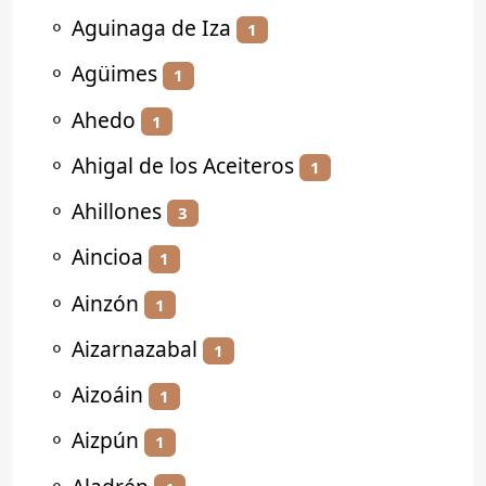
⚬
Aguinaga de Iza
1
⚬
Agüimes
1
⚬
Ahedo
1
⚬
Ahigal de los Aceiteros
1
⚬
Ahillones
3
⚬
Aincioa
1
⚬
Ainzón
1
⚬
Aizarnazabal
1
⚬
Aizoáin
1
⚬
Aizpún
1