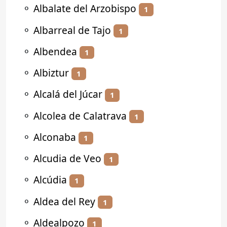
⚬
Albalate del Arzobispo
1
⚬
Albarreal de Tajo
1
⚬
Albendea
1
⚬
Albiztur
1
⚬
Alcalá del Júcar
1
⚬
Alcolea de Calatrava
1
⚬
Alconaba
1
⚬
Alcudia de Veo
1
⚬
Alcúdia
1
⚬
Aldea del Rey
1
⚬
Aldealpozo
1