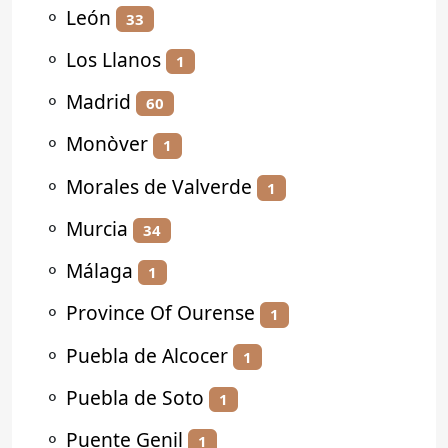
⚬
León
33
⚬
Los Llanos
1
⚬
Madrid
60
⚬
Monòver
1
⚬
Morales de Valverde
1
⚬
Murcia
34
⚬
Málaga
1
⚬
Province Of Ourense
1
⚬
Puebla de Alcocer
1
⚬
Puebla de Soto
1
⚬
Puente Genil
1