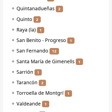
⚬
Quintanadueñas
2
⚬
Quinto
2
⚬
Raya (la)
1
⚬
San Benito - Progreso
1
⚬
San Fernando
12
⚬
Santa María de Gimenells
1
⚬
Sarrión
1
⚬
Tarancón
2
⚬
Torroella de Montgrí
1
⚬
Valdeande
1