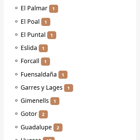
⚬
El Palmar
1
⚬
El Poal
1
⚬
El Puntal
1
⚬
Eslida
1
⚬
Forcall
1
⚬
Fuensaldaña
1
⚬
Garres y Lages
1
⚬
Gimenells
1
⚬
Gotor
2
⚬
Guadalupe
2