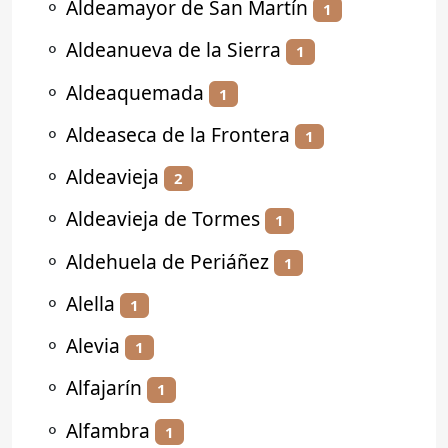
⚬
Aldeamayor de San Martín
1
⚬
Aldeanueva de la Sierra
1
⚬
Aldeaquemada
1
⚬
Aldeaseca de la Frontera
1
⚬
Aldeavieja
2
⚬
Aldeavieja de Tormes
1
⚬
Aldehuela de Periáñez
1
⚬
Alella
1
⚬
Alevia
1
⚬
Alfajarín
1
⚬
Alfambra
1