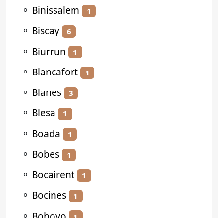
⚬
Binissalem
1
⚬
Biscay
6
⚬
Biurrun
1
⚬
Blancafort
1
⚬
Blanes
3
⚬
Blesa
1
⚬
Boada
1
⚬
Bobes
1
⚬
Bocairent
1
⚬
Bocines
1
⚬
Bohoyo
1