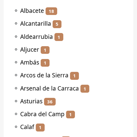
⚬
Albacete
18
⚬
Alcantarilla
5
⚬
Aldearrubia
1
⚬
Aljucer
1
⚬
Ambás
1
⚬
Arcos de la Sierra
1
⚬
Arsenal de la Carraca
1
⚬
Asturias
36
⚬
Cabra del Camp
1
⚬
Calaf
1