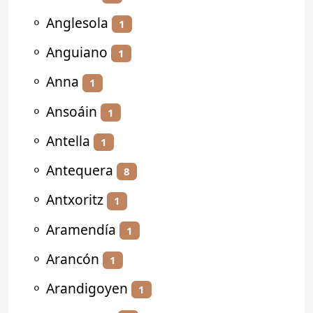
⚬
Anglesola
1
⚬
Anguiano
1
⚬
Anna
1
⚬
Ansoáin
1
⚬
Antella
1
⚬
Antequera
8
⚬
Antxoritz
1
⚬
Aramendía
1
⚬
Arancón
1
⚬
Arandigoyen
1