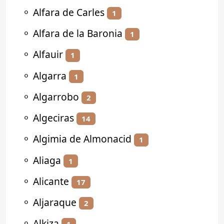
⚬
Alfara de Carles
1
⚬
Alfara de la Baronia
1
⚬
Alfauir
1
⚬
Algarra
1
⚬
Algarrobo
2
⚬
Algeciras
14
⚬
Algimia de Almonacid
1
⚬
Aliaga
1
⚬
Alicante
17
⚬
Aljaraque
2
⚬
Alkiza