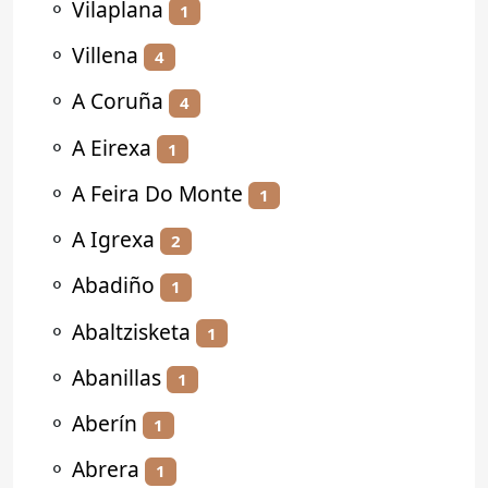
⚬
Vilaplana
1
⚬
Villena
4
⚬
A Coruña
4
⚬
A Eirexa
1
⚬
A Feira Do Monte
1
⚬
A Igrexa
2
⚬
Abadiño
1
⚬
Abaltzisketa
1
⚬
Abanillas
1
⚬
Aberín
1
⚬
Abrera
1