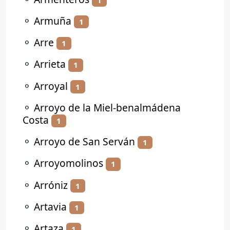
⚬
Armuña
1
⚬
Arre
1
⚬
Arrieta
1
⚬
Arroyal
1
⚬
Arroyo de la Miel-benalmádena
Costa
1
⚬
Arroyo de San Serván
1
⚬
Arroyomolinos
1
⚬
Arróniz
1
⚬
Artavia
1
⚬
Artaza
1