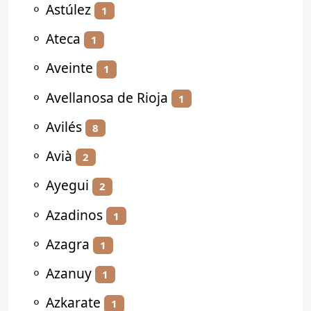
⚬
Astúlez
1
⚬
Ateca
1
⚬
Aveinte
1
⚬
Avellanosa de Rioja
1
⚬
Avilés
8
⚬
Avià
2
⚬
Ayegui
2
⚬
Azadinos
1
⚬
Azagra
1
⚬
Azanuy
1
⚬
Azkarate
1