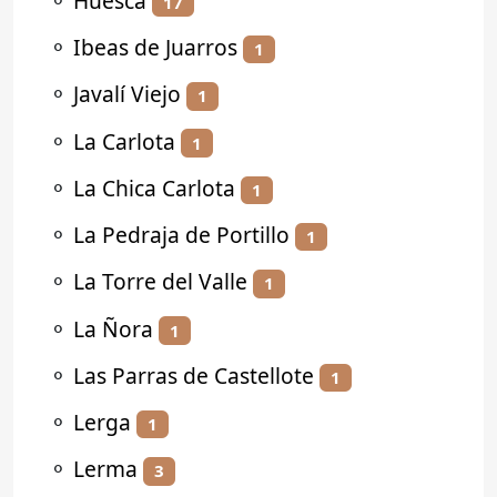
⚬
Huesca
17
⚬
Ibeas de Juarros
1
⚬
Javalí Viejo
1
⚬
La Carlota
1
⚬
La Chica Carlota
1
⚬
La Pedraja de Portillo
1
⚬
La Torre del Valle
1
⚬
La Ñora
1
⚬
Las Parras de Castellote
1
⚬
Lerga
1
⚬
Lerma
3