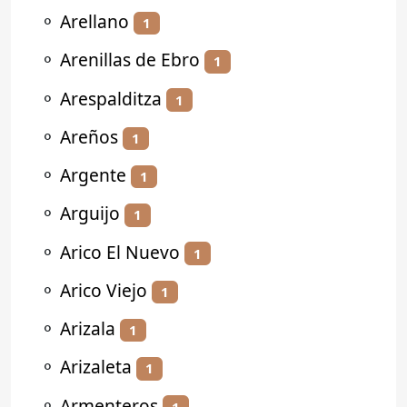
⚬
Arellano
1
⚬
Arenillas de Ebro
1
⚬
Arespalditza
1
⚬
Areños
1
⚬
Argente
1
⚬
Arguijo
1
⚬
Arico El Nuevo
1
⚬
Arico Viejo
1
⚬
Arizala
1
⚬
Arizaleta
1
⚬
Armenteros
1