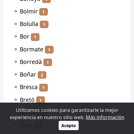
⚬
Bolmir
1
⚬
Bolulla
1
⚬
Bor
1
⚬
Bormate
1
⚬
Borredà
1
⚬
Boñar
2
⚬
Bresca
1
⚬
Bretó
1
Utilizamos cookies para garantizarle la mejor
⚬
Bretún
1
experiencia en nuestro sitio web.
Más información
⚬
Brez
1
Acepto