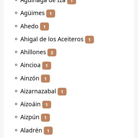
1
⚬
Agüimes
1
⚬
Ahedo
1
⚬
Ahigal de los Aceiteros
1
⚬
Ahillones
3
⚬
Aincioa
1
⚬
Ainzón
1
⚬
Aizarnazabal
1
⚬
Aizoáin
1
⚬
Aizpún
1
⚬
Aladrén
1