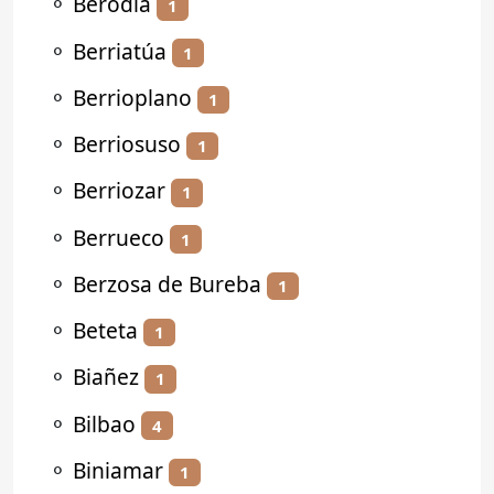
⚬
Berodia
1
⚬
Berriatúa
1
⚬
Berrioplano
1
⚬
Berriosuso
1
⚬
Berriozar
1
⚬
Berrueco
1
⚬
Berzosa de Bureba
1
⚬
Beteta
1
⚬
Biañez
1
⚬
Bilbao
4
⚬
Biniamar
1