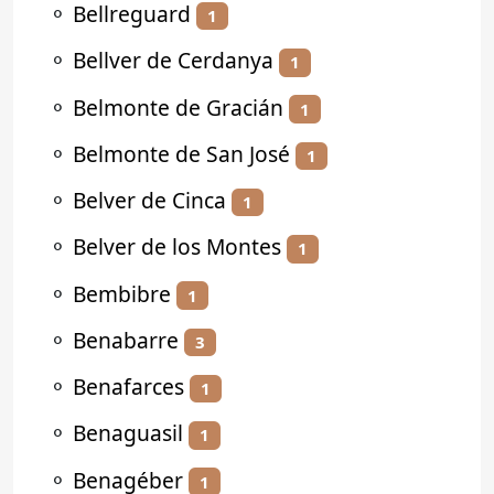
⚬
Bellreguard
1
⚬
Bellver de Cerdanya
1
⚬
Belmonte de Gracián
1
⚬
Belmonte de San José
1
⚬
Belver de Cinca
1
⚬
Belver de los Montes
1
⚬
Bembibre
1
⚬
Benabarre
3
⚬
Benafarces
1
⚬
Benaguasil
1
⚬
Benagéber
1