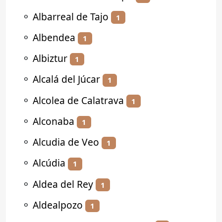
⚬
Albarreal de Tajo
1
⚬
Albendea
1
⚬
Albiztur
1
⚬
Alcalá del Júcar
1
⚬
Alcolea de Calatrava
1
⚬
Alconaba
1
⚬
Alcudia de Veo
1
⚬
Alcúdia
1
⚬
Aldea del Rey
1
⚬
Aldealpozo
1