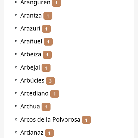
⚬
Aranguren
1
⚬
Arantza
1
⚬
Arazuri
1
⚬
Arañuel
1
⚬
Arbeiza
1
⚬
Arbejal
1
⚬
Arbúcies
3
⚬
Arcediano
1
⚬
Archua
1
⚬
Arcos de la Polvorosa
1
⚬
Ardanaz
1