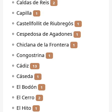
⚬
Caldas de Reis
2
⚬
Capilla
1
⚬
Castellfollit de Riubregós
1
⚬
Cespedosa de Agadones
1
⚬
Chiclana de la Frontera
1
⚬
Congostrina
1
⚬
Cádiz
13
⚬
Cáseda
1
⚬
El Bodón
1
⚬
El Cerro
2
⚬
El Hito
1