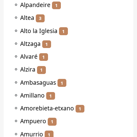
⚬
Alpandeire
1
⚬
Altea
3
⚬
Alto la Iglesia
1
⚬
Altzaga
1
⚬
Alvaré
1
⚬
Alzira
1
⚬
Ambasaguas
1
⚬
Amillano
1
⚬
Amorebieta-etxano
1
⚬
Ampuero
1
⚬
Amurrio
1