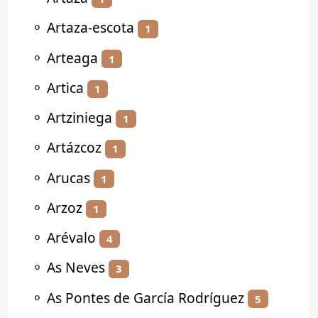
⚬
Artaza-escota
1
⚬
Arteaga
1
⚬
Artica
1
⚬
Artziniega
1
⚬
Artázcoz
1
⚬
Arucas
1
⚬
Arzoz
1
⚬
Arévalo
4
⚬
As Neves
3
⚬
As Pontes de García Rodríguez
5