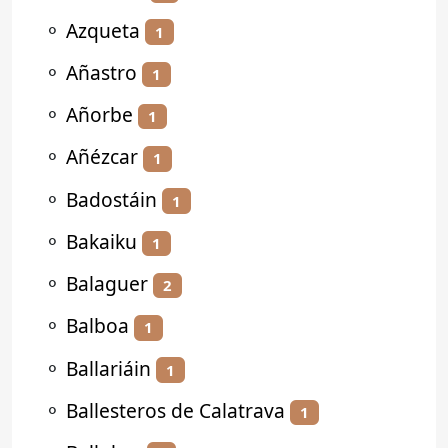
⚬
Azqueta
1
⚬
Añastro
1
⚬
Añorbe
1
⚬
Añézcar
1
⚬
Badostáin
1
⚬
Bakaiku
1
⚬
Balaguer
2
⚬
Balboa
1
⚬
Ballariáin
1
⚬
Ballesteros de Calatrava
1