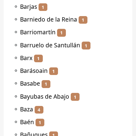
⚬
Barjas
1
⚬
Barniedo de la Reina
1
⚬
Barriomartín
1
⚬
Barruelo de Santullán
1
⚬
Barx
1
⚬
Barásoain
1
⚬
Basabe
1
⚬
Bayubas de Abajo
1
⚬
Baza
4
⚬
Baén
1
⚬
Bañugues
1