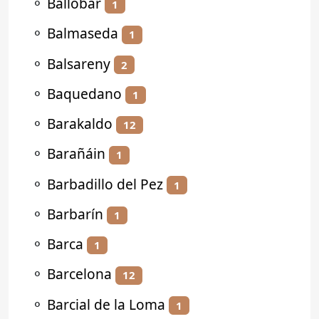
⚬
Ballobar
1
⚬
Balmaseda
1
⚬
Balsareny
2
⚬
Baquedano
1
⚬
Barakaldo
12
⚬
Barañáin
1
⚬
Barbadillo del Pez
1
⚬
Barbarín
1
⚬
Barca
1
⚬
Barcelona
12
⚬
Barcial de la Loma
1