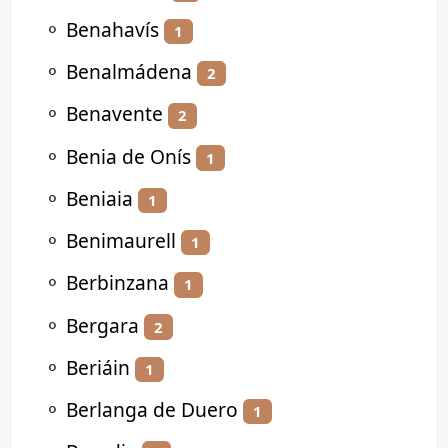
⚬
Benahavís
1
⚬
Benalmádena
2
⚬
Benavente
2
⚬
Benia de Onís
1
⚬
Beniaia
1
⚬
Benimaurell
1
⚬
Berbinzana
1
⚬
Bergara
2
⚬
Beriáin
1
⚬
Berlanga de Duero
1