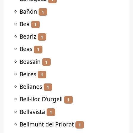
⚬
Bañón
1
⚬
Bea
1
⚬
Beariz
1
⚬
Beas
1
⚬
Beasain
1
⚬
Beires
1
⚬
Belianes
1
⚬
Bell-lloc D'urgell
1
⚬
Bellavista
1
⚬
Bellmunt del Priorat
1