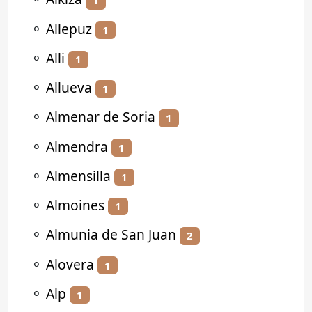
1
⚬
Allepuz
1
⚬
Alli
1
⚬
Allueva
1
⚬
Almenar de Soria
1
⚬
Almendra
1
⚬
Almensilla
1
⚬
Almoines
1
⚬
Almunia de San Juan
2
⚬
Alovera
1
⚬
Alp
1