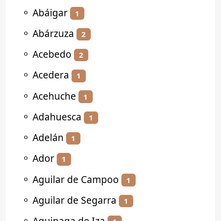
⚬
Abáigar
1
⚬
Abárzuza
2
⚬
Acebedo
2
⚬
Acedera
1
⚬
Acehuche
1
⚬
Adahuesca
1
⚬
Adelán
1
⚬
Ador
1
⚬
Aguilar de Campoo
1
⚬
Aguilar de Segarra
1
⚬
Aguinaga de Iza