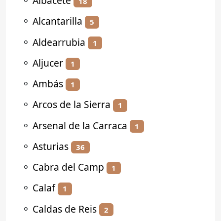
⚬
Albacete
18
⚬
Alcantarilla
5
⚬
Aldearrubia
1
⚬
Aljucer
1
⚬
Ambás
1
⚬
Arcos de la Sierra
1
⚬
Arsenal de la Carraca
1
⚬
Asturias
36
⚬
Cabra del Camp
1
⚬
Calaf
1
⚬
Caldas de Reis
2