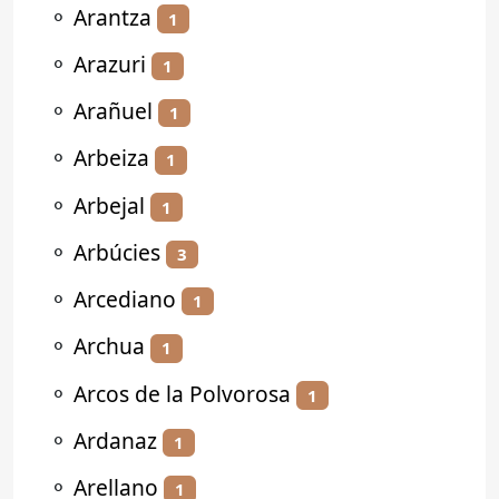
⚬
Arantza
1
⚬
Arazuri
1
⚬
Arañuel
1
⚬
Arbeiza
1
⚬
Arbejal
1
⚬
Arbúcies
3
⚬
Arcediano
1
⚬
Archua
1
⚬
Arcos de la Polvorosa
1
⚬
Ardanaz
1
⚬
Arellano
1