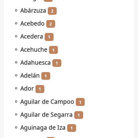
⚬
Abárzuza
2
⚬
Acebedo
2
⚬
Acedera
1
⚬
Acehuche
1
⚬
Adahuesca
1
⚬
Adelán
1
⚬
Ador
1
⚬
Aguilar de Campoo
1
⚬
Aguilar de Segarra
1
⚬
Aguinaga de Iza
1