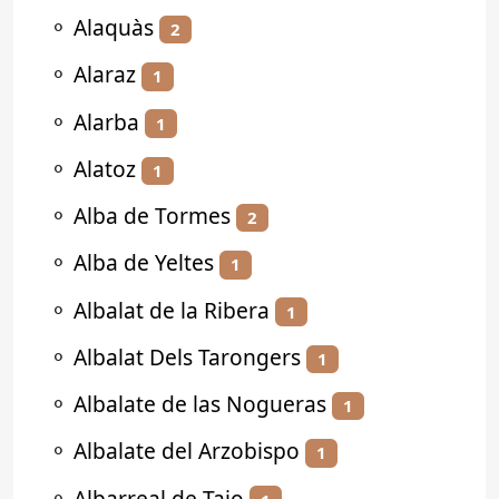
⚬
Alaquàs
2
⚬
Alaraz
1
⚬
Alarba
1
⚬
Alatoz
1
⚬
Alba de Tormes
2
⚬
Alba de Yeltes
1
⚬
Albalat de la Ribera
1
⚬
Albalat Dels Tarongers
1
⚬
Albalate de las Nogueras
1
⚬
Albalate del Arzobispo
1
⚬
Albarreal de Tajo