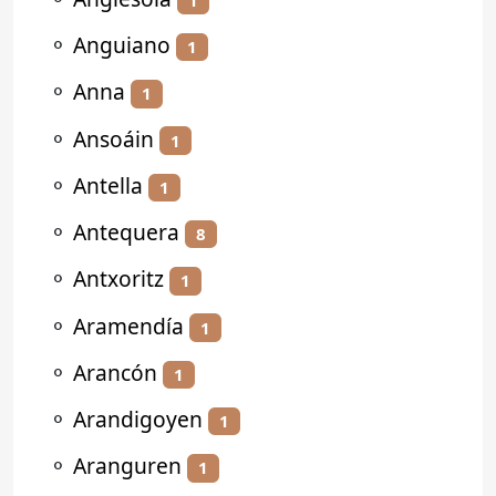
⚬
Anguiano
1
⚬
Anna
1
⚬
Ansoáin
1
⚬
Antella
1
⚬
Antequera
8
⚬
Antxoritz
1
⚬
Aramendía
1
⚬
Arancón
1
⚬
Arandigoyen
1
⚬
Aranguren
1