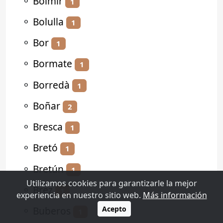
⚬
Bolmir
1
⚬
Bolulla
1
⚬
Bor
1
⚬
Bormate
1
⚬
Borredà
1
⚬
Boñar
2
⚬
Bresca
1
⚬
Bretó
1
⚬
Bretún
1
Utilizamos cookies para garantizarle la mejor
⚬
Brez
1
experiencia en nuestro sitio web.
Más información
⚬
Buberos
Acepto
1