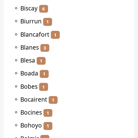
⚬
Biscay
6
⚬
Biurrun
1
⚬
Blancafort
1
⚬
Blanes
3
⚬
Blesa
1
⚬
Boada
1
⚬
Bobes
1
⚬
Bocairent
1
⚬
Bocines
1
⚬
Bohoyo
1