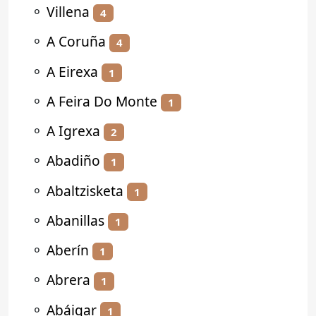
⚬
Villena
4
⚬
A Coruña
4
⚬
A Eirexa
1
⚬
A Feira Do Monte
1
⚬
A Igrexa
2
⚬
Abadiño
1
⚬
Abaltzisketa
1
⚬
Abanillas
1
⚬
Aberín
1
⚬
Abrera
1
⚬
Abáigar
1