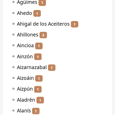
⚬
Agüimes
1
⚬
Ahedo
1
⚬
Ahigal de los Aceiteros
1
⚬
Ahillones
3
⚬
Aincioa
1
⚬
Ainzón
1
⚬
Aizarnazabal
1
⚬
Aizoáin
1
⚬
Aizpún
1
⚬
Aladrén
1
⚬
Alanís
1