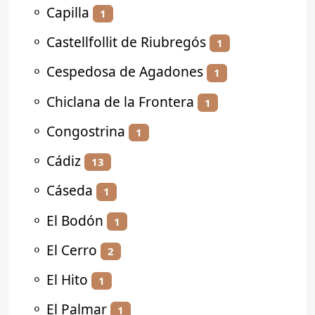
⚬
Capilla
1
⚬
Castellfollit de Riubregós
1
⚬
Cespedosa de Agadones
1
⚬
Chiclana de la Frontera
1
⚬
Congostrina
1
⚬
Cádiz
13
⚬
Cáseda
1
⚬
El Bodón
1
⚬
El Cerro
2
⚬
El Hito
1
⚬
El Palmar
1