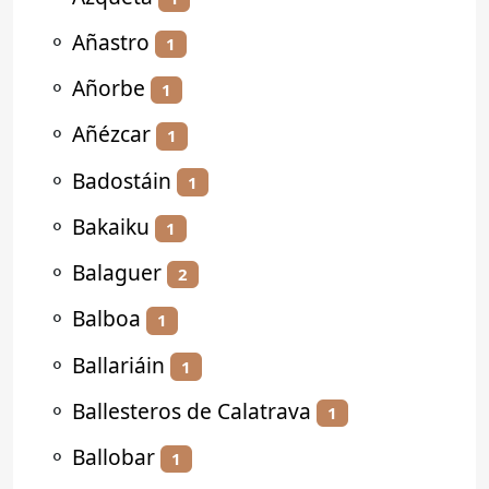
⚬
Añastro
1
⚬
Añorbe
1
⚬
Añézcar
1
⚬
Badostáin
1
⚬
Bakaiku
1
⚬
Balaguer
2
⚬
Balboa
1
⚬
Ballariáin
1
⚬
Ballesteros de Calatrava
1
⚬
Ballobar
1