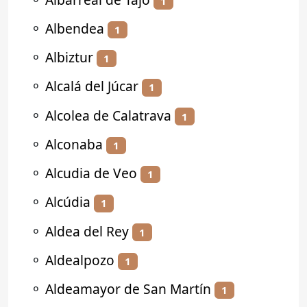
1
⚬
Albendea
1
⚬
Albiztur
1
⚬
Alcalá del Júcar
1
⚬
Alcolea de Calatrava
1
⚬
Alconaba
1
⚬
Alcudia de Veo
1
⚬
Alcúdia
1
⚬
Aldea del Rey
1
⚬
Aldealpozo
1
⚬
Aldeamayor de San Martín
1