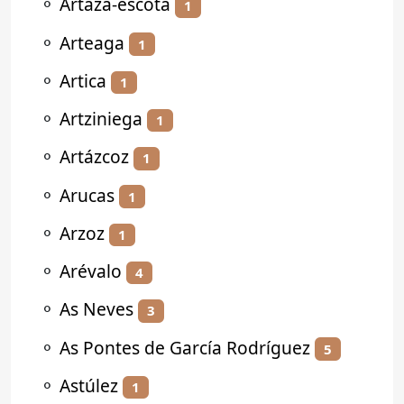
⚬
Artaza-escota
1
⚬
Arteaga
1
⚬
Artica
1
⚬
Artziniega
1
⚬
Artázcoz
1
⚬
Arucas
1
⚬
Arzoz
1
⚬
Arévalo
4
⚬
As Neves
3
⚬
As Pontes de García Rodríguez
5
⚬
Astúlez
1