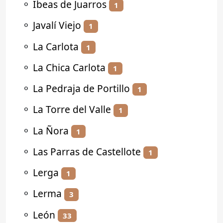
⚬
Ibeas de Juarros
1
⚬
Javalí Viejo
1
⚬
La Carlota
1
⚬
La Chica Carlota
1
⚬
La Pedraja de Portillo
1
⚬
La Torre del Valle
1
⚬
La Ñora
1
⚬
Las Parras de Castellote
1
⚬
Lerga
1
⚬
Lerma
3
⚬
León
33