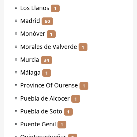
⚬
Los Llanos
1
⚬
Madrid
60
⚬
Monòver
1
⚬
Morales de Valverde
1
⚬
Murcia
34
⚬
Málaga
1
⚬
Province Of Ourense
1
⚬
Puebla de Alcocer
1
⚬
Puebla de Soto
1
⚬
Puente Genil
1
⚬
Quintanadueñas