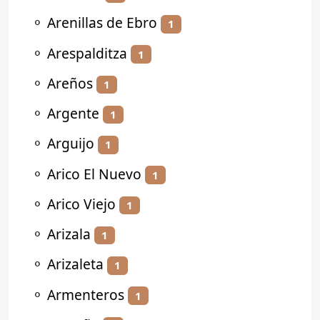
⚬
Arenillas de Ebro
1
⚬
Arespalditza
1
⚬
Areños
1
⚬
Argente
1
⚬
Arguijo
1
⚬
Arico El Nuevo
1
⚬
Arico Viejo
1
⚬
Arizala
1
⚬
Arizaleta
1
⚬
Armenteros
1