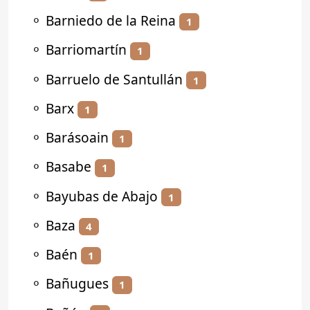
⚬
Barniedo de la Reina
1
⚬
Barriomartín
1
⚬
Barruelo de Santullán
1
⚬
Barx
1
⚬
Barásoain
1
⚬
Basabe
1
⚬
Bayubas de Abajo
1
⚬
Baza
4
⚬
Baén
1
⚬
Bañugues
1