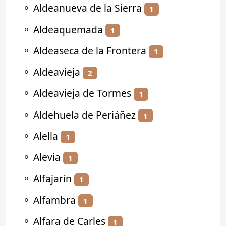
⚬
Aldeanueva de la Sierra
1
⚬
Aldeaquemada
1
⚬
Aldeaseca de la Frontera
1
⚬
Aldeavieja
2
⚬
Aldeavieja de Tormes
1
⚬
Aldehuela de Periáñez
1
⚬
Alella
1
⚬
Alevia
1
⚬
Alfajarín
1
⚬
Alfambra
1
⚬
Alfara de Carles
1