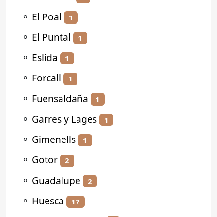
⚬
El Poal
1
⚬
El Puntal
1
⚬
Eslida
1
⚬
Forcall
1
⚬
Fuensaldaña
1
⚬
Garres y Lages
1
⚬
Gimenells
1
⚬
Gotor
2
⚬
Guadalupe
2
⚬
Huesca
17