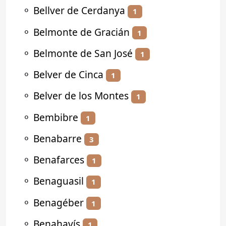
⚬
Bellver de Cerdanya
1
⚬
Belmonte de Gracián
1
⚬
Belmonte de San José
1
⚬
Belver de Cinca
1
⚬
Belver de los Montes
1
⚬
Bembibre
1
⚬
Benabarre
3
⚬
Benafarces
1
⚬
Benaguasil
1
⚬
Benagéber
1
⚬
Benahavís
1