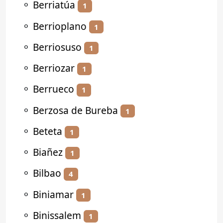
⚬
Berriatúa
1
⚬
Berrioplano
1
⚬
Berriosuso
1
⚬
Berriozar
1
⚬
Berrueco
1
⚬
Berzosa de Bureba
1
⚬
Beteta
1
⚬
Biañez
1
⚬
Bilbao
4
⚬
Biniamar
1
⚬
Binissalem
1