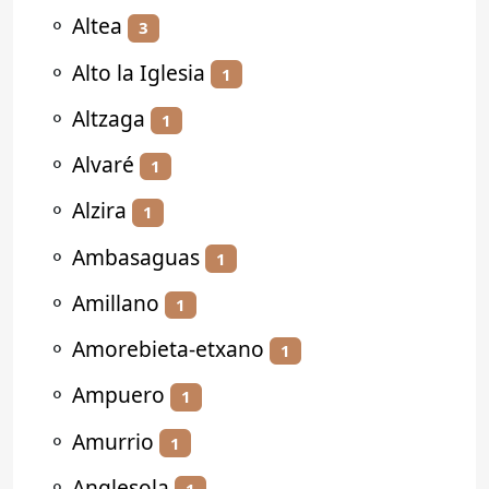
⚬
Altea
3
⚬
Alto la Iglesia
1
⚬
Altzaga
1
⚬
Alvaré
1
⚬
Alzira
1
⚬
Ambasaguas
1
⚬
Amillano
1
⚬
Amorebieta-etxano
1
⚬
Ampuero
1
⚬
Amurrio
1
⚬
Anglesola
1