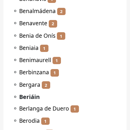
⚬
Benalmádena
2
⚬
Benavente
2
⚬
Benia de Onís
1
⚬
Beniaia
1
⚬
Benimaurell
1
⚬
Berbinzana
1
⚬
Bergara
2
⚬
Beriáin
⚬
Berlanga de Duero
1
⚬
Berodia
1