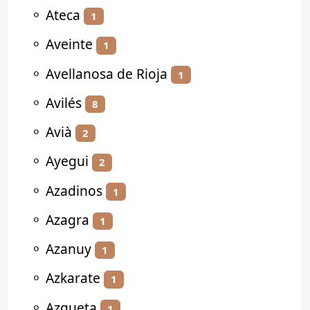
⚬
Ateca
1
⚬
Aveinte
1
⚬
Avellanosa de Rioja
1
⚬
Avilés
8
⚬
Avià
2
⚬
Ayegui
2
⚬
Azadinos
1
⚬
Azagra
1
⚬
Azanuy
1
⚬
Azkarate
1
⚬
Azqueta
1