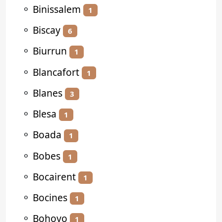
⚬
Binissalem
1
⚬
Biscay
6
⚬
Biurrun
1
⚬
Blancafort
1
⚬
Blanes
3
⚬
Blesa
1
⚬
Boada
1
⚬
Bobes
1
⚬
Bocairent
1
⚬
Bocines
1
⚬
Bohoyo
1