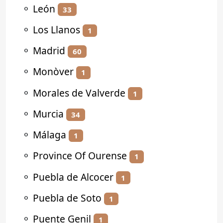
⚬
León
33
⚬
Los Llanos
1
⚬
Madrid
60
⚬
Monòver
1
⚬
Morales de Valverde
1
⚬
Murcia
34
⚬
Málaga
1
⚬
Province Of Ourense
1
⚬
Puebla de Alcocer
1
⚬
Puebla de Soto
1
⚬
Puente Genil
1