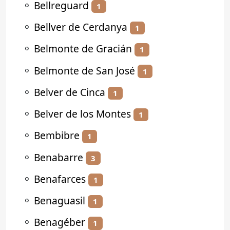
⚬
Bellreguard
1
⚬
Bellver de Cerdanya
1
⚬
Belmonte de Gracián
1
⚬
Belmonte de San José
1
⚬
Belver de Cinca
1
⚬
Belver de los Montes
1
⚬
Bembibre
1
⚬
Benabarre
3
⚬
Benafarces
1
⚬
Benaguasil
1
⚬
Benagéber
1