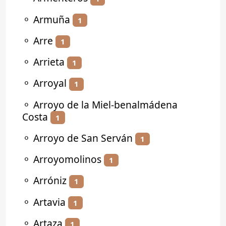
⚬
Armuña
1
⚬
Arre
1
⚬
Arrieta
1
⚬
Arroyal
1
⚬
Arroyo de la Miel-benalmádena
Costa
1
⚬
Arroyo de San Serván
1
⚬
Arroyomolinos
1
⚬
Arróniz
1
⚬
Artavia
1
⚬
Artaza
1