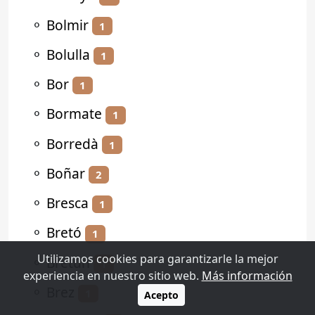
⚬
Bolmir
1
⚬
Bolulla
1
⚬
Bor
1
⚬
Bormate
1
⚬
Borredà
1
⚬
Boñar
2
⚬
Bresca
1
⚬
Bretó
1
Utilizamos cookies para garantizarle la mejor
⚬
Bretún
1
experiencia en nuestro sitio web.
Más información
⚬
Brez
1
Acepto