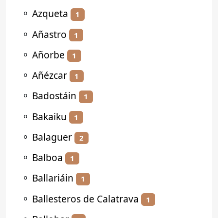
⚬
Azqueta
1
⚬
Añastro
1
⚬
Añorbe
1
⚬
Añézcar
1
⚬
Badostáin
1
⚬
Bakaiku
1
⚬
Balaguer
2
⚬
Balboa
1
⚬
Ballariáin
1
⚬
Ballesteros de Calatrava
1