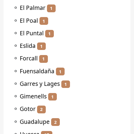
⚬
El Palmar
1
⚬
El Poal
1
⚬
El Puntal
1
⚬
Eslida
1
⚬
Forcall
1
⚬
Fuensaldaña
1
⚬
Garres y Lages
1
⚬
Gimenells
1
⚬
Gotor
2
⚬
Guadalupe
2