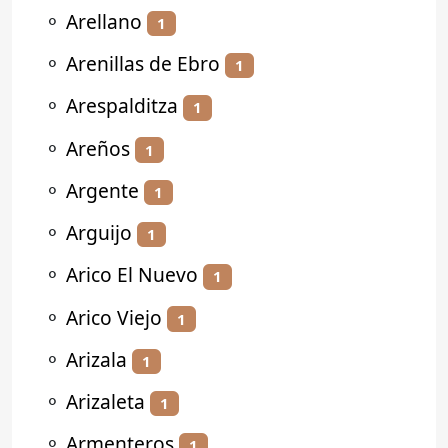
⚬
Arellano
1
⚬
Arenillas de Ebro
1
⚬
Arespalditza
1
⚬
Areños
1
⚬
Argente
1
⚬
Arguijo
1
⚬
Arico El Nuevo
1
⚬
Arico Viejo
1
⚬
Arizala
1
⚬
Arizaleta
1
⚬
Armenteros
1