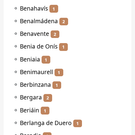
⚬
Benahavís
1
⚬
Benalmádena
2
⚬
Benavente
2
⚬
Benia de Onís
1
⚬
Beniaia
1
⚬
Benimaurell
1
⚬
Berbinzana
1
⚬
Bergara
2
⚬
Beriáin
1
⚬
Berlanga de Duero
1