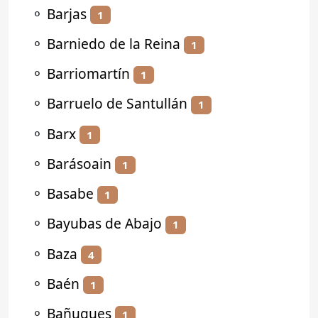
⚬
Barjas
1
⚬
Barniedo de la Reina
1
⚬
Barriomartín
1
⚬
Barruelo de Santullán
1
⚬
Barx
1
⚬
Barásoain
1
⚬
Basabe
1
⚬
Bayubas de Abajo
1
⚬
Baza
4
⚬
Baén
1
⚬
Bañugues
1