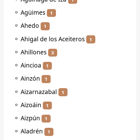
⚬
Agüimes
1
⚬
Ahedo
1
⚬
Ahigal de los Aceiteros
1
⚬
Ahillones
3
⚬
Aincioa
1
⚬
Ainzón
1
⚬
Aizarnazabal
1
⚬
Aizoáin
1
⚬
Aizpún
1
⚬
Aladrén
1