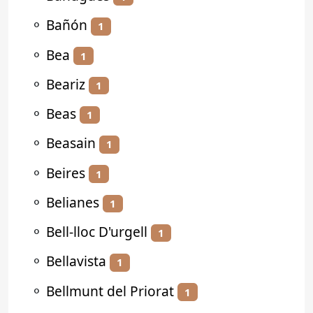
⚬
Bañón
1
⚬
Bea
1
⚬
Beariz
1
⚬
Beas
1
⚬
Beasain
1
⚬
Beires
1
⚬
Belianes
1
⚬
Bell-lloc D'urgell
1
⚬
Bellavista
1
⚬
Bellmunt del Priorat
1