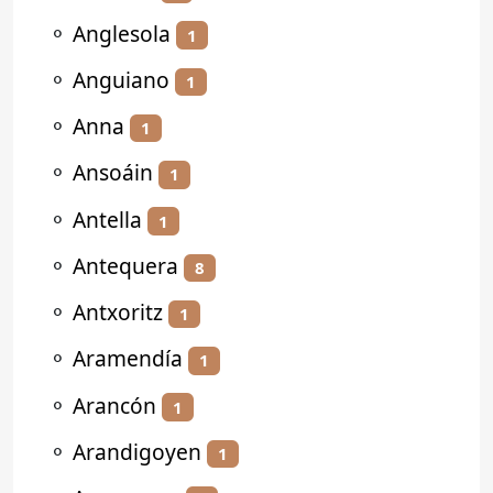
⚬
Anglesola
1
⚬
Anguiano
1
⚬
Anna
1
⚬
Ansoáin
1
⚬
Antella
1
⚬
Antequera
8
⚬
Antxoritz
1
⚬
Aramendía
1
⚬
Arancón
1
⚬
Arandigoyen
1