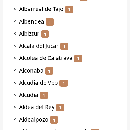
⚬
Albarreal de Tajo
1
⚬
Albendea
1
⚬
Albiztur
1
⚬
Alcalá del Júcar
1
⚬
Alcolea de Calatrava
1
⚬
Alconaba
1
⚬
Alcudia de Veo
1
⚬
Alcúdia
1
⚬
Aldea del Rey
1
⚬
Aldealpozo
1