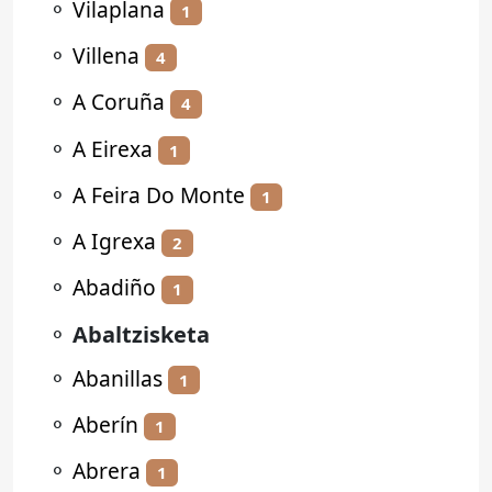
⚬
Vilaplana
1
⚬
Villena
4
⚬
A Coruña
4
⚬
A Eirexa
1
⚬
A Feira Do Monte
1
⚬
A Igrexa
2
⚬
Abadiño
1
⚬
Abaltzisketa
⚬
Abanillas
1
⚬
Aberín
1
⚬
Abrera
1