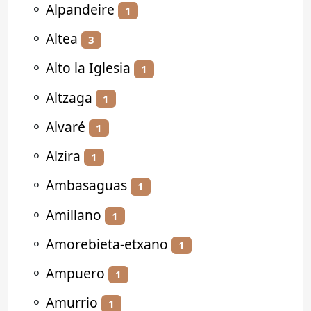
⚬
Alpandeire
1
⚬
Altea
3
⚬
Alto la Iglesia
1
⚬
Altzaga
1
⚬
Alvaré
1
⚬
Alzira
1
⚬
Ambasaguas
1
⚬
Amillano
1
⚬
Amorebieta-etxano
1
⚬
Ampuero
1
⚬
Amurrio
1