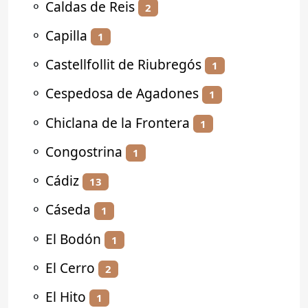
⚬
Caldas de Reis
2
⚬
Capilla
1
⚬
Castellfollit de Riubregós
1
⚬
Cespedosa de Agadones
1
⚬
Chiclana de la Frontera
1
⚬
Congostrina
1
⚬
Cádiz
13
⚬
Cáseda
1
⚬
El Bodón
1
⚬
El Cerro
2
⚬
El Hito
1