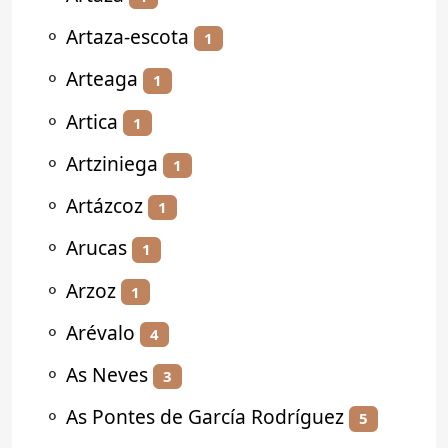
⚬
Artaza-escota
1
⚬
Arteaga
1
⚬
Artica
1
⚬
Artziniega
1
⚬
Artázcoz
1
⚬
Arucas
1
⚬
Arzoz
1
⚬
Arévalo
4
⚬
As Neves
3
⚬
As Pontes de García Rodríguez
5