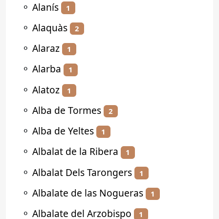
⚬
Alanís
1
⚬
Alaquàs
2
⚬
Alaraz
1
⚬
Alarba
1
⚬
Alatoz
1
⚬
Alba de Tormes
2
⚬
Alba de Yeltes
1
⚬
Albalat de la Ribera
1
⚬
Albalat Dels Tarongers
1
⚬
Albalate de las Nogueras
1
⚬
Albalate del Arzobispo
1