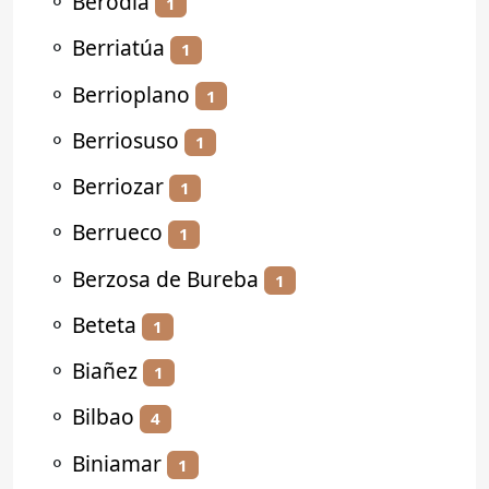
⚬
Berodia
1
⚬
Berriatúa
1
⚬
Berrioplano
1
⚬
Berriosuso
1
⚬
Berriozar
1
⚬
Berrueco
1
⚬
Berzosa de Bureba
1
⚬
Beteta
1
⚬
Biañez
1
⚬
Bilbao
4
⚬
Biniamar
1