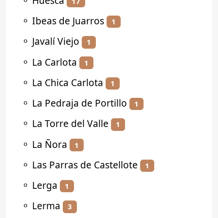
⚬
Huesca
17
⚬
Ibeas de Juarros
1
⚬
Javalí Viejo
1
⚬
La Carlota
1
⚬
La Chica Carlota
1
⚬
La Pedraja de Portillo
1
⚬
La Torre del Valle
1
⚬
La Ñora
1
⚬
Las Parras de Castellote
1
⚬
Lerga
1
⚬
Lerma
3