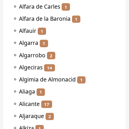
⚬
Alfara de Carles
1
⚬
Alfara de la Baronia
1
⚬
Alfauir
1
⚬
Algarra
1
⚬
Algarrobo
2
⚬
Algeciras
14
⚬
Algimia de Almonacid
1
⚬
Aliaga
1
⚬
Alicante
17
⚬
Aljaraque
2
⚬
Alkiza
1