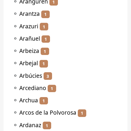
⚬
Aranguren
1
⚬
Arantza
1
⚬
Arazuri
1
⚬
Arañuel
1
⚬
Arbeiza
1
⚬
Arbejal
1
⚬
Arbúcies
3
⚬
Arcediano
1
⚬
Archua
1
⚬
Arcos de la Polvorosa
1
⚬
Ardanaz
1