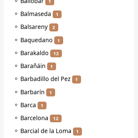
⚬
Ballobar
1
⚬
Balmaseda
1
⚬
Balsareny
2
⚬
Baquedano
1
⚬
Barakaldo
12
⚬
Barañáin
1
⚬
Barbadillo del Pez
1
⚬
Barbarín
1
⚬
Barca
1
⚬
Barcelona
12
⚬
Barcial de la Loma
1