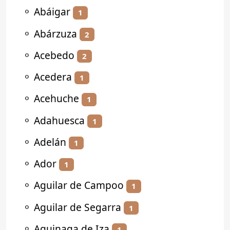
⚬
Abáigar
1
⚬
Abárzuza
2
⚬
Acebedo
2
⚬
Acedera
1
⚬
Acehuche
1
⚬
Adahuesca
1
⚬
Adelán
1
⚬
Ador
1
⚬
Aguilar de Campoo
1
⚬
Aguilar de Segarra
1
⚬
Aguinaga de Iza
1