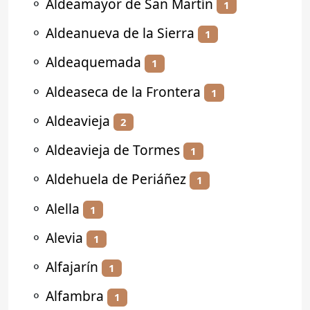
⚬
Aldeamayor de San Martín
1
⚬
Aldeanueva de la Sierra
1
⚬
Aldeaquemada
1
⚬
Aldeaseca de la Frontera
1
⚬
Aldeavieja
2
⚬
Aldeavieja de Tormes
1
⚬
Aldehuela de Periáñez
1
⚬
Alella
1
⚬
Alevia
1
⚬
Alfajarín
1
⚬
Alfambra
1