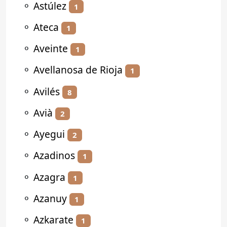
⚬
Astúlez
1
⚬
Ateca
1
⚬
Aveinte
1
⚬
Avellanosa de Rioja
1
⚬
Avilés
8
⚬
Avià
2
⚬
Ayegui
2
⚬
Azadinos
1
⚬
Azagra
1
⚬
Azanuy
1
⚬
Azkarate
1