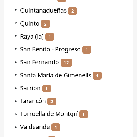
⚬
Quintanadueñas
2
⚬
Quinto
2
⚬
Raya (la)
1
⚬
San Benito - Progreso
1
⚬
San Fernando
12
⚬
Santa María de Gimenells
1
⚬
Sarrión
1
⚬
Tarancón
2
⚬
Torroella de Montgrí
1
⚬
Valdeande
1