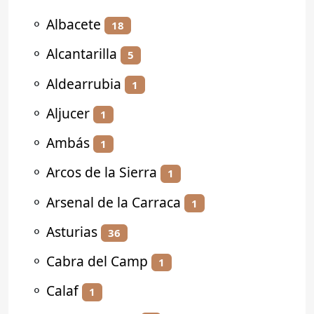
⚬
Albacete
18
⚬
Alcantarilla
5
⚬
Aldearrubia
1
⚬
Aljucer
1
⚬
Ambás
1
⚬
Arcos de la Sierra
1
⚬
Arsenal de la Carraca
1
⚬
Asturias
36
⚬
Cabra del Camp
1
⚬
Calaf
1