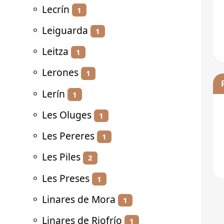
⚬
Lecrín
1
⚬
Leiguarda
1
⚬
Leitza
1
⚬
Lerones
1
⚬
Lerín
1
⚬
Les Oluges
1
⚬
Les Pereres
1
⚬
Les Piles
2
⚬
Les Preses
1
⚬
Linares de Mora
1
⚬
Linares de Riofrío
1