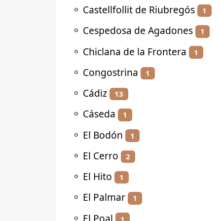
⚬
Castellfollit de Riubregós
1
⚬
Cespedosa de Agadones
1
⚬
Chiclana de la Frontera
1
⚬
Congostrina
1
⚬
Cádiz
13
⚬
Cáseda
1
⚬
El Bodón
1
⚬
El Cerro
2
⚬
El Hito
1
⚬
El Palmar
1
⚬
El Poal
1