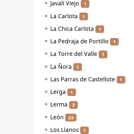
⚬
Javalí Viejo
1
⚬
La Carlota
1
⚬
La Chica Carlota
1
⚬
La Pedraja de Portillo
1
⚬
La Torre del Valle
1
⚬
La Ñora
1
⚬
Las Parras de Castellote
1
⚬
Lerga
1
⚬
Lerma
3
⚬
León
33
⚬
Los Llanos
1