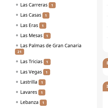
⚬
Las Carreras
1
⚬
Las Casas
1
⚬
Las Eras
1
⚬
Las Mesas
1
⚬
Las Palmas de Gran Canaria
21
⚬
Las Tricias
1
⚬
Las Vegas
1
⚬
Lastrilla
1
⚬
Lavares
1
⚬
Lebanza
1