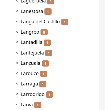
⚬
Lagueruela
1
⚬
Lanestosa
1
⚬
Langa del Castillo
1
⚬
Langreo
8
⚬
Lantadilla
1
⚬
Lantejuela
1
⚬
Lanzuela
1
⚬
Larouco
1
⚬
Larraga
1
⚬
Larrodrigo
1
⚬
Larva
1