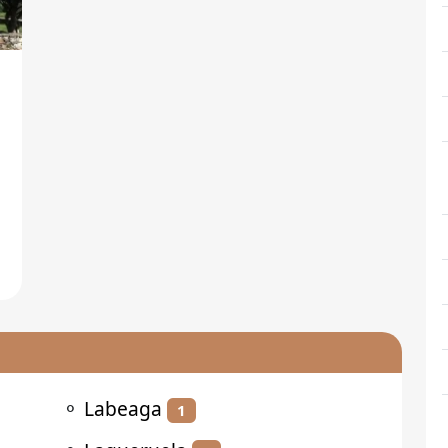
⚬
Labeaga
1