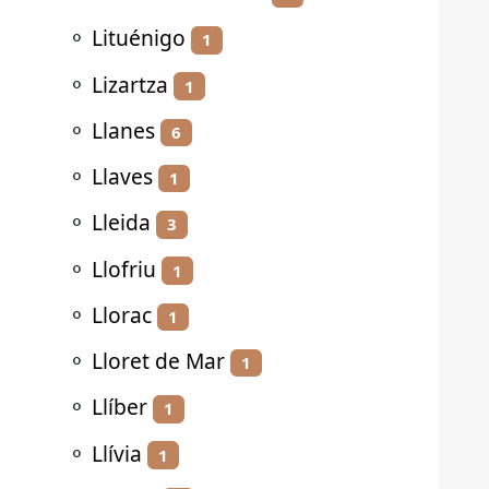
⚬
Lituénigo
1
⚬
Lizartza
1
⚬
Llanes
6
⚬
Llaves
1
⚬
Lleida
3
⚬
Llofriu
1
⚬
Llorac
1
⚬
Lloret de Mar
1
⚬
Llíber
1
⚬
Llívia
1