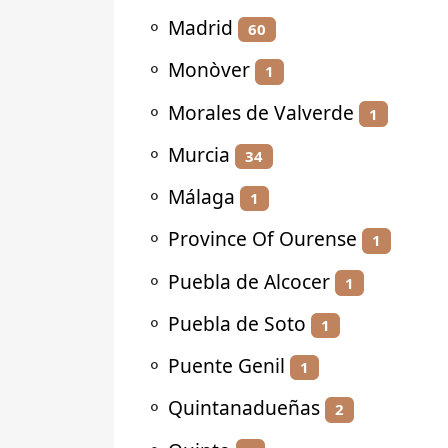
⚬
Madrid
60
⚬
Monòver
1
⚬
Morales de Valverde
1
⚬
Murcia
34
⚬
Málaga
1
⚬
Province Of Ourense
1
⚬
Puebla de Alcocer
1
⚬
Puebla de Soto
1
⚬
Puente Genil
1
⚬
Quintanadueñas
2