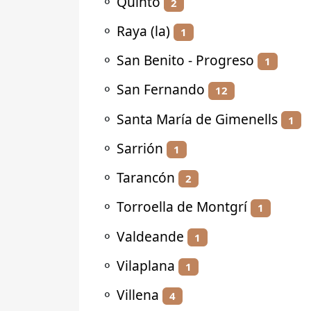
⚬
Quinto
2
⚬
Raya (la)
1
⚬
San Benito - Progreso
1
⚬
San Fernando
12
⚬
Santa María de Gimenells
1
⚬
Sarrión
1
⚬
Tarancón
2
⚬
Torroella de Montgrí
1
⚬
Valdeande
1
⚬
Vilaplana
1
⚬
Villena
4