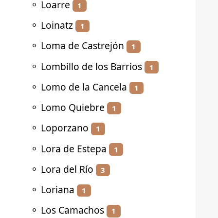
⚬
Loarre
1
⚬
Loinatz
1
⚬
Loma de Castrejón
1
⚬
Lombillo de los Barrios
1
⚬
Lomo de la Cancela
1
⚬
Lomo Quiebre
1
⚬
Loporzano
1
⚬
Lora de Estepa
1
⚬
Lora del Río
3
⚬
Loriana
1
⚬
Los Camachos
1