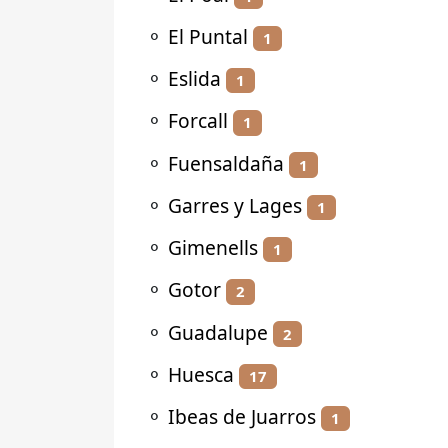
⚬
El Puntal
1
⚬
Eslida
1
⚬
Forcall
1
⚬
Fuensaldaña
1
⚬
Garres y Lages
1
⚬
Gimenells
1
⚬
Gotor
2
⚬
Guadalupe
2
⚬
Huesca
17
⚬
Ibeas de Juarros
1