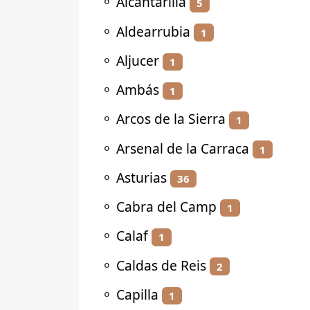
⚬
Alcantarilla
5
⚬
Aldearrubia
1
⚬
Aljucer
1
⚬
Ambás
1
⚬
Arcos de la Sierra
1
⚬
Arsenal de la Carraca
1
⚬
Asturias
36
⚬
Cabra del Camp
1
⚬
Calaf
1
⚬
Caldas de Reis
2
⚬
Capilla
1