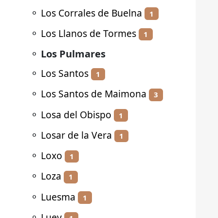
⚬
Los Corrales de Buelna
1
⚬
Los Llanos de Tormes
1
⚬
Los Pulmares
⚬
Los Santos
1
⚬
Los Santos de Maimona
3
⚬
Losa del Obispo
1
⚬
Losar de la Vera
1
⚬
Loxo
1
⚬
Loza
1
⚬
Luesma
1
⚬
Luey
1