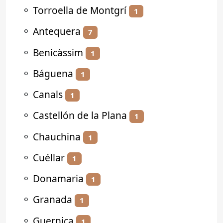
⚬
Torroella de Montgrí
1
⚬
Antequera
7
⚬
Benicàssim
1
⚬
Báguena
1
⚬
Canals
1
⚬
Castellón de la Plana
1
⚬
Chauchina
1
⚬
Cuéllar
1
⚬
Donamaria
1
⚬
Granada
1
⚬
Guernica
1