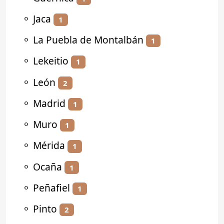
⚬
Jaca
1
⚬
La Puebla de Montalbán
1
⚬
Lekeitio
1
⚬
León
2
⚬
Madrid
1
⚬
Muro
1
⚬
Mérida
1
⚬
Ocaña
1
⚬
Peñafiel
1
⚬
Pinto
2