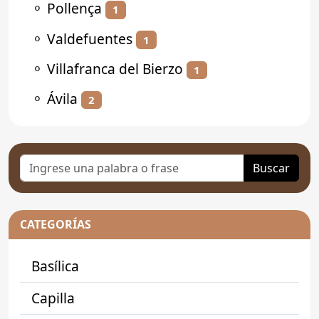
⚬
Pollença
1
⚬
Valdefuentes
1
⚬
Villafranca del Bierzo
1
⚬
Ávila
2
Buscar
CATEGORÍAS
Basílica
Capilla