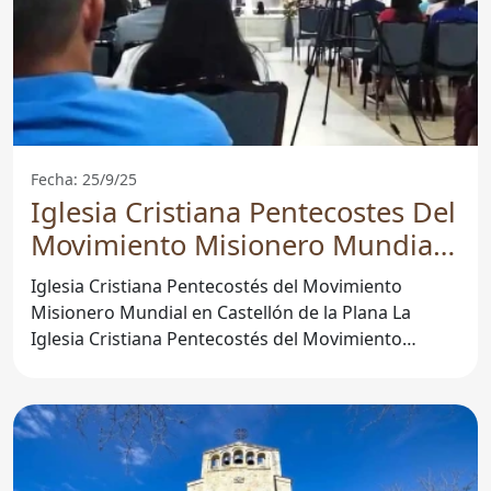
Fecha: 25/9/25
Iglesia Cristiana Pentecostes Del
Movimiento Misionero Mundial -
--------- 106.4 fm - Castellón De La
Iglesia Cristiana Pentecostés del Movimiento
Plana
Misionero Mundial en Castellón de la Plana La
Iglesia Cristiana Pentecostés del Movimiento
Misionero Mundial,