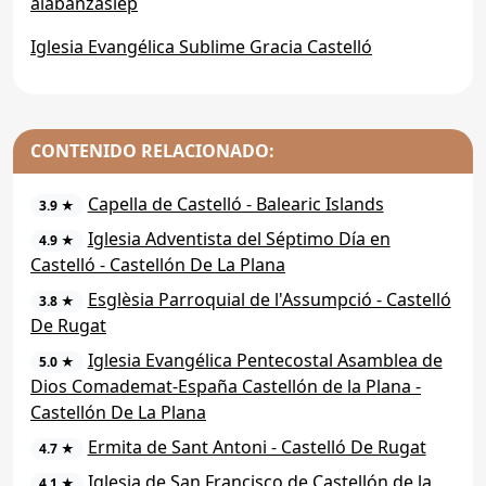
alabanzasiep
Iglesia Evangélica Sublime Gracia Castelló
CONTENIDO RELACIONADO:
Capella de Castelló - Balearic Islands
3.9 ★
Iglesia Adventista del Séptimo Día en
4.9 ★
Castelló - Castellón De La Plana
Esglèsia Parroquial de l'Assumpció - Castelló
3.8 ★
De Rugat
Iglesia Evangélica Pentecostal Asamblea de
5.0 ★
Dios Comademat-España Castellón de la Plana -
Castellón De La Plana
Ermita de Sant Antoni - Castelló De Rugat
4.7 ★
Iglesia de San Francisco de Castellón de la
4.1 ★