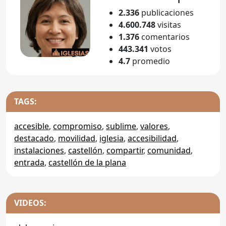
2.336
publicaciones
4.600.748
visitas
1.376
comentarios
443.341
votos
4.7
promedio
TAGS:
accesible
,
compromiso
,
sublime
,
valores
,
destacado
,
movilidad
,
iglesia
,
accesibilidad
,
instalaciones
,
castellón
,
compartir
,
comunidad
,
entrada
,
castellón de la plana
VIDEOS: