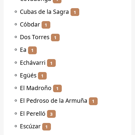
⚬
Cubas de la Sagra
1
⚬
Cóbdar
1
⚬
Dos Torres
1
⚬
Ea
1
⚬
Echávarri
1
⚬
Egüés
1
⚬
El Madroño
1
⚬
El Pedroso de la Armuña
1
⚬
El Perelló
3
⚬
Escúzar
1