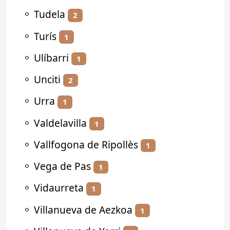
⚬
Tudela
2
⚬
Turís
1
⚬
Ulíbarri
1
⚬
Unciti
2
⚬
Urra
1
⚬
Valdelavilla
1
⚬
Vallfogona de Ripollès
1
⚬
Vega de Pas
1
⚬
Vidaurreta
1
⚬
Villanueva de Aezkoa
1