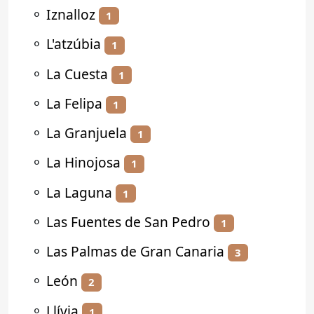
⚬
Iznalloz
1
⚬
L'atzúbia
1
⚬
La Cuesta
1
⚬
La Felipa
1
⚬
La Granjuela
1
⚬
La Hinojosa
1
⚬
La Laguna
1
⚬
Las Fuentes de San Pedro
1
⚬
Las Palmas de Gran Canaria
3
⚬
León
2
⚬
Llívia
1