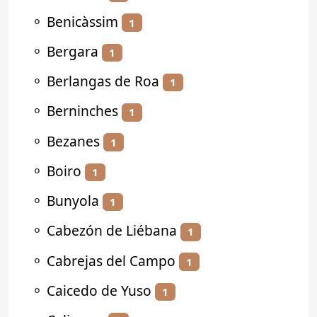
⚬
Benicàssim
1
⚬
Bergara
1
⚬
Berlangas de Roa
1
⚬
Berninches
1
⚬
Bezanes
1
⚬
Boiro
1
⚬
Bunyola
1
⚬
Cabezón de Liébana
1
⚬
Cabrejas del Campo
1
⚬
Caicedo de Yuso
1