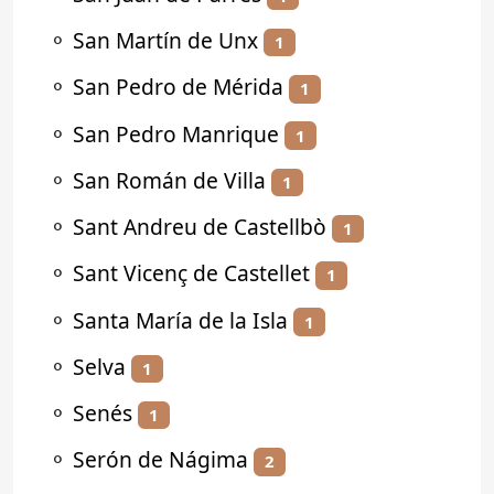
⚬
San Martín de Unx
1
⚬
San Pedro de Mérida
1
⚬
San Pedro Manrique
1
⚬
San Román de Villa
1
⚬
Sant Andreu de Castellbò
1
⚬
Sant Vicenç de Castellet
1
⚬
Santa María de la Isla
1
⚬
Selva
1
⚬
Senés
1
⚬
Serón de Nágima
2