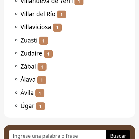
⚬
Villanueva de Yerri
1
⚬
Villar del Río
1
⚬
Villaviciosa
1
⚬
Zuasti
1
⚬
Zudaire
1
⚬
Zábal
1
⚬
Álava
1
⚬
Ávila
1
⚬
Úgar
1
Buscar