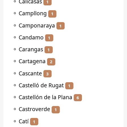
⚬
Calicasas
1
⚬
Campllong
1
⚬
Camponaraya
1
⚬
Candamo
1
⚬
Carangas
1
⚬
Cartagena
2
⚬
Cascante
3
⚬
Castelló de Rugat
1
⚬
Castellón de la Plana
6
⚬
Castroverde
1
⚬
Catí
1