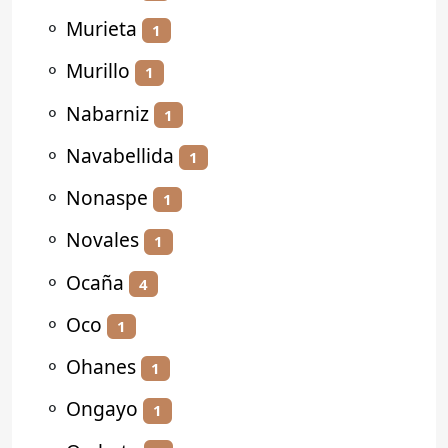
⚬
Murieta
1
⚬
Murillo
1
⚬
Nabarniz
1
⚬
Navabellida
1
⚬
Nonaspe
1
⚬
Novales
1
⚬
Ocaña
4
⚬
Oco
1
⚬
Ohanes
1
⚬
Ongayo
1