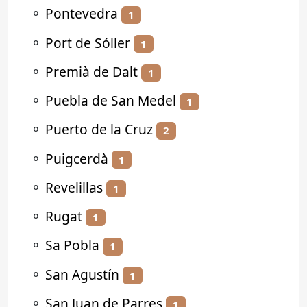
⚬
Pontevedra
1
⚬
Port de Sóller
1
⚬
Premià de Dalt
1
⚬
Puebla de San Medel
1
⚬
Puerto de la Cruz
2
⚬
Puigcerdà
1
⚬
Revelillas
1
⚬
Rugat
1
⚬
Sa Pobla
1
⚬
San Agustín
1
⚬
San Juan de Parres
1