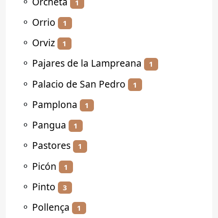
⚬
Orcheta
1
⚬
Orrio
1
⚬
Orviz
1
⚬
Pajares de la Lampreana
1
⚬
Palacio de San Pedro
1
⚬
Pamplona
1
⚬
Pangua
1
⚬
Pastores
1
⚬
Picón
1
⚬
Pinto
3
⚬
Pollença
1