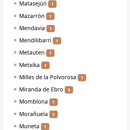
⚬
Matasejún
1
⚬
Mazarrón
1
⚬
Mendavia
1
⚬
Mendilibarri
1
⚬
Metauten
1
⚬
Metxika
1
⚬
Milles de la Polvorosa
1
⚬
Miranda de Ebro
3
⚬
Momblona
1
⚬
Morañuela
1
⚬
Muneta
1