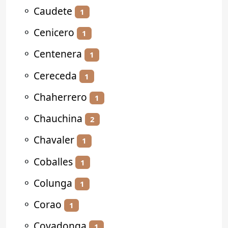
⚬
Caudete
1
⚬
Cenicero
1
⚬
Centenera
1
⚬
Cereceda
1
⚬
Chaherrero
1
⚬
Chauchina
2
⚬
Chavaler
1
⚬
Coballes
1
⚬
Colunga
1
⚬
Corao
1
⚬
Covadonga
1