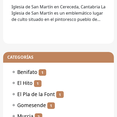
Iglesia de San Martín en Cereceda, Cantabria La
Iglesia de San Martín es un emblemático lugar
de culto situado en el pintoresco pueblo de
Cereceda, en la
CATEGORÍAS
⚬
Benifato
1
⚬
El Hito
1
⚬
El Pla de la Font
1
⚬
Gomesende
1
⚬
Murcia
2