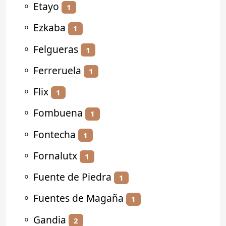
⚬
Etayo
1
⚬
Ezkaba
1
⚬
Felgueras
1
⚬
Ferreruela
1
⚬
Flix
1
⚬
Fombuena
1
⚬
Fontecha
1
⚬
Fornalutx
1
⚬
Fuente de Piedra
1
⚬
Fuentes de Magaña
1
⚬
Gandia
2