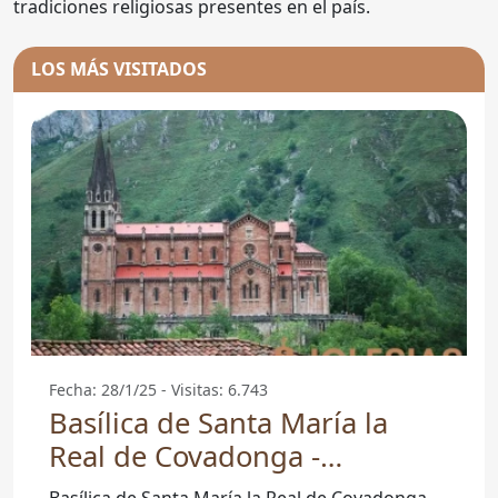
tradiciones religiosas presentes en el país.
LOS MÁS VISITADOS
Fecha: 28/1/25 - Visitas: 6.743
Basílica de Santa María la
Real de Covadonga -
Covadonga
Basílica de Santa María la Real de Covadonga