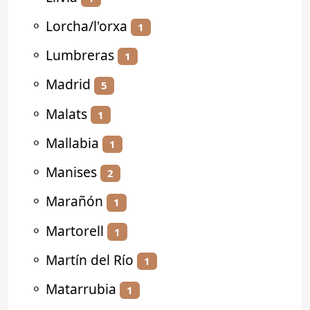
⚬
Lorcha/l'orxa
1
⚬
Lumbreras
1
⚬
Madrid
5
⚬
Malats
1
⚬
Mallabia
1
⚬
Manises
2
⚬
Marañón
1
⚬
Martorell
1
⚬
Martín del Río
1
⚬
Matarrubia
1