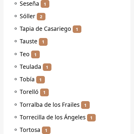
⚬
Seseña
1
⚬
Sóller
2
⚬
Tapia de Casariego
1
⚬
Tauste
1
⚬
Teo
1
⚬
Teulada
1
⚬
Tobía
1
⚬
Torelló
1
⚬
Torralba de los Frailes
1
⚬
Torrecilla de los Ángeles
1
⚬
Tortosa
1