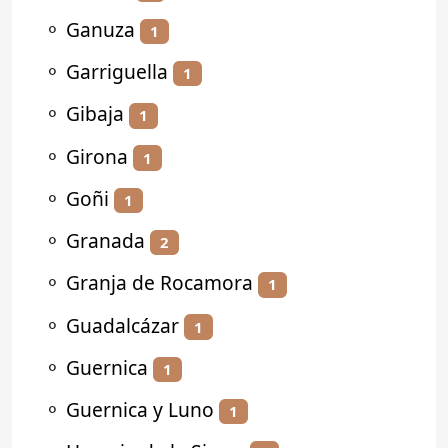
⚬
Ganuza
1
⚬
Garriguella
1
⚬
Gibaja
1
⚬
Girona
1
⚬
Goñi
1
⚬
Granada
2
⚬
Granja de Rocamora
1
⚬
Guadalcázar
1
⚬
Guernica
1
⚬
Guernica y Luno
1