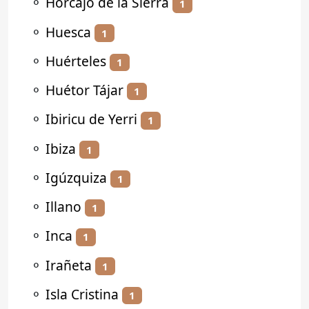
⚬
Horcajo de la Sierra
1
⚬
Huesca
1
⚬
Huérteles
1
⚬
Huétor Tájar
1
⚬
Ibiricu de Yerri
1
⚬
Ibiza
1
⚬
Igúzquiza
1
⚬
Illano
1
⚬
Inca
1
⚬
Irañeta
1
⚬
Isla Cristina
1