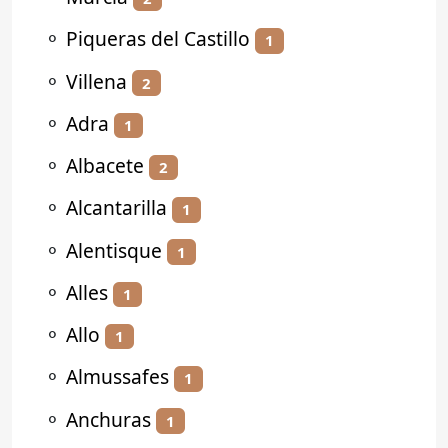
⚬
Piqueras del Castillo
1
⚬
Villena
2
⚬
Adra
1
⚬
Albacete
2
⚬
Alcantarilla
1
⚬
Alentisque
1
⚬
Alles
1
⚬
Allo
1
⚬
Almussafes
1
⚬
Anchuras
1