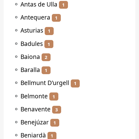
⚬
Antas de Ulla
1
⚬
Antequera
1
⚬
Asturias
1
⚬
Badules
1
⚬
Baiona
2
⚬
Baralla
1
⚬
Bellmunt D'urgell
1
⚬
Belmonte
1
⚬
Benavente
3
⚬
Benejúzar
1
⚬
Beniardà
1