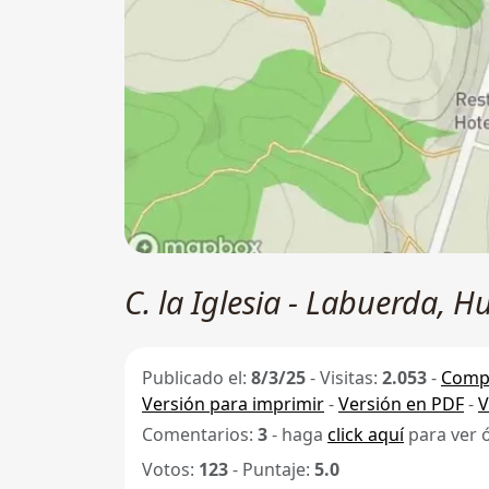
C. la Iglesia - Labuerda, H
Publicado el:
8/3/25
-
Visitas:
2.053
-
Compa
Versión para imprimir
-
Versión en PDF
-
V
Comentarios:
3
- haga
click aquí
para ver 
Votos:
123
- Puntaje:
5.0