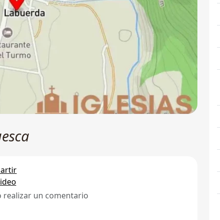
uesca
rtir
ideo
ó realizar un comentario