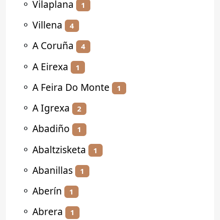
⚬
Vilaplana
1
⚬
Villena
4
⚬
A Coruña
4
⚬
A Eirexa
1
⚬
A Feira Do Monte
1
⚬
A Igrexa
2
⚬
Abadiño
1
⚬
Abaltzisketa
1
⚬
Abanillas
1
⚬
Aberín
1
⚬
Abrera
1