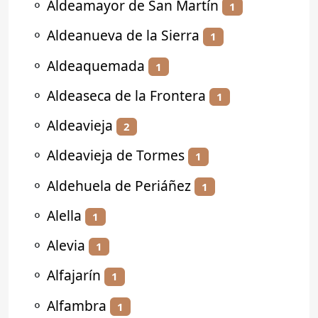
⚬
Aldeamayor de San Martín
1
⚬
Aldeanueva de la Sierra
1
⚬
Aldeaquemada
1
⚬
Aldeaseca de la Frontera
1
⚬
Aldeavieja
2
⚬
Aldeavieja de Tormes
1
⚬
Aldehuela de Periáñez
1
⚬
Alella
1
⚬
Alevia
1
⚬
Alfajarín
1
⚬
Alfambra
1