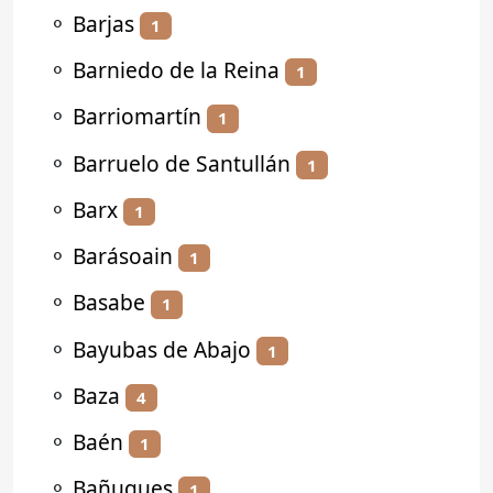
⚬
Barjas
1
⚬
Barniedo de la Reina
1
⚬
Barriomartín
1
⚬
Barruelo de Santullán
1
⚬
Barx
1
⚬
Barásoain
1
⚬
Basabe
1
⚬
Bayubas de Abajo
1
⚬
Baza
4
⚬
Baén
1
⚬
Bañugues
1