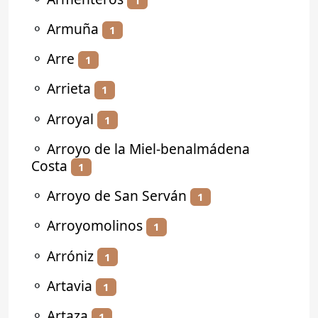
⚬
Armuña
1
⚬
Arre
1
⚬
Arrieta
1
⚬
Arroyal
1
⚬
Arroyo de la Miel-benalmádena
Costa
1
⚬
Arroyo de San Serván
1
⚬
Arroyomolinos
1
⚬
Arróniz
1
⚬
Artavia
1
⚬
Artaza
1