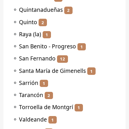
⚬
Quintanadueñas
2
⚬
Quinto
2
⚬
Raya (la)
1
⚬
San Benito - Progreso
1
⚬
San Fernando
12
⚬
Santa María de Gimenells
1
⚬
Sarrión
1
⚬
Tarancón
2
⚬
Torroella de Montgrí
1
⚬
Valdeande
1