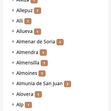
1
⚬
Allepuz
1
⚬
Alli
1
⚬
Allueva
1
⚬
Almenar de Soria
1
⚬
Almendra
1
⚬
Almensilla
1
⚬
Almoines
1
⚬
Almunia de San Juan
2
⚬
Alovera
1
⚬
Alp
1