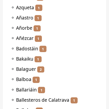
⚬
Azqueta
1
⚬
Añastro
1
⚬
Añorbe
1
⚬
Añézcar
1
⚬
Badostáin
1
⚬
Bakaiku
1
⚬
Balaguer
2
⚬
Balboa
1
⚬
Ballariáin
1
⚬
Ballesteros de Calatrava
1