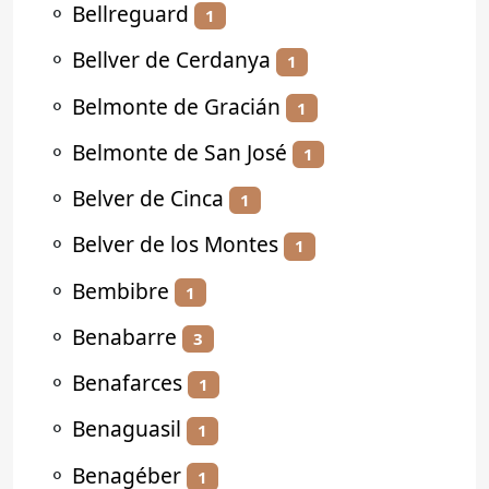
⚬
Bellreguard
1
⚬
Bellver de Cerdanya
1
⚬
Belmonte de Gracián
1
⚬
Belmonte de San José
1
⚬
Belver de Cinca
1
⚬
Belver de los Montes
1
⚬
Bembibre
1
⚬
Benabarre
3
⚬
Benafarces
1
⚬
Benaguasil
1
⚬
Benagéber
1