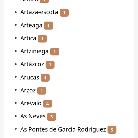
⚬
Artaza-escota
1
⚬
Arteaga
1
⚬
Artica
1
⚬
Artziniega
1
⚬
Artázcoz
1
⚬
Arucas
1
⚬
Arzoz
1
⚬
Arévalo
4
⚬
As Neves
3
⚬
As Pontes de García Rodríguez
5