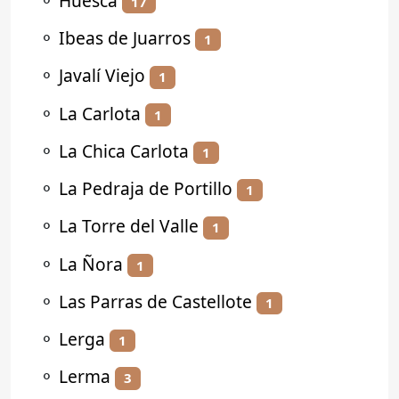
⚬
Huesca
17
⚬
Ibeas de Juarros
1
⚬
Javalí Viejo
1
⚬
La Carlota
1
⚬
La Chica Carlota
1
⚬
La Pedraja de Portillo
1
⚬
La Torre del Valle
1
⚬
La Ñora
1
⚬
Las Parras de Castellote
1
⚬
Lerga
1
⚬
Lerma
3