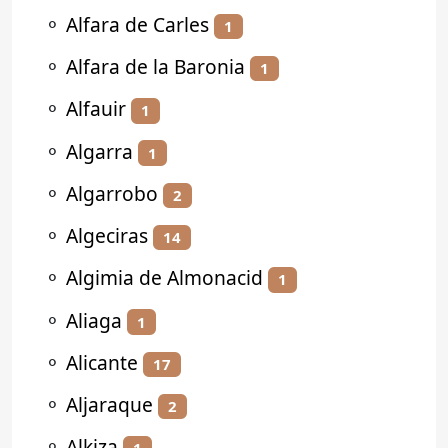
⚬
Alfara de Carles
1
⚬
Alfara de la Baronia
1
⚬
Alfauir
1
⚬
Algarra
1
⚬
Algarrobo
2
⚬
Algeciras
14
⚬
Algimia de Almonacid
1
⚬
Aliaga
1
⚬
Alicante
17
⚬
Aljaraque
2
⚬
Alkiza