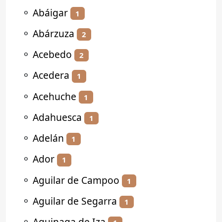
⚬
Abáigar
1
⚬
Abárzuza
2
⚬
Acebedo
2
⚬
Acedera
1
⚬
Acehuche
1
⚬
Adahuesca
1
⚬
Adelán
1
⚬
Ador
1
⚬
Aguilar de Campoo
1
⚬
Aguilar de Segarra
1
⚬
Aguinaga de Iza