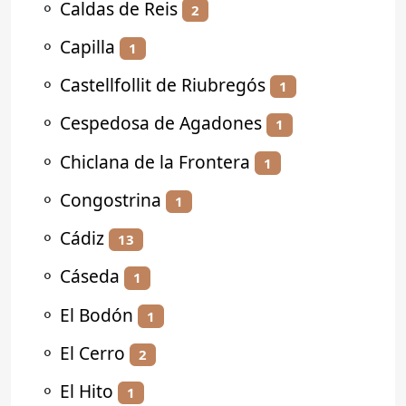
⚬
Caldas de Reis
2
⚬
Capilla
1
⚬
Castellfollit de Riubregós
1
⚬
Cespedosa de Agadones
1
⚬
Chiclana de la Frontera
1
⚬
Congostrina
1
⚬
Cádiz
13
⚬
Cáseda
1
⚬
El Bodón
1
⚬
El Cerro
2
⚬
El Hito
1