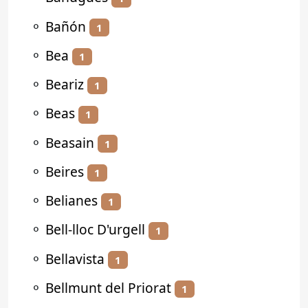
⚬
Bañón
1
⚬
Bea
1
⚬
Beariz
1
⚬
Beas
1
⚬
Beasain
1
⚬
Beires
1
⚬
Belianes
1
⚬
Bell-lloc D'urgell
1
⚬
Bellavista
1
⚬
Bellmunt del Priorat
1