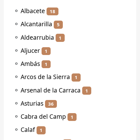
⚬
Albacete
18
⚬
Alcantarilla
5
⚬
Aldearrubia
1
⚬
Aljucer
1
⚬
Ambás
1
⚬
Arcos de la Sierra
1
⚬
Arsenal de la Carraca
1
⚬
Asturias
36
⚬
Cabra del Camp
1
⚬
Calaf
1