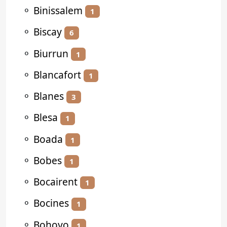
⚬
Binissalem
1
⚬
Biscay
6
⚬
Biurrun
1
⚬
Blancafort
1
⚬
Blanes
3
⚬
Blesa
1
⚬
Boada
1
⚬
Bobes
1
⚬
Bocairent
1
⚬
Bocines
1
⚬
Bohoyo
1