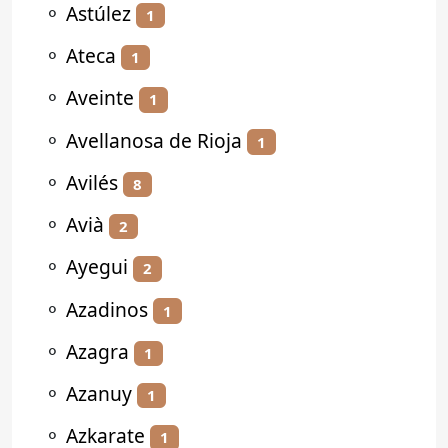
⚬
Astúlez
1
⚬
Ateca
1
⚬
Aveinte
1
⚬
Avellanosa de Rioja
1
⚬
Avilés
8
⚬
Avià
2
⚬
Ayegui
2
⚬
Azadinos
1
⚬
Azagra
1
⚬
Azanuy
1
⚬
Azkarate
1