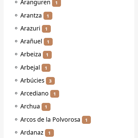
⚬
Aranguren
1
⚬
Arantza
1
⚬
Arazuri
1
⚬
Arañuel
1
⚬
Arbeiza
1
⚬
Arbejal
1
⚬
Arbúcies
3
⚬
Arcediano
1
⚬
Archua
1
⚬
Arcos de la Polvorosa
1
⚬
Ardanaz
1