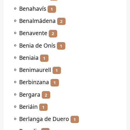
⚬
Benahavís
1
⚬
Benalmádena
2
⚬
Benavente
2
⚬
Benia de Onís
1
⚬
Beniaia
1
⚬
Benimaurell
1
⚬
Berbinzana
1
⚬
Bergara
2
⚬
Beriáin
1
⚬
Berlanga de Duero
1