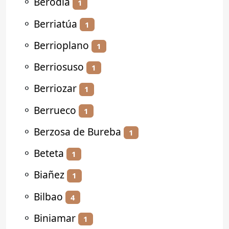
⚬
Berodia
1
⚬
Berriatúa
1
⚬
Berrioplano
1
⚬
Berriosuso
1
⚬
Berriozar
1
⚬
Berrueco
1
⚬
Berzosa de Bureba
1
⚬
Beteta
1
⚬
Biañez
1
⚬
Bilbao
4
⚬
Biniamar
1