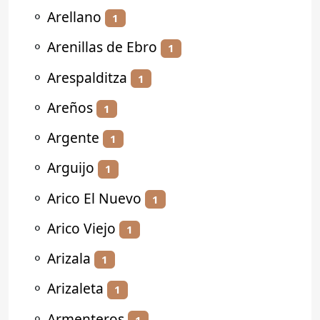
⚬
Arellano
1
⚬
Arenillas de Ebro
1
⚬
Arespalditza
1
⚬
Areños
1
⚬
Argente
1
⚬
Arguijo
1
⚬
Arico El Nuevo
1
⚬
Arico Viejo
1
⚬
Arizala
1
⚬
Arizaleta
1
⚬
Armenteros
1