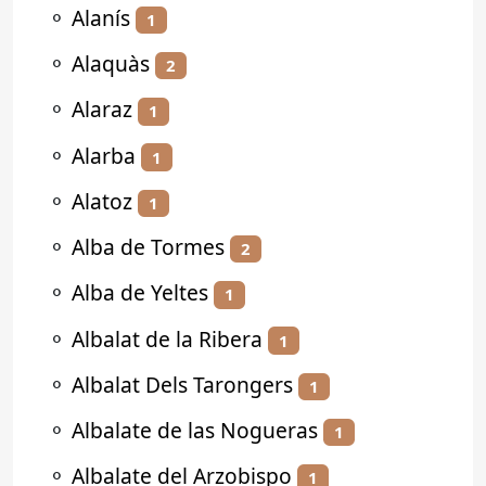
⚬
Alanís
1
⚬
Alaquàs
2
⚬
Alaraz
1
⚬
Alarba
1
⚬
Alatoz
1
⚬
Alba de Tormes
2
⚬
Alba de Yeltes
1
⚬
Albalat de la Ribera
1
⚬
Albalat Dels Tarongers
1
⚬
Albalate de las Nogueras
1
⚬
Albalate del Arzobispo
1