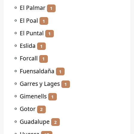
⚬
El Palmar
1
⚬
El Poal
1
⚬
El Puntal
1
⚬
Eslida
1
⚬
Forcall
1
⚬
Fuensaldaña
1
⚬
Garres y Lages
1
⚬
Gimenells
1
⚬
Gotor
2
⚬
Guadalupe
2