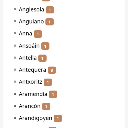
⚬
Anglesola
1
⚬
Anguiano
1
⚬
Anna
1
⚬
Ansoáin
1
⚬
Antella
1
⚬
Antequera
8
⚬
Antxoritz
1
⚬
Aramendía
1
⚬
Arancón
1
⚬
Arandigoyen
1