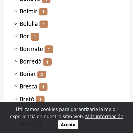
⚬
Bolmir
1
⚬
Bolulla
1
⚬
Bor
1
⚬
Bormate
1
⚬
Borredà
1
⚬
Boñar
2
⚬
Bresca
1
⚬
Bretó
1
Utilizamos cookies para garantizarle la mejor
⚬
Bretún
1
experiencia en nuestro sitio web.
Más información
⚬
Brez
1
Acepto