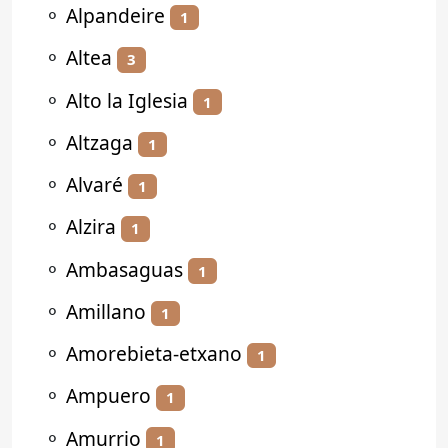
⚬
Alpandeire
1
⚬
Altea
3
⚬
Alto la Iglesia
1
⚬
Altzaga
1
⚬
Alvaré
1
⚬
Alzira
1
⚬
Ambasaguas
1
⚬
Amillano
1
⚬
Amorebieta-etxano
1
⚬
Ampuero
1
⚬
Amurrio
1