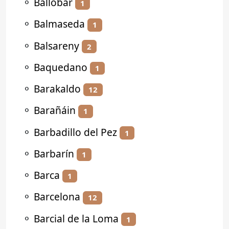
⚬
Ballobar
1
⚬
Balmaseda
1
⚬
Balsareny
2
⚬
Baquedano
1
⚬
Barakaldo
12
⚬
Barañáin
1
⚬
Barbadillo del Pez
1
⚬
Barbarín
1
⚬
Barca
1
⚬
Barcelona
12
⚬
Barcial de la Loma
1