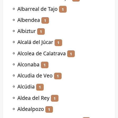
⚬
Albarreal de Tajo
1
⚬
Albendea
1
⚬
Albiztur
1
⚬
Alcalá del Júcar
1
⚬
Alcolea de Calatrava
1
⚬
Alconaba
1
⚬
Alcudia de Veo
1
⚬
Alcúdia
1
⚬
Aldea del Rey
1
⚬
Aldealpozo
1