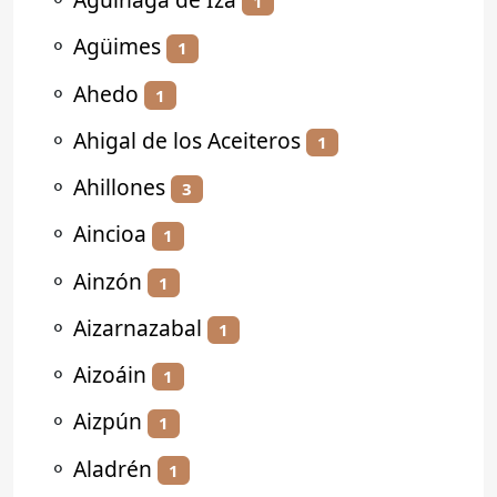
1
⚬
Agüimes
1
⚬
Ahedo
1
⚬
Ahigal de los Aceiteros
1
⚬
Ahillones
3
⚬
Aincioa
1
⚬
Ainzón
1
⚬
Aizarnazabal
1
⚬
Aizoáin
1
⚬
Aizpún
1
⚬
Aladrén
1