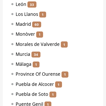
⚬
León
33
⚬
Los Llanos
1
⚬
Madrid
60
⚬
Monòver
1
⚬
Morales de Valverde
1
⚬
Murcia
34
⚬
Málaga
1
⚬
Province Of Ourense
1
⚬
Puebla de Alcocer
1
⚬
Puebla de Soto
1
⚬
Puente Genil
1