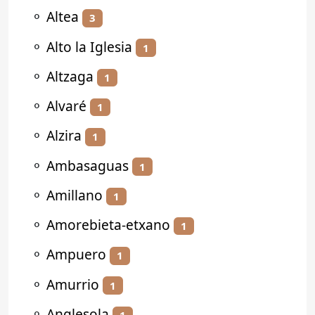
⚬
Altea
3
⚬
Alto la Iglesia
1
⚬
Altzaga
1
⚬
Alvaré
1
⚬
Alzira
1
⚬
Ambasaguas
1
⚬
Amillano
1
⚬
Amorebieta-etxano
1
⚬
Ampuero
1
⚬
Amurrio
1
⚬
Anglesola
1