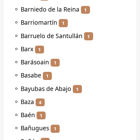
⚬
Barniedo de la Reina
1
⚬
Barriomartín
1
⚬
Barruelo de Santullán
1
⚬
Barx
1
⚬
Barásoain
1
⚬
Basabe
1
⚬
Bayubas de Abajo
1
⚬
Baza
4
⚬
Baén
1
⚬
Bañugues
1