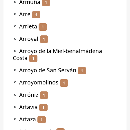
⚬
Armuña
1
⚬
Arre
1
⚬
Arrieta
1
⚬
Arroyal
1
⚬
Arroyo de la Miel-benalmádena
Costa
1
⚬
Arroyo de San Serván
1
⚬
Arroyomolinos
1
⚬
Arróniz
1
⚬
Artavia
1
⚬
Artaza
1