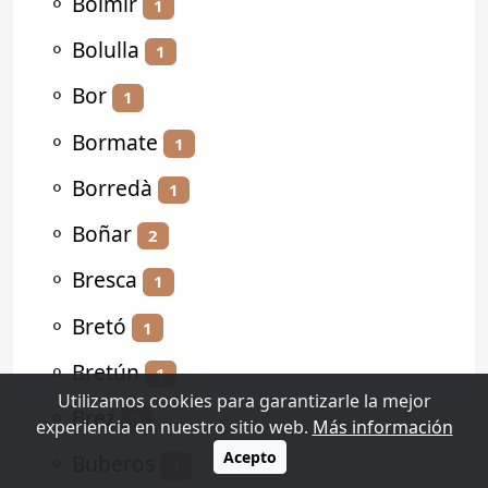
⚬
Bolmir
1
⚬
Bolulla
1
⚬
Bor
1
⚬
Bormate
1
⚬
Borredà
1
⚬
Boñar
2
⚬
Bresca
1
⚬
Bretó
1
⚬
Bretún
1
Utilizamos cookies para garantizarle la mejor
⚬
Brez
1
experiencia en nuestro sitio web.
Más información
Acepto
⚬
Buberos
1