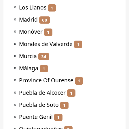
⚬
Los Llanos
1
⚬
Madrid
60
⚬
Monòver
1
⚬
Morales de Valverde
1
⚬
Murcia
34
⚬
Málaga
1
⚬
Province Of Ourense
1
⚬
Puebla de Alcocer
1
⚬
Puebla de Soto
1
⚬
Puente Genil
1
⚬
Quintanadueñas