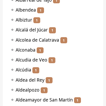
1
⚬
Albendea
1
⚬
Albiztur
1
⚬
Alcalá del Júcar
1
⚬
Alcolea de Calatrava
1
⚬
Alconaba
1
⚬
Alcudia de Veo
1
⚬
Alcúdia
1
⚬
Aldea del Rey
1
⚬
Aldealpozo
1
⚬
Aldeamayor de San Martín
1