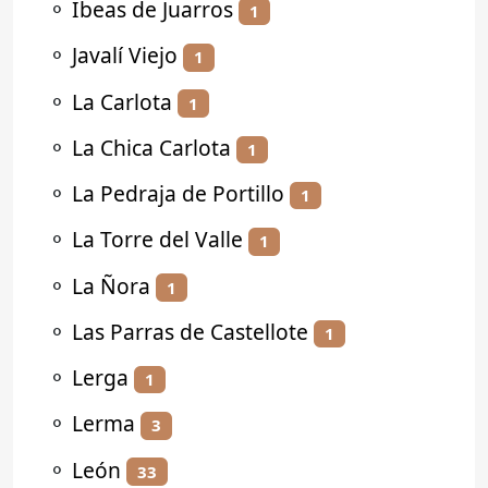
⚬
Ibeas de Juarros
1
⚬
Javalí Viejo
1
⚬
La Carlota
1
⚬
La Chica Carlota
1
⚬
La Pedraja de Portillo
1
⚬
La Torre del Valle
1
⚬
La Ñora
1
⚬
Las Parras de Castellote
1
⚬
Lerga
1
⚬
Lerma
3
⚬
León
33