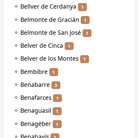
⚬
Bellver de Cerdanya
1
⚬
Belmonte de Gracián
1
⚬
Belmonte de San José
1
⚬
Belver de Cinca
1
⚬
Belver de los Montes
1
⚬
Bembibre
1
⚬
Benabarre
3
⚬
Benafarces
1
⚬
Benaguasil
1
⚬
Benagéber
1
⚬
Benahavís
1