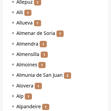
⚬
Allepuz
1
⚬
Alli
1
⚬
Allueva
1
⚬
Almenar de Soria
1
⚬
Almendra
1
⚬
Almensilla
1
⚬
Almoines
1
⚬
Almunia de San Juan
2
⚬
Alovera
1
⚬
Alp
1
⚬
Alpandeire
1