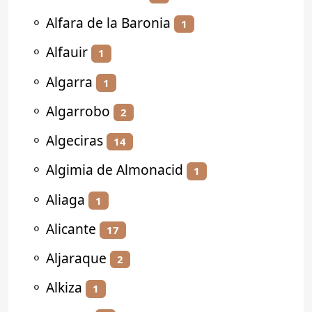
⚬
Alfara de la Baronia
1
⚬
Alfauir
1
⚬
Algarra
1
⚬
Algarrobo
2
⚬
Algeciras
14
⚬
Algimia de Almonacid
1
⚬
Aliaga
1
⚬
Alicante
17
⚬
Aljaraque
2
⚬
Alkiza
1