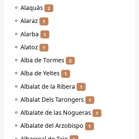
⚬
Alaquàs
2
⚬
Alaraz
1
⚬
Alarba
1
⚬
Alatoz
1
⚬
Alba de Tormes
2
⚬
Alba de Yeltes
1
⚬
Albalat de la Ribera
1
⚬
Albalat Dels Tarongers
1
⚬
Albalate de las Nogueras
1
⚬
Albalate del Arzobispo
1
⚬
Albarreal de Tajo