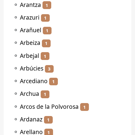
⚬
Arantza
1
⚬
Arazuri
1
⚬
Arañuel
1
⚬
Arbeiza
1
⚬
Arbejal
1
⚬
Arbúcies
3
⚬
Arcediano
1
⚬
Archua
1
⚬
Arcos de la Polvorosa
1
⚬
Ardanaz
1
⚬
Arellano
1