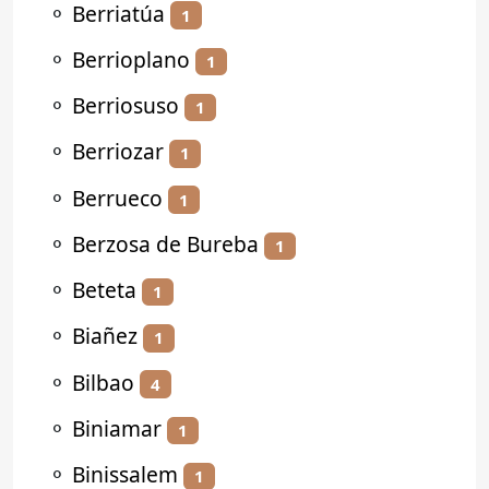
⚬
Berriatúa
1
⚬
Berrioplano
1
⚬
Berriosuso
1
⚬
Berriozar
1
⚬
Berrueco
1
⚬
Berzosa de Bureba
1
⚬
Beteta
1
⚬
Biañez
1
⚬
Bilbao
4
⚬
Biniamar
1
⚬
Binissalem
1