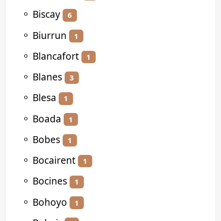
⚬
Biscay
6
⚬
Biurrun
1
⚬
Blancafort
1
⚬
Blanes
3
⚬
Blesa
1
⚬
Boada
1
⚬
Bobes
1
⚬
Bocairent
1
⚬
Bocines
1
⚬
Bohoyo
1