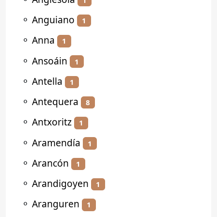
⚬
Anguiano
1
⚬
Anna
1
⚬
Ansoáin
1
⚬
Antella
1
⚬
Antequera
8
⚬
Antxoritz
1
⚬
Aramendía
1
⚬
Arancón
1
⚬
Arandigoyen
1
⚬
Aranguren
1