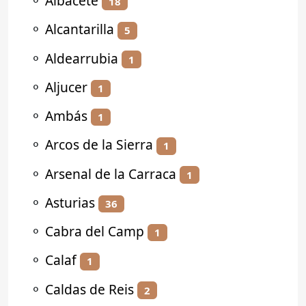
⚬
Albacete
18
⚬
Alcantarilla
5
⚬
Aldearrubia
1
⚬
Aljucer
1
⚬
Ambás
1
⚬
Arcos de la Sierra
1
⚬
Arsenal de la Carraca
1
⚬
Asturias
36
⚬
Cabra del Camp
1
⚬
Calaf
1
⚬
Caldas de Reis
2