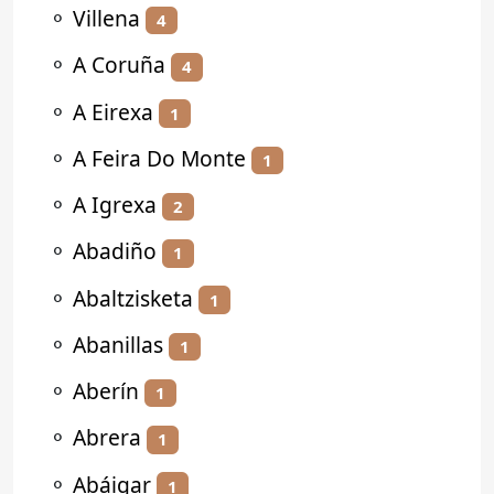
⚬
Villena
4
⚬
A Coruña
4
⚬
A Eirexa
1
⚬
A Feira Do Monte
1
⚬
A Igrexa
2
⚬
Abadiño
1
⚬
Abaltzisketa
1
⚬
Abanillas
1
⚬
Aberín
1
⚬
Abrera
1
⚬
Abáigar
1