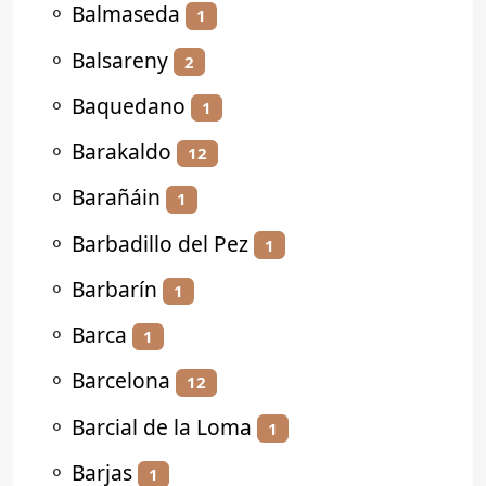
⚬
Balmaseda
1
⚬
Balsareny
2
⚬
Baquedano
1
⚬
Barakaldo
12
⚬
Barañáin
1
⚬
Barbadillo del Pez
1
⚬
Barbarín
1
⚬
Barca
1
⚬
Barcelona
12
⚬
Barcial de la Loma
1
⚬
Barjas
1