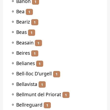
⚬
Bañón
1
⚬
Bea
1
⚬
Beariz
1
⚬
Beas
1
⚬
Beasain
1
⚬
Beires
1
⚬
Belianes
1
⚬
Bell-lloc D'urgell
1
⚬
Bellavista
1
⚬
Bellmunt del Priorat
1
⚬
Bellreguard
1