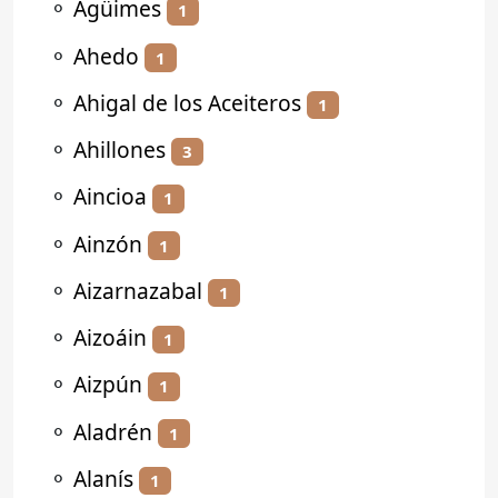
⚬
Agüimes
1
⚬
Ahedo
1
⚬
Ahigal de los Aceiteros
1
⚬
Ahillones
3
⚬
Aincioa
1
⚬
Ainzón
1
⚬
Aizarnazabal
1
⚬
Aizoáin
1
⚬
Aizpún
1
⚬
Aladrén
1
⚬
Alanís
1