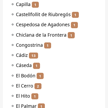
⚬
Capilla
1
⚬
Castellfollit de Riubregós
1
⚬
Cespedosa de Agadones
1
⚬
Chiclana de la Frontera
1
⚬
Congostrina
1
⚬
Cádiz
13
⚬
Cáseda
1
⚬
El Bodón
1
⚬
El Cerro
2
⚬
El Hito
1
⚬
El Palmar
1