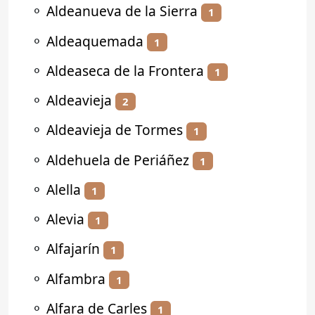
⚬
Aldeanueva de la Sierra
1
⚬
Aldeaquemada
1
⚬
Aldeaseca de la Frontera
1
⚬
Aldeavieja
2
⚬
Aldeavieja de Tormes
1
⚬
Aldehuela de Periáñez
1
⚬
Alella
1
⚬
Alevia
1
⚬
Alfajarín
1
⚬
Alfambra
1
⚬
Alfara de Carles
1