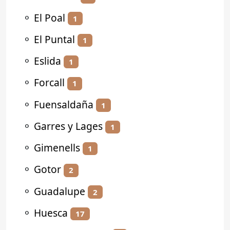
⚬
El Poal
1
⚬
El Puntal
1
⚬
Eslida
1
⚬
Forcall
1
⚬
Fuensaldaña
1
⚬
Garres y Lages
1
⚬
Gimenells
1
⚬
Gotor
2
⚬
Guadalupe
2
⚬
Huesca
17