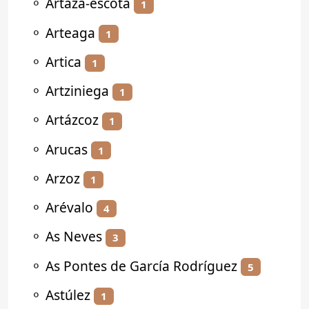
⚬
Artaza-escota
1
⚬
Arteaga
1
⚬
Artica
1
⚬
Artziniega
1
⚬
Artázcoz
1
⚬
Arucas
1
⚬
Arzoz
1
⚬
Arévalo
4
⚬
As Neves
3
⚬
As Pontes de García Rodríguez
5
⚬
Astúlez
1