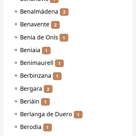
⚬
Benalmádena
2
⚬
Benavente
2
⚬
Benia de Onís
1
⚬
Beniaia
1
⚬
Benimaurell
1
⚬
Berbinzana
1
⚬
Bergara
2
⚬
Beriáin
1
⚬
Berlanga de Duero
1
⚬
Berodia
1