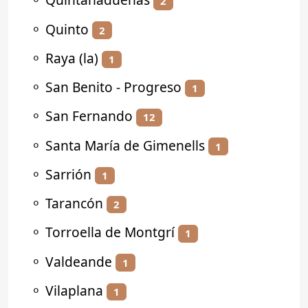
2
⚬
Quinto
2
⚬
Raya (la)
1
⚬
San Benito - Progreso
1
⚬
San Fernando
12
⚬
Santa María de Gimenells
1
⚬
Sarrión
1
⚬
Tarancón
2
⚬
Torroella de Montgrí
1
⚬
Valdeande
1
⚬
Vilaplana
1