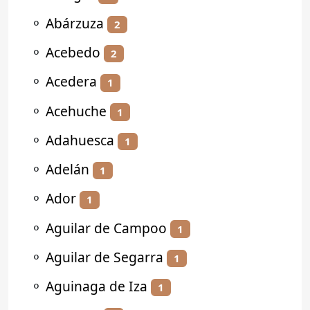
⚬
Abárzuza
2
⚬
Acebedo
2
⚬
Acedera
1
⚬
Acehuche
1
⚬
Adahuesca
1
⚬
Adelán
1
⚬
Ador
1
⚬
Aguilar de Campoo
1
⚬
Aguilar de Segarra
1
⚬
Aguinaga de Iza
1