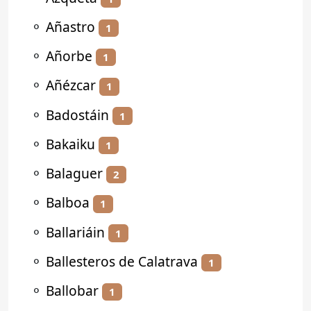
⚬
Añastro
1
⚬
Añorbe
1
⚬
Añézcar
1
⚬
Badostáin
1
⚬
Bakaiku
1
⚬
Balaguer
2
⚬
Balboa
1
⚬
Ballariáin
1
⚬
Ballesteros de Calatrava
1
⚬
Ballobar
1