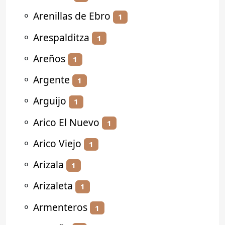
⚬
Arenillas de Ebro
1
⚬
Arespalditza
1
⚬
Areños
1
⚬
Argente
1
⚬
Arguijo
1
⚬
Arico El Nuevo
1
⚬
Arico Viejo
1
⚬
Arizala
1
⚬
Arizaleta
1
⚬
Armenteros
1