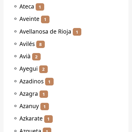
⚬
Ateca
1
⚬
Aveinte
1
⚬
Avellanosa de Rioja
1
⚬
Avilés
8
⚬
Avià
2
⚬
Ayegui
2
⚬
Azadinos
1
⚬
Azagra
1
⚬
Azanuy
1
⚬
Azkarate
1
⚬
Azqueta
1