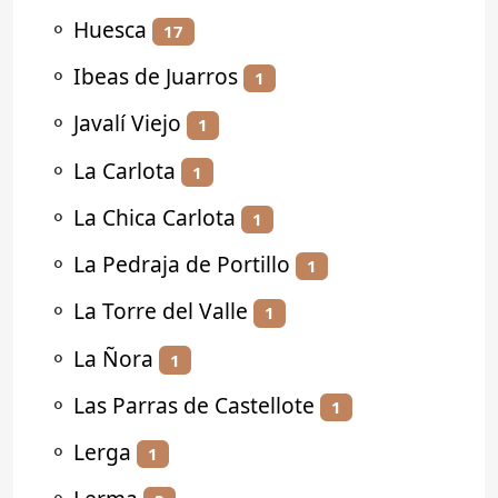
⚬
Huesca
17
⚬
Ibeas de Juarros
1
⚬
Javalí Viejo
1
⚬
La Carlota
1
⚬
La Chica Carlota
1
⚬
La Pedraja de Portillo
1
⚬
La Torre del Valle
1
⚬
La Ñora
1
⚬
Las Parras de Castellote
1
⚬
Lerga
1