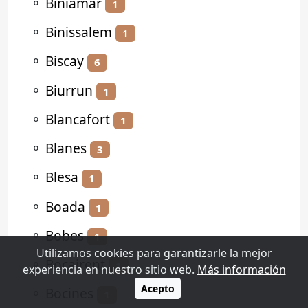
⚬
Biniamar
1
⚬
Binissalem
1
⚬
Biscay
6
⚬
Biurrun
1
⚬
Blancafort
1
⚬
Blanes
3
⚬
Blesa
1
⚬
Boada
1
⚬
Bobes
1
Utilizamos cookies para garantizarle la mejor
⚬
Bocairent
1
experiencia en nuestro sitio web.
Más información
Acepto
⚬
Bocines
1