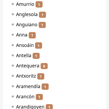
⚬
Amurrio
1
⚬
Anglesola
1
⚬
Anguiano
1
⚬
Anna
1
⚬
Ansoáin
1
⚬
Antella
1
⚬
Antequera
8
⚬
Antxoritz
1
⚬
Aramendía
1
⚬
Arancón
1
⚬
Arandigoyen
1