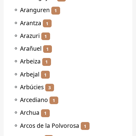
⚬
Aranguren
1
⚬
Arantza
1
⚬
Arazuri
1
⚬
Arañuel
1
⚬
Arbeiza
1
⚬
Arbejal
1
⚬
Arbúcies
3
⚬
Arcediano
1
⚬
Archua
1
⚬
Arcos de la Polvorosa
1