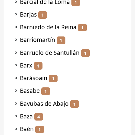
⚬
Barcial de la Loma
1
⚬
Barjas
1
⚬
Barniedo de la Reina
1
⚬
Barriomartín
1
⚬
Barruelo de Santullán
1
⚬
Barx
1
⚬
Barásoain
1
⚬
Basabe
1
⚬
Bayubas de Abajo
1
⚬
Baza
4
⚬
Baén
1