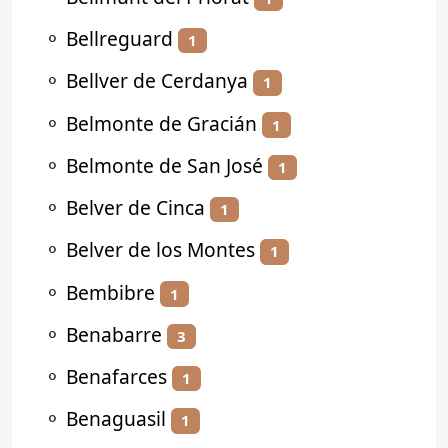
⚬
Bellreguard
1
⚬
Bellver de Cerdanya
1
⚬
Belmonte de Gracián
1
⚬
Belmonte de San José
1
⚬
Belver de Cinca
1
⚬
Belver de los Montes
1
⚬
Bembibre
1
⚬
Benabarre
3
⚬
Benafarces
1
⚬
Benaguasil
1