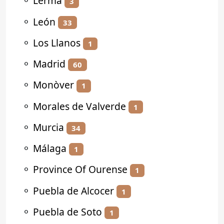
⚬
Lerma
3
⚬
León
33
⚬
Los Llanos
1
⚬
Madrid
60
⚬
Monòver
1
⚬
Morales de Valverde
1
⚬
Murcia
34
⚬
Málaga
1
⚬
Province Of Ourense
1
⚬
Puebla de Alcocer
1
⚬
Puebla de Soto
1