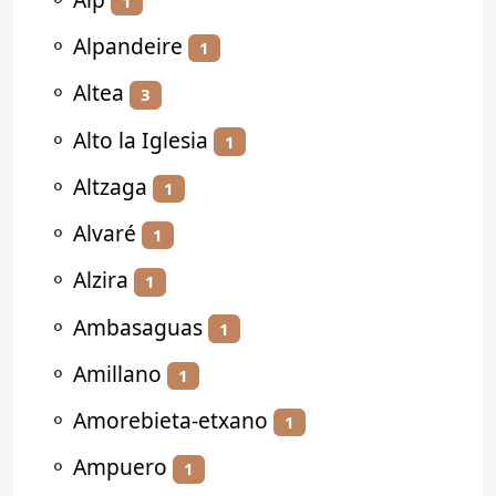
1
⚬
Alpandeire
1
⚬
Altea
3
⚬
Alto la Iglesia
1
⚬
Altzaga
1
⚬
Alvaré
1
⚬
Alzira
1
⚬
Ambasaguas
1
⚬
Amillano
1
⚬
Amorebieta-etxano
1
⚬
Ampuero
1