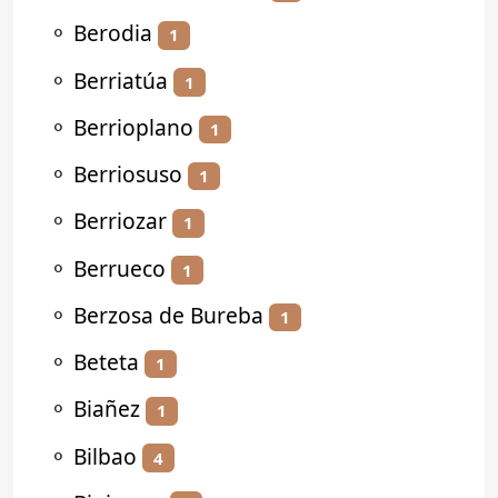
⚬
Berodia
1
⚬
Berriatúa
1
⚬
Berrioplano
1
⚬
Berriosuso
1
⚬
Berriozar
1
⚬
Berrueco
1
⚬
Berzosa de Bureba
1
⚬
Beteta
1
⚬
Biañez
1
⚬
Bilbao
4