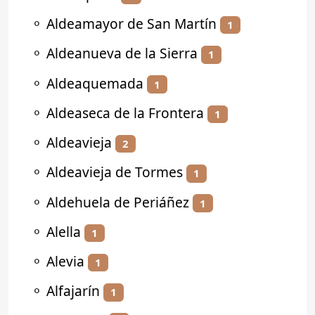
⚬
Aldeamayor de San Martín
1
⚬
Aldeanueva de la Sierra
1
⚬
Aldeaquemada
1
⚬
Aldeaseca de la Frontera
1
⚬
Aldeavieja
2
⚬
Aldeavieja de Tormes
1
⚬
Aldehuela de Periáñez
1
⚬
Alella
1
⚬
Alevia
1
⚬
Alfajarín
1