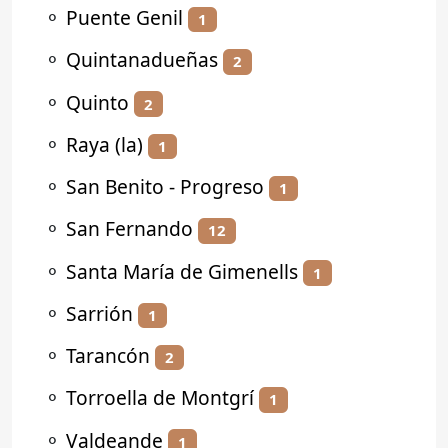
⚬
Puente Genil
1
⚬
Quintanadueñas
2
⚬
Quinto
2
⚬
Raya (la)
1
⚬
San Benito - Progreso
1
⚬
San Fernando
12
⚬
Santa María de Gimenells
1
⚬
Sarrión
1
⚬
Tarancón
2
⚬
Torroella de Montgrí
1
⚬
Valdeande
1