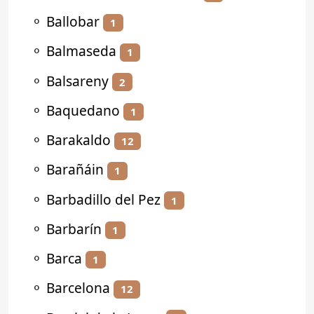
⚬
Ballobar
1
⚬
Balmaseda
1
⚬
Balsareny
2
⚬
Baquedano
1
⚬
Barakaldo
12
⚬
Barañáin
1
⚬
Barbadillo del Pez
1
⚬
Barbarín
1
⚬
Barca
1
⚬
Barcelona
12