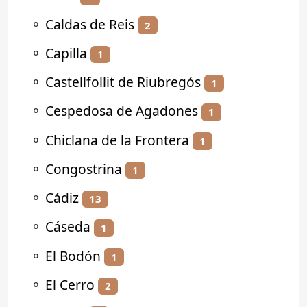
⚬
Caldas de Reis
2
⚬
Capilla
1
⚬
Castellfollit de Riubregós
1
⚬
Cespedosa de Agadones
1
⚬
Chiclana de la Frontera
1
⚬
Congostrina
1
⚬
Cádiz
13
⚬
Cáseda
1
⚬
El Bodón
1
⚬
El Cerro
2