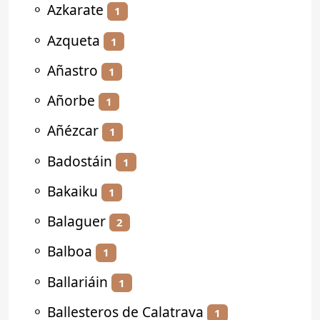
⚬
Azkarate
1
⚬
Azqueta
1
⚬
Añastro
1
⚬
Añorbe
1
⚬
Añézcar
1
⚬
Badostáin
1
⚬
Bakaiku
1
⚬
Balaguer
2
⚬
Balboa
1
⚬
Ballariáin
1
⚬
Ballesteros de Calatrava
1