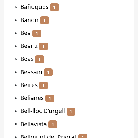
⚬
Bañugues
1
⚬
Bañón
1
⚬
Bea
1
⚬
Beariz
1
⚬
Beas
1
⚬
Beasain
1
⚬
Beires
1
⚬
Belianes
1
⚬
Bell-lloc D'urgell
1
⚬
Bellavista
1
⚬
Bellmunt del Priorat
1