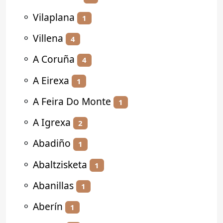
⚬
Vilaplana
1
⚬
Villena
4
⚬
A Coruña
4
⚬
A Eirexa
1
⚬
A Feira Do Monte
1
⚬
A Igrexa
2
⚬
Abadiño
1
⚬
Abaltzisketa
1
⚬
Abanillas
1
⚬
Aberín
1