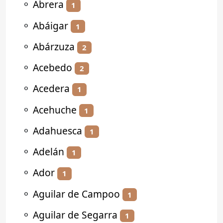
⚬
Abrera
1
⚬
Abáigar
1
⚬
Abárzuza
2
⚬
Acebedo
2
⚬
Acedera
1
⚬
Acehuche
1
⚬
Adahuesca
1
⚬
Adelán
1
⚬
Ador
1
⚬
Aguilar de Campoo
1
⚬
Aguilar de Segarra
1