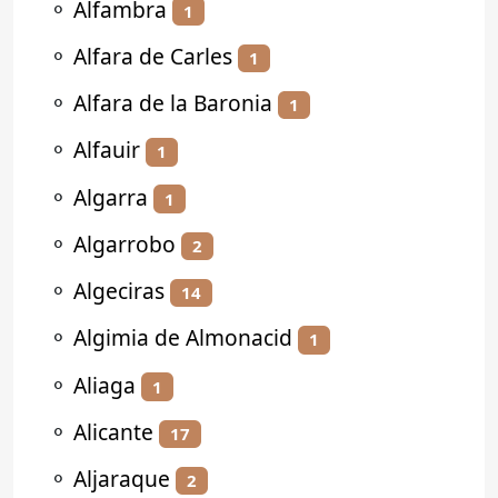
⚬
Alfambra
1
⚬
Alfara de Carles
1
⚬
Alfara de la Baronia
1
⚬
Alfauir
1
⚬
Algarra
1
⚬
Algarrobo
2
⚬
Algeciras
14
⚬
Algimia de Almonacid
1
⚬
Aliaga
1
⚬
Alicante
17
⚬
Aljaraque
2