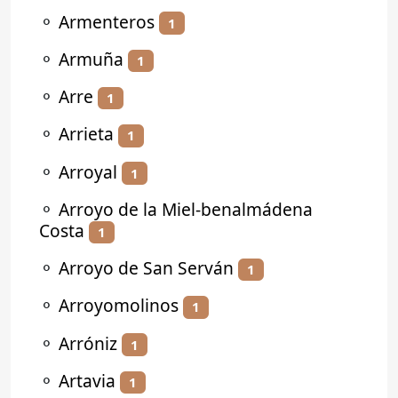
⚬
Armenteros
1
⚬
Armuña
1
⚬
Arre
1
⚬
Arrieta
1
⚬
Arroyal
1
⚬
Arroyo de la Miel-benalmádena
Costa
1
⚬
Arroyo de San Serván
1
⚬
Arroyomolinos
1
⚬
Arróniz
1
⚬
Artavia
1