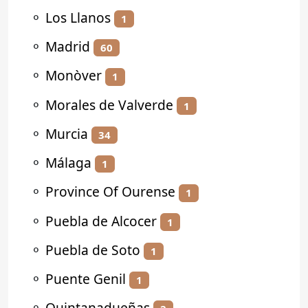
⚬
Los Llanos
1
⚬
Madrid
60
⚬
Monòver
1
⚬
Morales de Valverde
1
⚬
Murcia
34
⚬
Málaga
1
⚬
Province Of Ourense
1
⚬
Puebla de Alcocer
1
⚬
Puebla de Soto
1
⚬
Puente Genil
1
⚬
Quintanadueñas