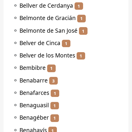
⚬
Bellver de Cerdanya
1
⚬
Belmonte de Gracián
1
⚬
Belmonte de San José
1
⚬
Belver de Cinca
1
⚬
Belver de los Montes
1
⚬
Bembibre
1
⚬
Benabarre
3
⚬
Benafarces
1
⚬
Benaguasil
1
⚬
Benagéber
1
⚬
Benahavís
1