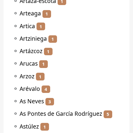
⚬
Artaza-escota
1
⚬
Arteaga
1
⚬
Artica
1
⚬
Artziniega
1
⚬
Artázcoz
1
⚬
Arucas
1
⚬
Arzoz
1
⚬
Arévalo
4
⚬
As Neves
3
⚬
As Pontes de García Rodríguez
5
⚬
Astúlez
1