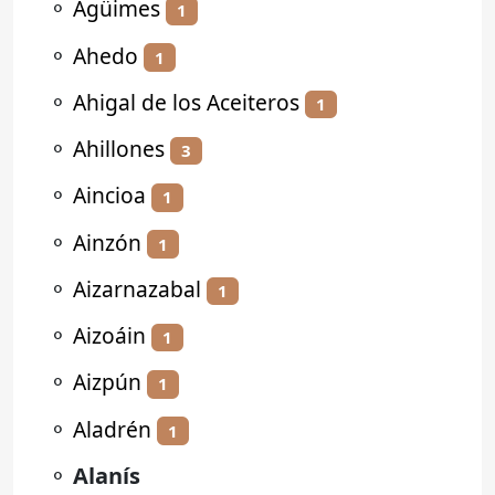
⚬
Agüimes
1
⚬
Ahedo
1
⚬
Ahigal de los Aceiteros
1
⚬
Ahillones
3
⚬
Aincioa
1
⚬
Ainzón
1
⚬
Aizarnazabal
1
⚬
Aizoáin
1
⚬
Aizpún
1
⚬
Aladrén
1
⚬
Alanís