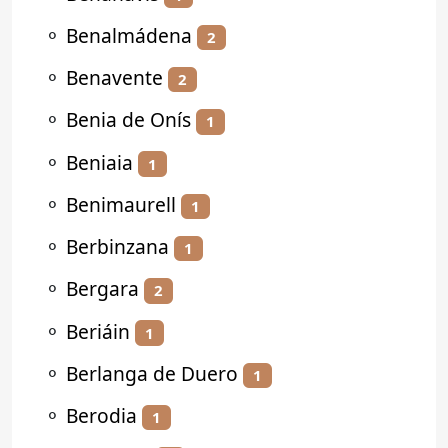
⚬
Benalmádena
2
⚬
Benavente
2
⚬
Benia de Onís
1
⚬
Beniaia
1
⚬
Benimaurell
1
⚬
Berbinzana
1
⚬
Bergara
2
⚬
Beriáin
1
⚬
Berlanga de Duero
1
⚬
Berodia
1