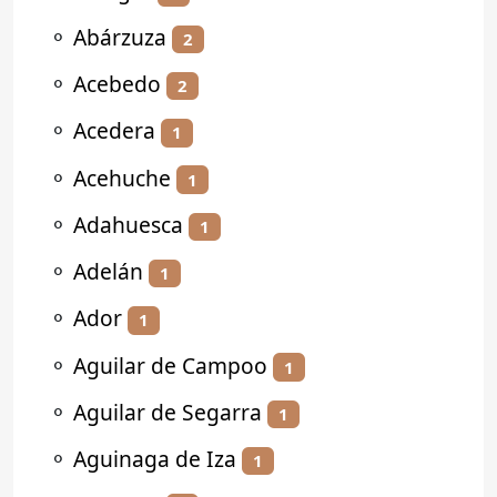
⚬
Abárzuza
2
⚬
Acebedo
2
⚬
Acedera
1
⚬
Acehuche
1
⚬
Adahuesca
1
⚬
Adelán
1
⚬
Ador
1
⚬
Aguilar de Campoo
1
⚬
Aguilar de Segarra
1
⚬
Aguinaga de Iza
1