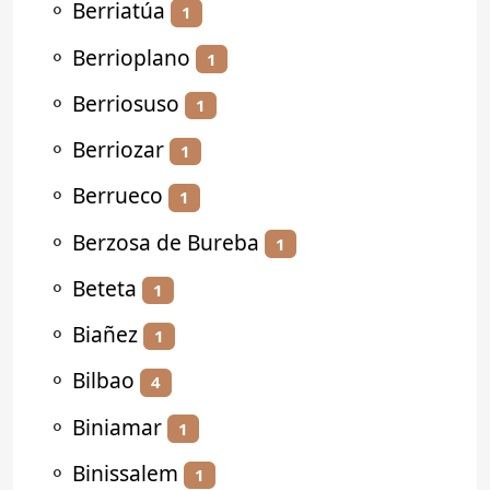
⚬
Berriatúa
1
⚬
Berrioplano
1
⚬
Berriosuso
1
⚬
Berriozar
1
⚬
Berrueco
1
⚬
Berzosa de Bureba
1
⚬
Beteta
1
⚬
Biañez
1
⚬
Bilbao
4
⚬
Biniamar
1
⚬
Binissalem
1