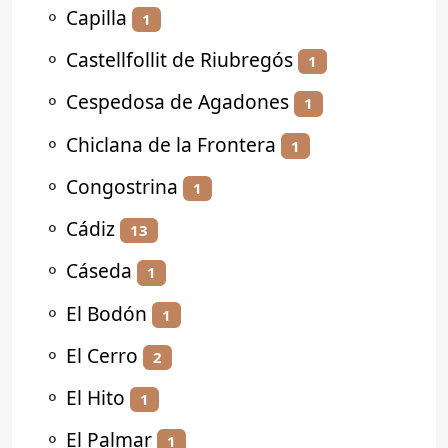
⚬
Capilla
1
⚬
Castellfollit de Riubregós
1
⚬
Cespedosa de Agadones
1
⚬
Chiclana de la Frontera
1
⚬
Congostrina
1
⚬
Cádiz
13
⚬
Cáseda
1
⚬
El Bodón
1
⚬
El Cerro
2
⚬
El Hito
1
⚬
El Palmar
1