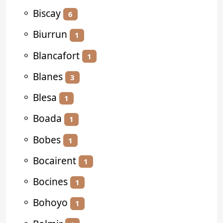
⚬
Biscay
6
⚬
Biurrun
1
⚬
Blancafort
1
⚬
Blanes
3
⚬
Blesa
1
⚬
Boada
1
⚬
Bobes
1
⚬
Bocairent
1
⚬
Bocines
1
⚬
Bohoyo
1