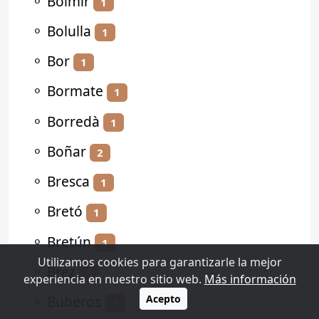
⚬
Bolmir
1
⚬
Bolulla
1
⚬
Bor
1
⚬
Bormate
1
⚬
Borredà
1
⚬
Boñar
2
⚬
Bresca
1
⚬
Bretó
1
⚬
Bretún
1
Utilizamos cookies para garantizarle la mejor
⚬
Brez
1
experiencia en nuestro sitio web.
Más información
⚬
Buberos
Acepto
1