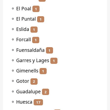
⚬
El Poal
1
⚬
El Puntal
1
⚬
Eslida
1
⚬
Forcall
1
⚬
Fuensaldaña
1
⚬
Garres y Lages
1
⚬
Gimenells
1
⚬
Gotor
2
⚬
Guadalupe
2
⚬
Huesca
17