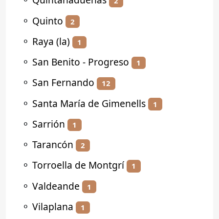
2
⚬
Quinto
2
⚬
Raya (la)
1
⚬
San Benito - Progreso
1
⚬
San Fernando
12
⚬
Santa María de Gimenells
1
⚬
Sarrión
1
⚬
Tarancón
2
⚬
Torroella de Montgrí
1
⚬
Valdeande
1
⚬
Vilaplana
1