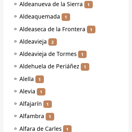
⚬
Aldeanueva de la Sierra
1
⚬
Aldeaquemada
1
⚬
Aldeaseca de la Frontera
1
⚬
Aldeavieja
2
⚬
Aldeavieja de Tormes
1
⚬
Aldehuela de Periáñez
1
⚬
Alella
1
⚬
Alevia
1
⚬
Alfajarín
1
⚬
Alfambra
1
⚬
Alfara de Carles
1