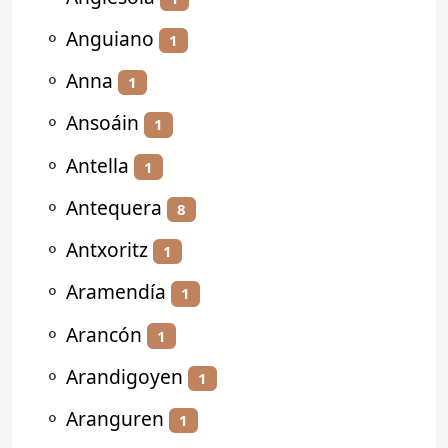
⚬
Anguiano
1
⚬
Anna
1
⚬
Ansoáin
1
⚬
Antella
1
⚬
Antequera
8
⚬
Antxoritz
1
⚬
Aramendía
1
⚬
Arancón
1
⚬
Arandigoyen
1
⚬
Aranguren
1