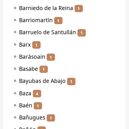
⚬
Barniedo de la Reina
1
⚬
Barriomartín
1
⚬
Barruelo de Santullán
1
⚬
Barx
1
⚬
Barásoain
1
⚬
Basabe
1
⚬
Bayubas de Abajo
1
⚬
Baza
4
⚬
Baén
1
⚬
Bañugues
1