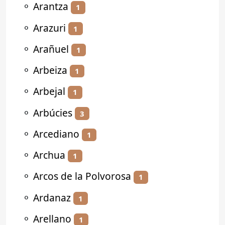
⚬
Arantza
1
⚬
Arazuri
1
⚬
Arañuel
1
⚬
Arbeiza
1
⚬
Arbejal
1
⚬
Arbúcies
3
⚬
Arcediano
1
⚬
Archua
1
⚬
Arcos de la Polvorosa
1
⚬
Ardanaz
1
⚬
Arellano
1