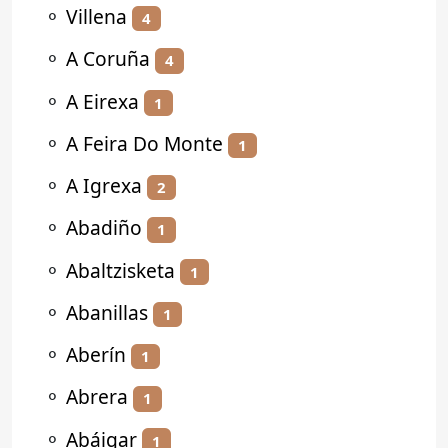
⚬
Villena
4
⚬
A Coruña
4
⚬
A Eirexa
1
⚬
A Feira Do Monte
1
⚬
A Igrexa
2
⚬
Abadiño
1
⚬
Abaltzisketa
1
⚬
Abanillas
1
⚬
Aberín
1
⚬
Abrera
1
⚬
Abáigar
1