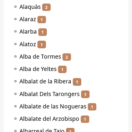
⚬
Alaquàs
2
⚬
Alaraz
1
⚬
Alarba
1
⚬
Alatoz
1
⚬
Alba de Tormes
2
⚬
Alba de Yeltes
1
⚬
Albalat de la Ribera
1
⚬
Albalat Dels Tarongers
1
⚬
Albalate de las Nogueras
1
⚬
Albalate del Arzobispo
1
⚬
Albarreal de Tajo
1