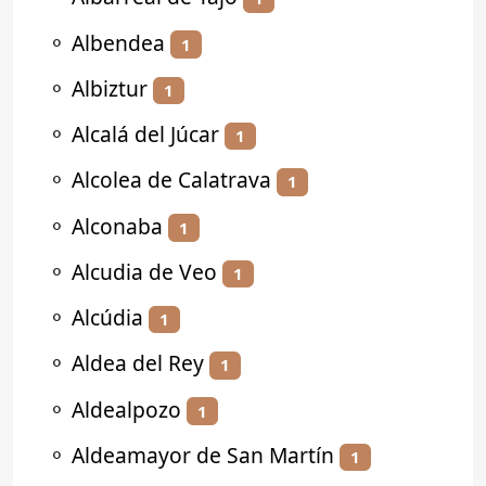
⚬
Albendea
1
⚬
Albiztur
1
⚬
Alcalá del Júcar
1
⚬
Alcolea de Calatrava
1
⚬
Alconaba
1
⚬
Alcudia de Veo
1
⚬
Alcúdia
1
⚬
Aldea del Rey
1
⚬
Aldealpozo
1
⚬
Aldeamayor de San Martín
1