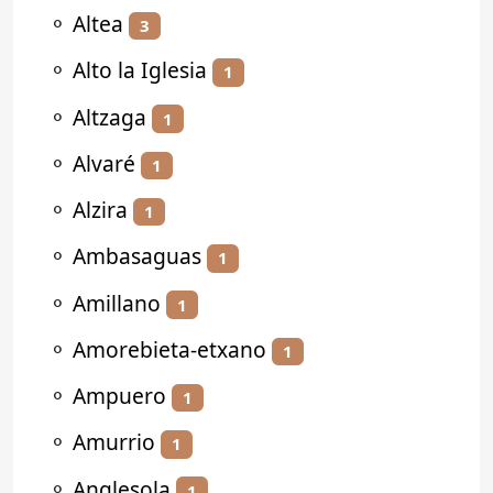
⚬
Altea
3
⚬
Alto la Iglesia
1
⚬
Altzaga
1
⚬
Alvaré
1
⚬
Alzira
1
⚬
Ambasaguas
1
⚬
Amillano
1
⚬
Amorebieta-etxano
1
⚬
Ampuero
1
⚬
Amurrio
1
⚬
Anglesola
1