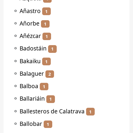
⚬
Añastro
1
⚬
Añorbe
1
⚬
Añézcar
1
⚬
Badostáin
1
⚬
Bakaiku
1
⚬
Balaguer
2
⚬
Balboa
1
⚬
Ballariáin
1
⚬
Ballesteros de Calatrava
1
⚬
Ballobar
1