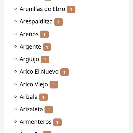
⚬
Arenillas de Ebro
1
⚬
Arespalditza
1
⚬
Areños
1
⚬
Argente
1
⚬
Arguijo
1
⚬
Arico El Nuevo
1
⚬
Arico Viejo
1
⚬
Arizala
1
⚬
Arizaleta
1
⚬
Armenteros
1