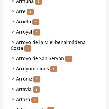
⚬
Armuña
1
⚬
Arre
1
⚬
Arrieta
1
⚬
Arroyal
1
⚬
Arroyo de la Miel-benalmádena
Costa
1
⚬
Arroyo de San Serván
1
⚬
Arroyomolinos
1
⚬
Arróniz
1
⚬
Artavia
1
⚬
Artaza
1