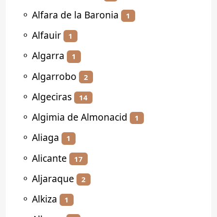
⚬
Alfara de la Baronia
1
⚬
Alfauir
1
⚬
Algarra
1
⚬
Algarrobo
2
⚬
Algeciras
14
⚬
Algimia de Almonacid
1
⚬
Aliaga
1
⚬
Alicante
17
⚬
Aljaraque
2
⚬
Alkiza
1