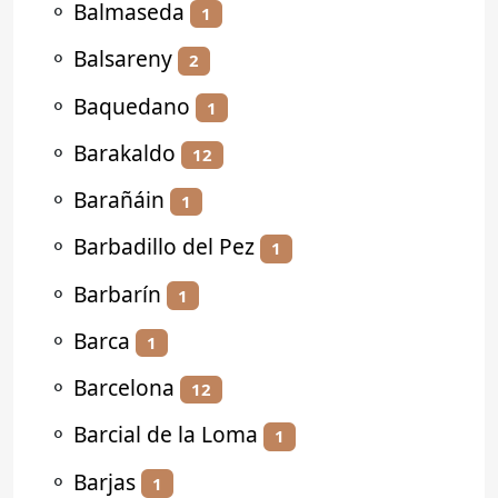
⚬
Balmaseda
1
⚬
Balsareny
2
⚬
Baquedano
1
⚬
Barakaldo
12
⚬
Barañáin
1
⚬
Barbadillo del Pez
1
⚬
Barbarín
1
⚬
Barca
1
⚬
Barcelona
12
⚬
Barcial de la Loma
1
⚬
Barjas
1