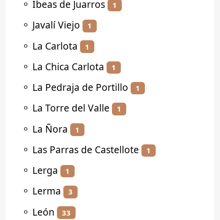
⚬
Ibeas de Juarros
1
⚬
Javalí Viejo
1
⚬
La Carlota
1
⚬
La Chica Carlota
1
⚬
La Pedraja de Portillo
1
⚬
La Torre del Valle
1
⚬
La Ñora
1
⚬
Las Parras de Castellote
1
⚬
Lerga
1
⚬
Lerma
3
⚬
León
33