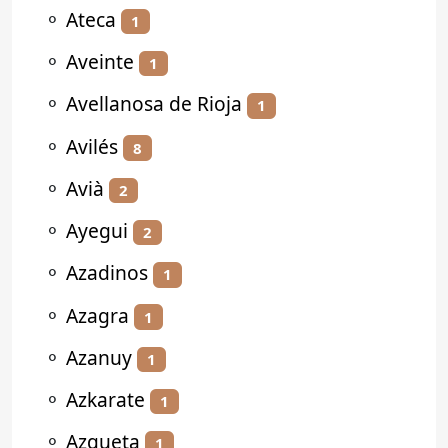
⚬
Ateca
1
⚬
Aveinte
1
⚬
Avellanosa de Rioja
1
⚬
Avilés
8
⚬
Avià
2
⚬
Ayegui
2
⚬
Azadinos
1
⚬
Azagra
1
⚬
Azanuy
1
⚬
Azkarate
1
⚬
Azqueta
1