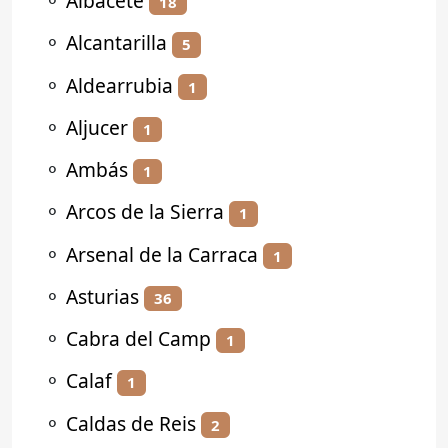
⚬
Albacete
18
⚬
Alcantarilla
5
⚬
Aldearrubia
1
⚬
Aljucer
1
⚬
Ambás
1
⚬
Arcos de la Sierra
1
⚬
Arsenal de la Carraca
1
⚬
Asturias
36
⚬
Cabra del Camp
1
⚬
Calaf
1
⚬
Caldas de Reis
2