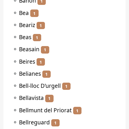
⚬
Bañón
1
⚬
Bea
1
⚬
Beariz
1
⚬
Beas
1
⚬
Beasain
1
⚬
Beires
1
⚬
Belianes
1
⚬
Bell-lloc D'urgell
1
⚬
Bellavista
1
⚬
Bellmunt del Priorat
1
⚬
Bellreguard
1