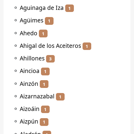
⚬
Aguinaga de Iza
1
⚬
Agüimes
1
⚬
Ahedo
1
⚬
Ahigal de los Aceiteros
1
⚬
Ahillones
3
⚬
Aincioa
1
⚬
Ainzón
1
⚬
Aizarnazabal
1
⚬
Aizoáin
1
⚬
Aizpún
1