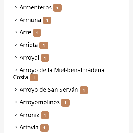
⚬
Armenteros
1
⚬
Armuña
1
⚬
Arre
1
⚬
Arrieta
1
⚬
Arroyal
1
⚬
Arroyo de la Miel-benalmádena
Costa
1
⚬
Arroyo de San Serván
1
⚬
Arroyomolinos
1
⚬
Arróniz
1
⚬
Artavia
1