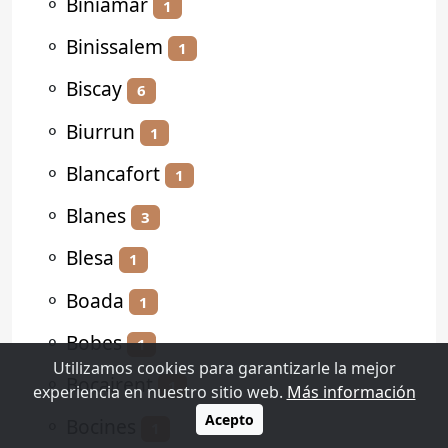
⚬
Biniamar
1
⚬
Binissalem
1
⚬
Biscay
6
⚬
Biurrun
1
⚬
Blancafort
1
⚬
Blanes
3
⚬
Blesa
1
⚬
Boada
1
⚬
Bobes
1
Utilizamos cookies para garantizarle la mejor
⚬
Bocairent
1
experiencia en nuestro sitio web.
Más información
Acepto
⚬
Bocines
1