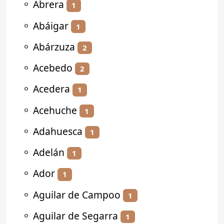
⚬
Abrera
1
⚬
Abáigar
1
⚬
Abárzuza
2
⚬
Acebedo
2
⚬
Acedera
1
⚬
Acehuche
1
⚬
Adahuesca
1
⚬
Adelán
1
⚬
Ador
1
⚬
Aguilar de Campoo
1
⚬
Aguilar de Segarra
1