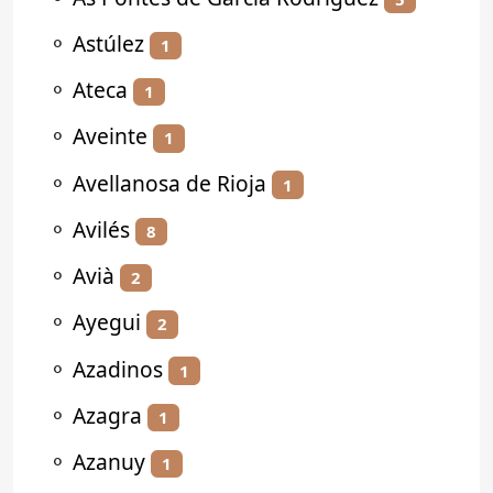
⚬
Astúlez
1
⚬
Ateca
1
⚬
Aveinte
1
⚬
Avellanosa de Rioja
1
⚬
Avilés
8
⚬
Avià
2
⚬
Ayegui
2
⚬
Azadinos
1
⚬
Azagra
1
⚬
Azanuy
1