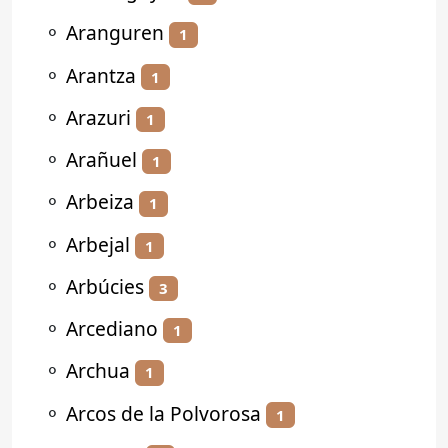
⚬
Aranguren
1
⚬
Arantza
1
⚬
Arazuri
1
⚬
Arañuel
1
⚬
Arbeiza
1
⚬
Arbejal
1
⚬
Arbúcies
3
⚬
Arcediano
1
⚬
Archua
1
⚬
Arcos de la Polvorosa
1