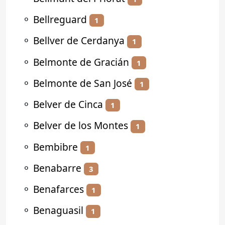
⚬
Bellreguard
1
⚬
Bellver de Cerdanya
1
⚬
Belmonte de Gracián
1
⚬
Belmonte de San José
1
⚬
Belver de Cinca
1
⚬
Belver de los Montes
1
⚬
Bembibre
1
⚬
Benabarre
3
⚬
Benafarces
1
⚬
Benaguasil
1