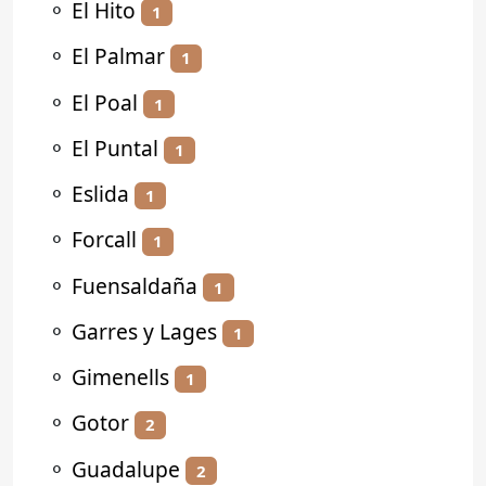
⚬
El Hito
1
⚬
El Palmar
1
⚬
El Poal
1
⚬
El Puntal
1
⚬
Eslida
1
⚬
Forcall
1
⚬
Fuensaldaña
1
⚬
Garres y Lages
1
⚬
Gimenells
1
⚬
Gotor
2
⚬
Guadalupe
2