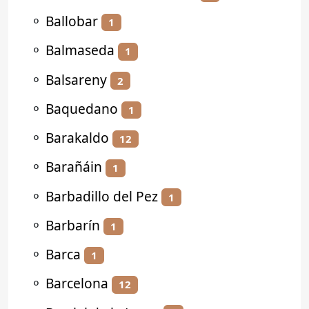
⚬
Ballobar
1
⚬
Balmaseda
1
⚬
Balsareny
2
⚬
Baquedano
1
⚬
Barakaldo
12
⚬
Barañáin
1
⚬
Barbadillo del Pez
1
⚬
Barbarín
1
⚬
Barca
1
⚬
Barcelona
12