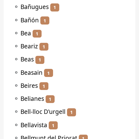
⚬
Bañugues
1
⚬
Bañón
1
⚬
Bea
1
⚬
Beariz
1
⚬
Beas
1
⚬
Beasain
1
⚬
Beires
1
⚬
Belianes
1
⚬
Bell-lloc D'urgell
1
⚬
Bellavista
1
⚬
Bellmunt del Priorat
1