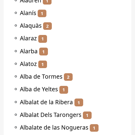
⚬
Aladrén
1
⚬
Alanís
1
⚬
Alaquàs
2
⚬
Alaraz
1
⚬
Alarba
1
⚬
Alatoz
1
⚬
Alba de Tormes
2
⚬
Alba de Yeltes
1
⚬
Albalat de la Ribera
1
⚬
Albalat Dels Tarongers
1
⚬
Albalate de las Nogueras
1