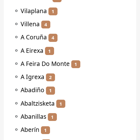
⚬
Vilaplana
1
⚬
Villena
4
⚬
A Coruña
4
⚬
A Eirexa
1
⚬
A Feira Do Monte
1
⚬
A Igrexa
2
⚬
Abadiño
1
⚬
Abaltzisketa
1
⚬
Abanillas
1
⚬
Aberín
1