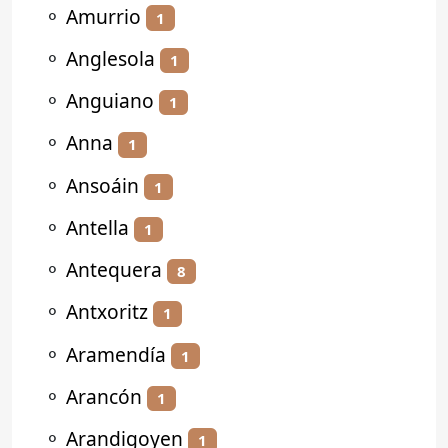
⚬
Amurrio
1
⚬
Anglesola
1
⚬
Anguiano
1
⚬
Anna
1
⚬
Ansoáin
1
⚬
Antella
1
⚬
Antequera
8
⚬
Antxoritz
1
⚬
Aramendía
1
⚬
Arancón
1
⚬
Arandigoyen
1