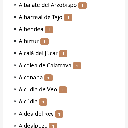
⚬
Albalate del Arzobispo
1
⚬
Albarreal de Tajo
1
⚬
Albendea
1
⚬
Albiztur
1
⚬
Alcalá del Júcar
1
⚬
Alcolea de Calatrava
1
⚬
Alconaba
1
⚬
Alcudia de Veo
1
⚬
Alcúdia
1
⚬
Aldea del Rey
1
⚬
Aldealpozo
1