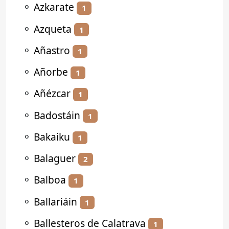
⚬
Azkarate
1
⚬
Azqueta
1
⚬
Añastro
1
⚬
Añorbe
1
⚬
Añézcar
1
⚬
Badostáin
1
⚬
Bakaiku
1
⚬
Balaguer
2
⚬
Balboa
1
⚬
Ballariáin
1
⚬
Ballesteros de Calatrava
1