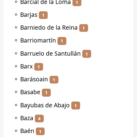
⚬
Barcial de la Loma
1
⚬
Barjas
1
⚬
Barniedo de la Reina
1
⚬
Barriomartín
1
⚬
Barruelo de Santullán
1
⚬
Barx
1
⚬
Barásoain
1
⚬
Basabe
1
⚬
Bayubas de Abajo
1
⚬
Baza
4
⚬
Baén
1