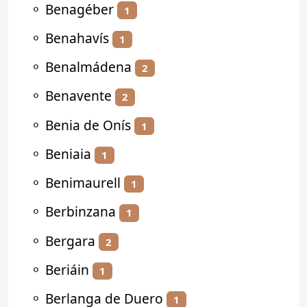
⚬
Benagéber
1
⚬
Benahavís
1
⚬
Benalmádena
2
⚬
Benavente
2
⚬
Benia de Onís
1
⚬
Beniaia
1
⚬
Benimaurell
1
⚬
Berbinzana
1
⚬
Bergara
2
⚬
Beriáin
1
⚬
Berlanga de Duero
1