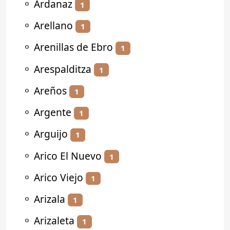
⚬
Ardanaz
1
⚬
Arellano
1
⚬
Arenillas de Ebro
1
⚬
Arespalditza
1
⚬
Areños
1
⚬
Argente
1
⚬
Arguijo
1
⚬
Arico El Nuevo
1
⚬
Arico Viejo
1
⚬
Arizala
1
⚬
Arizaleta
1