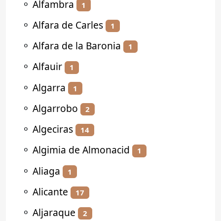
⚬
Alfambra
1
⚬
Alfara de Carles
1
⚬
Alfara de la Baronia
1
⚬
Alfauir
1
⚬
Algarra
1
⚬
Algarrobo
2
⚬
Algeciras
14
⚬
Algimia de Almonacid
1
⚬
Aliaga
1
⚬
Alicante
17
⚬
Aljaraque
2