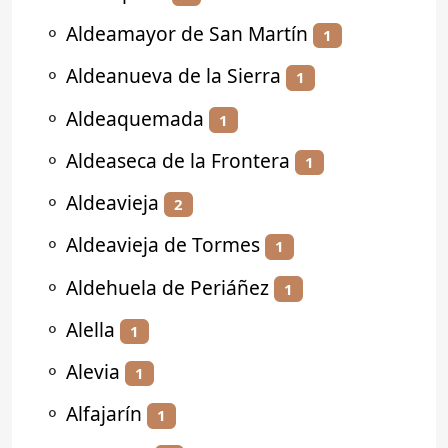
⚬
Aldeamayor de San Martín
1
⚬
Aldeanueva de la Sierra
1
⚬
Aldeaquemada
1
⚬
Aldeaseca de la Frontera
1
⚬
Aldeavieja
2
⚬
Aldeavieja de Tormes
1
⚬
Aldehuela de Periáñez
1
⚬
Alella
1
⚬
Alevia
1
⚬
Alfajarín
1