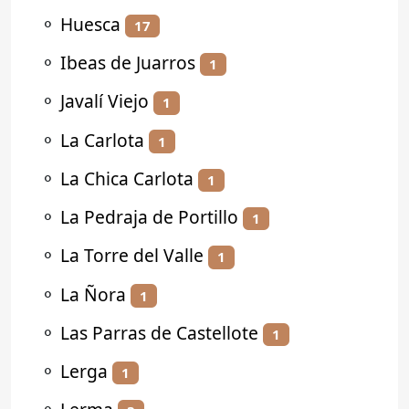
⚬
Huesca
17
⚬
Ibeas de Juarros
1
⚬
Javalí Viejo
1
⚬
La Carlota
1
⚬
La Chica Carlota
1
⚬
La Pedraja de Portillo
1
⚬
La Torre del Valle
1
⚬
La Ñora
1
⚬
Las Parras de Castellote
1
⚬
Lerga
1