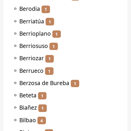
⚬
Berodia
1
⚬
Berriatúa
1
⚬
Berrioplano
1
⚬
Berriosuso
1
⚬
Berriozar
1
⚬
Berrueco
1
⚬
Berzosa de Bureba
1
⚬
Beteta
1
⚬
Biañez
1
⚬
Bilbao
4