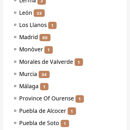
⚬
Lerma
3
⚬
León
33
⚬
Los Llanos
1
⚬
Madrid
60
⚬
Monòver
1
⚬
Morales de Valverde
1
⚬
Murcia
34
⚬
Málaga
1
⚬
Province Of Ourense
1
⚬
Puebla de Alcocer
1
⚬
Puebla de Soto
1