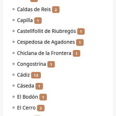
⚬
Caldas de Reis
2
⚬
Capilla
1
⚬
Castellfollit de Riubregós
1
⚬
Cespedosa de Agadones
1
⚬
Chiclana de la Frontera
1
⚬
Congostrina
1
⚬
Cádiz
13
⚬
Cáseda
1
⚬
El Bodón
1
⚬
El Cerro
2