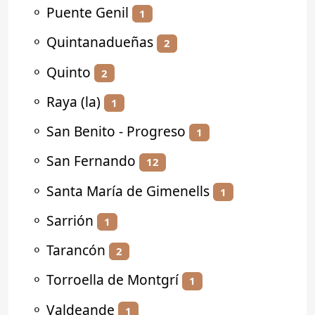
⚬
Puente Genil
1
⚬
Quintanadueñas
2
⚬
Quinto
2
⚬
Raya (la)
1
⚬
San Benito - Progreso
1
⚬
San Fernando
12
⚬
Santa María de Gimenells
1
⚬
Sarrión
1
⚬
Tarancón
2
⚬
Torroella de Montgrí
1
⚬
Valdeande
1