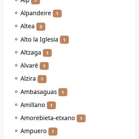
1
⚬
Alpandeire
1
⚬
Altea
3
⚬
Alto la Iglesia
1
⚬
Altzaga
1
⚬
Alvaré
1
⚬
Alzira
1
⚬
Ambasaguas
1
⚬
Amillano
1
⚬
Amorebieta-etxano
1
⚬
Ampuero
1