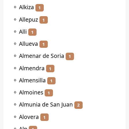
⚬
Alkiza
1
⚬
Allepuz
1
⚬
Alli
1
⚬
Allueva
1
⚬
Almenar de Soria
1
⚬
Almendra
1
⚬
Almensilla
1
⚬
Almoines
1
⚬
Almunia de San Juan
2
⚬
Alovera
1
⚬
Alp