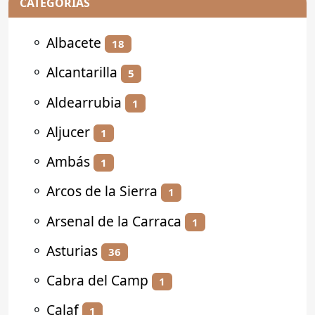
CATEGORÍAS
⚬
Albacete
18
⚬
Alcantarilla
5
⚬
Aldearrubia
1
⚬
Aljucer
1
⚬
Ambás
1
⚬
Arcos de la Sierra
1
⚬
Arsenal de la Carraca
1
⚬
Asturias
36
⚬
Cabra del Camp
1
⚬
Calaf
1