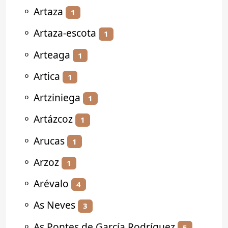
⚬
Artaza
1
⚬
Artaza-escota
1
⚬
Arteaga
1
⚬
Artica
1
⚬
Artziniega
1
⚬
Artázcoz
1
⚬
Arucas
1
⚬
Arzoz
1
⚬
Arévalo
4
⚬
As Neves
3
⚬
As Pontes de García Rodríguez
5