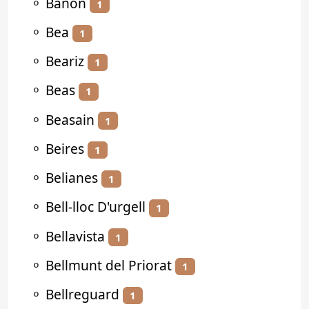
⚬
Bañón
1
⚬
Bea
1
⚬
Beariz
1
⚬
Beas
1
⚬
Beasain
1
⚬
Beires
1
⚬
Belianes
1
⚬
Bell-lloc D'urgell
1
⚬
Bellavista
1
⚬
Bellmunt del Priorat
1
⚬
Bellreguard
1