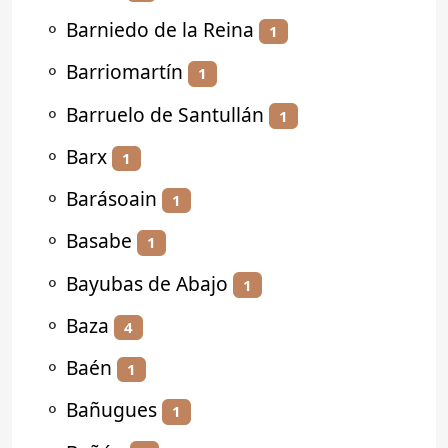
⚬
Barniedo de la Reina
1
⚬
Barriomartín
1
⚬
Barruelo de Santullán
1
⚬
Barx
1
⚬
Barásoain
1
⚬
Basabe
1
⚬
Bayubas de Abajo
1
⚬
Baza
4
⚬
Baén
1
⚬
Bañugues
1