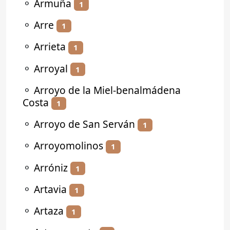
⚬
Armuña
1
⚬
Arre
1
⚬
Arrieta
1
⚬
Arroyal
1
⚬
Arroyo de la Miel-benalmádena
Costa
1
⚬
Arroyo de San Serván
1
⚬
Arroyomolinos
1
⚬
Arróniz
1
⚬
Artavia
1
⚬
Artaza
1