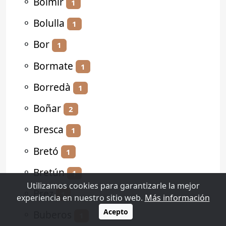
⚬
Bolmir
1
⚬
Bolulla
1
⚬
Bor
1
⚬
Bormate
1
⚬
Borredà
1
⚬
Boñar
2
⚬
Bresca
1
⚬
Bretó
1
⚬
Bretún
1
Utilizamos cookies para garantizarle la mejor
⚬
Brez
1
experiencia en nuestro sitio web.
Más información
Acepto
⚬
Buberos
1