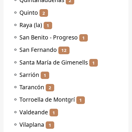
2
⚬
Quinto
2
⚬
Raya (la)
1
⚬
San Benito - Progreso
1
⚬
San Fernando
12
⚬
Santa María de Gimenells
1
⚬
Sarrión
1
⚬
Tarancón
2
⚬
Torroella de Montgrí
1
⚬
Valdeande
1
⚬
Vilaplana
1