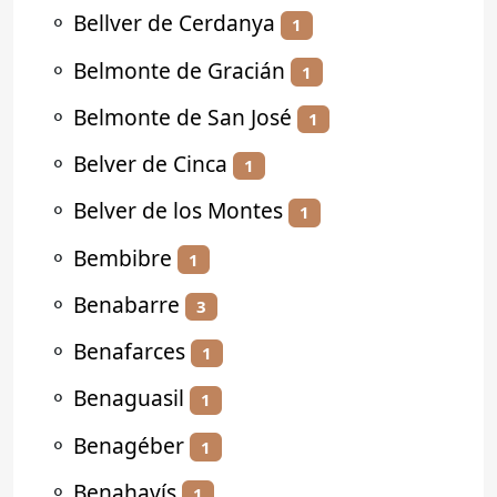
⚬
Bellver de Cerdanya
1
⚬
Belmonte de Gracián
1
⚬
Belmonte de San José
1
⚬
Belver de Cinca
1
⚬
Belver de los Montes
1
⚬
Bembibre
1
⚬
Benabarre
3
⚬
Benafarces
1
⚬
Benaguasil
1
⚬
Benagéber
1
⚬
Benahavís
1