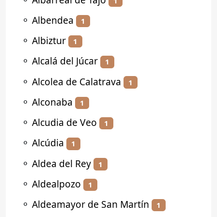
1
⚬
Albendea
1
⚬
Albiztur
1
⚬
Alcalá del Júcar
1
⚬
Alcolea de Calatrava
1
⚬
Alconaba
1
⚬
Alcudia de Veo
1
⚬
Alcúdia
1
⚬
Aldea del Rey
1
⚬
Aldealpozo
1
⚬
Aldeamayor de San Martín
1