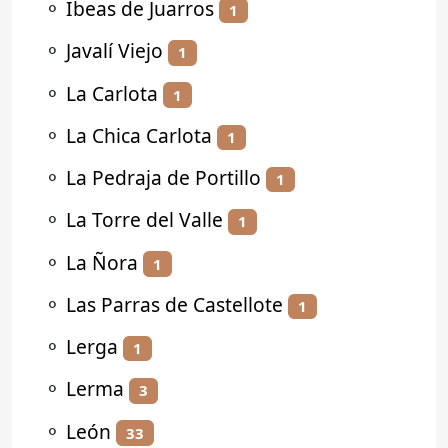
⚬
Ibeas de Juarros
1
⚬
Javalí Viejo
1
⚬
La Carlota
1
⚬
La Chica Carlota
1
⚬
La Pedraja de Portillo
1
⚬
La Torre del Valle
1
⚬
La Ñora
1
⚬
Las Parras de Castellote
1
⚬
Lerga
1
⚬
Lerma
3
⚬
León
33