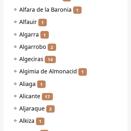
⚬
Alfara de la Baronia
1
⚬
Alfauir
1
⚬
Algarra
1
⚬
Algarrobo
2
⚬
Algeciras
14
⚬
Algimia de Almonacid
1
⚬
Aliaga
1
⚬
Alicante
17
⚬
Aljaraque
2
⚬
Alkiza
1