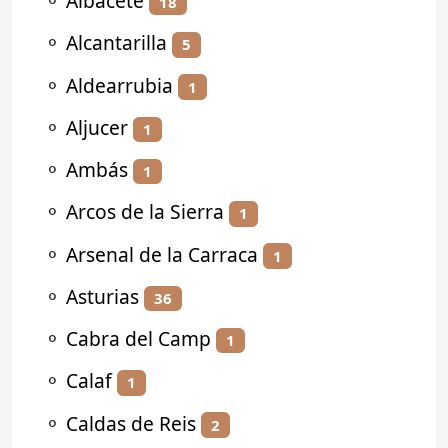
⚬
Albacete
18
⚬
Alcantarilla
5
⚬
Aldearrubia
1
⚬
Aljucer
1
⚬
Ambás
1
⚬
Arcos de la Sierra
1
⚬
Arsenal de la Carraca
1
⚬
Asturias
36
⚬
Cabra del Camp
1
⚬
Calaf
1
⚬
Caldas de Reis
2