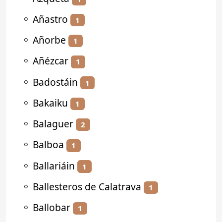
⚬
Añastro
1
⚬
Añorbe
1
⚬
Añézcar
1
⚬
Badostáin
1
⚬
Bakaiku
1
⚬
Balaguer
2
⚬
Balboa
1
⚬
Ballariáin
1
⚬
Ballesteros de Calatrava
1
⚬
Ballobar
1