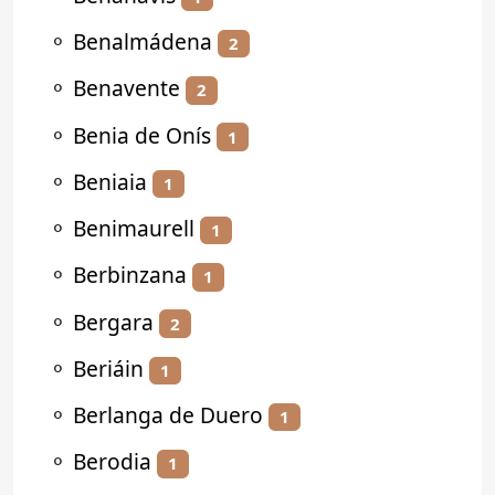
⚬
Benalmádena
2
⚬
Benavente
2
⚬
Benia de Onís
1
⚬
Beniaia
1
⚬
Benimaurell
1
⚬
Berbinzana
1
⚬
Bergara
2
⚬
Beriáin
1
⚬
Berlanga de Duero
1
⚬
Berodia
1