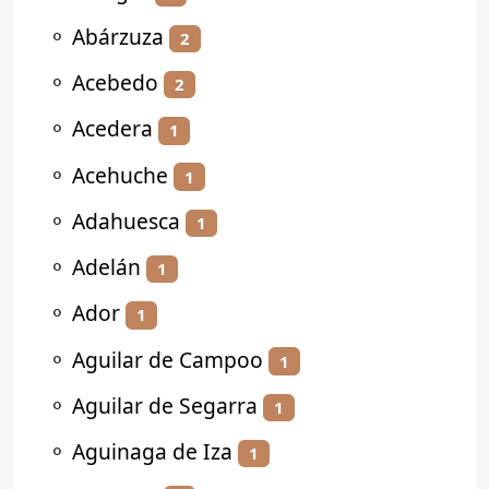
⚬
Abárzuza
2
⚬
Acebedo
2
⚬
Acedera
1
⚬
Acehuche
1
⚬
Adahuesca
1
⚬
Adelán
1
⚬
Ador
1
⚬
Aguilar de Campoo
1
⚬
Aguilar de Segarra
1
⚬
Aguinaga de Iza
1