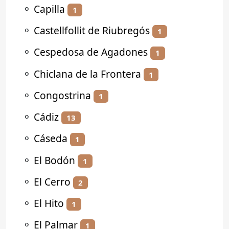
⚬
Capilla
1
⚬
Castellfollit de Riubregós
1
⚬
Cespedosa de Agadones
1
⚬
Chiclana de la Frontera
1
⚬
Congostrina
1
⚬
Cádiz
13
⚬
Cáseda
1
⚬
El Bodón
1
⚬
El Cerro
2
⚬
El Hito
1
⚬
El Palmar
1