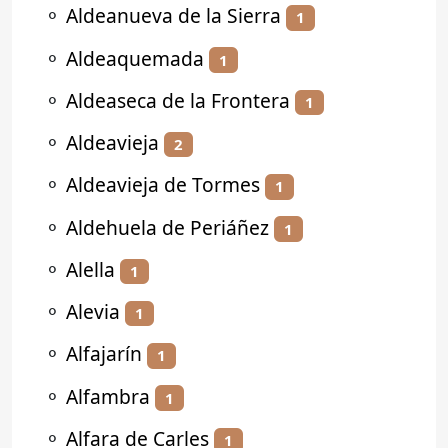
⚬
Aldeanueva de la Sierra
1
⚬
Aldeaquemada
1
⚬
Aldeaseca de la Frontera
1
⚬
Aldeavieja
2
⚬
Aldeavieja de Tormes
1
⚬
Aldehuela de Periáñez
1
⚬
Alella
1
⚬
Alevia
1
⚬
Alfajarín
1
⚬
Alfambra
1
⚬
Alfara de Carles
1