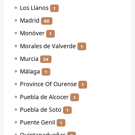
⚬
Los Llanos
1
⚬
Madrid
60
⚬
Monòver
1
⚬
Morales de Valverde
1
⚬
Murcia
34
⚬
Málaga
1
⚬
Province Of Ourense
1
⚬
Puebla de Alcocer
1
⚬
Puebla de Soto
1
⚬
Puente Genil
1
⚬
Quintanadueñas