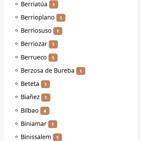
⚬
Berriatúa
1
⚬
Berrioplano
1
⚬
Berriosuso
1
⚬
Berriozar
1
⚬
Berrueco
1
⚬
Berzosa de Bureba
1
⚬
Beteta
1
⚬
Biañez
1
⚬
Bilbao
4
⚬
Biniamar
1
⚬
Binissalem
1