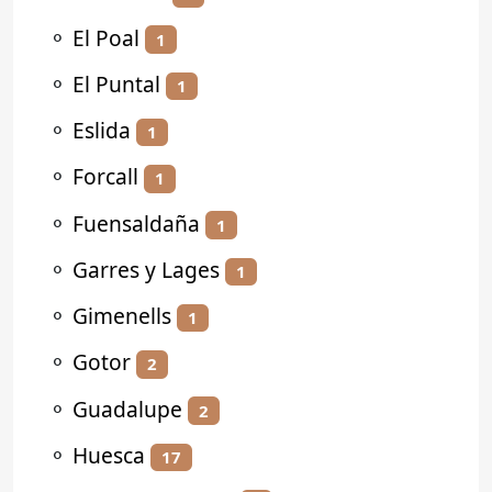
⚬
El Poal
1
⚬
El Puntal
1
⚬
Eslida
1
⚬
Forcall
1
⚬
Fuensaldaña
1
⚬
Garres y Lages
1
⚬
Gimenells
1
⚬
Gotor
2
⚬
Guadalupe
2
⚬
Huesca
17