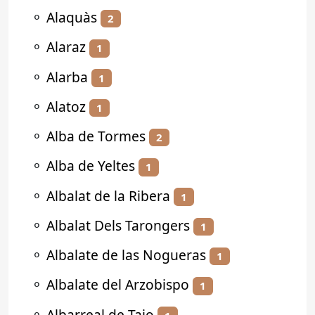
⚬
Alaquàs
2
⚬
Alaraz
1
⚬
Alarba
1
⚬
Alatoz
1
⚬
Alba de Tormes
2
⚬
Alba de Yeltes
1
⚬
Albalat de la Ribera
1
⚬
Albalat Dels Tarongers
1
⚬
Albalate de las Nogueras
1
⚬
Albalate del Arzobispo
1
⚬
Albarreal de Tajo