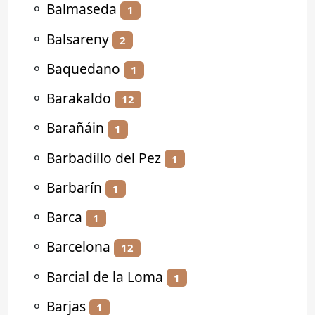
⚬
Balmaseda
1
⚬
Balsareny
2
⚬
Baquedano
1
⚬
Barakaldo
12
⚬
Barañáin
1
⚬
Barbadillo del Pez
1
⚬
Barbarín
1
⚬
Barca
1
⚬
Barcelona
12
⚬
Barcial de la Loma
1
⚬
Barjas
1