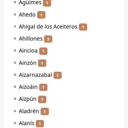
⚬
Agüimes
1
⚬
Ahedo
1
⚬
Ahigal de los Aceiteros
1
⚬
Ahillones
3
⚬
Aincioa
1
⚬
Ainzón
1
⚬
Aizarnazabal
1
⚬
Aizoáin
1
⚬
Aizpún
1
⚬
Aladrén
1
⚬
Alanís
1