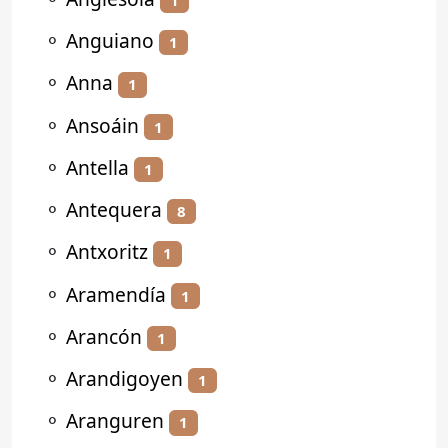
⚬
Anguiano
1
⚬
Anna
1
⚬
Ansoáin
1
⚬
Antella
1
⚬
Antequera
8
⚬
Antxoritz
1
⚬
Aramendía
1
⚬
Arancón
1
⚬
Arandigoyen
1
⚬
Aranguren
1