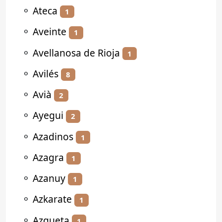
⚬
Ateca
1
⚬
Aveinte
1
⚬
Avellanosa de Rioja
1
⚬
Avilés
8
⚬
Avià
2
⚬
Ayegui
2
⚬
Azadinos
1
⚬
Azagra
1
⚬
Azanuy
1
⚬
Azkarate
1
⚬
Azqueta
1