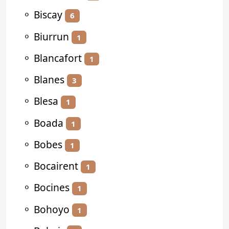
⚬
Biscay
6
⚬
Biurrun
1
⚬
Blancafort
1
⚬
Blanes
3
⚬
Blesa
1
⚬
Boada
1
⚬
Bobes
1
⚬
Bocairent
1
⚬
Bocines
1
⚬
Bohoyo
1