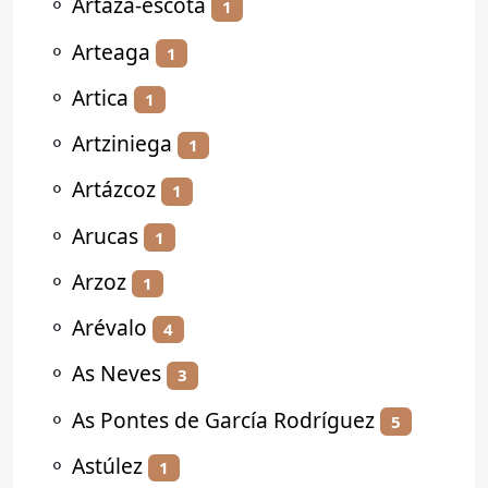
⚬
Artaza-escota
1
⚬
Arteaga
1
⚬
Artica
1
⚬
Artziniega
1
⚬
Artázcoz
1
⚬
Arucas
1
⚬
Arzoz
1
⚬
Arévalo
4
⚬
As Neves
3
⚬
As Pontes de García Rodríguez
5
⚬
Astúlez
1