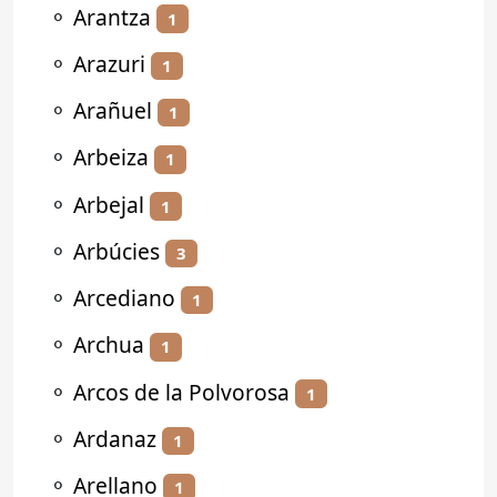
⚬
Arantza
1
⚬
Arazuri
1
⚬
Arañuel
1
⚬
Arbeiza
1
⚬
Arbejal
1
⚬
Arbúcies
3
⚬
Arcediano
1
⚬
Archua
1
⚬
Arcos de la Polvorosa
1
⚬
Ardanaz
1
⚬
Arellano
1