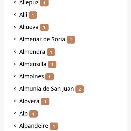
⚬
Allepuz
1
⚬
Alli
1
⚬
Allueva
1
⚬
Almenar de Soria
1
⚬
Almendra
1
⚬
Almensilla
1
⚬
Almoines
1
⚬
Almunia de San Juan
2
⚬
Alovera
1
⚬
Alp
1
⚬
Alpandeire
1