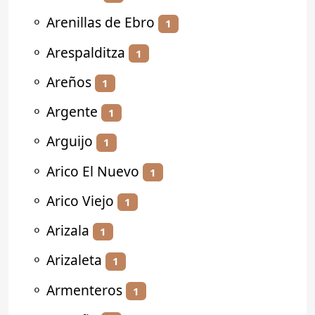
⚬
Arenillas de Ebro
1
⚬
Arespalditza
1
⚬
Areños
1
⚬
Argente
1
⚬
Arguijo
1
⚬
Arico El Nuevo
1
⚬
Arico Viejo
1
⚬
Arizala
1
⚬
Arizaleta
1
⚬
Armenteros
1