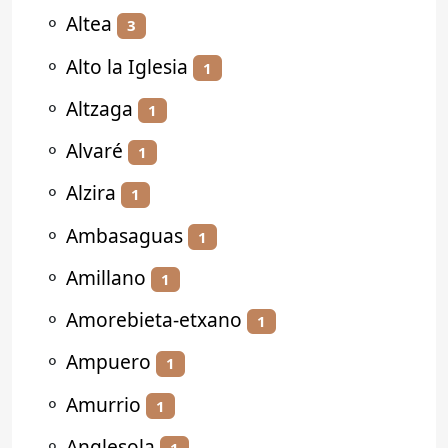
⚬
Altea
3
⚬
Alto la Iglesia
1
⚬
Altzaga
1
⚬
Alvaré
1
⚬
Alzira
1
⚬
Ambasaguas
1
⚬
Amillano
1
⚬
Amorebieta-etxano
1
⚬
Ampuero
1
⚬
Amurrio
1
⚬
Anglesola
1