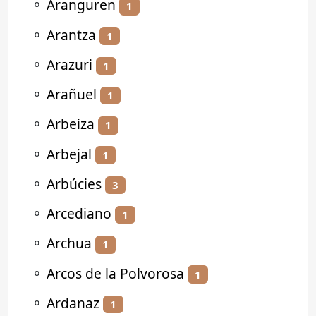
⚬
Aranguren
1
⚬
Arantza
1
⚬
Arazuri
1
⚬
Arañuel
1
⚬
Arbeiza
1
⚬
Arbejal
1
⚬
Arbúcies
3
⚬
Arcediano
1
⚬
Archua
1
⚬
Arcos de la Polvorosa
1
⚬
Ardanaz
1