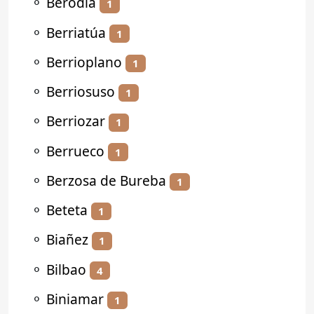
⚬
Berodia
1
⚬
Berriatúa
1
⚬
Berrioplano
1
⚬
Berriosuso
1
⚬
Berriozar
1
⚬
Berrueco
1
⚬
Berzosa de Bureba
1
⚬
Beteta
1
⚬
Biañez
1
⚬
Bilbao
4
⚬
Biniamar
1