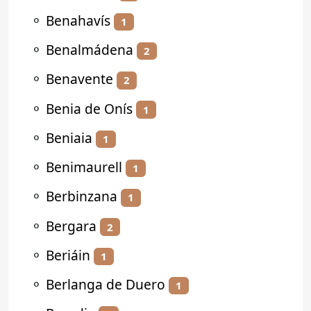
⚬
Benahavís
1
⚬
Benalmádena
2
⚬
Benavente
2
⚬
Benia de Onís
1
⚬
Beniaia
1
⚬
Benimaurell
1
⚬
Berbinzana
1
⚬
Bergara
2
⚬
Beriáin
1
⚬
Berlanga de Duero
1