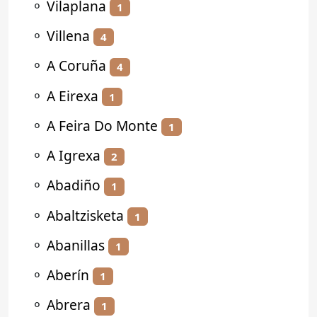
⚬
Vilaplana
1
⚬
Villena
4
⚬
A Coruña
4
⚬
A Eirexa
1
⚬
A Feira Do Monte
1
⚬
A Igrexa
2
⚬
Abadiño
1
⚬
Abaltzisketa
1
⚬
Abanillas
1
⚬
Aberín
1
⚬
Abrera
1