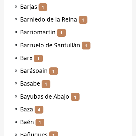
⚬
Barjas
1
⚬
Barniedo de la Reina
1
⚬
Barriomartín
1
⚬
Barruelo de Santullán
1
⚬
Barx
1
⚬
Barásoain
1
⚬
Basabe
1
⚬
Bayubas de Abajo
1
⚬
Baza
4
⚬
Baén
1
⚬
Bañugues
1