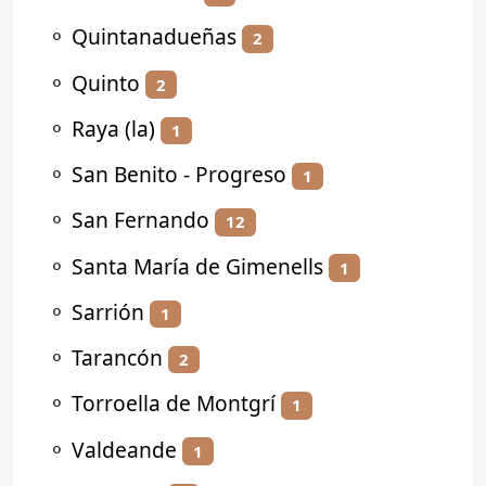
⚬
Quintanadueñas
2
⚬
Quinto
2
⚬
Raya (la)
1
⚬
San Benito - Progreso
1
⚬
San Fernando
12
⚬
Santa María de Gimenells
1
⚬
Sarrión
1
⚬
Tarancón
2
⚬
Torroella de Montgrí
1
⚬
Valdeande
1