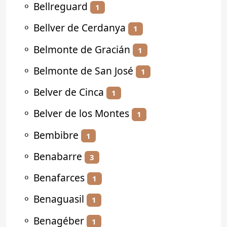
⚬
Bellreguard
1
⚬
Bellver de Cerdanya
1
⚬
Belmonte de Gracián
1
⚬
Belmonte de San José
1
⚬
Belver de Cinca
1
⚬
Belver de los Montes
1
⚬
Bembibre
1
⚬
Benabarre
3
⚬
Benafarces
1
⚬
Benaguasil
1
⚬
Benagéber
1