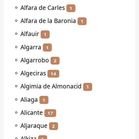
⚬
Alfara de Carles
1
⚬
Alfara de la Baronia
1
⚬
Alfauir
1
⚬
Algarra
1
⚬
Algarrobo
2
⚬
Algeciras
14
⚬
Algimia de Almonacid
1
⚬
Aliaga
1
⚬
Alicante
17
⚬
Aljaraque
2
⚬
Alkiza