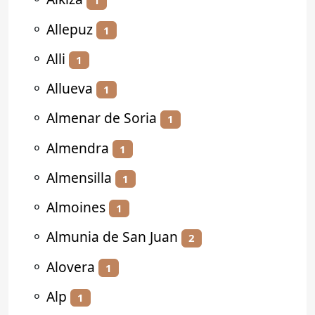
1
⚬
Allepuz
1
⚬
Alli
1
⚬
Allueva
1
⚬
Almenar de Soria
1
⚬
Almendra
1
⚬
Almensilla
1
⚬
Almoines
1
⚬
Almunia de San Juan
2
⚬
Alovera
1
⚬
Alp
1