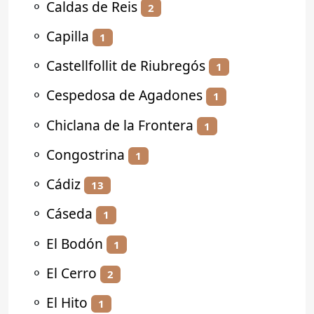
⚬
Caldas de Reis
2
⚬
Capilla
1
⚬
Castellfollit de Riubregós
1
⚬
Cespedosa de Agadones
1
⚬
Chiclana de la Frontera
1
⚬
Congostrina
1
⚬
Cádiz
13
⚬
Cáseda
1
⚬
El Bodón
1
⚬
El Cerro
2
⚬
El Hito
1