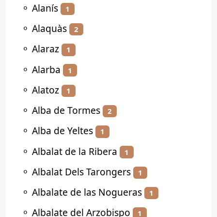
⚬
Alanís
1
⚬
Alaquàs
2
⚬
Alaraz
1
⚬
Alarba
1
⚬
Alatoz
1
⚬
Alba de Tormes
2
⚬
Alba de Yeltes
1
⚬
Albalat de la Ribera
1
⚬
Albalat Dels Tarongers
1
⚬
Albalate de las Nogueras
1
⚬
Albalate del Arzobispo
1