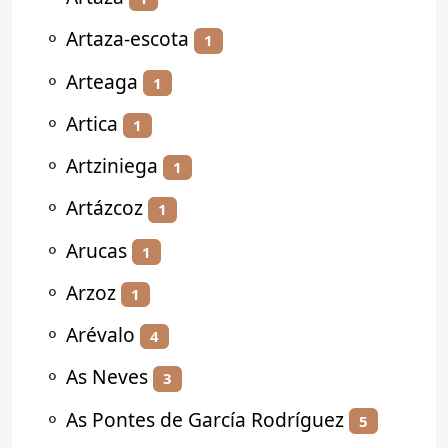
⚬
Artaza-escota
1
⚬
Arteaga
1
⚬
Artica
1
⚬
Artziniega
1
⚬
Artázcoz
1
⚬
Arucas
1
⚬
Arzoz
1
⚬
Arévalo
4
⚬
As Neves
3
⚬
As Pontes de García Rodríguez
5