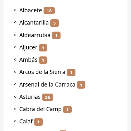
⚬
Albacete
18
⚬
Alcantarilla
5
⚬
Aldearrubia
1
⚬
Aljucer
1
⚬
Ambás
1
⚬
Arcos de la Sierra
1
⚬
Arsenal de la Carraca
1
⚬
Asturias
36
⚬
Cabra del Camp
1
⚬
Calaf
1