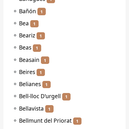
⚬
Bañón
1
⚬
Bea
1
⚬
Beariz
1
⚬
Beas
1
⚬
Beasain
1
⚬
Beires
1
⚬
Belianes
1
⚬
Bell-lloc D'urgell
1
⚬
Bellavista
1
⚬
Bellmunt del Priorat
1