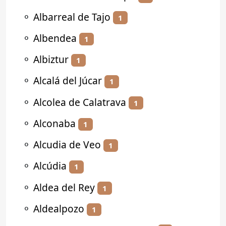
⚬
Albarreal de Tajo
1
⚬
Albendea
1
⚬
Albiztur
1
⚬
Alcalá del Júcar
1
⚬
Alcolea de Calatrava
1
⚬
Alconaba
1
⚬
Alcudia de Veo
1
⚬
Alcúdia
1
⚬
Aldea del Rey
1
⚬
Aldealpozo
1