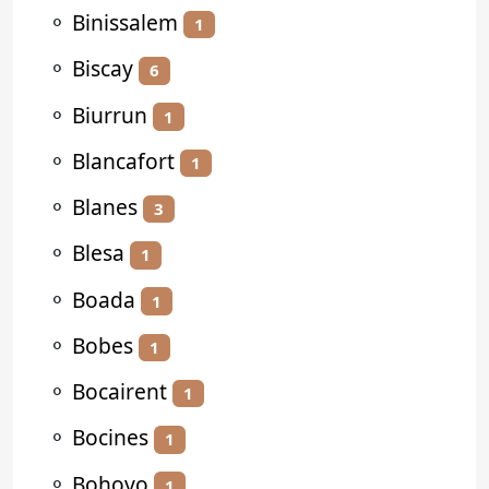
⚬
Binissalem
1
⚬
Biscay
6
⚬
Biurrun
1
⚬
Blancafort
1
⚬
Blanes
3
⚬
Blesa
1
⚬
Boada
1
⚬
Bobes
1
⚬
Bocairent
1
⚬
Bocines
1
⚬
Bohoyo
1