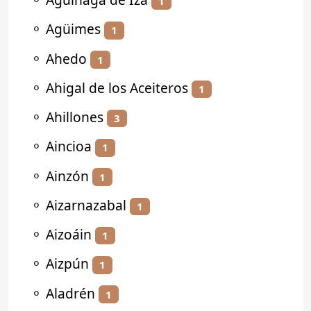
1
⚬
Agüimes
1
⚬
Ahedo
1
⚬
Ahigal de los Aceiteros
1
⚬
Ahillones
3
⚬
Aincioa
1
⚬
Ainzón
1
⚬
Aizarnazabal
1
⚬
Aizoáin
1
⚬
Aizpún
1
⚬
Aladrén
1