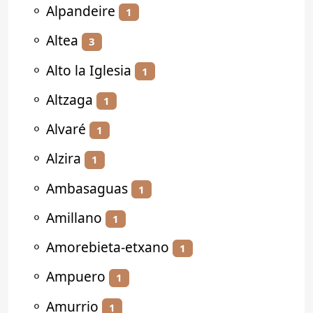
⚬
Alpandeire
1
⚬
Altea
3
⚬
Alto la Iglesia
1
⚬
Altzaga
1
⚬
Alvaré
1
⚬
Alzira
1
⚬
Ambasaguas
1
⚬
Amillano
1
⚬
Amorebieta-etxano
1
⚬
Ampuero
1
⚬
Amurrio
1