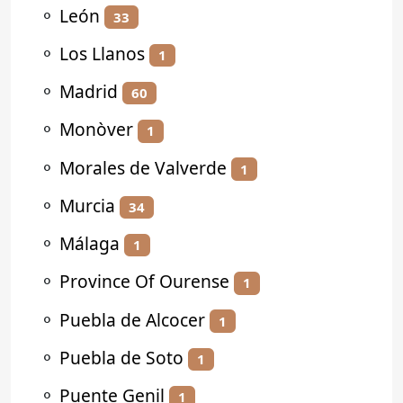
⚬
León
33
⚬
Los Llanos
1
⚬
Madrid
60
⚬
Monòver
1
⚬
Morales de Valverde
1
⚬
Murcia
34
⚬
Málaga
1
⚬
Province Of Ourense
1
⚬
Puebla de Alcocer
1
⚬
Puebla de Soto
1
⚬
Puente Genil
1