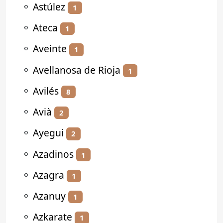
⚬
Astúlez
1
⚬
Ateca
1
⚬
Aveinte
1
⚬
Avellanosa de Rioja
1
⚬
Avilés
8
⚬
Avià
2
⚬
Ayegui
2
⚬
Azadinos
1
⚬
Azagra
1
⚬
Azanuy
1
⚬
Azkarate
1