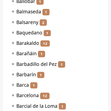
⚬
Ballobar
1
⚬
Balmaseda
1
⚬
Balsareny
2
⚬
Baquedano
1
⚬
Barakaldo
12
⚬
Barañáin
1
⚬
Barbadillo del Pez
1
⚬
Barbarín
1
⚬
Barca
1
⚬
Barcelona
12
⚬
Barcial de la Loma
1