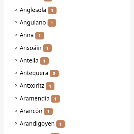
⚬
Anglesola
1
⚬
Anguiano
1
⚬
Anna
1
⚬
Ansoáin
1
⚬
Antella
1
⚬
Antequera
8
⚬
Antxoritz
1
⚬
Aramendía
1
⚬
Arancón
1
⚬
Arandigoyen
1