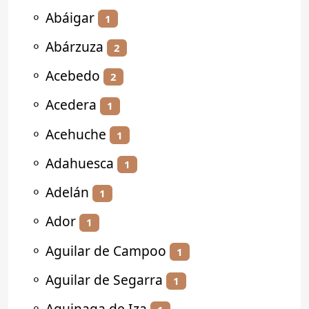
⚬
Abáigar
1
⚬
Abárzuza
2
⚬
Acebedo
2
⚬
Acedera
1
⚬
Acehuche
1
⚬
Adahuesca
1
⚬
Adelán
1
⚬
Ador
1
⚬
Aguilar de Campoo
1
⚬
Aguilar de Segarra
1
⚬
Aguinaga de Iza