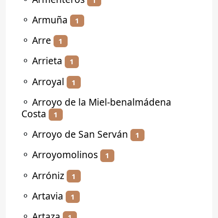
⚬
Armuña
1
⚬
Arre
1
⚬
Arrieta
1
⚬
Arroyal
1
⚬
Arroyo de la Miel-benalmádena
Costa
1
⚬
Arroyo de San Serván
1
⚬
Arroyomolinos
1
⚬
Arróniz
1
⚬
Artavia
1
⚬
Artaza
1