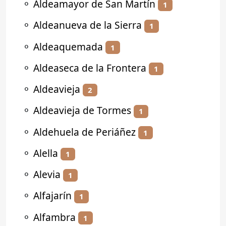
⚬
Aldeamayor de San Martín
1
⚬
Aldeanueva de la Sierra
1
⚬
Aldeaquemada
1
⚬
Aldeaseca de la Frontera
1
⚬
Aldeavieja
2
⚬
Aldeavieja de Tormes
1
⚬
Aldehuela de Periáñez
1
⚬
Alella
1
⚬
Alevia
1
⚬
Alfajarín
1
⚬
Alfambra
1