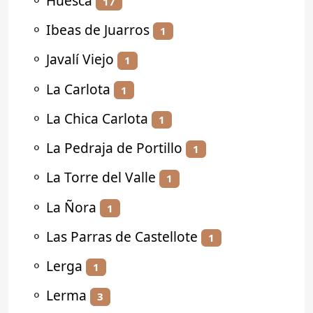
⚬
Huesca
17
⚬
Ibeas de Juarros
1
⚬
Javalí Viejo
1
⚬
La Carlota
1
⚬
La Chica Carlota
1
⚬
La Pedraja de Portillo
1
⚬
La Torre del Valle
1
⚬
La Ñora
1
⚬
Las Parras de Castellote
1
⚬
Lerga
1
⚬
Lerma
3