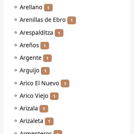
⚬
Arellano
1
⚬
Arenillas de Ebro
1
⚬
Arespalditza
1
⚬
Areños
1
⚬
Argente
1
⚬
Arguijo
1
⚬
Arico El Nuevo
1
⚬
Arico Viejo
1
⚬
Arizala
1
⚬
Arizaleta
1
⚬
Armenteros
1