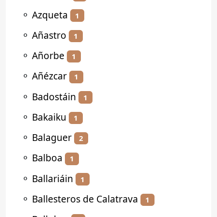
⚬
Azqueta
1
⚬
Añastro
1
⚬
Añorbe
1
⚬
Añézcar
1
⚬
Badostáin
1
⚬
Bakaiku
1
⚬
Balaguer
2
⚬
Balboa
1
⚬
Ballariáin
1
⚬
Ballesteros de Calatrava
1