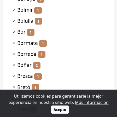
⚬
Bolmir
1
⚬
Bolulla
1
⚬
Bor
1
⚬
Bormate
1
⚬
Borredà
1
⚬
Boñar
2
⚬
Bresca
1
⚬
Bretó
1
Utilizamos cookies para garantizarle la mejor
⚬
Bretún
1
experiencia en nuestro sitio web.
Más información
⚬
Brez
1
Acepto