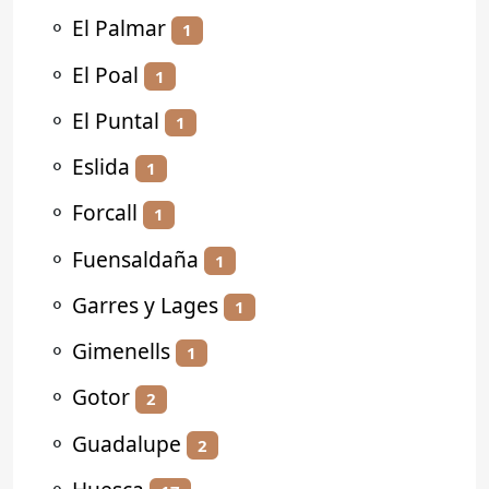
⚬
El Palmar
1
⚬
El Poal
1
⚬
El Puntal
1
⚬
Eslida
1
⚬
Forcall
1
⚬
Fuensaldaña
1
⚬
Garres y Lages
1
⚬
Gimenells
1
⚬
Gotor
2
⚬
Guadalupe
2