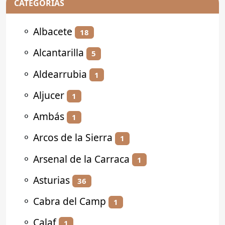
CATEGORÍAS
⚬
Albacete
18
⚬
Alcantarilla
5
⚬
Aldearrubia
1
⚬
Aljucer
1
⚬
Ambás
1
⚬
Arcos de la Sierra
1
⚬
Arsenal de la Carraca
1
⚬
Asturias
36
⚬
Cabra del Camp
1
⚬
Calaf
1