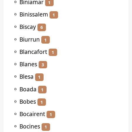
⚬
Biniamar
1
⚬
Binissalem
1
⚬
Biscay
6
⚬
Biurrun
1
⚬
Blancafort
1
⚬
Blanes
3
⚬
Blesa
1
⚬
Boada
1
⚬
Bobes
1
⚬
Bocairent
1
⚬
Bocines
1