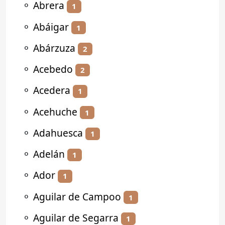
⚬
Abrera
1
⚬
Abáigar
1
⚬
Abárzuza
2
⚬
Acebedo
2
⚬
Acedera
1
⚬
Acehuche
1
⚬
Adahuesca
1
⚬
Adelán
1
⚬
Ador
1
⚬
Aguilar de Campoo
1
⚬
Aguilar de Segarra
1