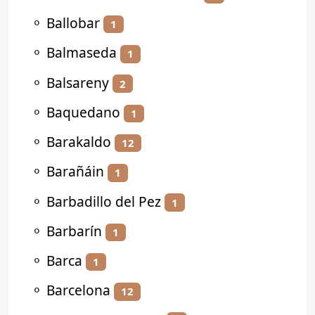
⚬
Ballobar
1
⚬
Balmaseda
1
⚬
Balsareny
2
⚬
Baquedano
1
⚬
Barakaldo
12
⚬
Barañáin
1
⚬
Barbadillo del Pez
1
⚬
Barbarín
1
⚬
Barca
1
⚬
Barcelona
12