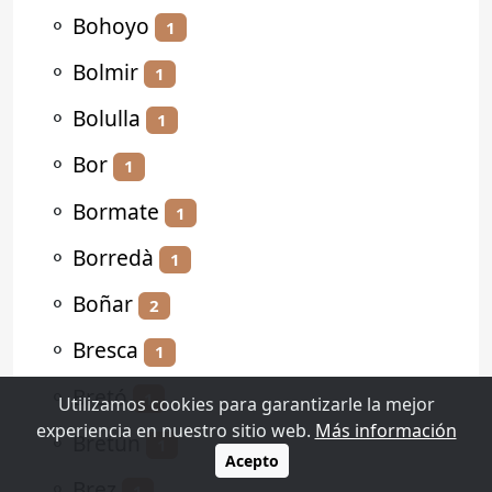
⚬
Bohoyo
1
⚬
Bolmir
1
⚬
Bolulla
1
⚬
Bor
1
⚬
Bormate
1
⚬
Borredà
1
⚬
Boñar
2
⚬
Bresca
1
⚬
Bretó
1
Utilizamos cookies para garantizarle la mejor
experiencia en nuestro sitio web.
Más información
⚬
Bretún
1
Acepto
⚬
Brez
1