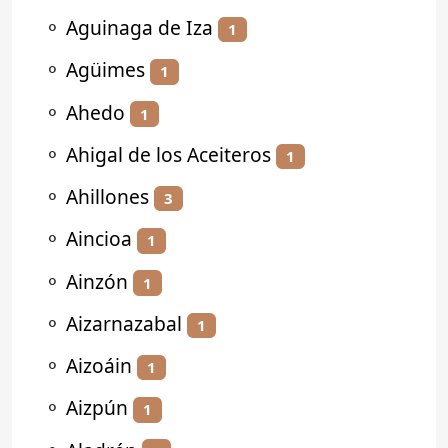
⚬
Aguinaga de Iza
1
⚬
Agüimes
1
⚬
Ahedo
1
⚬
Ahigal de los Aceiteros
1
⚬
Ahillones
3
⚬
Aincioa
1
⚬
Ainzón
1
⚬
Aizarnazabal
1
⚬
Aizoáin
1
⚬
Aizpún
1