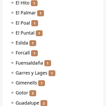
⚬
El Hito
1
⚬
El Palmar
1
⚬
El Poal
1
⚬
El Puntal
1
⚬
Eslida
1
⚬
Forcall
1
⚬
Fuensaldaña
1
⚬
Garres y Lages
1
⚬
Gimenells
1
⚬
Gotor
2
⚬
Guadalupe
2