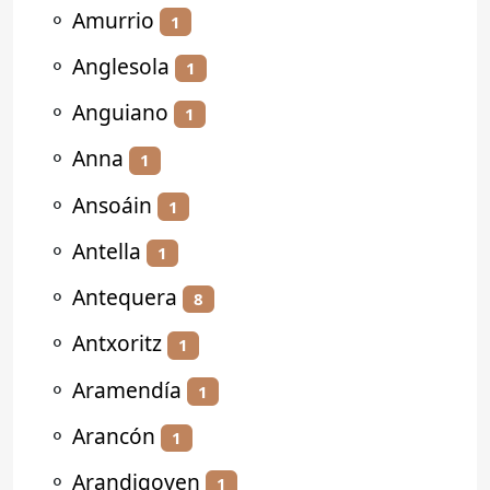
⚬
Amurrio
1
⚬
Anglesola
1
⚬
Anguiano
1
⚬
Anna
1
⚬
Ansoáin
1
⚬
Antella
1
⚬
Antequera
8
⚬
Antxoritz
1
⚬
Aramendía
1
⚬
Arancón
1
⚬
Arandigoyen
1