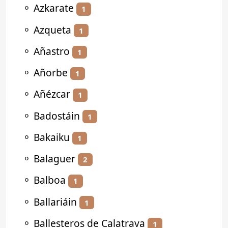
⚬
Azkarate
1
⚬
Azqueta
1
⚬
Añastro
1
⚬
Añorbe
1
⚬
Añézcar
1
⚬
Badostáin
1
⚬
Bakaiku
1
⚬
Balaguer
2
⚬
Balboa
1
⚬
Ballariáin
1
⚬
Ballesteros de Calatrava
1