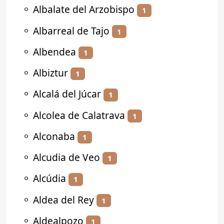
⚬
Albalate del Arzobispo
1
⚬
Albarreal de Tajo
1
⚬
Albendea
1
⚬
Albiztur
1
⚬
Alcalá del Júcar
1
⚬
Alcolea de Calatrava
1
⚬
Alconaba
1
⚬
Alcudia de Veo
1
⚬
Alcúdia
1
⚬
Aldea del Rey
1
⚬
Aldealpozo
1