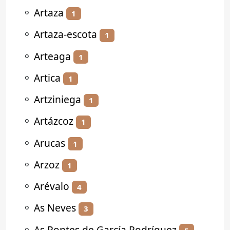
⚬
Artaza
1
⚬
Artaza-escota
1
⚬
Arteaga
1
⚬
Artica
1
⚬
Artziniega
1
⚬
Artázcoz
1
⚬
Arucas
1
⚬
Arzoz
1
⚬
Arévalo
4
⚬
As Neves
3
⚬
As Pontes de García Rodríguez