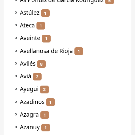
5
⚬
Astúlez
1
⚬
Ateca
1
⚬
Aveinte
1
⚬
Avellanosa de Rioja
1
⚬
Avilés
8
⚬
Avià
2
⚬
Ayegui
2
⚬
Azadinos
1
⚬
Azagra
1
⚬
Azanuy
1