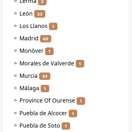
⚬
Lerma
3
⚬
León
33
⚬
Los Llanos
1
⚬
Madrid
60
⚬
Monòver
1
⚬
Morales de Valverde
1
⚬
Murcia
34
⚬
Málaga
1
⚬
Province Of Ourense
1
⚬
Puebla de Alcocer
1
⚬
Puebla de Soto
1