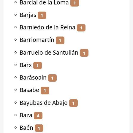
⚬
Barcial de la Loma
1
⚬
Barjas
1
⚬
Barniedo de la Reina
1
⚬
Barriomartín
1
⚬
Barruelo de Santullán
1
⚬
Barx
1
⚬
Barásoain
1
⚬
Basabe
1
⚬
Bayubas de Abajo
1
⚬
Baza
4
⚬
Baén
1