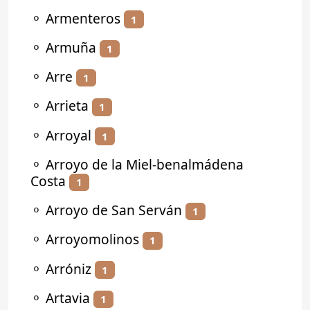
⚬
Armenteros
1
⚬
Armuña
1
⚬
Arre
1
⚬
Arrieta
1
⚬
Arroyal
1
⚬
Arroyo de la Miel-benalmádena
Costa
1
⚬
Arroyo de San Serván
1
⚬
Arroyomolinos
1
⚬
Arróniz
1
⚬
Artavia
1