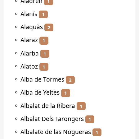
⚬
Aladrén
1
⚬
Alanís
1
⚬
Alaquàs
2
⚬
Alaraz
1
⚬
Alarba
1
⚬
Alatoz
1
⚬
Alba de Tormes
2
⚬
Alba de Yeltes
1
⚬
Albalat de la Ribera
1
⚬
Albalat Dels Tarongers
1
⚬
Albalate de las Nogueras
1