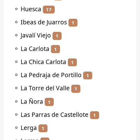
⚬
Huesca
17
⚬
Ibeas de Juarros
1
⚬
Javalí Viejo
1
⚬
La Carlota
1
⚬
La Chica Carlota
1
⚬
La Pedraja de Portillo
1
⚬
La Torre del Valle
1
⚬
La Ñora
1
⚬
Las Parras de Castellote
1
⚬
Lerga
1