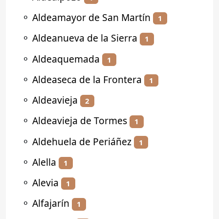
⚬
Aldeamayor de San Martín
1
⚬
Aldeanueva de la Sierra
1
⚬
Aldeaquemada
1
⚬
Aldeaseca de la Frontera
1
⚬
Aldeavieja
2
⚬
Aldeavieja de Tormes
1
⚬
Aldehuela de Periáñez
1
⚬
Alella
1
⚬
Alevia
1
⚬
Alfajarín
1