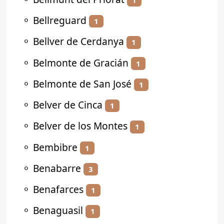
⚬
Bellreguard
1
⚬
Bellver de Cerdanya
1
⚬
Belmonte de Gracián
1
⚬
Belmonte de San José
1
⚬
Belver de Cinca
1
⚬
Belver de los Montes
1
⚬
Bembibre
1
⚬
Benabarre
3
⚬
Benafarces
1
⚬
Benaguasil
1