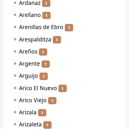
⚬
Ardanaz
1
⚬
Arellano
1
⚬
Arenillas de Ebro
1
⚬
Arespalditza
1
⚬
Areños
1
⚬
Argente
1
⚬
Arguijo
1
⚬
Arico El Nuevo
1
⚬
Arico Viejo
1
⚬
Arizala
1
⚬
Arizaleta
1