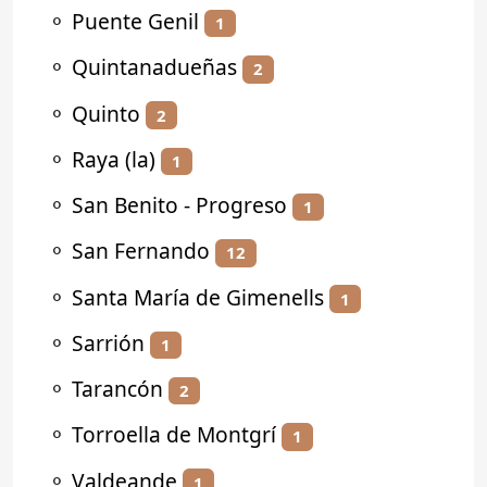
⚬
Puente Genil
1
⚬
Quintanadueñas
2
⚬
Quinto
2
⚬
Raya (la)
1
⚬
San Benito - Progreso
1
⚬
San Fernando
12
⚬
Santa María de Gimenells
1
⚬
Sarrión
1
⚬
Tarancón
2
⚬
Torroella de Montgrí
1
⚬
Valdeande
1