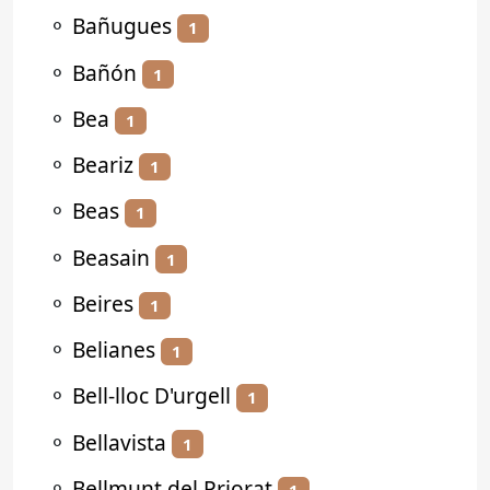
⚬
Bañugues
1
⚬
Bañón
1
⚬
Bea
1
⚬
Beariz
1
⚬
Beas
1
⚬
Beasain
1
⚬
Beires
1
⚬
Belianes
1
⚬
Bell-lloc D'urgell
1
⚬
Bellavista
1
⚬
Bellmunt del Priorat
1