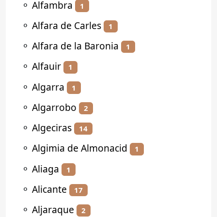
⚬
Alfambra
1
⚬
Alfara de Carles
1
⚬
Alfara de la Baronia
1
⚬
Alfauir
1
⚬
Algarra
1
⚬
Algarrobo
2
⚬
Algeciras
14
⚬
Algimia de Almonacid
1
⚬
Aliaga
1
⚬
Alicante
17
⚬
Aljaraque
2