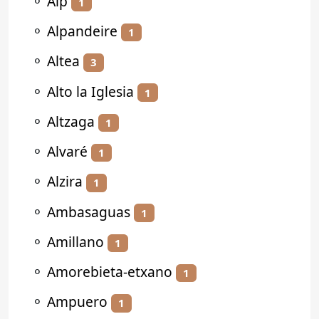
⚬
Alp
1
⚬
Alpandeire
1
⚬
Altea
3
⚬
Alto la Iglesia
1
⚬
Altzaga
1
⚬
Alvaré
1
⚬
Alzira
1
⚬
Ambasaguas
1
⚬
Amillano
1
⚬
Amorebieta-etxano
1
⚬
Ampuero
1