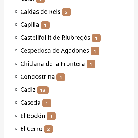
⚬
Caldas de Reis
2
⚬
Capilla
1
⚬
Castellfollit de Riubregós
1
⚬
Cespedosa de Agadones
1
⚬
Chiclana de la Frontera
1
⚬
Congostrina
1
⚬
Cádiz
13
⚬
Cáseda
1
⚬
El Bodón
1
⚬
El Cerro
2