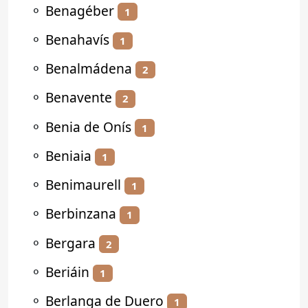
⚬
Benagéber
1
⚬
Benahavís
1
⚬
Benalmádena
2
⚬
Benavente
2
⚬
Benia de Onís
1
⚬
Beniaia
1
⚬
Benimaurell
1
⚬
Berbinzana
1
⚬
Bergara
2
⚬
Beriáin
1
⚬
Berlanga de Duero
1