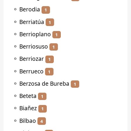
⚬
Berodia
1
⚬
Berriatúa
1
⚬
Berrioplano
1
⚬
Berriosuso
1
⚬
Berriozar
1
⚬
Berrueco
1
⚬
Berzosa de Bureba
1
⚬
Beteta
1
⚬
Biañez
1
⚬
Bilbao
4