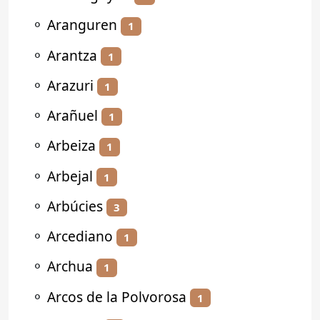
⚬
Aranguren
1
⚬
Arantza
1
⚬
Arazuri
1
⚬
Arañuel
1
⚬
Arbeiza
1
⚬
Arbejal
1
⚬
Arbúcies
3
⚬
Arcediano
1
⚬
Archua
1
⚬
Arcos de la Polvorosa
1