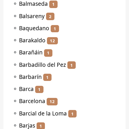
⚬
Balmaseda
1
⚬
Balsareny
2
⚬
Baquedano
1
⚬
Barakaldo
12
⚬
Barañáin
1
⚬
Barbadillo del Pez
1
⚬
Barbarín
1
⚬
Barca
1
⚬
Barcelona
12
⚬
Barcial de la Loma
1
⚬
Barjas
1