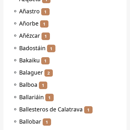
⚬
Añastro
1
⚬
Añorbe
1
⚬
Añézcar
1
⚬
Badostáin
1
⚬
Bakaiku
1
⚬
Balaguer
2
⚬
Balboa
1
⚬
Ballariáin
1
⚬
Ballesteros de Calatrava
1
⚬
Ballobar
1