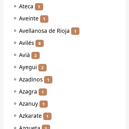
⚬
Ateca
1
⚬
Aveinte
1
⚬
Avellanosa de Rioja
1
⚬
Avilés
8
⚬
Avià
2
⚬
Ayegui
2
⚬
Azadinos
1
⚬
Azagra
1
⚬
Azanuy
1
⚬
Azkarate
1
⚬
Azqueta
1