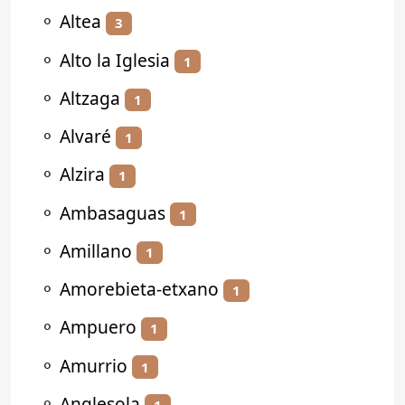
⚬
Altea
3
⚬
Alto la Iglesia
1
⚬
Altzaga
1
⚬
Alvaré
1
⚬
Alzira
1
⚬
Ambasaguas
1
⚬
Amillano
1
⚬
Amorebieta-etxano
1
⚬
Ampuero
1
⚬
Amurrio
1
⚬
Anglesola
1