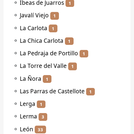
⚬
Ibeas de Juarros
1
⚬
Javalí Viejo
1
⚬
La Carlota
1
⚬
La Chica Carlota
1
⚬
La Pedraja de Portillo
1
⚬
La Torre del Valle
1
⚬
La Ñora
1
⚬
Las Parras de Castellote
1
⚬
Lerga
1
⚬
Lerma
3
⚬
León
33