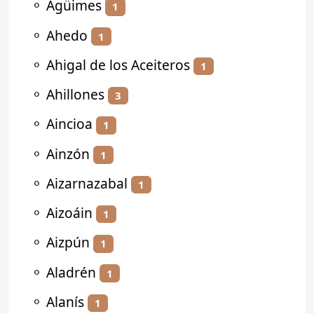
⚬
Agüimes
1
⚬
Ahedo
1
⚬
Ahigal de los Aceiteros
1
⚬
Ahillones
3
⚬
Aincioa
1
⚬
Ainzón
1
⚬
Aizarnazabal
1
⚬
Aizoáin
1
⚬
Aizpún
1
⚬
Aladrén
1
⚬
Alanís
1