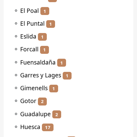
⚬
El Poal
1
⚬
El Puntal
1
⚬
Eslida
1
⚬
Forcall
1
⚬
Fuensaldaña
1
⚬
Garres y Lages
1
⚬
Gimenells
1
⚬
Gotor
2
⚬
Guadalupe
2
⚬
Huesca
17