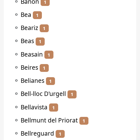
⚬
Bañón
1
⚬
Bea
1
⚬
Beariz
1
⚬
Beas
1
⚬
Beasain
1
⚬
Beires
1
⚬
Belianes
1
⚬
Bell-lloc D'urgell
1
⚬
Bellavista
1
⚬
Bellmunt del Priorat
1
⚬
Bellreguard
1