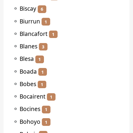
⚬
Biscay
6
⚬
Biurrun
1
⚬
Blancafort
1
⚬
Blanes
3
⚬
Blesa
1
⚬
Boada
1
⚬
Bobes
1
⚬
Bocairent
1
⚬
Bocines
1
⚬
Bohoyo
1