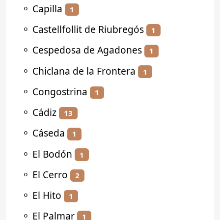
⚬
Capilla
1
⚬
Castellfollit de Riubregós
1
⚬
Cespedosa de Agadones
1
⚬
Chiclana de la Frontera
1
⚬
Congostrina
1
⚬
Cádiz
13
⚬
Cáseda
1
⚬
El Bodón
1
⚬
El Cerro
2
⚬
El Hito
1
⚬
El Palmar
1