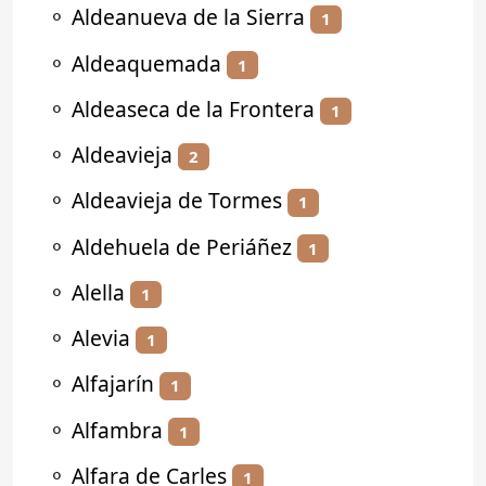
⚬
Aldeanueva de la Sierra
1
⚬
Aldeaquemada
1
⚬
Aldeaseca de la Frontera
1
⚬
Aldeavieja
2
⚬
Aldeavieja de Tormes
1
⚬
Aldehuela de Periáñez
1
⚬
Alella
1
⚬
Alevia
1
⚬
Alfajarín
1
⚬
Alfambra
1
⚬
Alfara de Carles
1