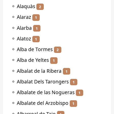
⚬
Alaquàs
2
⚬
Alaraz
1
⚬
Alarba
1
⚬
Alatoz
1
⚬
Alba de Tormes
2
⚬
Alba de Yeltes
1
⚬
Albalat de la Ribera
1
⚬
Albalat Dels Tarongers
1
⚬
Albalate de las Nogueras
1
⚬
Albalate del Arzobispo
1
⚬
Albarreal de Tajo