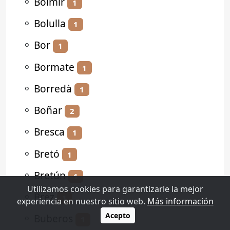
⚬
Bolmir
1
⚬
Bolulla
1
⚬
Bor
1
⚬
Bormate
1
⚬
Borredà
1
⚬
Boñar
2
⚬
Bresca
1
⚬
Bretó
1
⚬
Bretún
1
Utilizamos cookies para garantizarle la mejor
⚬
Brez
1
experiencia en nuestro sitio web.
Más información
Acepto
⚬
Buberos
1