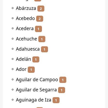
⚬
Abárzuza
2
⚬
Acebedo
2
⚬
Acedera
1
⚬
Acehuche
1
⚬
Adahuesca
1
⚬
Adelán
1
⚬
Ador
1
⚬
Aguilar de Campoo
1
⚬
Aguilar de Segarra
1
⚬
Aguinaga de Iza
1