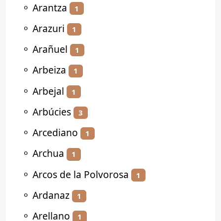
⚬
Arantza
1
⚬
Arazuri
1
⚬
Arañuel
1
⚬
Arbeiza
1
⚬
Arbejal
1
⚬
Arbúcies
3
⚬
Arcediano
1
⚬
Archua
1
⚬
Arcos de la Polvorosa
1
⚬
Ardanaz
1
⚬
Arellano
1