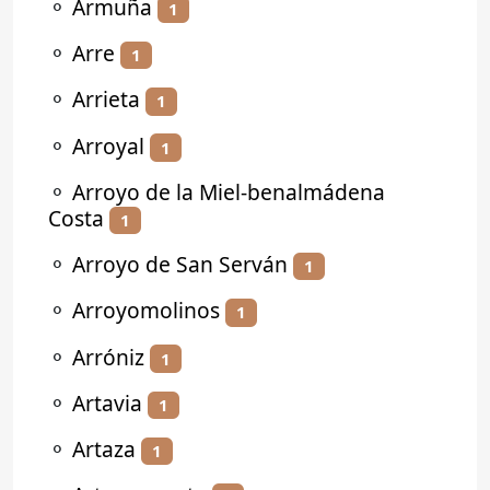
⚬
Armuña
1
⚬
Arre
1
⚬
Arrieta
1
⚬
Arroyal
1
⚬
Arroyo de la Miel-benalmádena
Costa
1
⚬
Arroyo de San Serván
1
⚬
Arroyomolinos
1
⚬
Arróniz
1
⚬
Artavia
1
⚬
Artaza
1