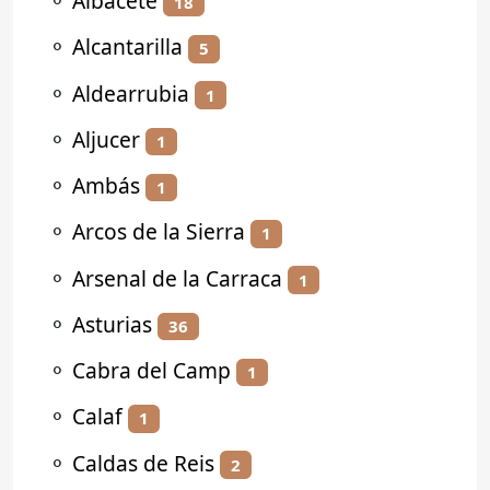
⚬
Albacete
18
⚬
Alcantarilla
5
⚬
Aldearrubia
1
⚬
Aljucer
1
⚬
Ambás
1
⚬
Arcos de la Sierra
1
⚬
Arsenal de la Carraca
1
⚬
Asturias
36
⚬
Cabra del Camp
1
⚬
Calaf
1
⚬
Caldas de Reis
2