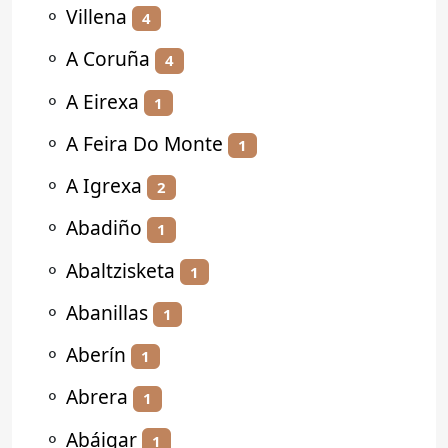
⚬
Villena
4
⚬
A Coruña
4
⚬
A Eirexa
1
⚬
A Feira Do Monte
1
⚬
A Igrexa
2
⚬
Abadiño
1
⚬
Abaltzisketa
1
⚬
Abanillas
1
⚬
Aberín
1
⚬
Abrera
1
⚬
Abáigar
1