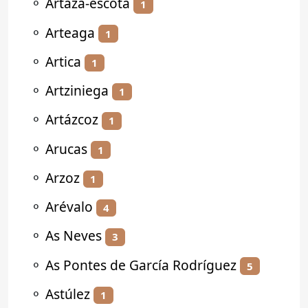
⚬
Artaza-escota
1
⚬
Arteaga
1
⚬
Artica
1
⚬
Artziniega
1
⚬
Artázcoz
1
⚬
Arucas
1
⚬
Arzoz
1
⚬
Arévalo
4
⚬
As Neves
3
⚬
As Pontes de García Rodríguez
5
⚬
Astúlez
1