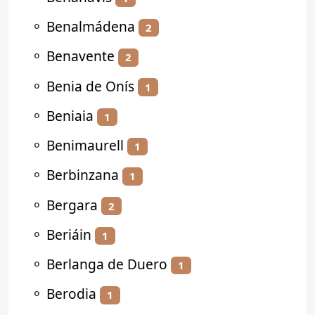
⚬
Benalmádena
2
⚬
Benavente
2
⚬
Benia de Onís
1
⚬
Beniaia
1
⚬
Benimaurell
1
⚬
Berbinzana
1
⚬
Bergara
2
⚬
Beriáin
1
⚬
Berlanga de Duero
1
⚬
Berodia
1