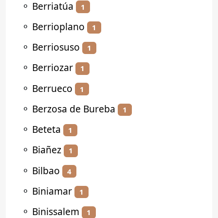
⚬
Berriatúa
1
⚬
Berrioplano
1
⚬
Berriosuso
1
⚬
Berriozar
1
⚬
Berrueco
1
⚬
Berzosa de Bureba
1
⚬
Beteta
1
⚬
Biañez
1
⚬
Bilbao
4
⚬
Biniamar
1
⚬
Binissalem
1