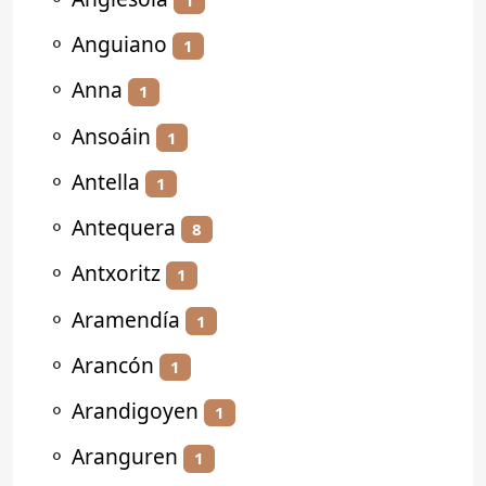
⚬
Anguiano
1
⚬
Anna
1
⚬
Ansoáin
1
⚬
Antella
1
⚬
Antequera
8
⚬
Antxoritz
1
⚬
Aramendía
1
⚬
Arancón
1
⚬
Arandigoyen
1
⚬
Aranguren
1