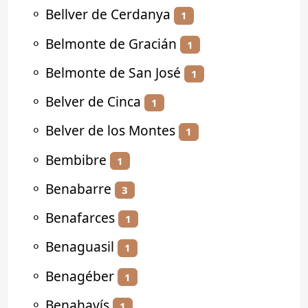
⚬
Bellver de Cerdanya
1
⚬
Belmonte de Gracián
1
⚬
Belmonte de San José
1
⚬
Belver de Cinca
1
⚬
Belver de los Montes
1
⚬
Bembibre
1
⚬
Benabarre
3
⚬
Benafarces
1
⚬
Benaguasil
1
⚬
Benagéber
1
⚬
Benahavís
1