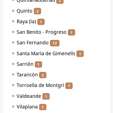
2
⚬
Quinto
2
⚬
Raya (la)
1
⚬
San Benito - Progreso
1
⚬
San Fernando
12
⚬
Santa María de Gimenells
1
⚬
Sarrión
1
⚬
Tarancón
2
⚬
Torroella de Montgrí
1
⚬
Valdeande
1
⚬
Vilaplana
1