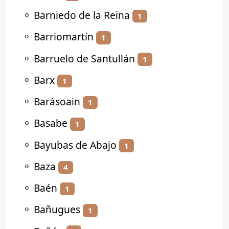
⚬
Barniedo de la Reina
1
⚬
Barriomartín
1
⚬
Barruelo de Santullán
1
⚬
Barx
1
⚬
Barásoain
1
⚬
Basabe
1
⚬
Bayubas de Abajo
1
⚬
Baza
4
⚬
Baén
1
⚬
Bañugues
1