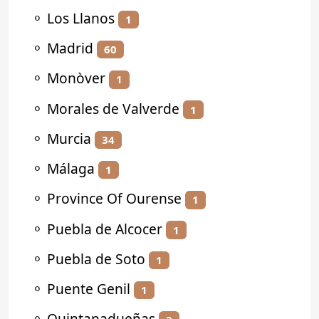
⚬
Los Llanos
1
⚬
Madrid
60
⚬
Monòver
1
⚬
Morales de Valverde
1
⚬
Murcia
34
⚬
Málaga
1
⚬
Province Of Ourense
1
⚬
Puebla de Alcocer
1
⚬
Puebla de Soto
1
⚬
Puente Genil
1
⚬
Quintanadueñas