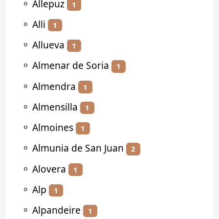
⚬
Allepuz
1
⚬
Alli
1
⚬
Allueva
1
⚬
Almenar de Soria
1
⚬
Almendra
1
⚬
Almensilla
1
⚬
Almoines
1
⚬
Almunia de San Juan
2
⚬
Alovera
1
⚬
Alp
1
⚬
Alpandeire
1