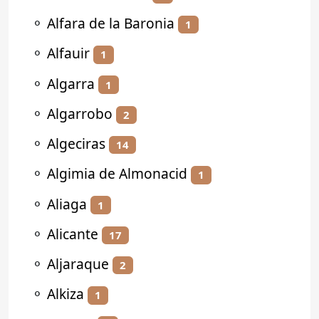
⚬
Alfara de la Baronia
1
⚬
Alfauir
1
⚬
Algarra
1
⚬
Algarrobo
2
⚬
Algeciras
14
⚬
Algimia de Almonacid
1
⚬
Aliaga
1
⚬
Alicante
17
⚬
Aljaraque
2
⚬
Alkiza
1