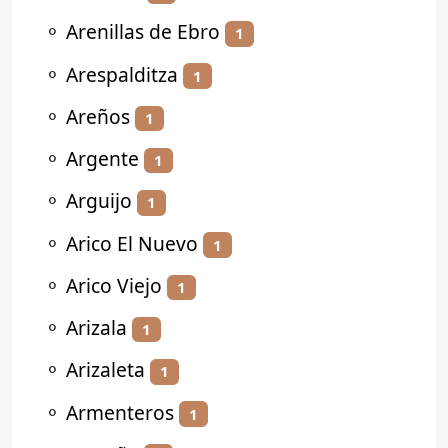
⚬
Arenillas de Ebro
1
⚬
Arespalditza
1
⚬
Areños
1
⚬
Argente
1
⚬
Arguijo
1
⚬
Arico El Nuevo
1
⚬
Arico Viejo
1
⚬
Arizala
1
⚬
Arizaleta
1
⚬
Armenteros
1