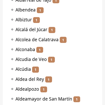
1
⚬
Albendea
1
⚬
Albiztur
1
⚬
Alcalá del Júcar
1
⚬
Alcolea de Calatrava
1
⚬
Alconaba
1
⚬
Alcudia de Veo
1
⚬
Alcúdia
1
⚬
Aldea del Rey
1
⚬
Aldealpozo
1
⚬
Aldeamayor de San Martín
1