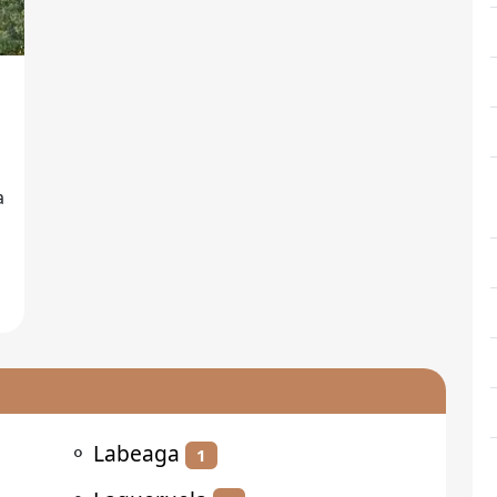
l
⚬
Labeaga
1