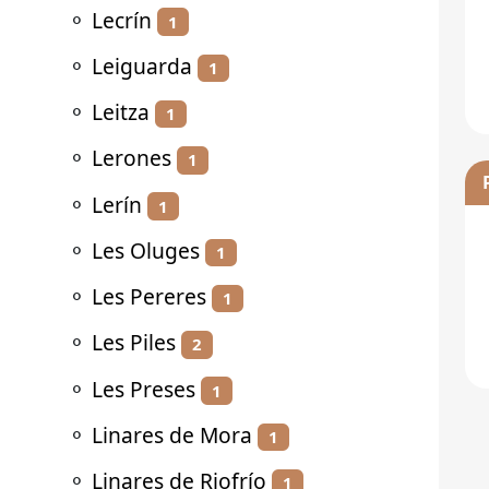
⚬
Lecrín
1
⚬
Leiguarda
1
⚬
Leitza
1
⚬
Lerones
1
⚬
Lerín
1
⚬
Les Oluges
1
⚬
Les Pereres
1
⚬
Les Piles
2
⚬
Les Preses
1
⚬
Linares de Mora
1
⚬
Linares de Riofrío
1