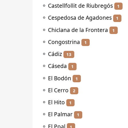
⚬
Castellfollit de Riubregós
1
⚬
Cespedosa de Agadones
1
⚬
Chiclana de la Frontera
1
⚬
Congostrina
1
⚬
Cádiz
13
⚬
Cáseda
1
⚬
El Bodón
1
⚬
El Cerro
2
⚬
El Hito
1
⚬
El Palmar
1
⚬
El Poal
1