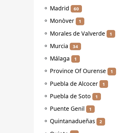
⚬
Madrid
60
⚬
Monòver
1
⚬
Morales de Valverde
1
⚬
Murcia
34
⚬
Málaga
1
⚬
Province Of Ourense
1
⚬
Puebla de Alcocer
1
⚬
Puebla de Soto
1
⚬
Puente Genil
1
⚬
Quintanadueñas
2