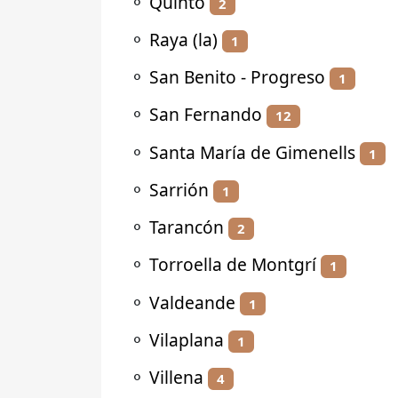
⚬
Quinto
2
⚬
Raya (la)
1
⚬
San Benito - Progreso
1
⚬
San Fernando
12
⚬
Santa María de Gimenells
1
⚬
Sarrión
1
⚬
Tarancón
2
⚬
Torroella de Montgrí
1
⚬
Valdeande
1
⚬
Vilaplana
1
⚬
Villena
4