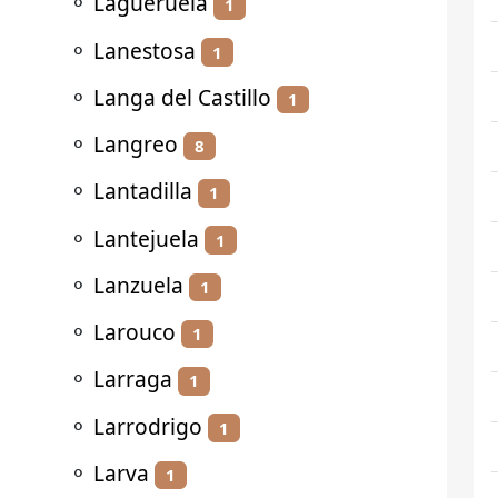
⚬
Lagueruela
1
⚬
Lanestosa
1
⚬
Langa del Castillo
1
⚬
Langreo
8
⚬
Lantadilla
1
⚬
Lantejuela
1
⚬
Lanzuela
1
⚬
Larouco
1
⚬
Larraga
1
⚬
Larrodrigo
1
⚬
Larva
1