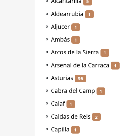
⚬
Alcantarilla
5
⚬
Aldearrubia
1
⚬
Aljucer
1
⚬
Ambás
1
⚬
Arcos de la Sierra
1
⚬
Arsenal de la Carraca
1
⚬
Asturias
36
⚬
Cabra del Camp
1
⚬
Calaf
1
⚬
Caldas de Reis
2
⚬
Capilla
1