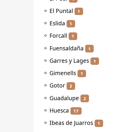
⚬
El Puntal
1
⚬
Eslida
1
⚬
Forcall
1
⚬
Fuensaldaña
1
⚬
Garres y Lages
1
⚬
Gimenells
1
⚬
Gotor
2
⚬
Guadalupe
2
⚬
Huesca
17
⚬
Ibeas de Juarros
1