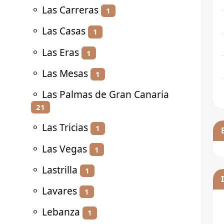
⚬
Las Carreras
1
⚬
Las Casas
1
⚬
Las Eras
1
⚬
Las Mesas
1
⚬
Las Palmas de Gran Canaria
21
⚬
Las Tricias
1
⚬
Las Vegas
1
⚬
Lastrilla
1
⚬
Lavares
1
⚬
Lebanza
1