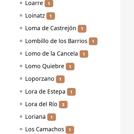
⚬
Loarre
1
⚬
Loinatz
1
⚬
Loma de Castrejón
1
⚬
Lombillo de los Barrios
1
⚬
Lomo de la Cancela
1
⚬
Lomo Quiebre
1
⚬
Loporzano
1
⚬
Lora de Estepa
1
⚬
Lora del Río
3
⚬
Loriana
1
⚬
Los Camachos
1