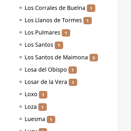
⚬
Los Corrales de Buelna
1
⚬
Los Llanos de Tormes
1
⚬
Los Pulmares
1
⚬
Los Santos
1
⚬
Los Santos de Maimona
3
⚬
Losa del Obispo
1
⚬
Losar de la Vera
1
⚬
Loxo
1
⚬
Loza
1
⚬
Luesma
1