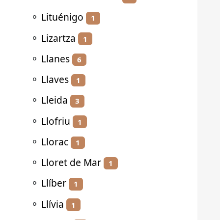
⚬
Lituénigo
1
⚬
Lizartza
1
⚬
Llanes
6
⚬
Llaves
1
⚬
Lleida
3
⚬
Llofriu
1
⚬
Llorac
1
⚬
Lloret de Mar
1
⚬
Llíber
1
⚬
Llívia
1