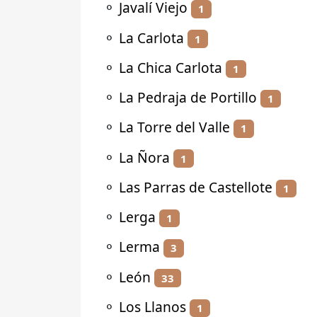
⚬
Javalí Viejo
1
⚬
La Carlota
1
⚬
La Chica Carlota
1
⚬
La Pedraja de Portillo
1
⚬
La Torre del Valle
1
⚬
La Ñora
1
⚬
Las Parras de Castellote
1
⚬
Lerga
1
⚬
Lerma
3
⚬
León
33
⚬
Los Llanos
1