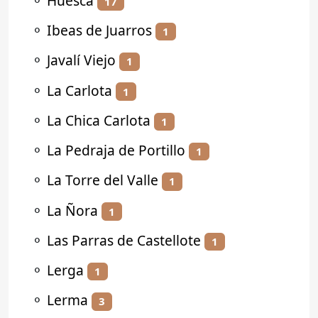
⚬
Huesca
17
⚬
Ibeas de Juarros
1
⚬
Javalí Viejo
1
⚬
La Carlota
1
⚬
La Chica Carlota
1
⚬
La Pedraja de Portillo
1
⚬
La Torre del Valle
1
⚬
La Ñora
1
⚬
Las Parras de Castellote
1
⚬
Lerga
1
⚬
Lerma
3