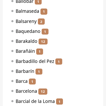
⚬
Ballobar
1
⚬
Balmaseda
1
⚬
Balsareny
2
⚬
Baquedano
1
⚬
Barakaldo
12
⚬
Barañáin
1
⚬
Barbadillo del Pez
1
⚬
Barbarín
1
⚬
Barca
1
⚬
Barcelona
12
⚬
Barcial de la Loma
1