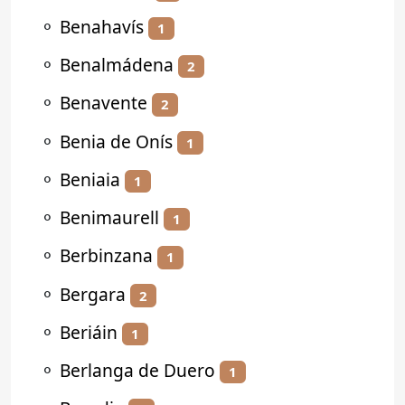
⚬
Benahavís
1
⚬
Benalmádena
2
⚬
Benavente
2
⚬
Benia de Onís
1
⚬
Beniaia
1
⚬
Benimaurell
1
⚬
Berbinzana
1
⚬
Bergara
2
⚬
Beriáin
1
⚬
Berlanga de Duero
1