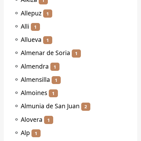
1
⚬
Allepuz
1
⚬
Alli
1
⚬
Allueva
1
⚬
Almenar de Soria
1
⚬
Almendra
1
⚬
Almensilla
1
⚬
Almoines
1
⚬
Almunia de San Juan
2
⚬
Alovera
1
⚬
Alp
1