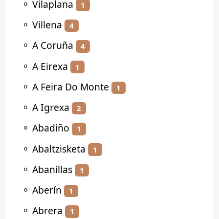
⚬
Vilaplana
1
⚬
Villena
4
⚬
A Coruña
4
⚬
A Eirexa
1
⚬
A Feira Do Monte
1
⚬
A Igrexa
2
⚬
Abadiño
1
⚬
Abaltzisketa
1
⚬
Abanillas
1
⚬
Aberín
1
⚬
Abrera
1