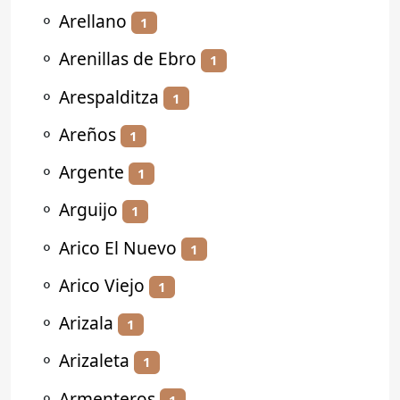
⚬
Arellano
1
⚬
Arenillas de Ebro
1
⚬
Arespalditza
1
⚬
Areños
1
⚬
Argente
1
⚬
Arguijo
1
⚬
Arico El Nuevo
1
⚬
Arico Viejo
1
⚬
Arizala
1
⚬
Arizaleta
1
⚬
Armenteros
1