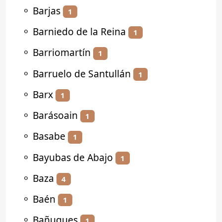
⚬
Barjas
1
⚬
Barniedo de la Reina
1
⚬
Barriomartín
1
⚬
Barruelo de Santullán
1
⚬
Barx
1
⚬
Barásoain
1
⚬
Basabe
1
⚬
Bayubas de Abajo
1
⚬
Baza
4
⚬
Baén
1
⚬
Bañugues
1