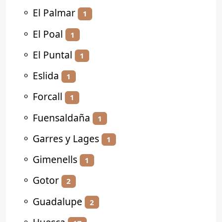
⚬
El Palmar
1
⚬
El Poal
1
⚬
El Puntal
1
⚬
Eslida
1
⚬
Forcall
1
⚬
Fuensaldaña
1
⚬
Garres y Lages
1
⚬
Gimenells
1
⚬
Gotor
2
⚬
Guadalupe
2