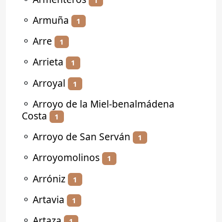
⚬
Armuña
1
⚬
Arre
1
⚬
Arrieta
1
⚬
Arroyal
1
⚬
Arroyo de la Miel-benalmádena
Costa
1
⚬
Arroyo de San Serván
1
⚬
Arroyomolinos
1
⚬
Arróniz
1
⚬
Artavia
1
⚬
Artaza
1