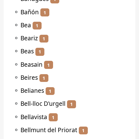
⚬
Bañón
1
⚬
Bea
1
⚬
Beariz
1
⚬
Beas
1
⚬
Beasain
1
⚬
Beires
1
⚬
Belianes
1
⚬
Bell-lloc D'urgell
1
⚬
Bellavista
1
⚬
Bellmunt del Priorat
1