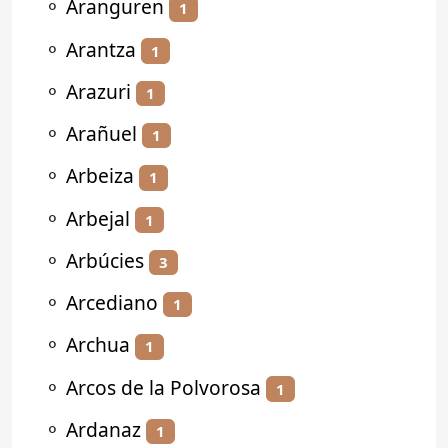
⚬
Aranguren
1
⚬
Arantza
1
⚬
Arazuri
1
⚬
Arañuel
1
⚬
Arbeiza
1
⚬
Arbejal
1
⚬
Arbúcies
3
⚬
Arcediano
1
⚬
Archua
1
⚬
Arcos de la Polvorosa
1
⚬
Ardanaz
1