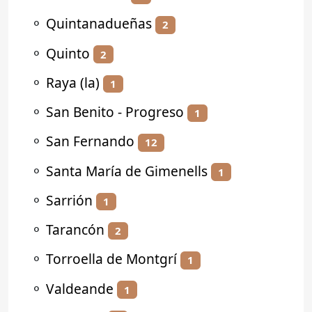
⚬
Quintanadueñas
2
⚬
Quinto
2
⚬
Raya (la)
1
⚬
San Benito - Progreso
1
⚬
San Fernando
12
⚬
Santa María de Gimenells
1
⚬
Sarrión
1
⚬
Tarancón
2
⚬
Torroella de Montgrí
1
⚬
Valdeande
1