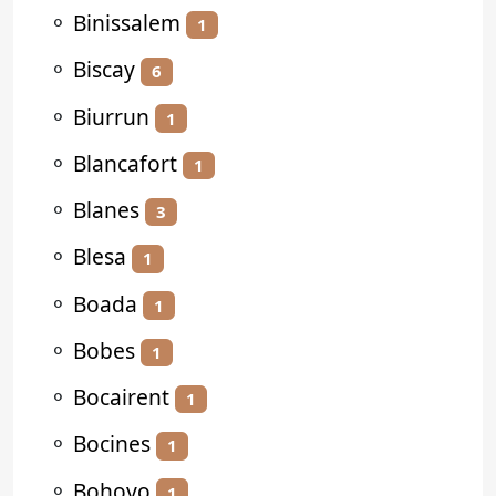
⚬
Binissalem
1
⚬
Biscay
6
⚬
Biurrun
1
⚬
Blancafort
1
⚬
Blanes
3
⚬
Blesa
1
⚬
Boada
1
⚬
Bobes
1
⚬
Bocairent
1
⚬
Bocines
1
⚬
Bohoyo
1