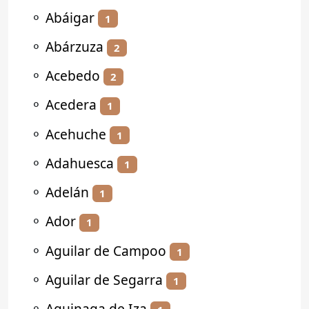
⚬
Abáigar
1
⚬
Abárzuza
2
⚬
Acebedo
2
⚬
Acedera
1
⚬
Acehuche
1
⚬
Adahuesca
1
⚬
Adelán
1
⚬
Ador
1
⚬
Aguilar de Campoo
1
⚬
Aguilar de Segarra
1
⚬
Aguinaga de Iza