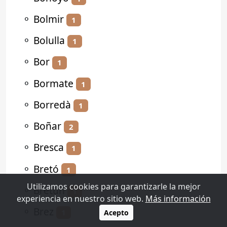
⚬
Bolmir
1
⚬
Bolulla
1
⚬
Bor
1
⚬
Bormate
1
⚬
Borredà
1
⚬
Boñar
2
⚬
Bresca
1
⚬
Bretó
1
Utilizamos cookies para garantizarle la mejor
⚬
Bretún
1
experiencia en nuestro sitio web.
Más información
⚬
Brez
1
Acepto