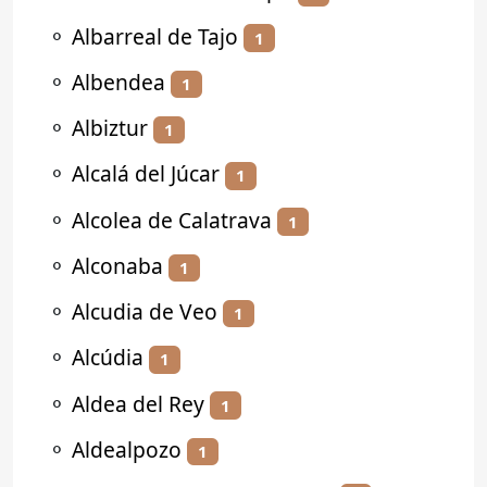
⚬
Albarreal de Tajo
1
⚬
Albendea
1
⚬
Albiztur
1
⚬
Alcalá del Júcar
1
⚬
Alcolea de Calatrava
1
⚬
Alconaba
1
⚬
Alcudia de Veo
1
⚬
Alcúdia
1
⚬
Aldea del Rey
1
⚬
Aldealpozo
1