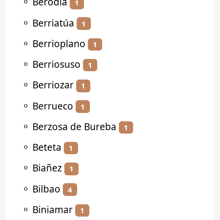
⚬
Berodia
1
⚬
Berriatúa
1
⚬
Berrioplano
1
⚬
Berriosuso
1
⚬
Berriozar
1
⚬
Berrueco
1
⚬
Berzosa de Bureba
1
⚬
Beteta
1
⚬
Biañez
1
⚬
Bilbao
4
⚬
Biniamar
1