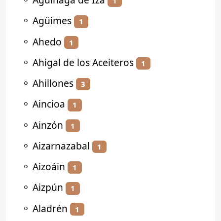
1
⚬
Agüimes
1
⚬
Ahedo
1
⚬
Ahigal de los Aceiteros
1
⚬
Ahillones
3
⚬
Aincioa
1
⚬
Ainzón
1
⚬
Aizarnazabal
1
⚬
Aizoáin
1
⚬
Aizpún
1
⚬
Aladrén
1