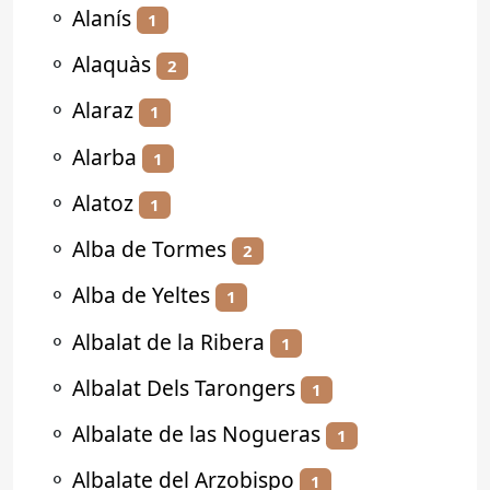
⚬
Alanís
1
⚬
Alaquàs
2
⚬
Alaraz
1
⚬
Alarba
1
⚬
Alatoz
1
⚬
Alba de Tormes
2
⚬
Alba de Yeltes
1
⚬
Albalat de la Ribera
1
⚬
Albalat Dels Tarongers
1
⚬
Albalate de las Nogueras
1
⚬
Albalate del Arzobispo
1