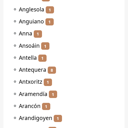
⚬
Anglesola
1
⚬
Anguiano
1
⚬
Anna
1
⚬
Ansoáin
1
⚬
Antella
1
⚬
Antequera
8
⚬
Antxoritz
1
⚬
Aramendía
1
⚬
Arancón
1
⚬
Arandigoyen
1