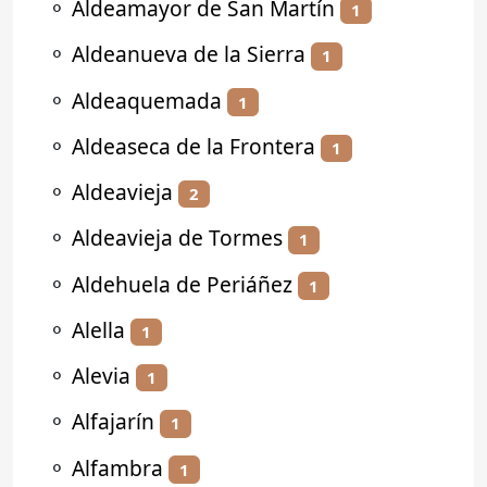
⚬
Aldeamayor de San Martín
1
⚬
Aldeanueva de la Sierra
1
⚬
Aldeaquemada
1
⚬
Aldeaseca de la Frontera
1
⚬
Aldeavieja
2
⚬
Aldeavieja de Tormes
1
⚬
Aldehuela de Periáñez
1
⚬
Alella
1
⚬
Alevia
1
⚬
Alfajarín
1
⚬
Alfambra
1