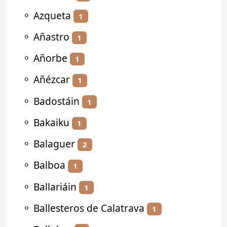
⚬
Azqueta
1
⚬
Añastro
1
⚬
Añorbe
1
⚬
Añézcar
1
⚬
Badostáin
1
⚬
Bakaiku
1
⚬
Balaguer
2
⚬
Balboa
1
⚬
Ballariáin
1
⚬
Ballesteros de Calatrava
1