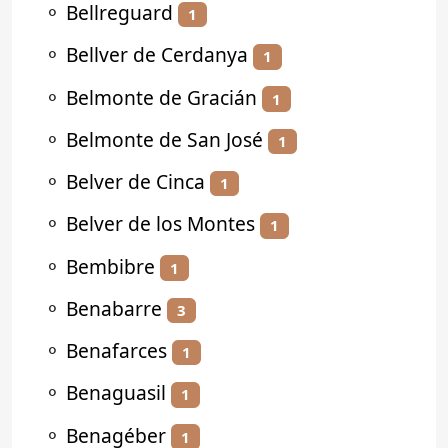
⚬
Bellreguard
1
⚬
Bellver de Cerdanya
1
⚬
Belmonte de Gracián
1
⚬
Belmonte de San José
1
⚬
Belver de Cinca
1
⚬
Belver de los Montes
1
⚬
Bembibre
1
⚬
Benabarre
3
⚬
Benafarces
1
⚬
Benaguasil
1
⚬
Benagéber
1