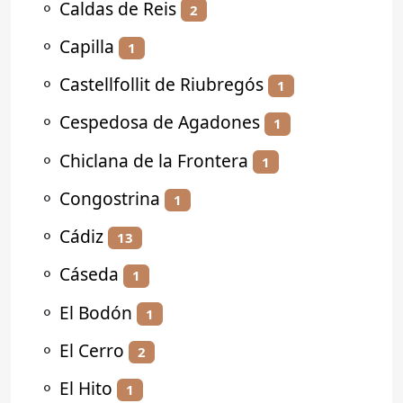
⚬
Caldas de Reis
2
⚬
Capilla
1
⚬
Castellfollit de Riubregós
1
⚬
Cespedosa de Agadones
1
⚬
Chiclana de la Frontera
1
⚬
Congostrina
1
⚬
Cádiz
13
⚬
Cáseda
1
⚬
El Bodón
1
⚬
El Cerro
2
⚬
El Hito
1