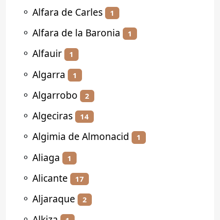
⚬
Alfara de Carles
1
⚬
Alfara de la Baronia
1
⚬
Alfauir
1
⚬
Algarra
1
⚬
Algarrobo
2
⚬
Algeciras
14
⚬
Algimia de Almonacid
1
⚬
Aliaga
1
⚬
Alicante
17
⚬
Aljaraque
2
⚬
Alkiza