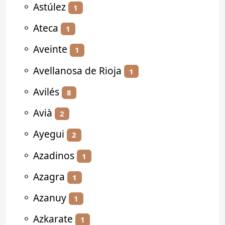
⚬
Astúlez
1
⚬
Ateca
1
⚬
Aveinte
1
⚬
Avellanosa de Rioja
1
⚬
Avilés
8
⚬
Avià
2
⚬
Ayegui
2
⚬
Azadinos
1
⚬
Azagra
1
⚬
Azanuy
1
⚬
Azkarate
1