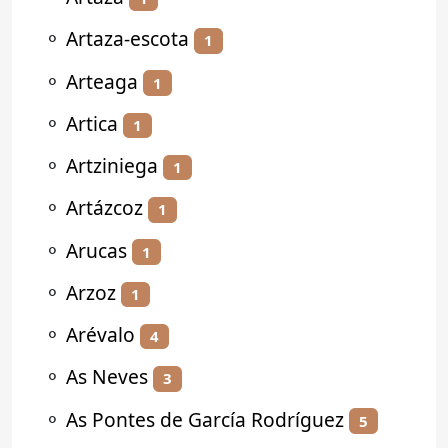
⚬
Artaza-escota
1
⚬
Arteaga
1
⚬
Artica
1
⚬
Artziniega
1
⚬
Artázcoz
1
⚬
Arucas
1
⚬
Arzoz
1
⚬
Arévalo
4
⚬
As Neves
3
⚬
As Pontes de García Rodríguez
5