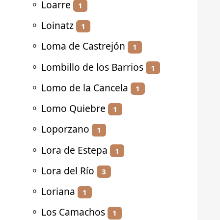
⚬
Loarre
1
⚬
Loinatz
1
⚬
Loma de Castrejón
1
⚬
Lombillo de los Barrios
1
⚬
Lomo de la Cancela
1
⚬
Lomo Quiebre
1
⚬
Loporzano
1
⚬
Lora de Estepa
1
⚬
Lora del Río
3
⚬
Loriana
1
⚬
Los Camachos
1