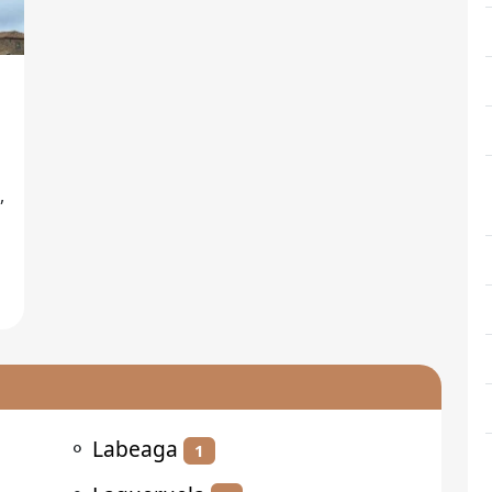
,
⚬
Labeaga
1