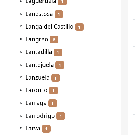
⚬
Lagueruela
1
⚬
Lanestosa
1
⚬
Langa del Castillo
1
⚬
Langreo
8
⚬
Lantadilla
1
⚬
Lantejuela
1
⚬
Lanzuela
1
⚬
Larouco
1
⚬
Larraga
1
⚬
Larrodrigo
1
⚬
Larva
1