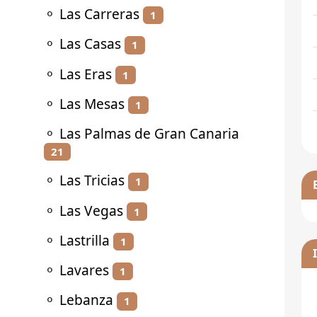
⚬
Las Carreras
1
⚬
Las Casas
1
⚬
Las Eras
1
⚬
Las Mesas
1
⚬
Las Palmas de Gran Canaria
21
⚬
Las Tricias
1
⚬
Las Vegas
1
⚬
Lastrilla
1
⚬
Lavares
1
⚬
Lebanza
1