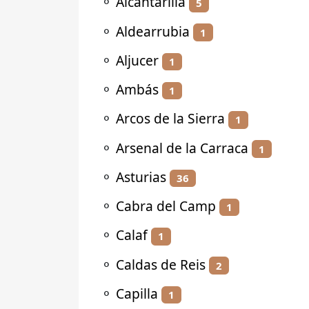
⚬
Alcantarilla
5
⚬
Aldearrubia
1
⚬
Aljucer
1
⚬
Ambás
1
⚬
Arcos de la Sierra
1
⚬
Arsenal de la Carraca
1
⚬
Asturias
36
⚬
Cabra del Camp
1
⚬
Calaf
1
⚬
Caldas de Reis
2
⚬
Capilla
1