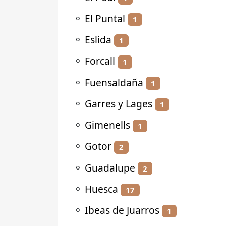
⚬
El Puntal
1
⚬
Eslida
1
⚬
Forcall
1
⚬
Fuensaldaña
1
⚬
Garres y Lages
1
⚬
Gimenells
1
⚬
Gotor
2
⚬
Guadalupe
2
⚬
Huesca
17
⚬
Ibeas de Juarros
1