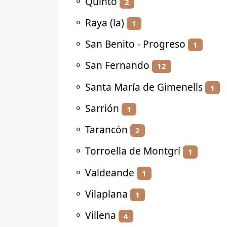
⚬
Quinto
2
⚬
Raya (la)
1
⚬
San Benito - Progreso
1
⚬
San Fernando
12
⚬
Santa María de Gimenells
1
⚬
Sarrión
1
⚬
Tarancón
2
⚬
Torroella de Montgrí
1
⚬
Valdeande
1
⚬
Vilaplana
1
⚬
Villena
4