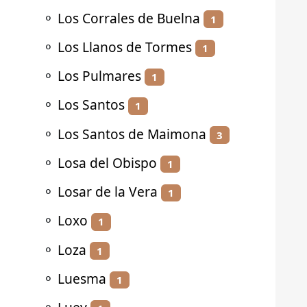
⚬
Los Corrales de Buelna
1
⚬
Los Llanos de Tormes
1
⚬
Los Pulmares
1
⚬
Los Santos
1
⚬
Los Santos de Maimona
3
⚬
Losa del Obispo
1
⚬
Losar de la Vera
1
⚬
Loxo
1
⚬
Loza
1
⚬
Luesma
1