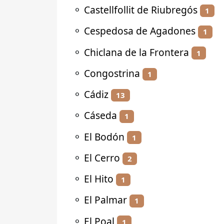
⚬
Castellfollit de Riubregós
1
⚬
Cespedosa de Agadones
1
⚬
Chiclana de la Frontera
1
⚬
Congostrina
1
⚬
Cádiz
13
⚬
Cáseda
1
⚬
El Bodón
1
⚬
El Cerro
2
⚬
El Hito
1
⚬
El Palmar
1
⚬
El Poal
1