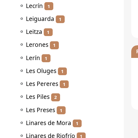
⚬
Lecrín
1
⚬
Leiguarda
1
⚬
Leitza
1
⚬
Lerones
1
⚬
Lerín
1
⚬
Les Oluges
1
⚬
Les Pereres
1
⚬
Les Piles
2
⚬
Les Preses
1
⚬
Linares de Mora
1
⚬
Linares de Riofrío
1