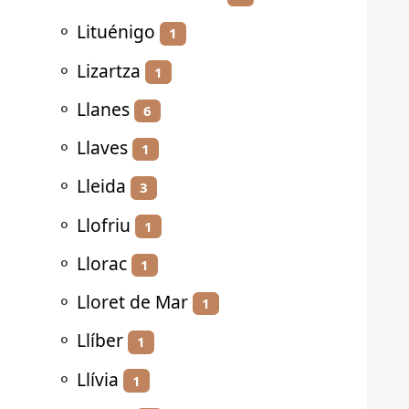
⚬
Lituénigo
1
⚬
Lizartza
1
⚬
Llanes
6
⚬
Llaves
1
⚬
Lleida
3
⚬
Llofriu
1
⚬
Llorac
1
⚬
Lloret de Mar
1
⚬
Llíber
1
⚬
Llívia
1