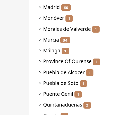
⚬
Madrid
60
⚬
Monòver
1
⚬
Morales de Valverde
1
⚬
Murcia
34
⚬
Málaga
1
⚬
Province Of Ourense
1
⚬
Puebla de Alcocer
1
⚬
Puebla de Soto
1
⚬
Puente Genil
1
⚬
Quintanadueñas
2