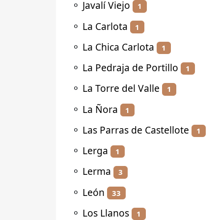
⚬
Javalí Viejo
1
⚬
La Carlota
1
⚬
La Chica Carlota
1
⚬
La Pedraja de Portillo
1
⚬
La Torre del Valle
1
⚬
La Ñora
1
⚬
Las Parras de Castellote
1
⚬
Lerga
1
⚬
Lerma
3
⚬
León
33
⚬
Los Llanos
1