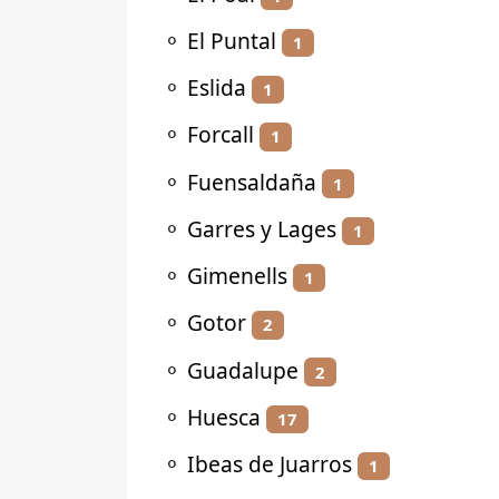
⚬
El Puntal
1
⚬
Eslida
1
⚬
Forcall
1
⚬
Fuensaldaña
1
⚬
Garres y Lages
1
⚬
Gimenells
1
⚬
Gotor
2
⚬
Guadalupe
2
⚬
Huesca
17
⚬
Ibeas de Juarros
1