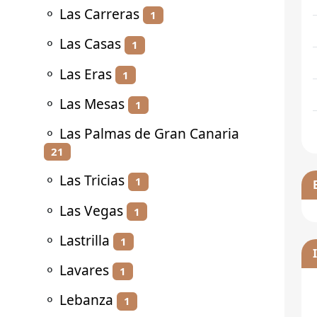
⚬
Las Carreras
1
⚬
Las Casas
1
⚬
Las Eras
1
⚬
Las Mesas
1
⚬
Las Palmas de Gran Canaria
21
⚬
Las Tricias
1
⚬
Las Vegas
1
⚬
Lastrilla
1
⚬
Lavares
1
⚬
Lebanza
1