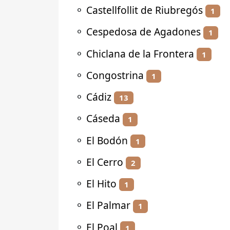
⚬
Castellfollit de Riubregós
1
⚬
Cespedosa de Agadones
1
⚬
Chiclana de la Frontera
1
⚬
Congostrina
1
⚬
Cádiz
13
⚬
Cáseda
1
⚬
El Bodón
1
⚬
El Cerro
2
⚬
El Hito
1
⚬
El Palmar
1
⚬
El Poal
1