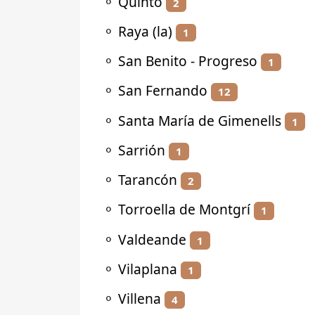
⚬
Quinto
2
⚬
Raya (la)
1
⚬
San Benito - Progreso
1
⚬
San Fernando
12
⚬
Santa María de Gimenells
1
⚬
Sarrión
1
⚬
Tarancón
2
⚬
Torroella de Montgrí
1
⚬
Valdeande
1
⚬
Vilaplana
1
⚬
Villena
4