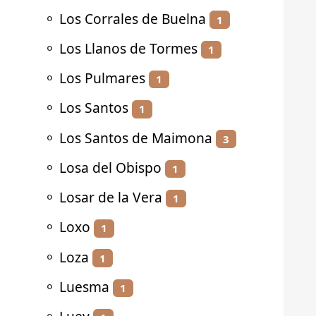
⚬
Los Corrales de Buelna
1
⚬
Los Llanos de Tormes
1
⚬
Los Pulmares
1
⚬
Los Santos
1
⚬
Los Santos de Maimona
3
⚬
Losa del Obispo
1
⚬
Losar de la Vera
1
⚬
Loxo
1
⚬
Loza
1
⚬
Luesma
1