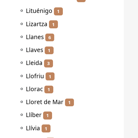
⚬
Lituénigo
1
⚬
Lizartza
1
⚬
Llanes
6
⚬
Llaves
1
⚬
Lleida
3
⚬
Llofriu
1
⚬
Llorac
1
⚬
Lloret de Mar
1
⚬
Llíber
1
⚬
Llívia
1