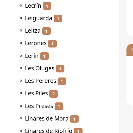
⚬
Lecrín
1
⚬
Leiguarda
1
⚬
Leitza
1
⚬
Lerones
1
⚬
Lerín
1
⚬
Les Oluges
1
⚬
Les Pereres
1
⚬
Les Piles
2
⚬
Les Preses
1
⚬
Linares de Mora
1
⚬
Linares de Riofrío
1