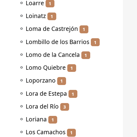
⚬
Loarre
1
⚬
Loinatz
1
⚬
Loma de Castrejón
1
⚬
Lombillo de los Barrios
1
⚬
Lomo de la Cancela
1
⚬
Lomo Quiebre
1
⚬
Loporzano
1
⚬
Lora de Estepa
1
⚬
Lora del Río
3
⚬
Loriana
1
⚬
Los Camachos
1