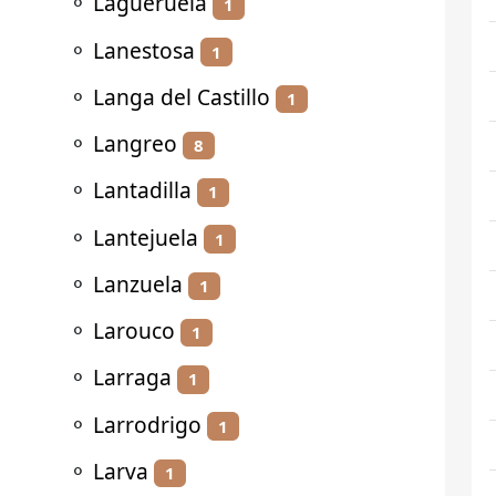
⚬
Lagueruela
1
⚬
Lanestosa
1
⚬
Langa del Castillo
1
⚬
Langreo
8
⚬
Lantadilla
1
⚬
Lantejuela
1
⚬
Lanzuela
1
⚬
Larouco
1
⚬
Larraga
1
⚬
Larrodrigo
1
⚬
Larva
1