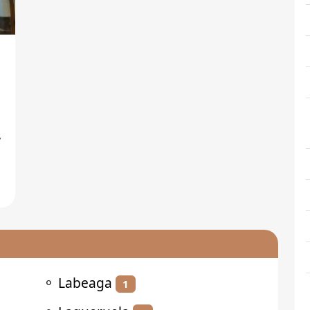
⚬
Labeaga
1