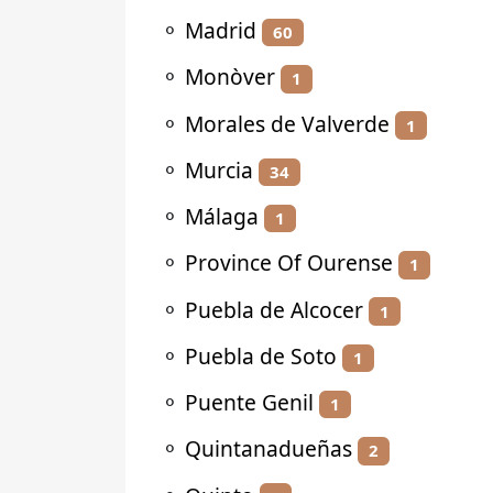
⚬
Madrid
60
⚬
Monòver
1
⚬
Morales de Valverde
1
⚬
Murcia
34
⚬
Málaga
1
⚬
Province Of Ourense
1
⚬
Puebla de Alcocer
1
⚬
Puebla de Soto
1
⚬
Puente Genil
1
⚬
Quintanadueñas
2