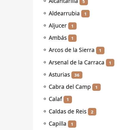
⚬
Alcantarilla
5
⚬
Aldearrubia
1
⚬
Aljucer
1
⚬
Ambás
1
⚬
Arcos de la Sierra
1
⚬
Arsenal de la Carraca
1
⚬
Asturias
36
⚬
Cabra del Camp
1
⚬
Calaf
1
⚬
Caldas de Reis
2
⚬
Capilla
1