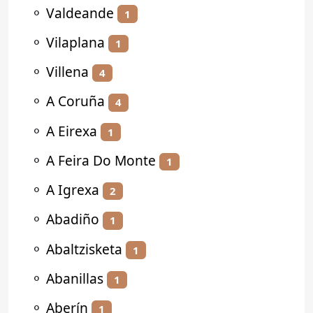
⚬
Valdeande
1
⚬
Vilaplana
1
⚬
Villena
4
⚬
A Coruña
4
⚬
A Eirexa
1
⚬
A Feira Do Monte
1
⚬
A Igrexa
2
⚬
Abadiño
1
⚬
Abaltzisketa
1
⚬
Abanillas
1
⚬
Aberín
1