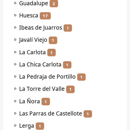
⚬
Guadalupe
2
⚬
Huesca
17
⚬
Ibeas de Juarros
1
⚬
Javalí Viejo
1
⚬
La Carlota
1
⚬
La Chica Carlota
1
⚬
La Pedraja de Portillo
1
⚬
La Torre del Valle
1
⚬
La Ñora
1
⚬
Las Parras de Castellote
1
⚬
Lerga
1