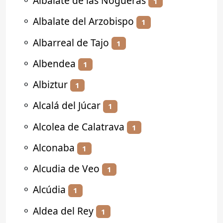
⚬
Albalate de las Nogueras
1
⚬
Albalate del Arzobispo
1
⚬
Albarreal de Tajo
1
⚬
Albendea
1
⚬
Albiztur
1
⚬
Alcalá del Júcar
1
⚬
Alcolea de Calatrava
1
⚬
Alconaba
1
⚬
Alcudia de Veo
1
⚬
Alcúdia
1
⚬
Aldea del Rey
1