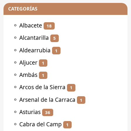
CATEGORÍAS
⚬
Albacete
18
⚬
Alcantarilla
5
⚬
Aldearrubia
1
⚬
Aljucer
1
⚬
Ambás
1
⚬
Arcos de la Sierra
1
⚬
Arsenal de la Carraca
1
⚬
Asturias
36
⚬
Cabra del Camp
1