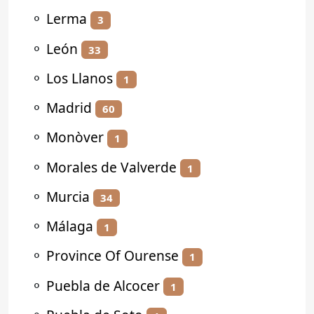
⚬
Lerma
3
⚬
León
33
⚬
Los Llanos
1
⚬
Madrid
60
⚬
Monòver
1
⚬
Morales de Valverde
1
⚬
Murcia
34
⚬
Málaga
1
⚬
Province Of Ourense
1
⚬
Puebla de Alcocer
1