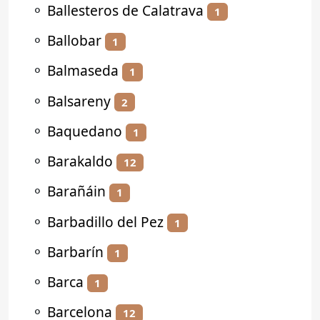
⚬
Ballesteros de Calatrava
1
⚬
Ballobar
1
⚬
Balmaseda
1
⚬
Balsareny
2
⚬
Baquedano
1
⚬
Barakaldo
12
⚬
Barañáin
1
⚬
Barbadillo del Pez
1
⚬
Barbarín
1
⚬
Barca
1
⚬
Barcelona
12