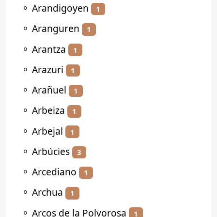
⚬
Arandigoyen
1
⚬
Aranguren
1
⚬
Arantza
1
⚬
Arazuri
1
⚬
Arañuel
1
⚬
Arbeiza
1
⚬
Arbejal
1
⚬
Arbúcies
3
⚬
Arcediano
1
⚬
Archua
1
⚬
Arcos de la Polvorosa
1