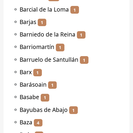
⚬
Barcial de la Loma
1
⚬
Barjas
1
⚬
Barniedo de la Reina
1
⚬
Barriomartín
1
⚬
Barruelo de Santullán
1
⚬
Barx
1
⚬
Barásoain
1
⚬
Basabe
1
⚬
Bayubas de Abajo
1
⚬
Baza
4