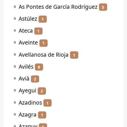
⚬
As Pontes de García Rodríguez
5
⚬
Astúlez
1
⚬
Ateca
1
⚬
Aveinte
1
⚬
Avellanosa de Rioja
1
⚬
Avilés
8
⚬
Avià
2
⚬
Ayegui
2
⚬
Azadinos
1
⚬
Azagra
1
⚬
Azanuy
1