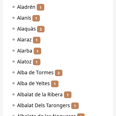
⚬
Aladrén
1
⚬
Alanís
1
⚬
Alaquàs
2
⚬
Alaraz
1
⚬
Alarba
1
⚬
Alatoz
1
⚬
Alba de Tormes
2
⚬
Alba de Yeltes
1
⚬
Albalat de la Ribera
1
⚬
Albalat Dels Tarongers
1