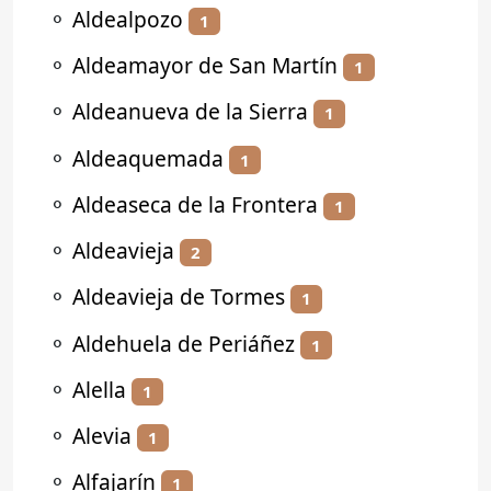
⚬
Aldealpozo
1
⚬
Aldeamayor de San Martín
1
⚬
Aldeanueva de la Sierra
1
⚬
Aldeaquemada
1
⚬
Aldeaseca de la Frontera
1
⚬
Aldeavieja
2
⚬
Aldeavieja de Tormes
1
⚬
Aldehuela de Periáñez
1
⚬
Alella
1
⚬
Alevia
1
⚬
Alfajarín
1