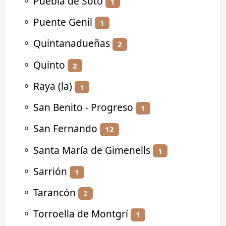
⚬
Puebla de Soto
1
⚬
Puente Genil
1
⚬
Quintanadueñas
2
⚬
Quinto
2
⚬
Raya (la)
1
⚬
San Benito - Progreso
1
⚬
San Fernando
12
⚬
Santa María de Gimenells
1
⚬
Sarrión
1
⚬
Tarancón
2
⚬
Torroella de Montgrí
1