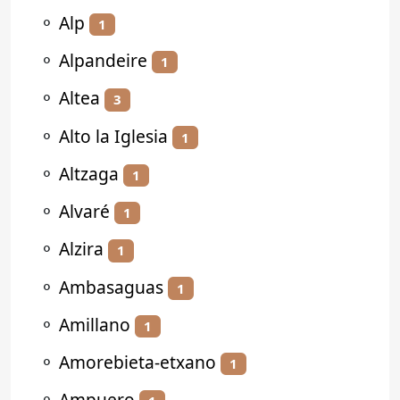
⚬
Alp
1
⚬
Alpandeire
1
⚬
Altea
3
⚬
Alto la Iglesia
1
⚬
Altzaga
1
⚬
Alvaré
1
⚬
Alzira
1
⚬
Ambasaguas
1
⚬
Amillano
1
⚬
Amorebieta-etxano
1
⚬
Ampuero