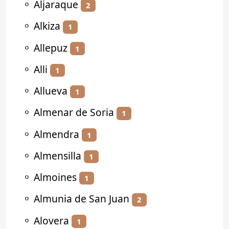
⚬
Aljaraque
2
⚬
Alkiza
1
⚬
Allepuz
1
⚬
Alli
1
⚬
Allueva
1
⚬
Almenar de Soria
1
⚬
Almendra
1
⚬
Almensilla
1
⚬
Almoines
1
⚬
Almunia de San Juan
2
⚬
Alovera
1