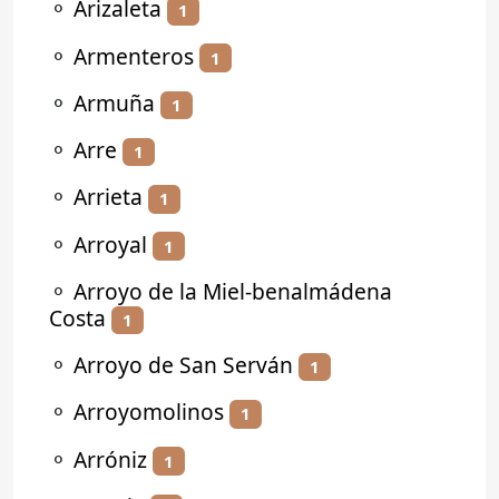
⚬
Arizaleta
1
⚬
Armenteros
1
⚬
Armuña
1
⚬
Arre
1
⚬
Arrieta
1
⚬
Arroyal
1
⚬
Arroyo de la Miel-benalmádena
Costa
1
⚬
Arroyo de San Serván
1
⚬
Arroyomolinos
1
⚬
Arróniz
1