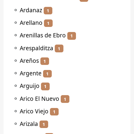
⚬
Ardanaz
1
⚬
Arellano
1
⚬
Arenillas de Ebro
1
⚬
Arespalditza
1
⚬
Areños
1
⚬
Argente
1
⚬
Arguijo
1
⚬
Arico El Nuevo
1
⚬
Arico Viejo
1
⚬
Arizala
1