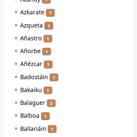
⚬
Azkarate
1
⚬
Azqueta
1
⚬
Añastro
1
⚬
Añorbe
1
⚬
Añézcar
1
⚬
Badostáin
1
⚬
Bakaiku
1
⚬
Balaguer
2
⚬
Balboa
1
⚬
Ballariáin
1