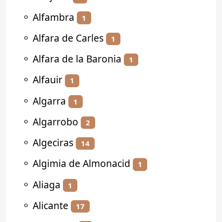
⚬
Alfambra
1
⚬
Alfara de Carles
1
⚬
Alfara de la Baronia
1
⚬
Alfauir
1
⚬
Algarra
1
⚬
Algarrobo
2
⚬
Algeciras
14
⚬
Algimia de Almonacid
1
⚬
Aliaga
1
⚬
Alicante
17