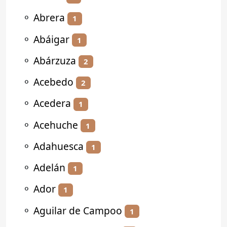
⚬
Abrera
1
⚬
Abáigar
1
⚬
Abárzuza
2
⚬
Acebedo
2
⚬
Acedera
1
⚬
Acehuche
1
⚬
Adahuesca
1
⚬
Adelán
1
⚬
Ador
1
⚬
Aguilar de Campoo
1