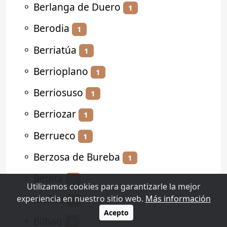
⚬
Berlanga de Duero
1
⚬
Berodia
1
⚬
Berriatúa
1
⚬
Berrioplano
1
⚬
Berriosuso
1
⚬
Berriozar
1
⚬
Berrueco
1
⚬
Berzosa de Bureba
1
⚬
Beteta
1
Utilizamos cookies para garantizarle la mejor
⚬
Biañez
experiencia en nuestro sitio web.
Más información
1
Acepto
⚬
Bilbao
4