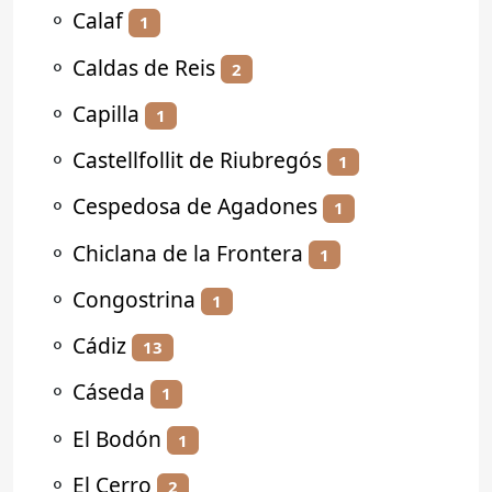
⚬
Calaf
1
⚬
Caldas de Reis
2
⚬
Capilla
1
⚬
Castellfollit de Riubregós
1
⚬
Cespedosa de Agadones
1
⚬
Chiclana de la Frontera
1
⚬
Congostrina
1
⚬
Cádiz
13
⚬
Cáseda
1
⚬
El Bodón
1
⚬
El Cerro
2