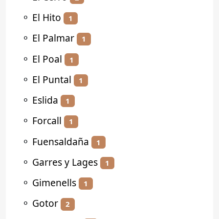
⚬
El Hito
1
⚬
El Palmar
1
⚬
El Poal
1
⚬
El Puntal
1
⚬
Eslida
1
⚬
Forcall
1
⚬
Fuensaldaña
1
⚬
Garres y Lages
1
⚬
Gimenells
1
⚬
Gotor
2