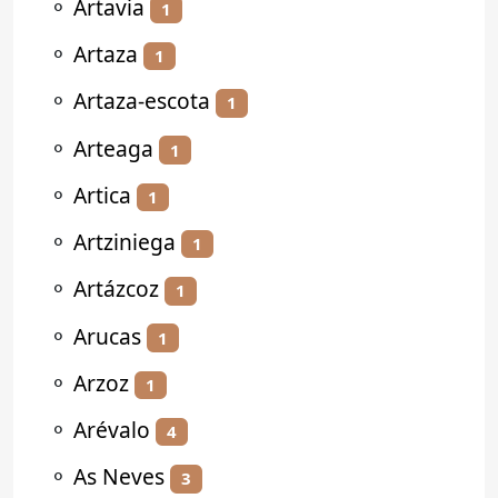
⚬
Artavia
1
⚬
Artaza
1
⚬
Artaza-escota
1
⚬
Arteaga
1
⚬
Artica
1
⚬
Artziniega
1
⚬
Artázcoz
1
⚬
Arucas
1
⚬
Arzoz
1
⚬
Arévalo
4
⚬
As Neves
3