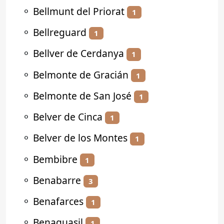
⚬
Bellmunt del Priorat
1
⚬
Bellreguard
1
⚬
Bellver de Cerdanya
1
⚬
Belmonte de Gracián
1
⚬
Belmonte de San José
1
⚬
Belver de Cinca
1
⚬
Belver de los Montes
1
⚬
Bembibre
1
⚬
Benabarre
3
⚬
Benafarces
1
⚬
Benaguasil
1