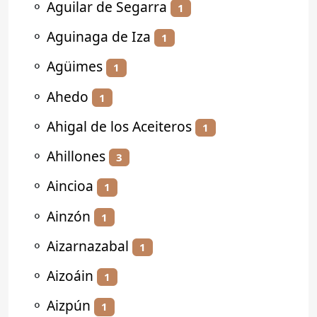
⚬
Aguilar de Segarra
1
⚬
Aguinaga de Iza
1
⚬
Agüimes
1
⚬
Ahedo
1
⚬
Ahigal de los Aceiteros
1
⚬
Ahillones
3
⚬
Aincioa
1
⚬
Ainzón
1
⚬
Aizarnazabal
1
⚬
Aizoáin
1
⚬
Aizpún
1