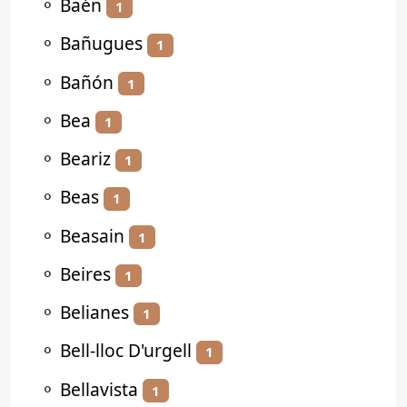
⚬
Baén
1
⚬
Bañugues
1
⚬
Bañón
1
⚬
Bea
1
⚬
Beariz
1
⚬
Beas
1
⚬
Beasain
1
⚬
Beires
1
⚬
Belianes
1
⚬
Bell-lloc D'urgell
1
⚬
Bellavista
1