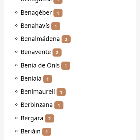
⚬
Benagéber
1
⚬
Benahavís
1
⚬
Benalmádena
2
⚬
Benavente
2
⚬
Benia de Onís
1
⚬
Beniaia
1
⚬
Benimaurell
1
⚬
Berbinzana
1
⚬
Bergara
2
⚬
Beriáin
1