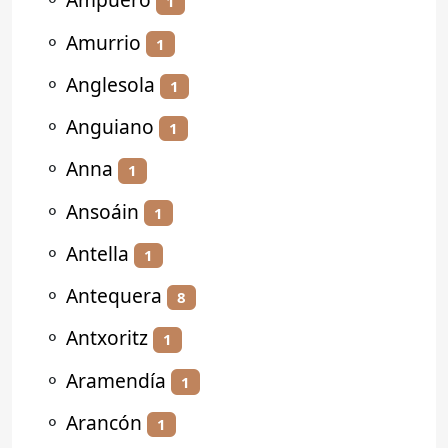
1
⚬
Amurrio
1
⚬
Anglesola
1
⚬
Anguiano
1
⚬
Anna
1
⚬
Ansoáin
1
⚬
Antella
1
⚬
Antequera
8
⚬
Antxoritz
1
⚬
Aramendía
1
⚬
Arancón
1