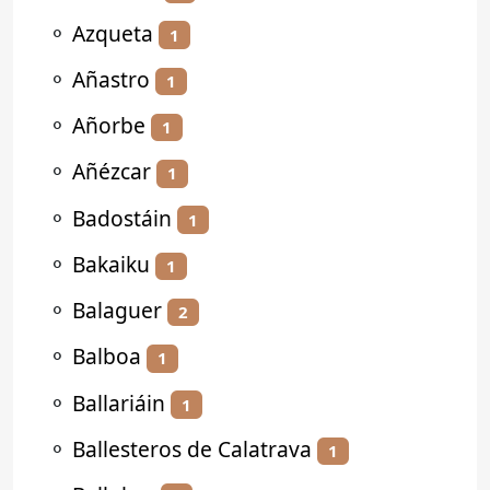
⚬
Azqueta
1
⚬
Añastro
1
⚬
Añorbe
1
⚬
Añézcar
1
⚬
Badostáin
1
⚬
Bakaiku
1
⚬
Balaguer
2
⚬
Balboa
1
⚬
Ballariáin
1
⚬
Ballesteros de Calatrava
1