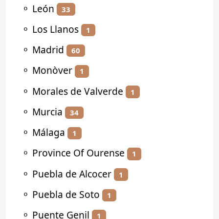
⚬
León
33
⚬
Los Llanos
1
⚬
Madrid
60
⚬
Monòver
1
⚬
Morales de Valverde
1
⚬
Murcia
34
⚬
Málaga
1
⚬
Province Of Ourense
1
⚬
Puebla de Alcocer
1
⚬
Puebla de Soto
1
⚬
Puente Genil
1