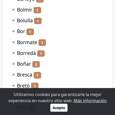
⚬
Bolmir
1
⚬
Bolulla
1
⚬
Bor
1
⚬
Bormate
1
⚬
Borredà
1
⚬
Boñar
2
⚬
Bresca
1
⚬
Bretó
1
Utilizamos cookies para garantizarle la mejor
⚬
Bretún
1
experiencia en nuestro sitio web.
Más información
⚬
Brez
1
Acepto