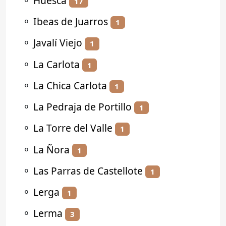
⚬
Huesca
17
⚬
Ibeas de Juarros
1
⚬
Javalí Viejo
1
⚬
La Carlota
1
⚬
La Chica Carlota
1
⚬
La Pedraja de Portillo
1
⚬
La Torre del Valle
1
⚬
La Ñora
1
⚬
Las Parras de Castellote
1
⚬
Lerga
1
⚬
Lerma
3