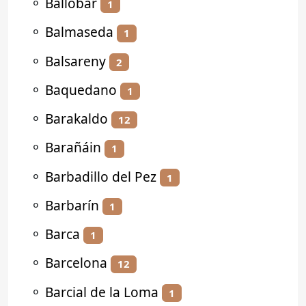
⚬
Ballobar
1
⚬
Balmaseda
1
⚬
Balsareny
2
⚬
Baquedano
1
⚬
Barakaldo
12
⚬
Barañáin
1
⚬
Barbadillo del Pez
1
⚬
Barbarín
1
⚬
Barca
1
⚬
Barcelona
12
⚬
Barcial de la Loma
1