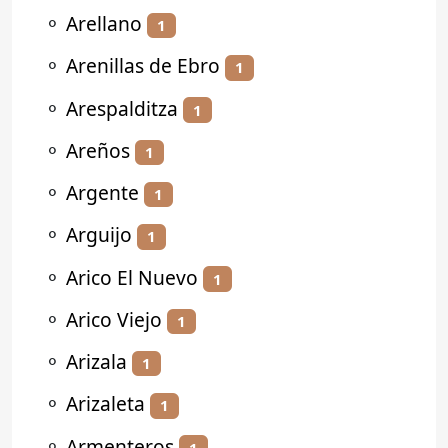
⚬
Arellano
1
⚬
Arenillas de Ebro
1
⚬
Arespalditza
1
⚬
Areños
1
⚬
Argente
1
⚬
Arguijo
1
⚬
Arico El Nuevo
1
⚬
Arico Viejo
1
⚬
Arizala
1
⚬
Arizaleta
1
⚬
Armenteros
1