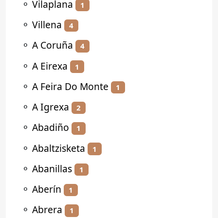
⚬
Vilaplana
1
⚬
Villena
4
⚬
A Coruña
4
⚬
A Eirexa
1
⚬
A Feira Do Monte
1
⚬
A Igrexa
2
⚬
Abadiño
1
⚬
Abaltzisketa
1
⚬
Abanillas
1
⚬
Aberín
1
⚬
Abrera
1