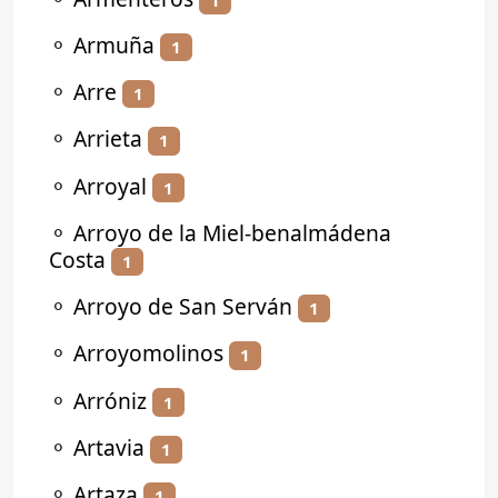
⚬
Armuña
1
⚬
Arre
1
⚬
Arrieta
1
⚬
Arroyal
1
⚬
Arroyo de la Miel-benalmádena
Costa
1
⚬
Arroyo de San Serván
1
⚬
Arroyomolinos
1
⚬
Arróniz
1
⚬
Artavia
1
⚬
Artaza
1