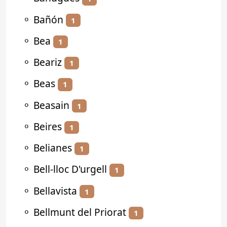
⚬
Bañón
1
⚬
Bea
1
⚬
Beariz
1
⚬
Beas
1
⚬
Beasain
1
⚬
Beires
1
⚬
Belianes
1
⚬
Bell-lloc D'urgell
1
⚬
Bellavista
1
⚬
Bellmunt del Priorat
1