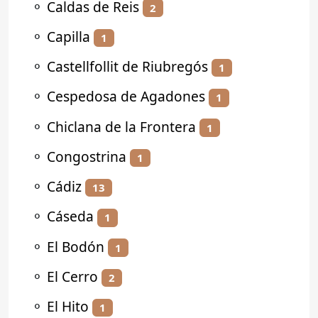
⚬
Caldas de Reis
2
⚬
Capilla
1
⚬
Castellfollit de Riubregós
1
⚬
Cespedosa de Agadones
1
⚬
Chiclana de la Frontera
1
⚬
Congostrina
1
⚬
Cádiz
13
⚬
Cáseda
1
⚬
El Bodón
1
⚬
El Cerro
2
⚬
El Hito
1