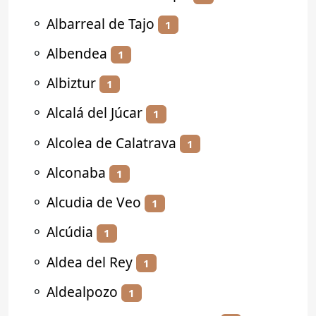
⚬
Albarreal de Tajo
1
⚬
Albendea
1
⚬
Albiztur
1
⚬
Alcalá del Júcar
1
⚬
Alcolea de Calatrava
1
⚬
Alconaba
1
⚬
Alcudia de Veo
1
⚬
Alcúdia
1
⚬
Aldea del Rey
1
⚬
Aldealpozo
1