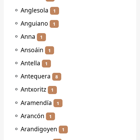
⚬
Anglesola
1
⚬
Anguiano
1
⚬
Anna
1
⚬
Ansoáin
1
⚬
Antella
1
⚬
Antequera
8
⚬
Antxoritz
1
⚬
Aramendía
1
⚬
Arancón
1
⚬
Arandigoyen
1