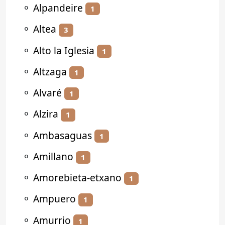
⚬
Alpandeire
1
⚬
Altea
3
⚬
Alto la Iglesia
1
⚬
Altzaga
1
⚬
Alvaré
1
⚬
Alzira
1
⚬
Ambasaguas
1
⚬
Amillano
1
⚬
Amorebieta-etxano
1
⚬
Ampuero
1
⚬
Amurrio
1