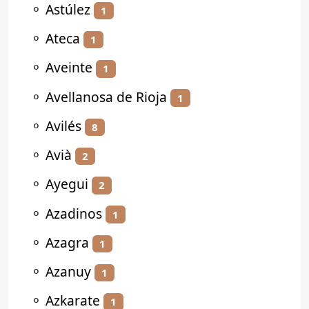
⚬
Astúlez
1
⚬
Ateca
1
⚬
Aveinte
1
⚬
Avellanosa de Rioja
1
⚬
Avilés
8
⚬
Avià
2
⚬
Ayegui
2
⚬
Azadinos
1
⚬
Azagra
1
⚬
Azanuy
1
⚬
Azkarate
1