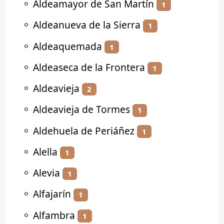
⚬
Aldeamayor de San Martín
1
⚬
Aldeanueva de la Sierra
1
⚬
Aldeaquemada
1
⚬
Aldeaseca de la Frontera
1
⚬
Aldeavieja
2
⚬
Aldeavieja de Tormes
1
⚬
Aldehuela de Periáñez
1
⚬
Alella
1
⚬
Alevia
1
⚬
Alfajarín
1
⚬
Alfambra
1