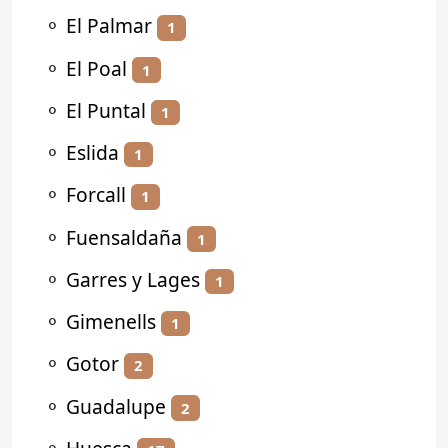
⚬
El Palmar
1
⚬
El Poal
1
⚬
El Puntal
1
⚬
Eslida
1
⚬
Forcall
1
⚬
Fuensaldaña
1
⚬
Garres y Lages
1
⚬
Gimenells
1
⚬
Gotor
2
⚬
Guadalupe
2