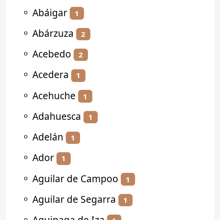
⚬
Abáigar
1
⚬
Abárzuza
2
⚬
Acebedo
2
⚬
Acedera
1
⚬
Acehuche
1
⚬
Adahuesca
1
⚬
Adelán
1
⚬
Ador
1
⚬
Aguilar de Campoo
1
⚬
Aguilar de Segarra
1
⚬
Aguinaga de Iza