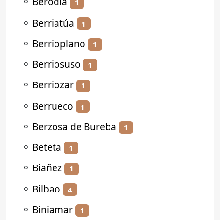
⚬
Berodia
1
⚬
Berriatúa
1
⚬
Berrioplano
1
⚬
Berriosuso
1
⚬
Berriozar
1
⚬
Berrueco
1
⚬
Berzosa de Bureba
1
⚬
Beteta
1
⚬
Biañez
1
⚬
Bilbao
4
⚬
Biniamar
1