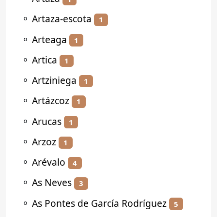
⚬
Artaza-escota
1
⚬
Arteaga
1
⚬
Artica
1
⚬
Artziniega
1
⚬
Artázcoz
1
⚬
Arucas
1
⚬
Arzoz
1
⚬
Arévalo
4
⚬
As Neves
3
⚬
As Pontes de García Rodríguez
5