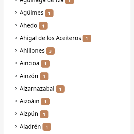
1
⚬
Agüimes
1
⚬
Ahedo
1
⚬
Ahigal de los Aceiteros
1
⚬
Ahillones
3
⚬
Aincioa
1
⚬
Ainzón
1
⚬
Aizarnazabal
1
⚬
Aizoáin
1
⚬
Aizpún
1
⚬
Aladrén
1