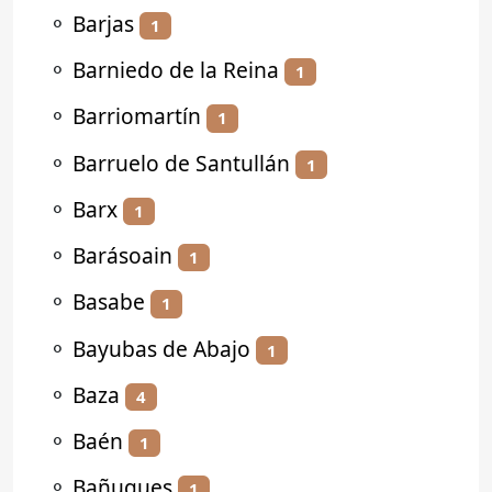
⚬
Barjas
1
⚬
Barniedo de la Reina
1
⚬
Barriomartín
1
⚬
Barruelo de Santullán
1
⚬
Barx
1
⚬
Barásoain
1
⚬
Basabe
1
⚬
Bayubas de Abajo
1
⚬
Baza
4
⚬
Baén
1
⚬
Bañugues
1