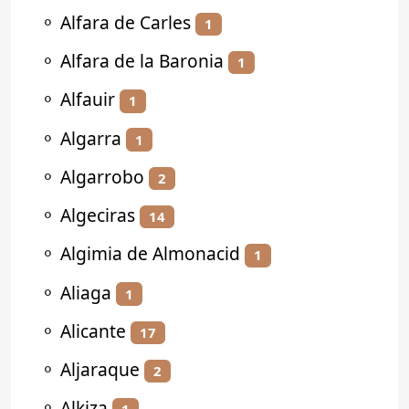
⚬
Alfara de Carles
1
⚬
Alfara de la Baronia
1
⚬
Alfauir
1
⚬
Algarra
1
⚬
Algarrobo
2
⚬
Algeciras
14
⚬
Algimia de Almonacid
1
⚬
Aliaga
1
⚬
Alicante
17
⚬
Aljaraque
2
⚬
Alkiza