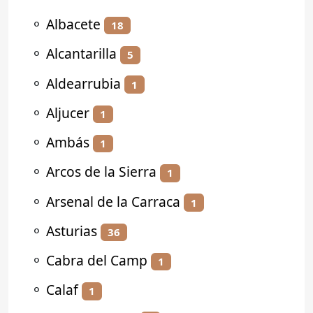
⚬
Albacete
18
⚬
Alcantarilla
5
⚬
Aldearrubia
1
⚬
Aljucer
1
⚬
Ambás
1
⚬
Arcos de la Sierra
1
⚬
Arsenal de la Carraca
1
⚬
Asturias
36
⚬
Cabra del Camp
1
⚬
Calaf
1