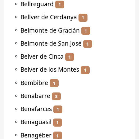
⚬
Bellreguard
1
⚬
Bellver de Cerdanya
1
⚬
Belmonte de Gracián
1
⚬
Belmonte de San José
1
⚬
Belver de Cinca
1
⚬
Belver de los Montes
1
⚬
Bembibre
1
⚬
Benabarre
3
⚬
Benafarces
1
⚬
Benaguasil
1
⚬
Benagéber
1