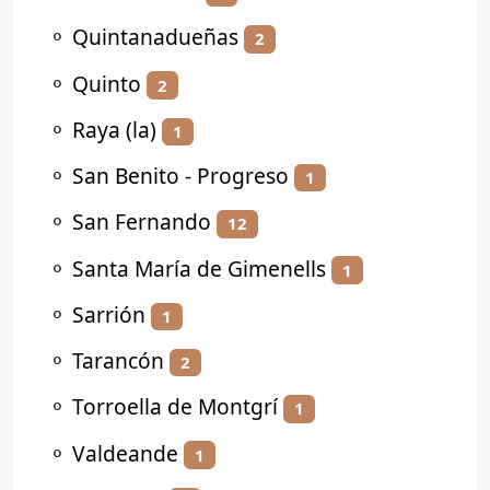
⚬
Quintanadueñas
2
⚬
Quinto
2
⚬
Raya (la)
1
⚬
San Benito - Progreso
1
⚬
San Fernando
12
⚬
Santa María de Gimenells
1
⚬
Sarrión
1
⚬
Tarancón
2
⚬
Torroella de Montgrí
1
⚬
Valdeande
1