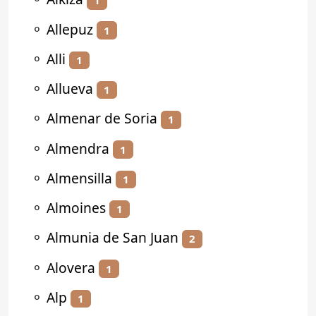
1
⚬
Allepuz
1
⚬
Alli
1
⚬
Allueva
1
⚬
Almenar de Soria
1
⚬
Almendra
1
⚬
Almensilla
1
⚬
Almoines
1
⚬
Almunia de San Juan
2
⚬
Alovera
1
⚬
Alp
1