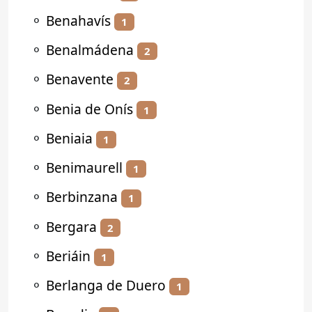
⚬
Benahavís
1
⚬
Benalmádena
2
⚬
Benavente
2
⚬
Benia de Onís
1
⚬
Beniaia
1
⚬
Benimaurell
1
⚬
Berbinzana
1
⚬
Bergara
2
⚬
Beriáin
1
⚬
Berlanga de Duero
1