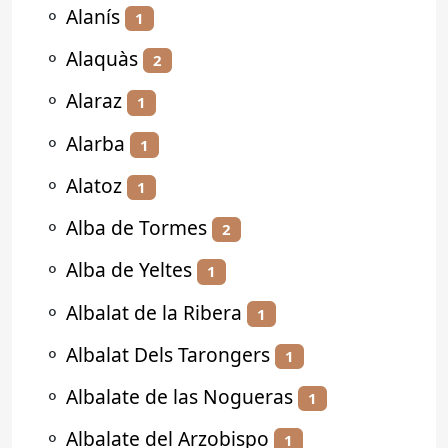
⚬
Alanís
1
⚬
Alaquàs
2
⚬
Alaraz
1
⚬
Alarba
1
⚬
Alatoz
1
⚬
Alba de Tormes
2
⚬
Alba de Yeltes
1
⚬
Albalat de la Ribera
1
⚬
Albalat Dels Tarongers
1
⚬
Albalate de las Nogueras
1
⚬
Albalate del Arzobispo
1