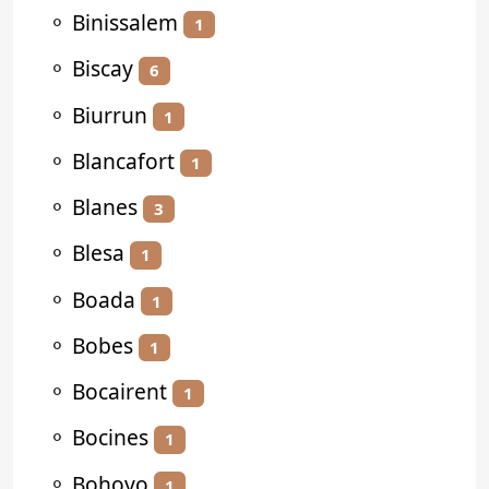
⚬
Binissalem
1
⚬
Biscay
6
⚬
Biurrun
1
⚬
Blancafort
1
⚬
Blanes
3
⚬
Blesa
1
⚬
Boada
1
⚬
Bobes
1
⚬
Bocairent
1
⚬
Bocines
1
⚬
Bohoyo
1