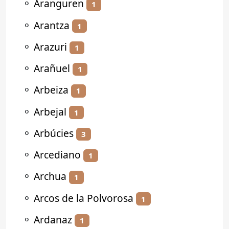
⚬
Aranguren
1
⚬
Arantza
1
⚬
Arazuri
1
⚬
Arañuel
1
⚬
Arbeiza
1
⚬
Arbejal
1
⚬
Arbúcies
3
⚬
Arcediano
1
⚬
Archua
1
⚬
Arcos de la Polvorosa
1
⚬
Ardanaz
1