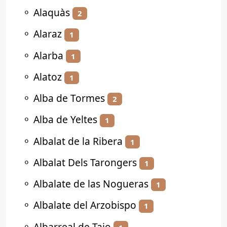
⚬
Alaquàs
2
⚬
Alaraz
1
⚬
Alarba
1
⚬
Alatoz
1
⚬
Alba de Tormes
2
⚬
Alba de Yeltes
1
⚬
Albalat de la Ribera
1
⚬
Albalat Dels Tarongers
1
⚬
Albalate de las Nogueras
1
⚬
Albalate del Arzobispo
1
⚬
Albarreal de Tajo