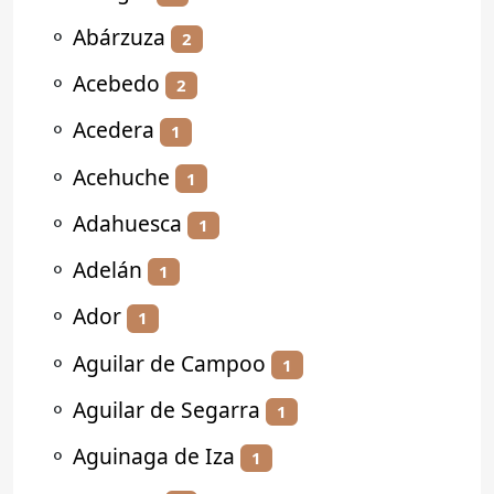
⚬
Abárzuza
2
⚬
Acebedo
2
⚬
Acedera
1
⚬
Acehuche
1
⚬
Adahuesca
1
⚬
Adelán
1
⚬
Ador
1
⚬
Aguilar de Campoo
1
⚬
Aguilar de Segarra
1
⚬
Aguinaga de Iza
1