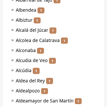
1
⚬
Albendea
1
⚬
Albiztur
1
⚬
Alcalá del Júcar
1
⚬
Alcolea de Calatrava
1
⚬
Alconaba
1
⚬
Alcudia de Veo
1
⚬
Alcúdia
1
⚬
Aldea del Rey
1
⚬
Aldealpozo
1
⚬
Aldeamayor de San Martín
1