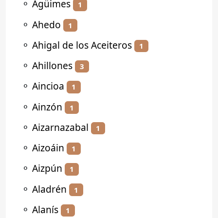
⚬
Agüimes
1
⚬
Ahedo
1
⚬
Ahigal de los Aceiteros
1
⚬
Ahillones
3
⚬
Aincioa
1
⚬
Ainzón
1
⚬
Aizarnazabal
1
⚬
Aizoáin
1
⚬
Aizpún
1
⚬
Aladrén
1
⚬
Alanís
1