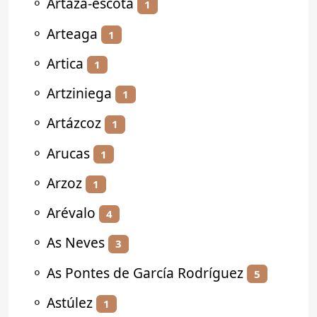
⚬
Artaza-escota
1
⚬
Arteaga
1
⚬
Artica
1
⚬
Artziniega
1
⚬
Artázcoz
1
⚬
Arucas
1
⚬
Arzoz
1
⚬
Arévalo
4
⚬
As Neves
3
⚬
As Pontes de García Rodríguez
5
⚬
Astúlez
1