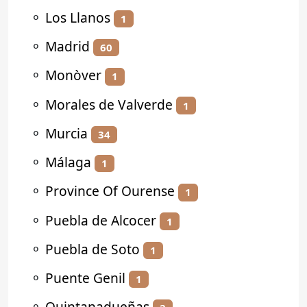
⚬
Los Llanos
1
⚬
Madrid
60
⚬
Monòver
1
⚬
Morales de Valverde
1
⚬
Murcia
34
⚬
Málaga
1
⚬
Province Of Ourense
1
⚬
Puebla de Alcocer
1
⚬
Puebla de Soto
1
⚬
Puente Genil
1
⚬
Quintanadueñas