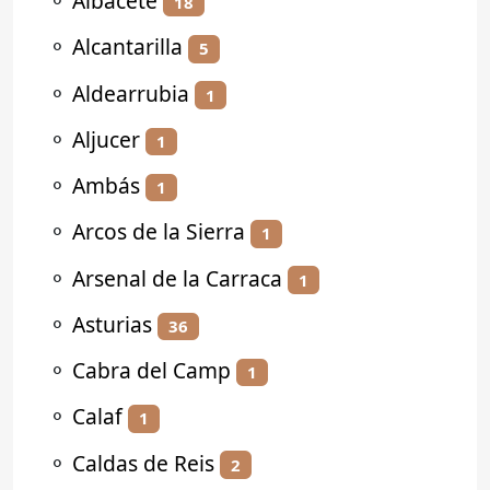
⚬
Albacete
18
⚬
Alcantarilla
5
⚬
Aldearrubia
1
⚬
Aljucer
1
⚬
Ambás
1
⚬
Arcos de la Sierra
1
⚬
Arsenal de la Carraca
1
⚬
Asturias
36
⚬
Cabra del Camp
1
⚬
Calaf
1
⚬
Caldas de Reis
2