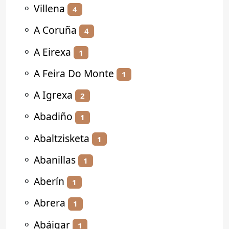
⚬
Villena
4
⚬
A Coruña
4
⚬
A Eirexa
1
⚬
A Feira Do Monte
1
⚬
A Igrexa
2
⚬
Abadiño
1
⚬
Abaltzisketa
1
⚬
Abanillas
1
⚬
Aberín
1
⚬
Abrera
1
⚬
Abáigar
1