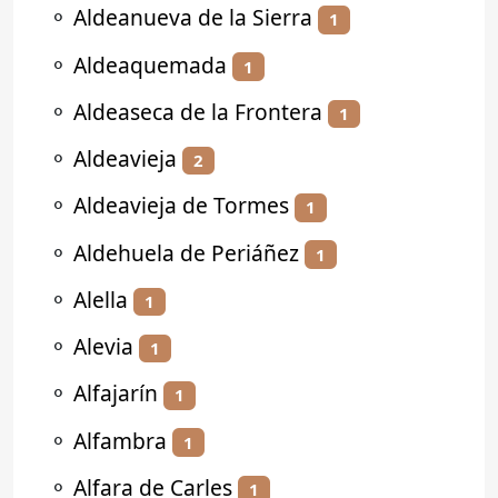
⚬
Aldeanueva de la Sierra
1
⚬
Aldeaquemada
1
⚬
Aldeaseca de la Frontera
1
⚬
Aldeavieja
2
⚬
Aldeavieja de Tormes
1
⚬
Aldehuela de Periáñez
1
⚬
Alella
1
⚬
Alevia
1
⚬
Alfajarín
1
⚬
Alfambra
1
⚬
Alfara de Carles
1