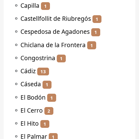
⚬
Capilla
1
⚬
Castellfollit de Riubregós
1
⚬
Cespedosa de Agadones
1
⚬
Chiclana de la Frontera
1
⚬
Congostrina
1
⚬
Cádiz
13
⚬
Cáseda
1
⚬
El Bodón
1
⚬
El Cerro
2
⚬
El Hito
1
⚬
El Palmar
1