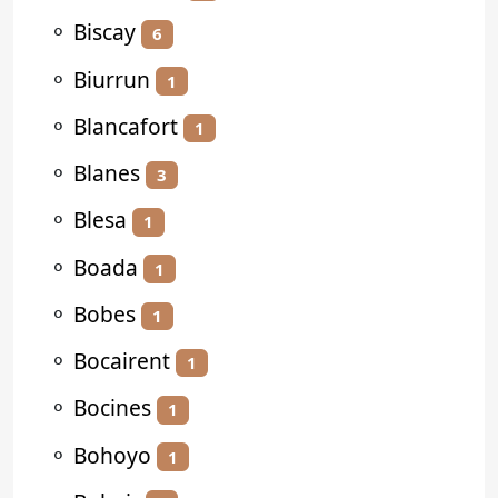
⚬
Biscay
6
⚬
Biurrun
1
⚬
Blancafort
1
⚬
Blanes
3
⚬
Blesa
1
⚬
Boada
1
⚬
Bobes
1
⚬
Bocairent
1
⚬
Bocines
1
⚬
Bohoyo
1