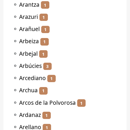
⚬
Arantza
1
⚬
Arazuri
1
⚬
Arañuel
1
⚬
Arbeiza
1
⚬
Arbejal
1
⚬
Arbúcies
3
⚬
Arcediano
1
⚬
Archua
1
⚬
Arcos de la Polvorosa
1
⚬
Ardanaz
1
⚬
Arellano
1