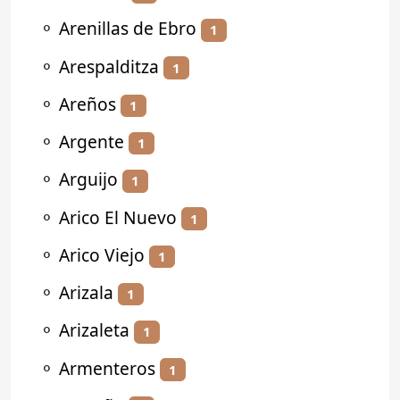
⚬
Arenillas de Ebro
1
⚬
Arespalditza
1
⚬
Areños
1
⚬
Argente
1
⚬
Arguijo
1
⚬
Arico El Nuevo
1
⚬
Arico Viejo
1
⚬
Arizala
1
⚬
Arizaleta
1
⚬
Armenteros
1