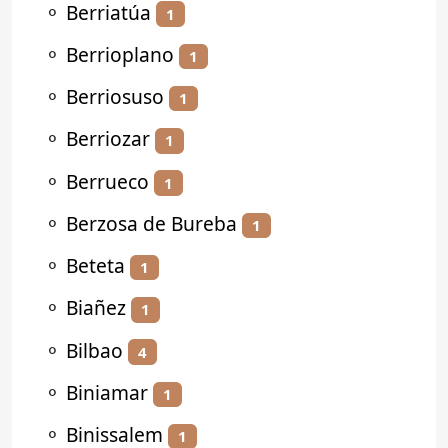
⚬
Berriatúa
1
⚬
Berrioplano
1
⚬
Berriosuso
1
⚬
Berriozar
1
⚬
Berrueco
1
⚬
Berzosa de Bureba
1
⚬
Beteta
1
⚬
Biañez
1
⚬
Bilbao
4
⚬
Biniamar
1
⚬
Binissalem
1