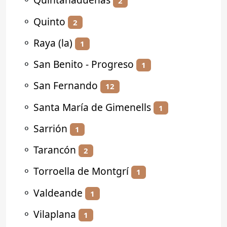
2
⚬
Quinto
2
⚬
Raya (la)
1
⚬
San Benito - Progreso
1
⚬
San Fernando
12
⚬
Santa María de Gimenells
1
⚬
Sarrión
1
⚬
Tarancón
2
⚬
Torroella de Montgrí
1
⚬
Valdeande
1
⚬
Vilaplana
1