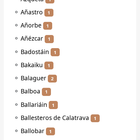
⚬
Añastro
1
⚬
Añorbe
1
⚬
Añézcar
1
⚬
Badostáin
1
⚬
Bakaiku
1
⚬
Balaguer
2
⚬
Balboa
1
⚬
Ballariáin
1
⚬
Ballesteros de Calatrava
1
⚬
Ballobar
1