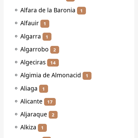
⚬
Alfara de la Baronia
1
⚬
Alfauir
1
⚬
Algarra
1
⚬
Algarrobo
2
⚬
Algeciras
14
⚬
Algimia de Almonacid
1
⚬
Aliaga
1
⚬
Alicante
17
⚬
Aljaraque
2
⚬
Alkiza
1