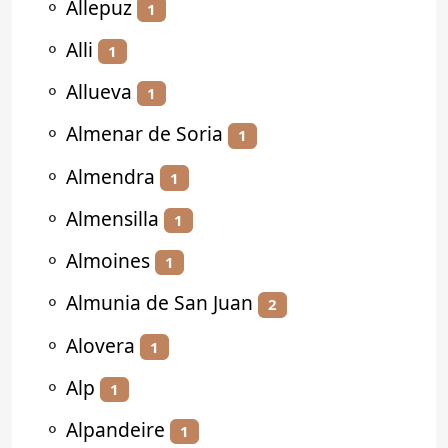
⚬
Allepuz
1
⚬
Alli
1
⚬
Allueva
1
⚬
Almenar de Soria
1
⚬
Almendra
1
⚬
Almensilla
1
⚬
Almoines
1
⚬
Almunia de San Juan
2
⚬
Alovera
1
⚬
Alp
1
⚬
Alpandeire
1