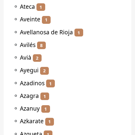
⚬
Ateca
1
⚬
Aveinte
1
⚬
Avellanosa de Rioja
1
⚬
Avilés
8
⚬
Avià
2
⚬
Ayegui
2
⚬
Azadinos
1
⚬
Azagra
1
⚬
Azanuy
1
⚬
Azkarate
1
⚬
Azqueta
1