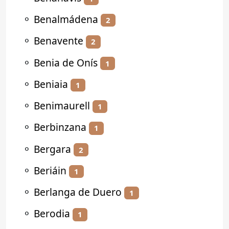
⚬
Benalmádena
2
⚬
Benavente
2
⚬
Benia de Onís
1
⚬
Beniaia
1
⚬
Benimaurell
1
⚬
Berbinzana
1
⚬
Bergara
2
⚬
Beriáin
1
⚬
Berlanga de Duero
1
⚬
Berodia
1