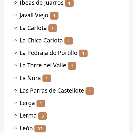
⚬
Ibeas de Juarros
1
⚬
Javalí Viejo
1
⚬
La Carlota
1
⚬
La Chica Carlota
1
⚬
La Pedraja de Portillo
1
⚬
La Torre del Valle
1
⚬
La Ñora
1
⚬
Las Parras de Castellote
1
⚬
Lerga
1
⚬
Lerma
3
⚬
León
33