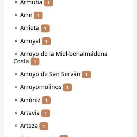
⚬
Armuña
1
⚬
Arre
1
⚬
Arrieta
1
⚬
Arroyal
1
⚬
Arroyo de la Miel-benalmádena
Costa
1
⚬
Arroyo de San Serván
1
⚬
Arroyomolinos
1
⚬
Arróniz
1
⚬
Artavia
1
⚬
Artaza
1