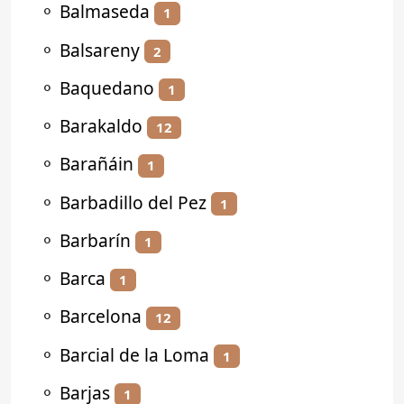
⚬
Balmaseda
1
⚬
Balsareny
2
⚬
Baquedano
1
⚬
Barakaldo
12
⚬
Barañáin
1
⚬
Barbadillo del Pez
1
⚬
Barbarín
1
⚬
Barca
1
⚬
Barcelona
12
⚬
Barcial de la Loma
1
⚬
Barjas
1