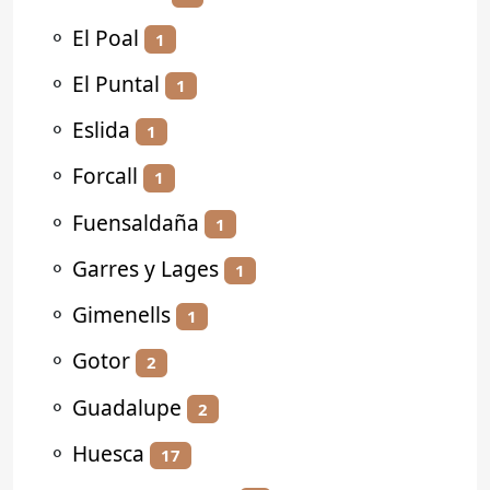
⚬
El Poal
1
⚬
El Puntal
1
⚬
Eslida
1
⚬
Forcall
1
⚬
Fuensaldaña
1
⚬
Garres y Lages
1
⚬
Gimenells
1
⚬
Gotor
2
⚬
Guadalupe
2
⚬
Huesca
17