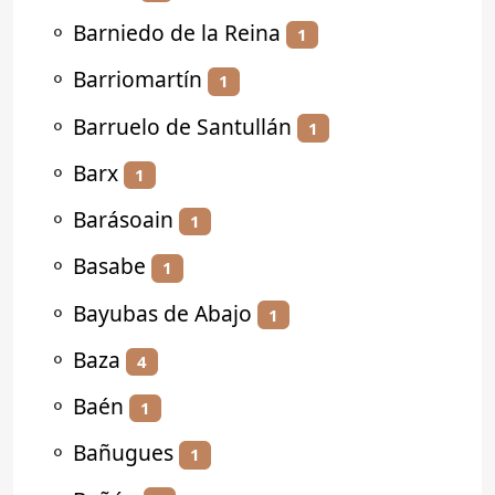
⚬
Barniedo de la Reina
1
⚬
Barriomartín
1
⚬
Barruelo de Santullán
1
⚬
Barx
1
⚬
Barásoain
1
⚬
Basabe
1
⚬
Bayubas de Abajo
1
⚬
Baza
4
⚬
Baén
1
⚬
Bañugues
1