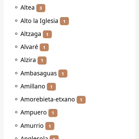
⚬
Altea
3
⚬
Alto la Iglesia
1
⚬
Altzaga
1
⚬
Alvaré
1
⚬
Alzira
1
⚬
Ambasaguas
1
⚬
Amillano
1
⚬
Amorebieta-etxano
1
⚬
Ampuero
1
⚬
Amurrio
1
⚬
Anglesola
1