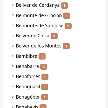
⚬
Bellver de Cerdanya
1
⚬
Belmonte de Gracián
1
⚬
Belmonte de San José
1
⚬
Belver de Cinca
1
⚬
Belver de los Montes
1
⚬
Bembibre
1
⚬
Benabarre
3
⚬
Benafarces
1
⚬
Benaguasil
1
⚬
Benagéber
1
⚬
Benahavís
1