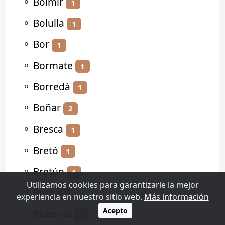
⚬
Bolmir
1
⚬
Bolulla
1
⚬
Bor
1
⚬
Bormate
1
⚬
Borredà
1
⚬
Boñar
2
⚬
Bresca
1
⚬
Bretó
1
⚬
Bretún
1
Utilizamos cookies para garantizarle la mejor
⚬
Brez
1
experiencia en nuestro sitio web.
Más información
Acepto
⚬
Buberos
1