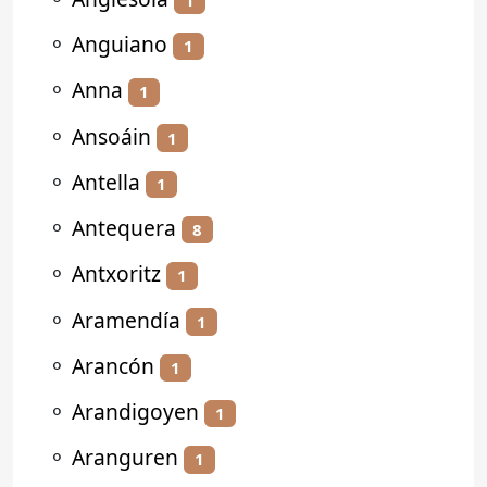
⚬
Anguiano
1
⚬
Anna
1
⚬
Ansoáin
1
⚬
Antella
1
⚬
Antequera
8
⚬
Antxoritz
1
⚬
Aramendía
1
⚬
Arancón
1
⚬
Arandigoyen
1
⚬
Aranguren
1