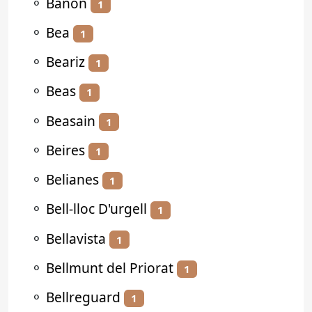
⚬
Bañón
1
⚬
Bea
1
⚬
Beariz
1
⚬
Beas
1
⚬
Beasain
1
⚬
Beires
1
⚬
Belianes
1
⚬
Bell-lloc D'urgell
1
⚬
Bellavista
1
⚬
Bellmunt del Priorat
1
⚬
Bellreguard
1