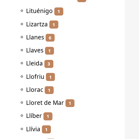
⚬
Lituénigo
1
⚬
Lizartza
1
⚬
Llanes
6
⚬
Llaves
1
⚬
Lleida
3
⚬
Llofriu
1
⚬
Llorac
1
⚬
Lloret de Mar
1
⚬
Llíber
1
⚬
Llívia
1