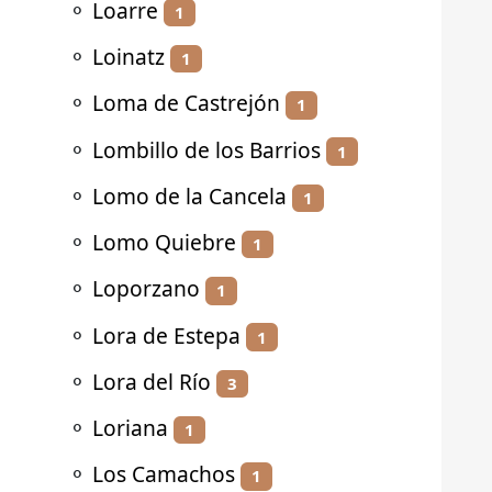
⚬
Loarre
1
⚬
Loinatz
1
⚬
Loma de Castrejón
1
⚬
Lombillo de los Barrios
1
⚬
Lomo de la Cancela
1
⚬
Lomo Quiebre
1
⚬
Loporzano
1
⚬
Lora de Estepa
1
⚬
Lora del Río
3
⚬
Loriana
1
⚬
Los Camachos
1