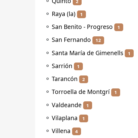
⚬
Quinto
2
⚬
Raya (la)
1
⚬
San Benito - Progreso
1
⚬
San Fernando
12
⚬
Santa María de Gimenells
1
⚬
Sarrión
1
⚬
Tarancón
2
⚬
Torroella de Montgrí
1
⚬
Valdeande
1
⚬
Vilaplana
1
⚬
Villena
4