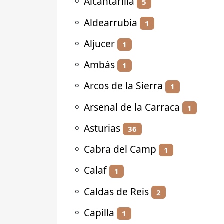
⚬
Alcantarilla
5
⚬
Aldearrubia
1
⚬
Aljucer
1
⚬
Ambás
1
⚬
Arcos de la Sierra
1
⚬
Arsenal de la Carraca
1
⚬
Asturias
36
⚬
Cabra del Camp
1
⚬
Calaf
1
⚬
Caldas de Reis
2
⚬
Capilla
1