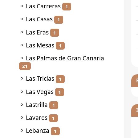
⚬
Las Carreras
1
⚬
Las Casas
1
⚬
Las Eras
1
⚬
Las Mesas
1
⚬
Las Palmas de Gran Canaria
21
⚬
Las Tricias
1
⚬
Las Vegas
1
⚬
Lastrilla
1
⚬
Lavares
1
⚬
Lebanza
1