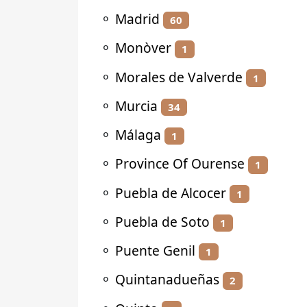
⚬
Madrid
60
⚬
Monòver
1
⚬
Morales de Valverde
1
⚬
Murcia
34
⚬
Málaga
1
⚬
Province Of Ourense
1
⚬
Puebla de Alcocer
1
⚬
Puebla de Soto
1
⚬
Puente Genil
1
⚬
Quintanadueñas
2