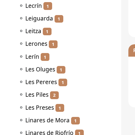
⚬
Lecrín
1
⚬
Leiguarda
1
⚬
Leitza
1
⚬
Lerones
1
⚬
Lerín
1
⚬
Les Oluges
1
⚬
Les Pereres
1
⚬
Les Piles
2
⚬
Les Preses
1
⚬
Linares de Mora
1
⚬
Linares de Riofrío
1