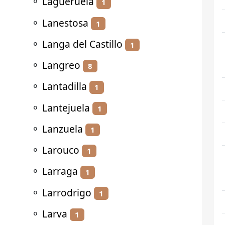
⚬
Lagueruela
1
⚬
Lanestosa
1
⚬
Langa del Castillo
1
⚬
Langreo
8
⚬
Lantadilla
1
⚬
Lantejuela
1
⚬
Lanzuela
1
⚬
Larouco
1
⚬
Larraga
1
⚬
Larrodrigo
1
⚬
Larva
1