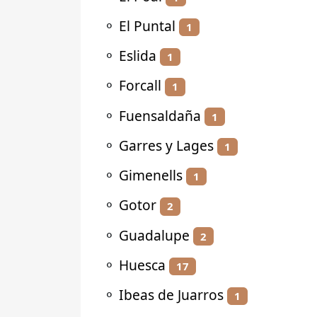
⚬
El Puntal
1
⚬
Eslida
1
⚬
Forcall
1
⚬
Fuensaldaña
1
⚬
Garres y Lages
1
⚬
Gimenells
1
⚬
Gotor
2
⚬
Guadalupe
2
⚬
Huesca
17
⚬
Ibeas de Juarros
1