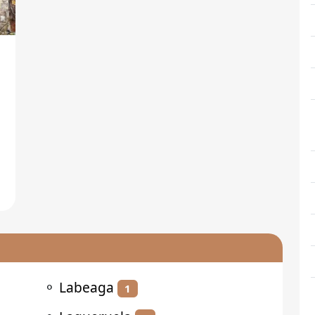
⚬
Labeaga
1