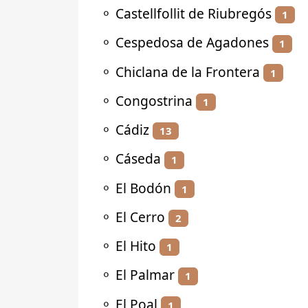
⚬
Castellfollit de Riubregós
1
⚬
Cespedosa de Agadones
1
⚬
Chiclana de la Frontera
1
⚬
Congostrina
1
⚬
Cádiz
13
⚬
Cáseda
1
⚬
El Bodón
1
⚬
El Cerro
2
⚬
El Hito
1
⚬
El Palmar
1
⚬
El Poal
1