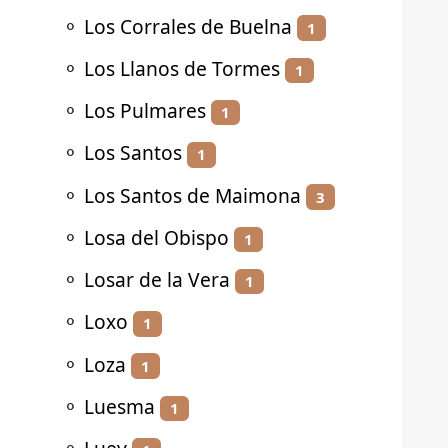
⚬
Los Corrales de Buelna
1
⚬
Los Llanos de Tormes
1
⚬
Los Pulmares
1
⚬
Los Santos
1
⚬
Los Santos de Maimona
3
⚬
Losa del Obispo
1
⚬
Losar de la Vera
1
⚬
Loxo
1
⚬
Loza
1
⚬
Luesma
1