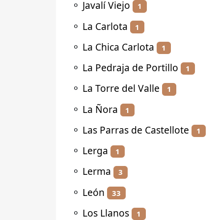
⚬
Javalí Viejo
1
⚬
La Carlota
1
⚬
La Chica Carlota
1
⚬
La Pedraja de Portillo
1
⚬
La Torre del Valle
1
⚬
La Ñora
1
⚬
Las Parras de Castellote
1
⚬
Lerga
1
⚬
Lerma
3
⚬
León
33
⚬
Los Llanos
1