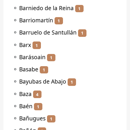
⚬
Barniedo de la Reina
1
⚬
Barriomartín
1
⚬
Barruelo de Santullán
1
⚬
Barx
1
⚬
Barásoain
1
⚬
Basabe
1
⚬
Bayubas de Abajo
1
⚬
Baza
4
⚬
Baén
1
⚬
Bañugues
1