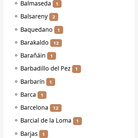
⚬
Balmaseda
1
⚬
Balsareny
2
⚬
Baquedano
1
⚬
Barakaldo
12
⚬
Barañáin
1
⚬
Barbadillo del Pez
1
⚬
Barbarín
1
⚬
Barca
1
⚬
Barcelona
12
⚬
Barcial de la Loma
1
⚬
Barjas
1