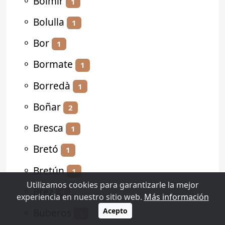
⚬
Bolmir
1
⚬
Bolulla
1
⚬
Bor
1
⚬
Bormate
1
⚬
Borredà
1
⚬
Boñar
2
⚬
Bresca
1
⚬
Bretó
1
⚬
Bretún
1
Utilizamos cookies para garantizarle la mejor
⚬
Brez
1
experiencia en nuestro sitio web.
Más información
⚬
Buberos
Acepto
1