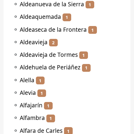
⚬
Aldeanueva de la Sierra
1
⚬
Aldeaquemada
1
⚬
Aldeaseca de la Frontera
1
⚬
Aldeavieja
2
⚬
Aldeavieja de Tormes
1
⚬
Aldehuela de Periáñez
1
⚬
Alella
1
⚬
Alevia
1
⚬
Alfajarín
1
⚬
Alfambra
1
⚬
Alfara de Carles
1