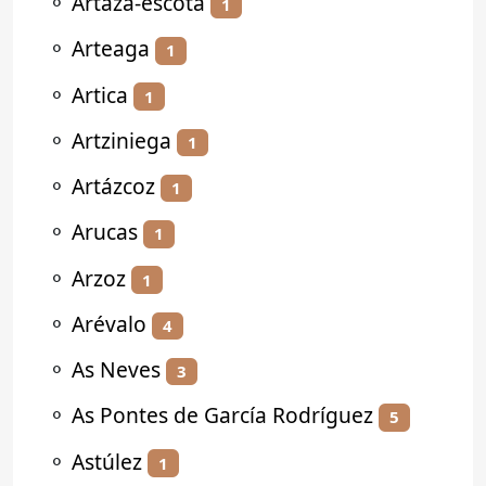
⚬
Artaza-escota
1
⚬
Arteaga
1
⚬
Artica
1
⚬
Artziniega
1
⚬
Artázcoz
1
⚬
Arucas
1
⚬
Arzoz
1
⚬
Arévalo
4
⚬
As Neves
3
⚬
As Pontes de García Rodríguez
5
⚬
Astúlez
1