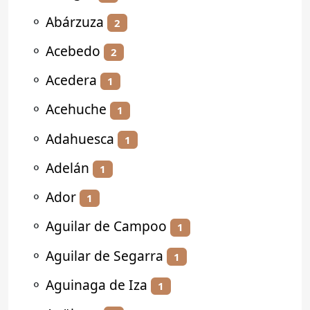
⚬
Abárzuza
2
⚬
Acebedo
2
⚬
Acedera
1
⚬
Acehuche
1
⚬
Adahuesca
1
⚬
Adelán
1
⚬
Ador
1
⚬
Aguilar de Campoo
1
⚬
Aguilar de Segarra
1
⚬
Aguinaga de Iza
1