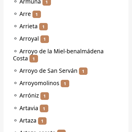
⚬
Armuña
1
⚬
Arre
1
⚬
Arrieta
1
⚬
Arroyal
1
⚬
Arroyo de la Miel-benalmádena
Costa
1
⚬
Arroyo de San Serván
1
⚬
Arroyomolinos
1
⚬
Arróniz
1
⚬
Artavia
1
⚬
Artaza
1