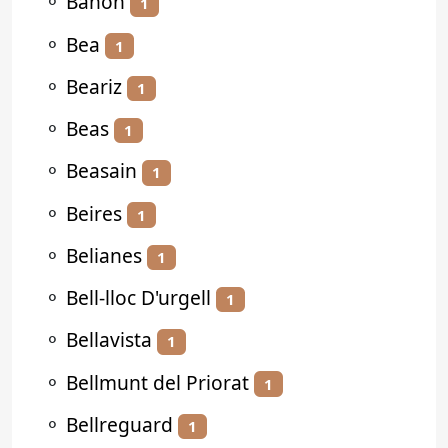
⚬
Bañón
1
⚬
Bea
1
⚬
Beariz
1
⚬
Beas
1
⚬
Beasain
1
⚬
Beires
1
⚬
Belianes
1
⚬
Bell-lloc D'urgell
1
⚬
Bellavista
1
⚬
Bellmunt del Priorat
1
⚬
Bellreguard
1