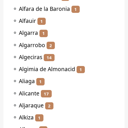
⚬
Alfara de la Baronia
1
⚬
Alfauir
1
⚬
Algarra
1
⚬
Algarrobo
2
⚬
Algeciras
14
⚬
Algimia de Almonacid
1
⚬
Aliaga
1
⚬
Alicante
17
⚬
Aljaraque
2
⚬
Alkiza
1