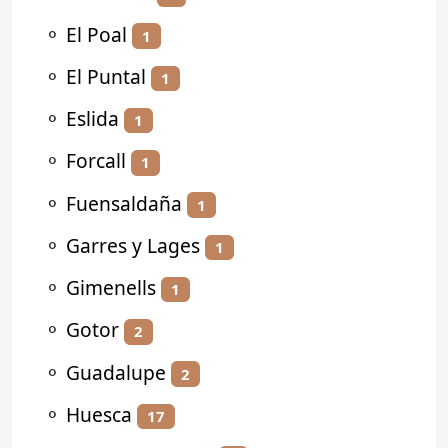
⚬
El Poal
1
⚬
El Puntal
1
⚬
Eslida
1
⚬
Forcall
1
⚬
Fuensaldaña
1
⚬
Garres y Lages
1
⚬
Gimenells
1
⚬
Gotor
2
⚬
Guadalupe
2
⚬
Huesca
17