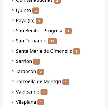
2
⚬
Quinto
2
⚬
Raya (la)
1
⚬
San Benito - Progreso
1
⚬
San Fernando
12
⚬
Santa María de Gimenells
1
⚬
Sarrión
1
⚬
Tarancón
2
⚬
Torroella de Montgrí
1
⚬
Valdeande
1
⚬
Vilaplana
1