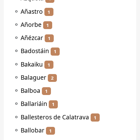
⚬
Añastro
1
⚬
Añorbe
1
⚬
Añézcar
1
⚬
Badostáin
1
⚬
Bakaiku
1
⚬
Balaguer
2
⚬
Balboa
1
⚬
Ballariáin
1
⚬
Ballesteros de Calatrava
1
⚬
Ballobar
1