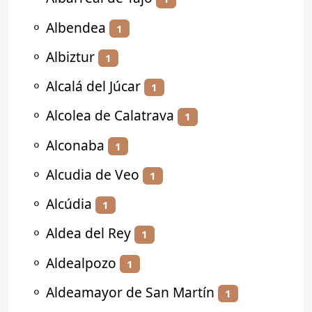
⚬
Albendea
1
⚬
Albiztur
1
⚬
Alcalá del Júcar
1
⚬
Alcolea de Calatrava
1
⚬
Alconaba
1
⚬
Alcudia de Veo
1
⚬
Alcúdia
1
⚬
Aldea del Rey
1
⚬
Aldealpozo
1
⚬
Aldeamayor de San Martín
1