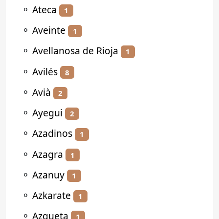
⚬
Ateca
1
⚬
Aveinte
1
⚬
Avellanosa de Rioja
1
⚬
Avilés
8
⚬
Avià
2
⚬
Ayegui
2
⚬
Azadinos
1
⚬
Azagra
1
⚬
Azanuy
1
⚬
Azkarate
1
⚬
Azqueta
1