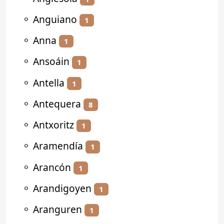
⚬
Anguiano
1
⚬
Anna
1
⚬
Ansoáin
1
⚬
Antella
1
⚬
Antequera
8
⚬
Antxoritz
1
⚬
Aramendía
1
⚬
Arancón
1
⚬
Arandigoyen
1
⚬
Aranguren
1