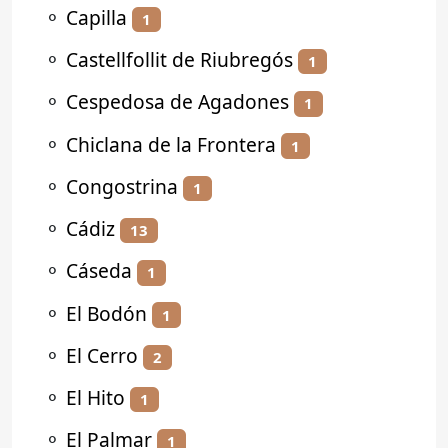
⚬
Capilla
1
⚬
Castellfollit de Riubregós
1
⚬
Cespedosa de Agadones
1
⚬
Chiclana de la Frontera
1
⚬
Congostrina
1
⚬
Cádiz
13
⚬
Cáseda
1
⚬
El Bodón
1
⚬
El Cerro
2
⚬
El Hito
1
⚬
El Palmar
1