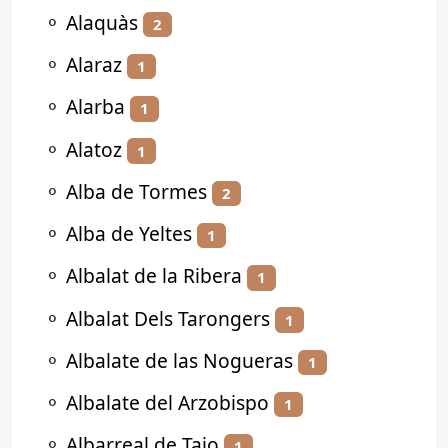
⚬
Alaquàs
2
⚬
Alaraz
1
⚬
Alarba
1
⚬
Alatoz
1
⚬
Alba de Tormes
2
⚬
Alba de Yeltes
1
⚬
Albalat de la Ribera
1
⚬
Albalat Dels Tarongers
1
⚬
Albalate de las Nogueras
1
⚬
Albalate del Arzobispo
1
⚬
Albarreal de Tajo
1