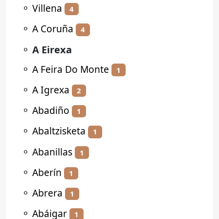
⚬
Villena
4
⚬
A Coruña
4
⚬
A Eirexa
⚬
A Feira Do Monte
1
⚬
A Igrexa
2
⚬
Abadiño
1
⚬
Abaltzisketa
1
⚬
Abanillas
1
⚬
Aberín
1
⚬
Abrera
1
⚬
Abáigar
1