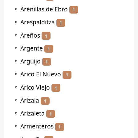
⚬
Arenillas de Ebro
1
⚬
Arespalditza
1
⚬
Areños
1
⚬
Argente
1
⚬
Arguijo
1
⚬
Arico El Nuevo
1
⚬
Arico Viejo
1
⚬
Arizala
1
⚬
Arizaleta
1
⚬
Armenteros
1