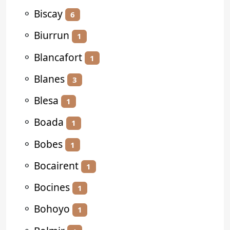
⚬
Biscay
6
⚬
Biurrun
1
⚬
Blancafort
1
⚬
Blanes
3
⚬
Blesa
1
⚬
Boada
1
⚬
Bobes
1
⚬
Bocairent
1
⚬
Bocines
1
⚬
Bohoyo
1