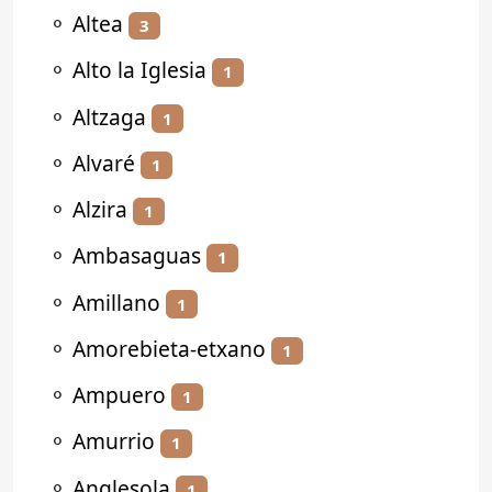
⚬
Altea
3
⚬
Alto la Iglesia
1
⚬
Altzaga
1
⚬
Alvaré
1
⚬
Alzira
1
⚬
Ambasaguas
1
⚬
Amillano
1
⚬
Amorebieta-etxano
1
⚬
Ampuero
1
⚬
Amurrio
1
⚬
Anglesola
1