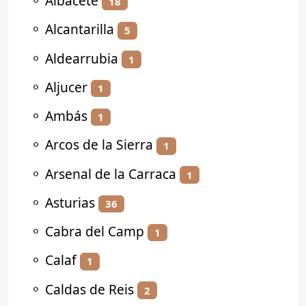
⚬
Albacete
18
⚬
Alcantarilla
5
⚬
Aldearrubia
1
⚬
Aljucer
1
⚬
Ambás
1
⚬
Arcos de la Sierra
1
⚬
Arsenal de la Carraca
1
⚬
Asturias
36
⚬
Cabra del Camp
1
⚬
Calaf
1
⚬
Caldas de Reis
2