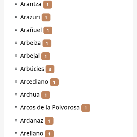
⚬
Arantza
1
⚬
Arazuri
1
⚬
Arañuel
1
⚬
Arbeiza
1
⚬
Arbejal
1
⚬
Arbúcies
3
⚬
Arcediano
1
⚬
Archua
1
⚬
Arcos de la Polvorosa
1
⚬
Ardanaz
1
⚬
Arellano
1