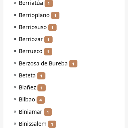
⚬
Berriatúa
1
⚬
Berrioplano
1
⚬
Berriosuso
1
⚬
Berriozar
1
⚬
Berrueco
1
⚬
Berzosa de Bureba
1
⚬
Beteta
1
⚬
Biañez
1
⚬
Bilbao
4
⚬
Biniamar
1
⚬
Binissalem
1