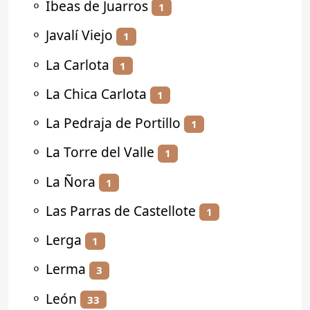
⚬
Ibeas de Juarros
1
⚬
Javalí Viejo
1
⚬
La Carlota
1
⚬
La Chica Carlota
1
⚬
La Pedraja de Portillo
1
⚬
La Torre del Valle
1
⚬
La Ñora
1
⚬
Las Parras de Castellote
1
⚬
Lerga
1
⚬
Lerma
3
⚬
León
33