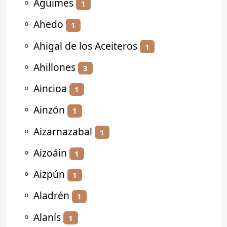
⚬
Agüimes
1
⚬
Ahedo
1
⚬
Ahigal de los Aceiteros
1
⚬
Ahillones
3
⚬
Aincioa
1
⚬
Ainzón
1
⚬
Aizarnazabal
1
⚬
Aizoáin
1
⚬
Aizpún
1
⚬
Aladrén
1
⚬
Alanís
1