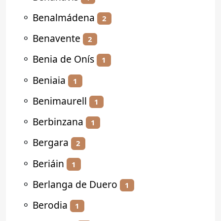
⚬
Benalmádena
2
⚬
Benavente
2
⚬
Benia de Onís
1
⚬
Beniaia
1
⚬
Benimaurell
1
⚬
Berbinzana
1
⚬
Bergara
2
⚬
Beriáin
1
⚬
Berlanga de Duero
1
⚬
Berodia
1