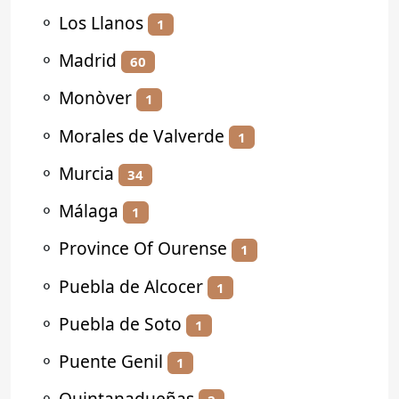
⚬
Los Llanos
1
⚬
Madrid
60
⚬
Monòver
1
⚬
Morales de Valverde
1
⚬
Murcia
34
⚬
Málaga
1
⚬
Province Of Ourense
1
⚬
Puebla de Alcocer
1
⚬
Puebla de Soto
1
⚬
Puente Genil
1
⚬
Quintanadueñas