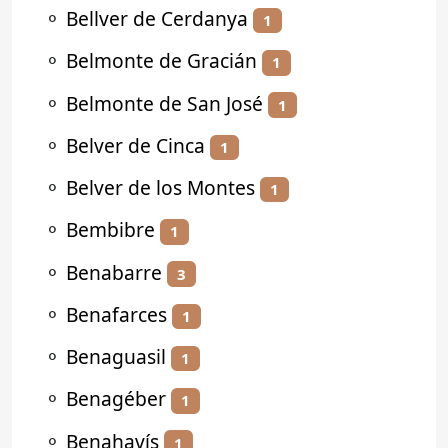
⚬
Bellver de Cerdanya
1
⚬
Belmonte de Gracián
1
⚬
Belmonte de San José
1
⚬
Belver de Cinca
1
⚬
Belver de los Montes
1
⚬
Bembibre
1
⚬
Benabarre
3
⚬
Benafarces
1
⚬
Benaguasil
1
⚬
Benagéber
1
⚬
Benahavís
1