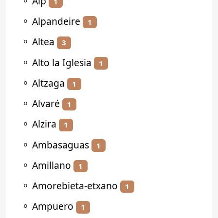
⚬
Alp
1
⚬
Alpandeire
1
⚬
Altea
3
⚬
Alto la Iglesia
1
⚬
Altzaga
1
⚬
Alvaré
1
⚬
Alzira
1
⚬
Ambasaguas
1
⚬
Amillano
1
⚬
Amorebieta-etxano
1
⚬
Ampuero
1