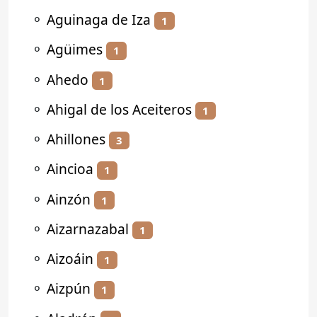
⚬
Aguinaga de Iza
1
⚬
Agüimes
1
⚬
Ahedo
1
⚬
Ahigal de los Aceiteros
1
⚬
Ahillones
3
⚬
Aincioa
1
⚬
Ainzón
1
⚬
Aizarnazabal
1
⚬
Aizoáin
1
⚬
Aizpún
1