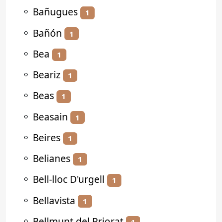
⚬
Bañugues
1
⚬
Bañón
1
⚬
Bea
1
⚬
Beariz
1
⚬
Beas
1
⚬
Beasain
1
⚬
Beires
1
⚬
Belianes
1
⚬
Bell-lloc D'urgell
1
⚬
Bellavista
1
⚬
Bellmunt del Priorat
1