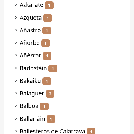
⚬
Azkarate
1
⚬
Azqueta
1
⚬
Añastro
1
⚬
Añorbe
1
⚬
Añézcar
1
⚬
Badostáin
1
⚬
Bakaiku
1
⚬
Balaguer
2
⚬
Balboa
1
⚬
Ballariáin
1
⚬
Ballesteros de Calatrava
1