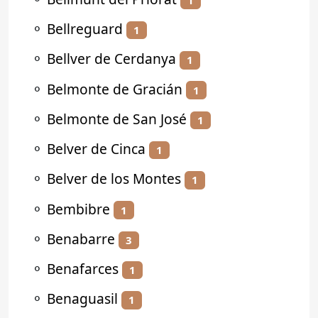
⚬
Bellreguard
1
⚬
Bellver de Cerdanya
1
⚬
Belmonte de Gracián
1
⚬
Belmonte de San José
1
⚬
Belver de Cinca
1
⚬
Belver de los Montes
1
⚬
Bembibre
1
⚬
Benabarre
3
⚬
Benafarces
1
⚬
Benaguasil
1