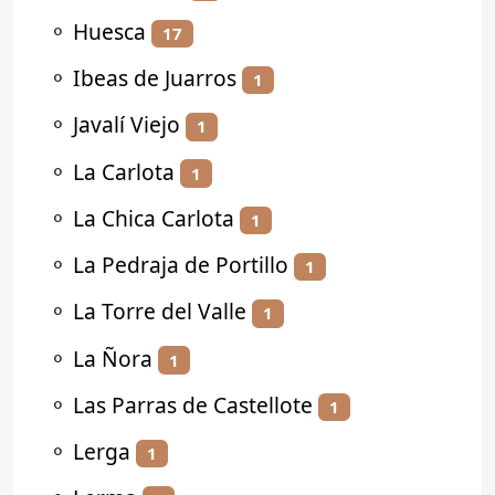
⚬
Huesca
17
⚬
Ibeas de Juarros
1
⚬
Javalí Viejo
1
⚬
La Carlota
1
⚬
La Chica Carlota
1
⚬
La Pedraja de Portillo
1
⚬
La Torre del Valle
1
⚬
La Ñora
1
⚬
Las Parras de Castellote
1
⚬
Lerga
1