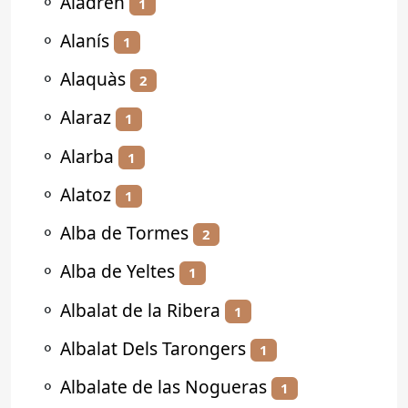
⚬
Aladrén
1
⚬
Alanís
1
⚬
Alaquàs
2
⚬
Alaraz
1
⚬
Alarba
1
⚬
Alatoz
1
⚬
Alba de Tormes
2
⚬
Alba de Yeltes
1
⚬
Albalat de la Ribera
1
⚬
Albalat Dels Tarongers
1
⚬
Albalate de las Nogueras
1