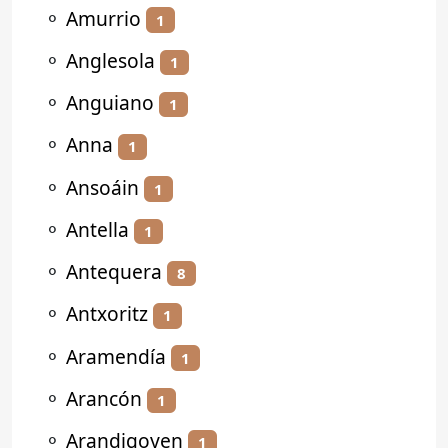
⚬
Amurrio
1
⚬
Anglesola
1
⚬
Anguiano
1
⚬
Anna
1
⚬
Ansoáin
1
⚬
Antella
1
⚬
Antequera
8
⚬
Antxoritz
1
⚬
Aramendía
1
⚬
Arancón
1
⚬
Arandigoyen
1