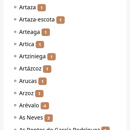
⚬
Artaza
1
⚬
Artaza-escota
1
⚬
Arteaga
1
⚬
Artica
1
⚬
Artziniega
1
⚬
Artázcoz
1
⚬
Arucas
1
⚬
Arzoz
1
⚬
Arévalo
4
⚬
As Neves
3
⚬
As Pontes de García Rodríguez