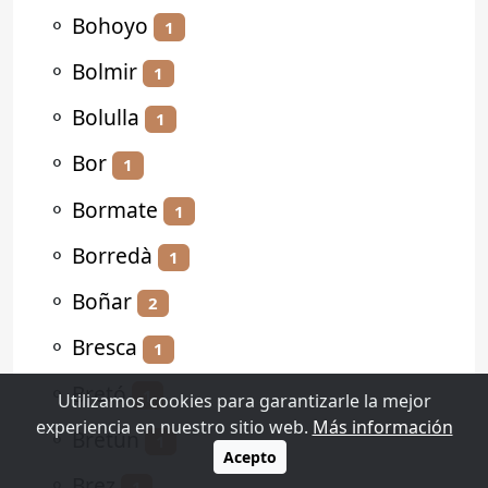
⚬
Bohoyo
1
⚬
Bolmir
1
⚬
Bolulla
1
⚬
Bor
1
⚬
Bormate
1
⚬
Borredà
1
⚬
Boñar
2
⚬
Bresca
1
⚬
Bretó
1
Utilizamos cookies para garantizarle la mejor
experiencia en nuestro sitio web.
Más información
⚬
Bretún
1
Acepto
⚬
Brez
1