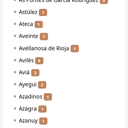
5
⚬
Astúlez
1
⚬
Ateca
1
⚬
Aveinte
1
⚬
Avellanosa de Rioja
1
⚬
Avilés
8
⚬
Avià
2
⚬
Ayegui
2
⚬
Azadinos
1
⚬
Azagra
1
⚬
Azanuy
1