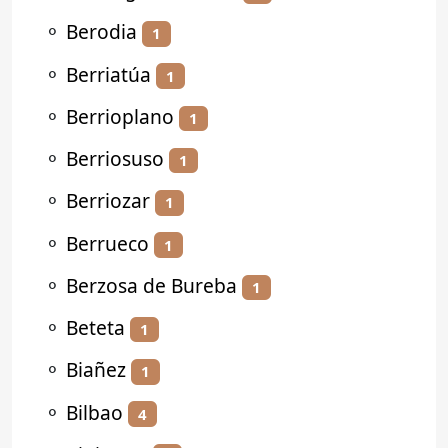
⚬
Berodia
1
⚬
Berriatúa
1
⚬
Berrioplano
1
⚬
Berriosuso
1
⚬
Berriozar
1
⚬
Berrueco
1
⚬
Berzosa de Bureba
1
⚬
Beteta
1
⚬
Biañez
1
⚬
Bilbao
4