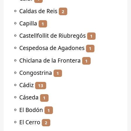
⚬
Caldas de Reis
2
⚬
Capilla
1
⚬
Castellfollit de Riubregós
1
⚬
Cespedosa de Agadones
1
⚬
Chiclana de la Frontera
1
⚬
Congostrina
1
⚬
Cádiz
13
⚬
Cáseda
1
⚬
El Bodón
1
⚬
El Cerro
2