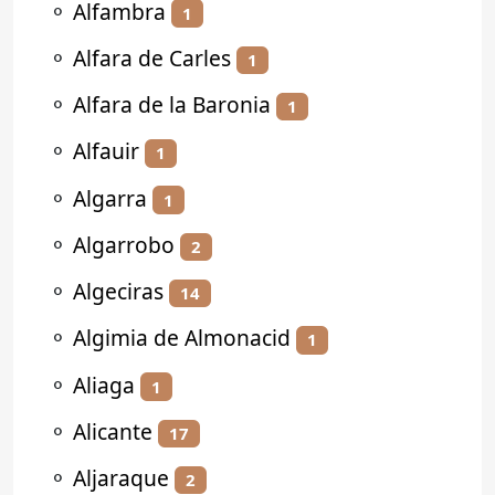
⚬
Alfambra
1
⚬
Alfara de Carles
1
⚬
Alfara de la Baronia
1
⚬
Alfauir
1
⚬
Algarra
1
⚬
Algarrobo
2
⚬
Algeciras
14
⚬
Algimia de Almonacid
1
⚬
Aliaga
1
⚬
Alicante
17
⚬
Aljaraque
2