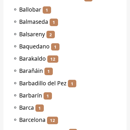
⚬
Ballobar
1
⚬
Balmaseda
1
⚬
Balsareny
2
⚬
Baquedano
1
⚬
Barakaldo
12
⚬
Barañáin
1
⚬
Barbadillo del Pez
1
⚬
Barbarín
1
⚬
Barca
1
⚬
Barcelona
12