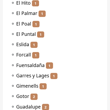
⚬
El Hito
1
⚬
El Palmar
1
⚬
El Poal
1
⚬
El Puntal
1
⚬
Eslida
1
⚬
Forcall
1
⚬
Fuensaldaña
1
⚬
Garres y Lages
1
⚬
Gimenells
1
⚬
Gotor
2
⚬
Guadalupe
2