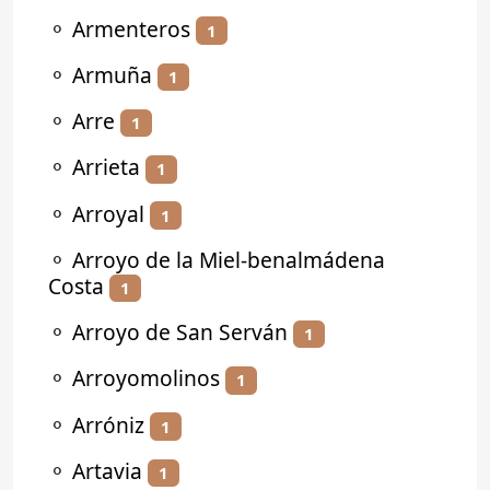
⚬
Armenteros
1
⚬
Armuña
1
⚬
Arre
1
⚬
Arrieta
1
⚬
Arroyal
1
⚬
Arroyo de la Miel-benalmádena
Costa
1
⚬
Arroyo de San Serván
1
⚬
Arroyomolinos
1
⚬
Arróniz
1
⚬
Artavia
1