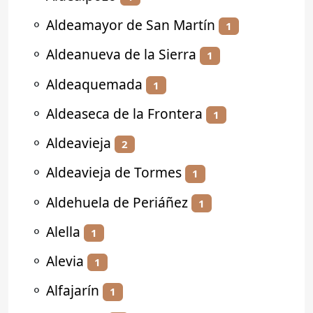
⚬
Aldeamayor de San Martín
1
⚬
Aldeanueva de la Sierra
1
⚬
Aldeaquemada
1
⚬
Aldeaseca de la Frontera
1
⚬
Aldeavieja
2
⚬
Aldeavieja de Tormes
1
⚬
Aldehuela de Periáñez
1
⚬
Alella
1
⚬
Alevia
1
⚬
Alfajarín
1