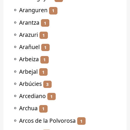
⚬
Aranguren
1
⚬
Arantza
1
⚬
Arazuri
1
⚬
Arañuel
1
⚬
Arbeiza
1
⚬
Arbejal
1
⚬
Arbúcies
3
⚬
Arcediano
1
⚬
Archua
1
⚬
Arcos de la Polvorosa
1