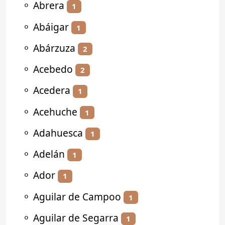
⚬
Abrera
1
⚬
Abáigar
1
⚬
Abárzuza
2
⚬
Acebedo
2
⚬
Acedera
1
⚬
Acehuche
1
⚬
Adahuesca
1
⚬
Adelán
1
⚬
Ador
1
⚬
Aguilar de Campoo
1
⚬
Aguilar de Segarra
1