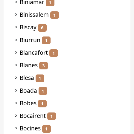
⚬
Biniamar
1
⚬
Binissalem
1
⚬
Biscay
6
⚬
Biurrun
1
⚬
Blancafort
1
⚬
Blanes
3
⚬
Blesa
1
⚬
Boada
1
⚬
Bobes
1
⚬
Bocairent
1
⚬
Bocines
1