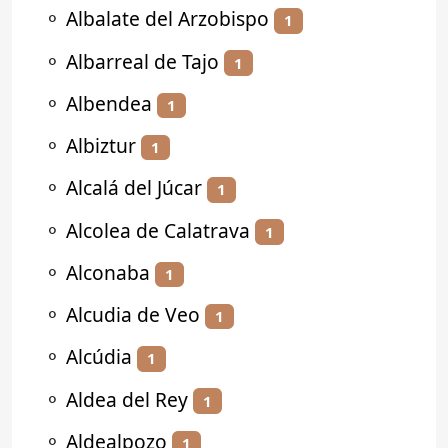
⚬
Albalate del Arzobispo
1
⚬
Albarreal de Tajo
1
⚬
Albendea
1
⚬
Albiztur
1
⚬
Alcalá del Júcar
1
⚬
Alcolea de Calatrava
1
⚬
Alconaba
1
⚬
Alcudia de Veo
1
⚬
Alcúdia
1
⚬
Aldea del Rey
1
⚬
Aldealpozo
1