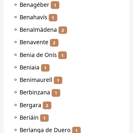
⚬
Benagéber
1
⚬
Benahavís
1
⚬
Benalmádena
2
⚬
Benavente
2
⚬
Benia de Onís
1
⚬
Beniaia
1
⚬
Benimaurell
1
⚬
Berbinzana
1
⚬
Bergara
2
⚬
Beriáin
1
⚬
Berlanga de Duero
1