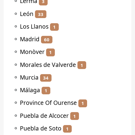
⚬
Lerma
3
⚬
León
33
⚬
Los Llanos
1
⚬
Madrid
60
⚬
Monòver
1
⚬
Morales de Valverde
1
⚬
Murcia
34
⚬
Málaga
1
⚬
Province Of Ourense
1
⚬
Puebla de Alcocer
1
⚬
Puebla de Soto
1