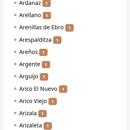
⚬
Ardanaz
1
⚬
Arellano
1
⚬
Arenillas de Ebro
1
⚬
Arespalditza
1
⚬
Areños
1
⚬
Argente
1
⚬
Arguijo
1
⚬
Arico El Nuevo
1
⚬
Arico Viejo
1
⚬
Arizala
1
⚬
Arizaleta
1