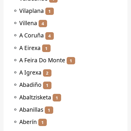
⚬
Vilaplana
1
⚬
Villena
4
⚬
A Coruña
4
⚬
A Eirexa
1
⚬
A Feira Do Monte
1
⚬
A Igrexa
2
⚬
Abadiño
1
⚬
Abaltzisketa
1
⚬
Abanillas
1
⚬
Aberín
1