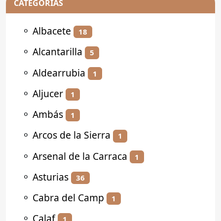
CATEGORÍAS
⚬
Albacete
18
⚬
Alcantarilla
5
⚬
Aldearrubia
1
⚬
Aljucer
1
⚬
Ambás
1
⚬
Arcos de la Sierra
1
⚬
Arsenal de la Carraca
1
⚬
Asturias
36
⚬
Cabra del Camp
1
⚬
Calaf
1