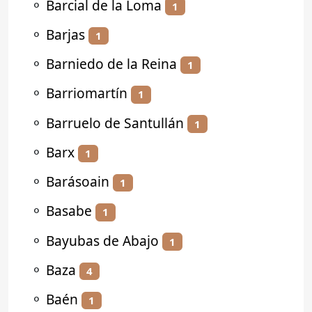
⚬
Barcial de la Loma
1
⚬
Barjas
1
⚬
Barniedo de la Reina
1
⚬
Barriomartín
1
⚬
Barruelo de Santullán
1
⚬
Barx
1
⚬
Barásoain
1
⚬
Basabe
1
⚬
Bayubas de Abajo
1
⚬
Baza
4
⚬
Baén
1