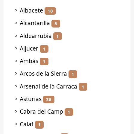
⚬
Albacete
18
⚬
Alcantarilla
5
⚬
Aldearrubia
1
⚬
Aljucer
1
⚬
Ambás
1
⚬
Arcos de la Sierra
1
⚬
Arsenal de la Carraca
1
⚬
Asturias
36
⚬
Cabra del Camp
1
⚬
Calaf
1