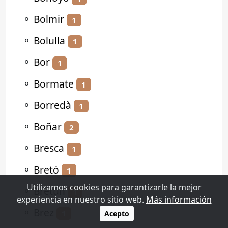
⚬
Bolmir
1
⚬
Bolulla
1
⚬
Bor
1
⚬
Bormate
1
⚬
Borredà
1
⚬
Boñar
2
⚬
Bresca
1
⚬
Bretó
1
Utilizamos cookies para garantizarle la mejor
⚬
Bretún
1
experiencia en nuestro sitio web.
Más información
⚬
Brez
1
Acepto