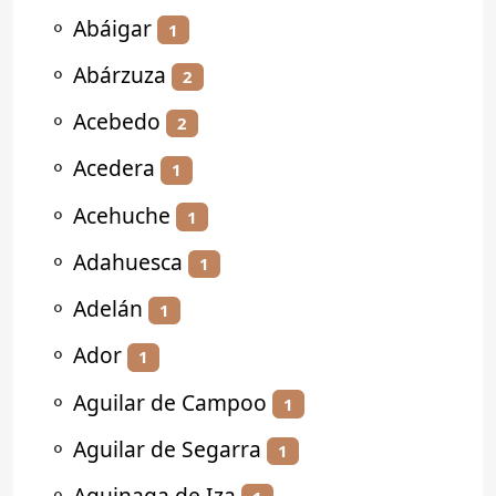
⚬
Abáigar
1
⚬
Abárzuza
2
⚬
Acebedo
2
⚬
Acedera
1
⚬
Acehuche
1
⚬
Adahuesca
1
⚬
Adelán
1
⚬
Ador
1
⚬
Aguilar de Campoo
1
⚬
Aguilar de Segarra
1
⚬
Aguinaga de Iza