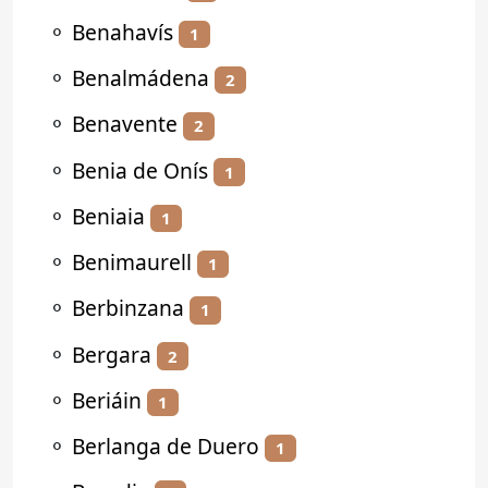
⚬
Benahavís
1
⚬
Benalmádena
2
⚬
Benavente
2
⚬
Benia de Onís
1
⚬
Beniaia
1
⚬
Benimaurell
1
⚬
Berbinzana
1
⚬
Bergara
2
⚬
Beriáin
1
⚬
Berlanga de Duero
1