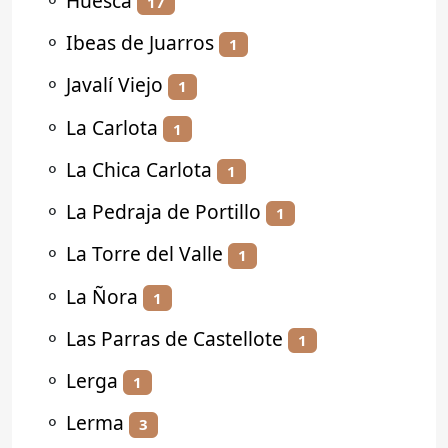
⚬
Huesca
17
⚬
Ibeas de Juarros
1
⚬
Javalí Viejo
1
⚬
La Carlota
1
⚬
La Chica Carlota
1
⚬
La Pedraja de Portillo
1
⚬
La Torre del Valle
1
⚬
La Ñora
1
⚬
Las Parras de Castellote
1
⚬
Lerga
1
⚬
Lerma
3