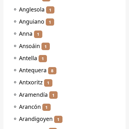
⚬
Anglesola
1
⚬
Anguiano
1
⚬
Anna
1
⚬
Ansoáin
1
⚬
Antella
1
⚬
Antequera
8
⚬
Antxoritz
1
⚬
Aramendía
1
⚬
Arancón
1
⚬
Arandigoyen
1