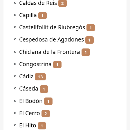
⚬
Caldas de Reis
2
⚬
Capilla
1
⚬
Castellfollit de Riubregós
1
⚬
Cespedosa de Agadones
1
⚬
Chiclana de la Frontera
1
⚬
Congostrina
1
⚬
Cádiz
13
⚬
Cáseda
1
⚬
El Bodón
1
⚬
El Cerro
2
⚬
El Hito
1