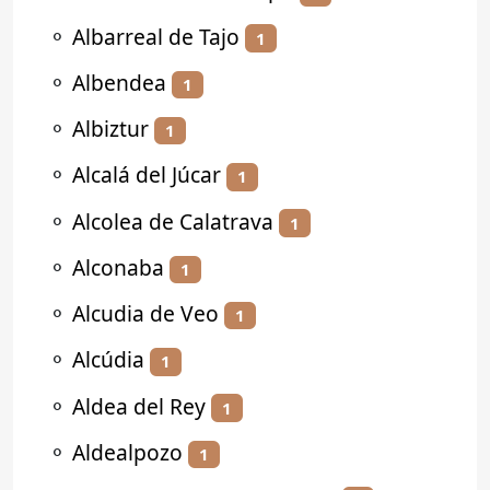
⚬
Albarreal de Tajo
1
⚬
Albendea
1
⚬
Albiztur
1
⚬
Alcalá del Júcar
1
⚬
Alcolea de Calatrava
1
⚬
Alconaba
1
⚬
Alcudia de Veo
1
⚬
Alcúdia
1
⚬
Aldea del Rey
1
⚬
Aldealpozo
1