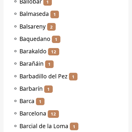
⚬
Ballobar
1
⚬
Balmaseda
1
⚬
Balsareny
2
⚬
Baquedano
1
⚬
Barakaldo
12
⚬
Barañáin
1
⚬
Barbadillo del Pez
1
⚬
Barbarín
1
⚬
Barca
1
⚬
Barcelona
12
⚬
Barcial de la Loma
1