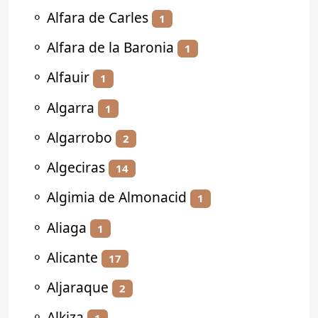
⚬
Alfara de Carles
1
⚬
Alfara de la Baronia
1
⚬
Alfauir
1
⚬
Algarra
1
⚬
Algarrobo
2
⚬
Algeciras
14
⚬
Algimia de Almonacid
1
⚬
Aliaga
1
⚬
Alicante
17
⚬
Aljaraque
2
⚬
Alkiza