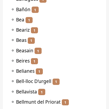
⚬
Bañón
1
⚬
Bea
1
⚬
Beariz
1
⚬
Beas
1
⚬
Beasain
1
⚬
Beires
1
⚬
Belianes
1
⚬
Bell-lloc D'urgell
1
⚬
Bellavista
1
⚬
Bellmunt del Priorat
1