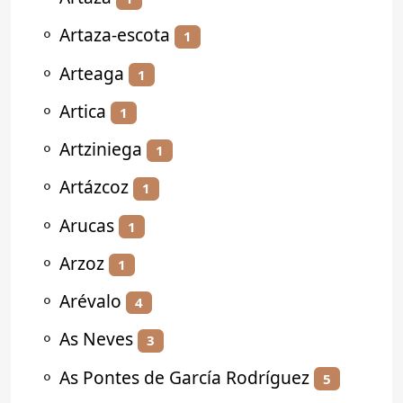
⚬
Artaza-escota
1
⚬
Arteaga
1
⚬
Artica
1
⚬
Artziniega
1
⚬
Artázcoz
1
⚬
Arucas
1
⚬
Arzoz
1
⚬
Arévalo
4
⚬
As Neves
3
⚬
As Pontes de García Rodríguez
5