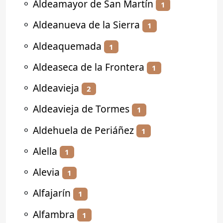
⚬
Aldeamayor de San Martín
1
⚬
Aldeanueva de la Sierra
1
⚬
Aldeaquemada
1
⚬
Aldeaseca de la Frontera
1
⚬
Aldeavieja
2
⚬
Aldeavieja de Tormes
1
⚬
Aldehuela de Periáñez
1
⚬
Alella
1
⚬
Alevia
1
⚬
Alfajarín
1
⚬
Alfambra
1