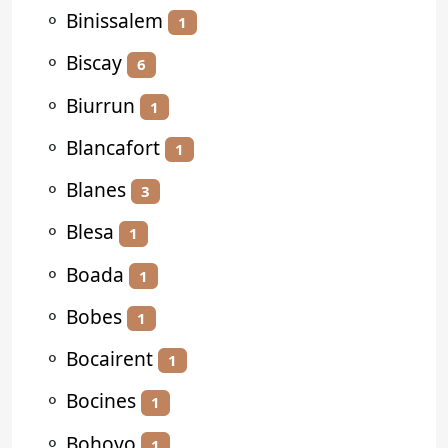
⚬
Binissalem
1
⚬
Biscay
6
⚬
Biurrun
1
⚬
Blancafort
1
⚬
Blanes
3
⚬
Blesa
1
⚬
Boada
1
⚬
Bobes
1
⚬
Bocairent
1
⚬
Bocines
1
⚬
Bohoyo
1