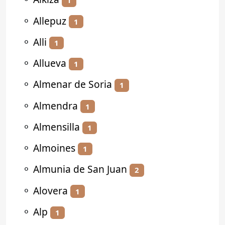
1
⚬
Allepuz
1
⚬
Alli
1
⚬
Allueva
1
⚬
Almenar de Soria
1
⚬
Almendra
1
⚬
Almensilla
1
⚬
Almoines
1
⚬
Almunia de San Juan
2
⚬
Alovera
1
⚬
Alp
1