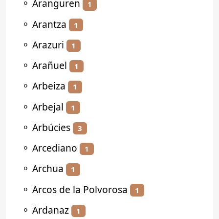
⚬
Aranguren
1
⚬
Arantza
1
⚬
Arazuri
1
⚬
Arañuel
1
⚬
Arbeiza
1
⚬
Arbejal
1
⚬
Arbúcies
3
⚬
Arcediano
1
⚬
Archua
1
⚬
Arcos de la Polvorosa
1
⚬
Ardanaz
1