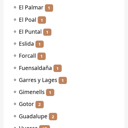
⚬
El Palmar
1
⚬
El Poal
1
⚬
El Puntal
1
⚬
Eslida
1
⚬
Forcall
1
⚬
Fuensaldaña
1
⚬
Garres y Lages
1
⚬
Gimenells
1
⚬
Gotor
2
⚬
Guadalupe
2