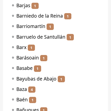
⚬
Barjas
1
⚬
Barniedo de la Reina
1
⚬
Barriomartín
1
⚬
Barruelo de Santullán
1
⚬
Barx
1
⚬
Barásoain
1
⚬
Basabe
1
⚬
Bayubas de Abajo
1
⚬
Baza
4
⚬
Baén
1
⚬
Bañugues
1