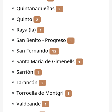
⚬
Quintanadueñas
2
⚬
Quinto
2
⚬
Raya (la)
1
⚬
San Benito - Progreso
1
⚬
San Fernando
12
⚬
Santa María de Gimenells
1
⚬
Sarrión
1
⚬
Tarancón
2
⚬
Torroella de Montgrí
1
⚬
Valdeande
1