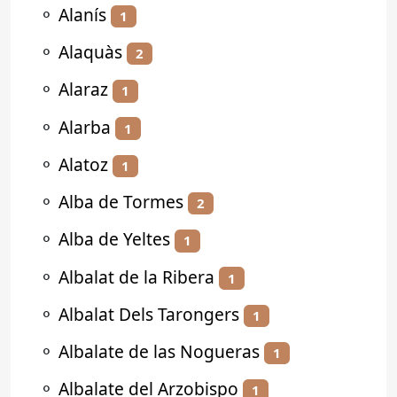
⚬
Alanís
1
⚬
Alaquàs
2
⚬
Alaraz
1
⚬
Alarba
1
⚬
Alatoz
1
⚬
Alba de Tormes
2
⚬
Alba de Yeltes
1
⚬
Albalat de la Ribera
1
⚬
Albalat Dels Tarongers
1
⚬
Albalate de las Nogueras
1
⚬
Albalate del Arzobispo
1