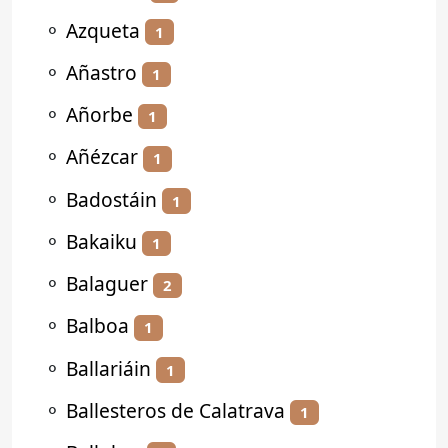
⚬
Azqueta
1
⚬
Añastro
1
⚬
Añorbe
1
⚬
Añézcar
1
⚬
Badostáin
1
⚬
Bakaiku
1
⚬
Balaguer
2
⚬
Balboa
1
⚬
Ballariáin
1
⚬
Ballesteros de Calatrava
1