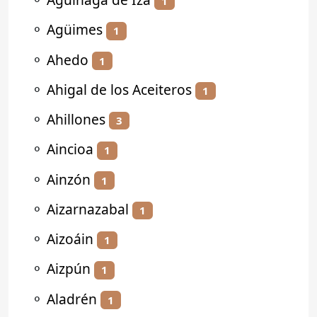
1
⚬
Agüimes
1
⚬
Ahedo
1
⚬
Ahigal de los Aceiteros
1
⚬
Ahillones
3
⚬
Aincioa
1
⚬
Ainzón
1
⚬
Aizarnazabal
1
⚬
Aizoáin
1
⚬
Aizpún
1
⚬
Aladrén
1