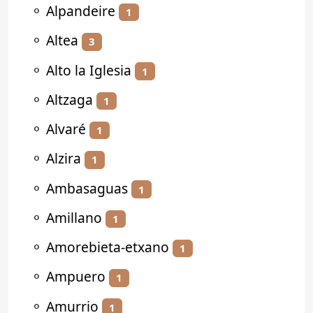
⚬
Alpandeire
1
⚬
Altea
3
⚬
Alto la Iglesia
1
⚬
Altzaga
1
⚬
Alvaré
1
⚬
Alzira
1
⚬
Ambasaguas
1
⚬
Amillano
1
⚬
Amorebieta-etxano
1
⚬
Ampuero
1
⚬
Amurrio
1