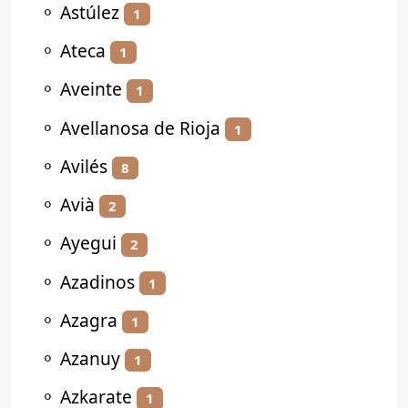
⚬
Astúlez
1
⚬
Ateca
1
⚬
Aveinte
1
⚬
Avellanosa de Rioja
1
⚬
Avilés
8
⚬
Avià
2
⚬
Ayegui
2
⚬
Azadinos
1
⚬
Azagra
1
⚬
Azanuy
1
⚬
Azkarate
1