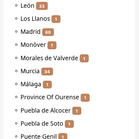
⚬
León
33
⚬
Los Llanos
1
⚬
Madrid
60
⚬
Monòver
1
⚬
Morales de Valverde
1
⚬
Murcia
34
⚬
Málaga
1
⚬
Province Of Ourense
1
⚬
Puebla de Alcocer
1
⚬
Puebla de Soto
1
⚬
Puente Genil
1