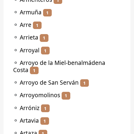
⚬
Armuña
1
⚬
Arre
1
⚬
Arrieta
1
⚬
Arroyal
1
⚬
Arroyo de la Miel-benalmádena
Costa
1
⚬
Arroyo de San Serván
1
⚬
Arroyomolinos
1
⚬
Arróniz
1
⚬
Artavia
1
⚬
Artaza
1