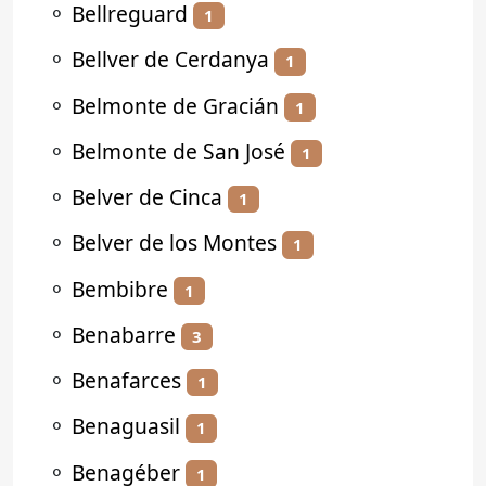
⚬
Bellreguard
1
⚬
Bellver de Cerdanya
1
⚬
Belmonte de Gracián
1
⚬
Belmonte de San José
1
⚬
Belver de Cinca
1
⚬
Belver de los Montes
1
⚬
Bembibre
1
⚬
Benabarre
3
⚬
Benafarces
1
⚬
Benaguasil
1
⚬
Benagéber
1