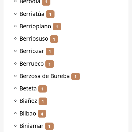
⚬
Berodia
1
⚬
Berriatúa
1
⚬
Berrioplano
1
⚬
Berriosuso
1
⚬
Berriozar
1
⚬
Berrueco
1
⚬
Berzosa de Bureba
1
⚬
Beteta
1
⚬
Biañez
1
⚬
Bilbao
4
⚬
Biniamar
1