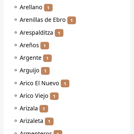
⚬
Arellano
1
⚬
Arenillas de Ebro
1
⚬
Arespalditza
1
⚬
Areños
1
⚬
Argente
1
⚬
Arguijo
1
⚬
Arico El Nuevo
1
⚬
Arico Viejo
1
⚬
Arizala
1
⚬
Arizaleta
1
⚬
Armenteros
1