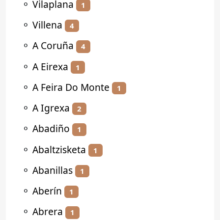
⚬
Vilaplana
1
⚬
Villena
4
⚬
A Coruña
4
⚬
A Eirexa
1
⚬
A Feira Do Monte
1
⚬
A Igrexa
2
⚬
Abadiño
1
⚬
Abaltzisketa
1
⚬
Abanillas
1
⚬
Aberín
1
⚬
Abrera
1