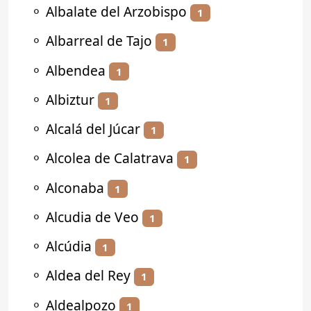
⚬
Albalate del Arzobispo
1
⚬
Albarreal de Tajo
1
⚬
Albendea
1
⚬
Albiztur
1
⚬
Alcalá del Júcar
1
⚬
Alcolea de Calatrava
1
⚬
Alconaba
1
⚬
Alcudia de Veo
1
⚬
Alcúdia
1
⚬
Aldea del Rey
1
⚬
Aldealpozo
1