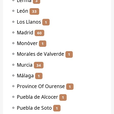
⚬
Lerma
3
⚬
León
33
⚬
Los Llanos
1
⚬
Madrid
60
⚬
Monòver
1
⚬
Morales de Valverde
1
⚬
Murcia
34
⚬
Málaga
1
⚬
Province Of Ourense
1
⚬
Puebla de Alcocer
1
⚬
Puebla de Soto
1