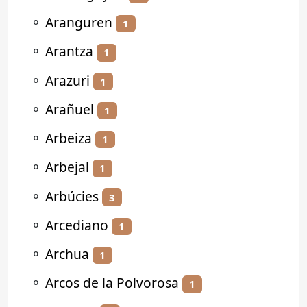
⚬
Aranguren
1
⚬
Arantza
1
⚬
Arazuri
1
⚬
Arañuel
1
⚬
Arbeiza
1
⚬
Arbejal
1
⚬
Arbúcies
3
⚬
Arcediano
1
⚬
Archua
1
⚬
Arcos de la Polvorosa
1