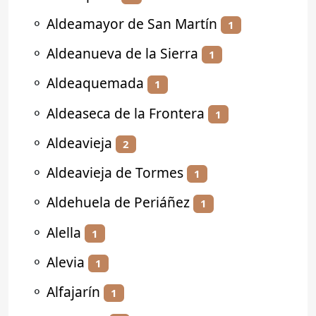
⚬
Aldeamayor de San Martín
1
⚬
Aldeanueva de la Sierra
1
⚬
Aldeaquemada
1
⚬
Aldeaseca de la Frontera
1
⚬
Aldeavieja
2
⚬
Aldeavieja de Tormes
1
⚬
Aldehuela de Periáñez
1
⚬
Alella
1
⚬
Alevia
1
⚬
Alfajarín
1