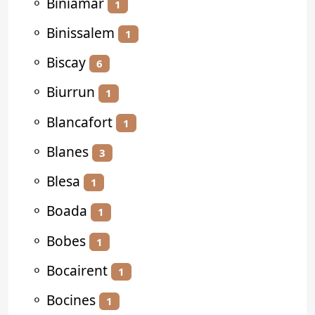
⚬
Biniamar
1
⚬
Binissalem
1
⚬
Biscay
6
⚬
Biurrun
1
⚬
Blancafort
1
⚬
Blanes
3
⚬
Blesa
1
⚬
Boada
1
⚬
Bobes
1
⚬
Bocairent
1
⚬
Bocines
1