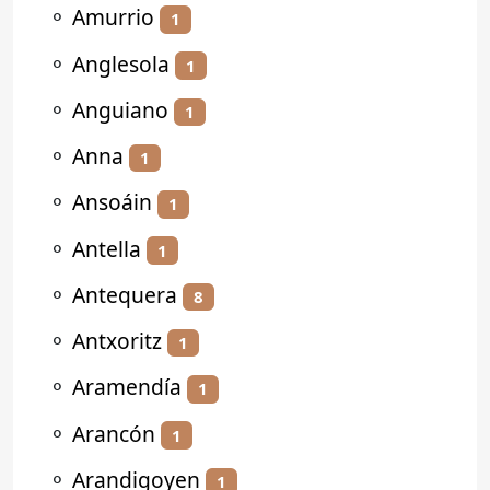
⚬
Amurrio
1
⚬
Anglesola
1
⚬
Anguiano
1
⚬
Anna
1
⚬
Ansoáin
1
⚬
Antella
1
⚬
Antequera
8
⚬
Antxoritz
1
⚬
Aramendía
1
⚬
Arancón
1
⚬
Arandigoyen
1