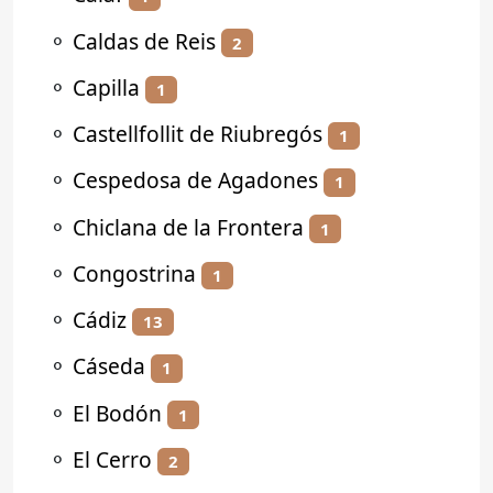
⚬
Caldas de Reis
2
⚬
Capilla
1
⚬
Castellfollit de Riubregós
1
⚬
Cespedosa de Agadones
1
⚬
Chiclana de la Frontera
1
⚬
Congostrina
1
⚬
Cádiz
13
⚬
Cáseda
1
⚬
El Bodón
1
⚬
El Cerro
2