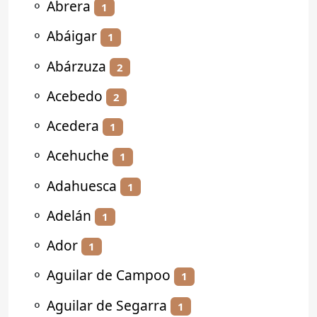
⚬
Abrera
1
⚬
Abáigar
1
⚬
Abárzuza
2
⚬
Acebedo
2
⚬
Acedera
1
⚬
Acehuche
1
⚬
Adahuesca
1
⚬
Adelán
1
⚬
Ador
1
⚬
Aguilar de Campoo
1
⚬
Aguilar de Segarra
1