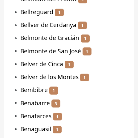
⚬
Bellreguard
1
⚬
Bellver de Cerdanya
1
⚬
Belmonte de Gracián
1
⚬
Belmonte de San José
1
⚬
Belver de Cinca
1
⚬
Belver de los Montes
1
⚬
Bembibre
1
⚬
Benabarre
3
⚬
Benafarces
1
⚬
Benaguasil
1