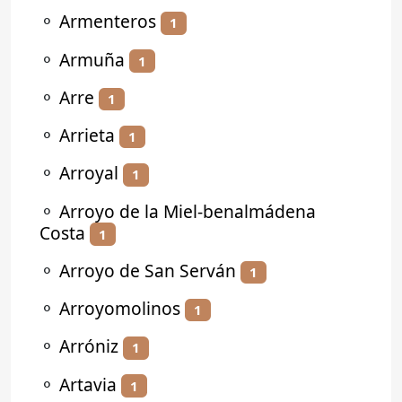
⚬
Armenteros
1
⚬
Armuña
1
⚬
Arre
1
⚬
Arrieta
1
⚬
Arroyal
1
⚬
Arroyo de la Miel-benalmádena
Costa
1
⚬
Arroyo de San Serván
1
⚬
Arroyomolinos
1
⚬
Arróniz
1
⚬
Artavia
1