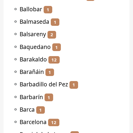
⚬
Ballobar
1
⚬
Balmaseda
1
⚬
Balsareny
2
⚬
Baquedano
1
⚬
Barakaldo
12
⚬
Barañáin
1
⚬
Barbadillo del Pez
1
⚬
Barbarín
1
⚬
Barca
1
⚬
Barcelona
12