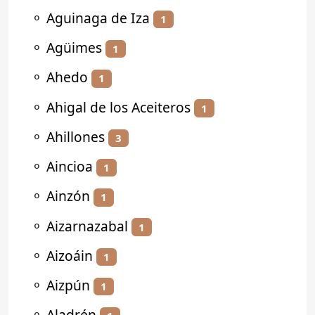
⚬
Aguinaga de Iza
1
⚬
Agüimes
1
⚬
Ahedo
1
⚬
Ahigal de los Aceiteros
1
⚬
Ahillones
3
⚬
Aincioa
1
⚬
Ainzón
1
⚬
Aizarnazabal
1
⚬
Aizoáin
1
⚬
Aizpún
1
⚬
Aladrén