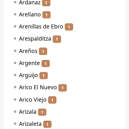
⚬
Ardanaz
1
⚬
Arellano
1
⚬
Arenillas de Ebro
1
⚬
Arespalditza
1
⚬
Areños
1
⚬
Argente
1
⚬
Arguijo
1
⚬
Arico El Nuevo
1
⚬
Arico Viejo
1
⚬
Arizala
1
⚬
Arizaleta
1