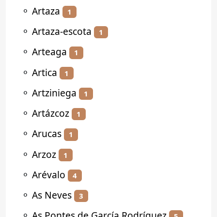
⚬
Artaza
1
⚬
Artaza-escota
1
⚬
Arteaga
1
⚬
Artica
1
⚬
Artziniega
1
⚬
Artázcoz
1
⚬
Arucas
1
⚬
Arzoz
1
⚬
Arévalo
4
⚬
As Neves
3
⚬
As Pontes de García Rodríguez
5