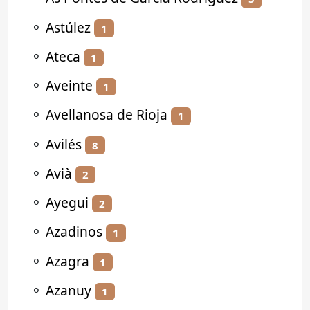
⚬
Astúlez
1
⚬
Ateca
1
⚬
Aveinte
1
⚬
Avellanosa de Rioja
1
⚬
Avilés
8
⚬
Avià
2
⚬
Ayegui
2
⚬
Azadinos
1
⚬
Azagra
1
⚬
Azanuy
1