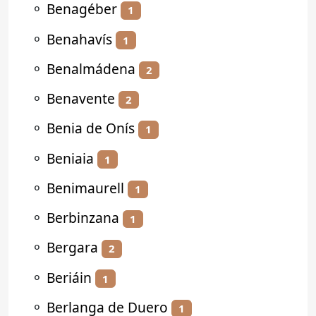
⚬
Benagéber
1
⚬
Benahavís
1
⚬
Benalmádena
2
⚬
Benavente
2
⚬
Benia de Onís
1
⚬
Beniaia
1
⚬
Benimaurell
1
⚬
Berbinzana
1
⚬
Bergara
2
⚬
Beriáin
1
⚬
Berlanga de Duero
1