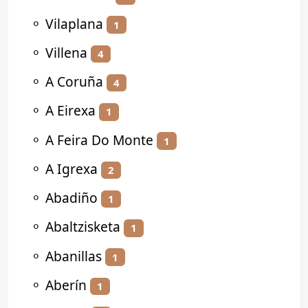
⚬
Vilaplana
1
⚬
Villena
4
⚬
A Coruña
4
⚬
A Eirexa
1
⚬
A Feira Do Monte
1
⚬
A Igrexa
2
⚬
Abadiño
1
⚬
Abaltzisketa
1
⚬
Abanillas
1
⚬
Aberín
1