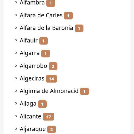
⚬
Alfambra
1
⚬
Alfara de Carles
1
⚬
Alfara de la Baronia
1
⚬
Alfauir
1
⚬
Algarra
1
⚬
Algarrobo
2
⚬
Algeciras
14
⚬
Algimia de Almonacid
1
⚬
Aliaga
1
⚬
Alicante
17
⚬
Aljaraque
2