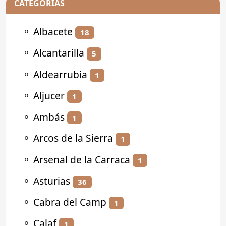
CATEGORÍAS
⚬
Albacete
18
⚬
Alcantarilla
5
⚬
Aldearrubia
1
⚬
Aljucer
1
⚬
Ambás
1
⚬
Arcos de la Sierra
1
⚬
Arsenal de la Carraca
1
⚬
Asturias
36
⚬
Cabra del Camp
1
⚬
Calaf
1