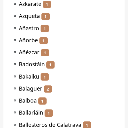
⚬
Azkarate
1
⚬
Azqueta
1
⚬
Añastro
1
⚬
Añorbe
1
⚬
Añézcar
1
⚬
Badostáin
1
⚬
Bakaiku
1
⚬
Balaguer
2
⚬
Balboa
1
⚬
Ballariáin
1
⚬
Ballesteros de Calatrava
1