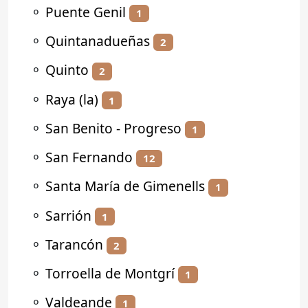
⚬
Puente Genil
1
⚬
Quintanadueñas
2
⚬
Quinto
2
⚬
Raya (la)
1
⚬
San Benito - Progreso
1
⚬
San Fernando
12
⚬
Santa María de Gimenells
1
⚬
Sarrión
1
⚬
Tarancón
2
⚬
Torroella de Montgrí
1
⚬
Valdeande
1