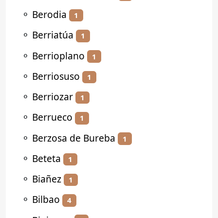
⚬
Berodia
1
⚬
Berriatúa
1
⚬
Berrioplano
1
⚬
Berriosuso
1
⚬
Berriozar
1
⚬
Berrueco
1
⚬
Berzosa de Bureba
1
⚬
Beteta
1
⚬
Biañez
1
⚬
Bilbao
4