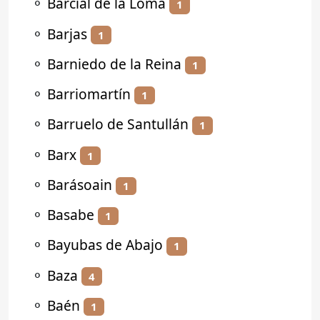
⚬
Barcial de la Loma
1
⚬
Barjas
1
⚬
Barniedo de la Reina
1
⚬
Barriomartín
1
⚬
Barruelo de Santullán
1
⚬
Barx
1
⚬
Barásoain
1
⚬
Basabe
1
⚬
Bayubas de Abajo
1
⚬
Baza
4
⚬
Baén
1