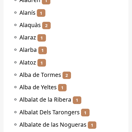
1
⚬
Alanís
1
⚬
Alaquàs
2
⚬
Alaraz
1
⚬
Alarba
1
⚬
Alatoz
1
⚬
Alba de Tormes
2
⚬
Alba de Yeltes
1
⚬
Albalat de la Ribera
1
⚬
Albalat Dels Tarongers
1
⚬
Albalate de las Nogueras
1