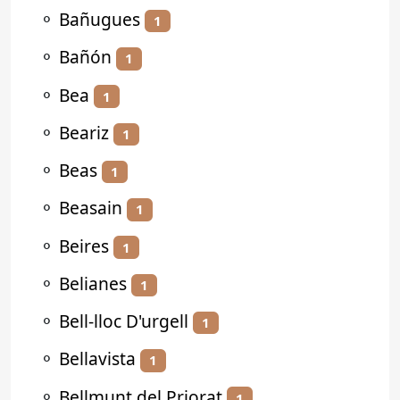
⚬
Bañugues
1
⚬
Bañón
1
⚬
Bea
1
⚬
Beariz
1
⚬
Beas
1
⚬
Beasain
1
⚬
Beires
1
⚬
Belianes
1
⚬
Bell-lloc D'urgell
1
⚬
Bellavista
1
⚬
Bellmunt del Priorat
1