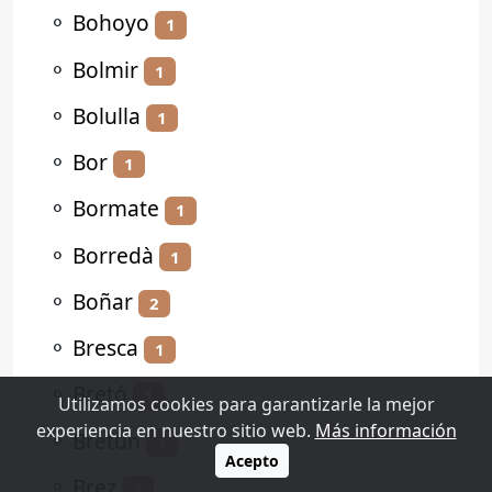
⚬
Bohoyo
1
⚬
Bolmir
1
⚬
Bolulla
1
⚬
Bor
1
⚬
Bormate
1
⚬
Borredà
1
⚬
Boñar
2
⚬
Bresca
1
⚬
Bretó
1
Utilizamos cookies para garantizarle la mejor
experiencia en nuestro sitio web.
Más información
⚬
Bretún
1
Acepto
⚬
Brez
1