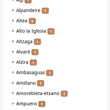
1
⚬
Alpandeire
1
⚬
Altea
3
⚬
Alto la Iglesia
1
⚬
Altzaga
1
⚬
Alvaré
1
⚬
Alzira
1
⚬
Ambasaguas
1
⚬
Amillano
1
⚬
Amorebieta-etxano
1
⚬
Ampuero
1