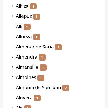
⚬
Alkiza
1
⚬
Allepuz
1
⚬
Alli
1
⚬
Allueva
1
⚬
Almenar de Soria
1
⚬
Almendra
1
⚬
Almensilla
1
⚬
Almoines
1
⚬
Almunia de San Juan
2
⚬
Alovera
1
⚬
Alp