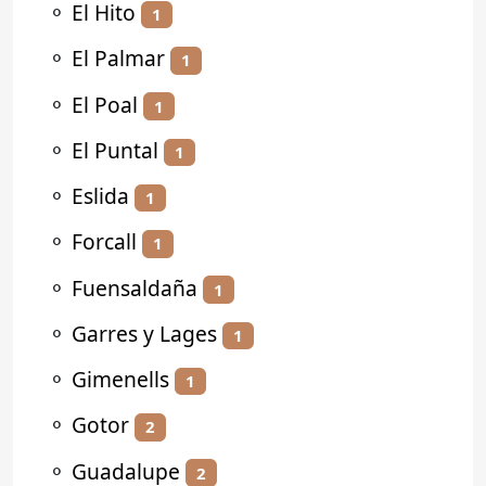
⚬
El Hito
1
⚬
El Palmar
1
⚬
El Poal
1
⚬
El Puntal
1
⚬
Eslida
1
⚬
Forcall
1
⚬
Fuensaldaña
1
⚬
Garres y Lages
1
⚬
Gimenells
1
⚬
Gotor
2
⚬
Guadalupe
2