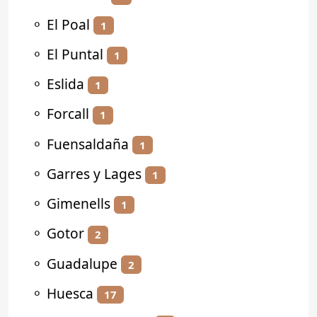
⚬
El Poal
1
⚬
El Puntal
1
⚬
Eslida
1
⚬
Forcall
1
⚬
Fuensaldaña
1
⚬
Garres y Lages
1
⚬
Gimenells
1
⚬
Gotor
2
⚬
Guadalupe
2
⚬
Huesca
17