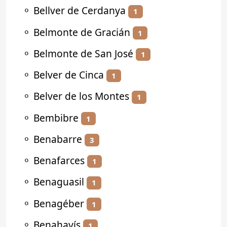
⚬
Bellver de Cerdanya
1
⚬
Belmonte de Gracián
1
⚬
Belmonte de San José
1
⚬
Belver de Cinca
1
⚬
Belver de los Montes
1
⚬
Bembibre
1
⚬
Benabarre
3
⚬
Benafarces
1
⚬
Benaguasil
1
⚬
Benagéber
1
⚬
Benahavís
1