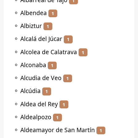
1
⚬
Albendea
1
⚬
Albiztur
1
⚬
Alcalá del Júcar
1
⚬
Alcolea de Calatrava
1
⚬
Alconaba
1
⚬
Alcudia de Veo
1
⚬
Alcúdia
1
⚬
Aldea del Rey
1
⚬
Aldealpozo
1
⚬
Aldeamayor de San Martín
1