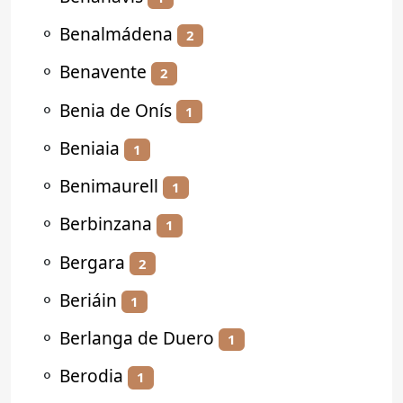
⚬
Benalmádena
2
⚬
Benavente
2
⚬
Benia de Onís
1
⚬
Beniaia
1
⚬
Benimaurell
1
⚬
Berbinzana
1
⚬
Bergara
2
⚬
Beriáin
1
⚬
Berlanga de Duero
1
⚬
Berodia
1