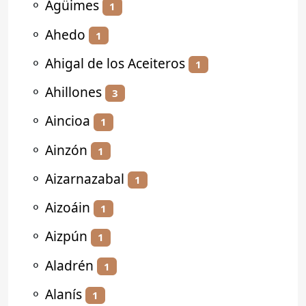
⚬
Agüimes
1
⚬
Ahedo
1
⚬
Ahigal de los Aceiteros
1
⚬
Ahillones
3
⚬
Aincioa
1
⚬
Ainzón
1
⚬
Aizarnazabal
1
⚬
Aizoáin
1
⚬
Aizpún
1
⚬
Aladrén
1
⚬
Alanís
1