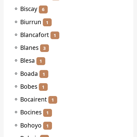
⚬
Biscay
6
⚬
Biurrun
1
⚬
Blancafort
1
⚬
Blanes
3
⚬
Blesa
1
⚬
Boada
1
⚬
Bobes
1
⚬
Bocairent
1
⚬
Bocines
1
⚬
Bohoyo
1