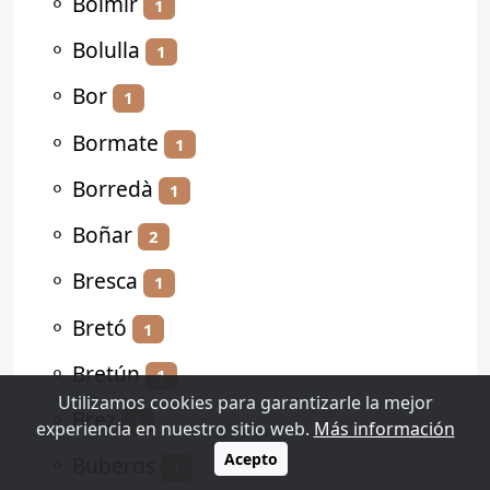
⚬
Bolmir
1
⚬
Bolulla
1
⚬
Bor
1
⚬
Bormate
1
⚬
Borredà
1
⚬
Boñar
2
⚬
Bresca
1
⚬
Bretó
1
⚬
Bretún
1
Utilizamos cookies para garantizarle la mejor
⚬
Brez
1
experiencia en nuestro sitio web.
Más información
Acepto
⚬
Buberos
1