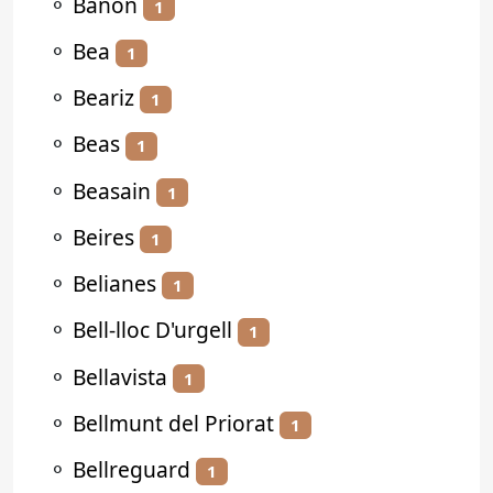
⚬
Bañón
1
⚬
Bea
1
⚬
Beariz
1
⚬
Beas
1
⚬
Beasain
1
⚬
Beires
1
⚬
Belianes
1
⚬
Bell-lloc D'urgell
1
⚬
Bellavista
1
⚬
Bellmunt del Priorat
1
⚬
Bellreguard
1