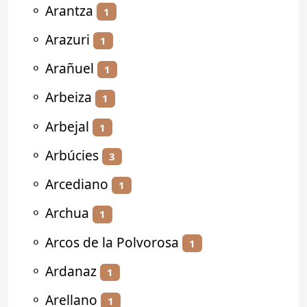
⚬
Arantza
1
⚬
Arazuri
1
⚬
Arañuel
1
⚬
Arbeiza
1
⚬
Arbejal
1
⚬
Arbúcies
3
⚬
Arcediano
1
⚬
Archua
1
⚬
Arcos de la Polvorosa
1
⚬
Ardanaz
1
⚬
Arellano
1