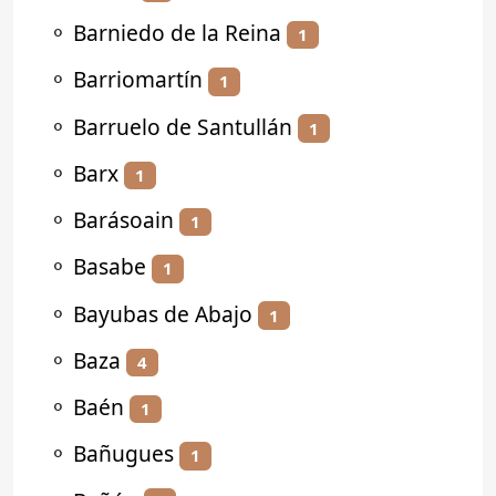
⚬
Barniedo de la Reina
1
⚬
Barriomartín
1
⚬
Barruelo de Santullán
1
⚬
Barx
1
⚬
Barásoain
1
⚬
Basabe
1
⚬
Bayubas de Abajo
1
⚬
Baza
4
⚬
Baén
1
⚬
Bañugues
1