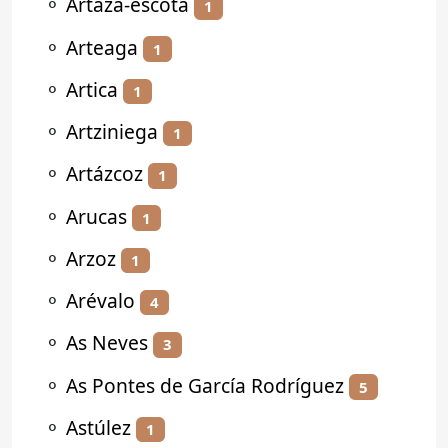
⚬
Artaza-escota
1
⚬
Arteaga
1
⚬
Artica
1
⚬
Artziniega
1
⚬
Artázcoz
1
⚬
Arucas
1
⚬
Arzoz
1
⚬
Arévalo
4
⚬
As Neves
3
⚬
As Pontes de García Rodríguez
5
⚬
Astúlez
1