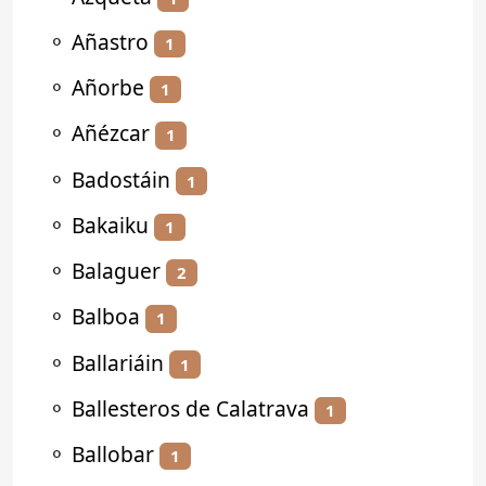
⚬
Añastro
1
⚬
Añorbe
1
⚬
Añézcar
1
⚬
Badostáin
1
⚬
Bakaiku
1
⚬
Balaguer
2
⚬
Balboa
1
⚬
Ballariáin
1
⚬
Ballesteros de Calatrava
1
⚬
Ballobar
1