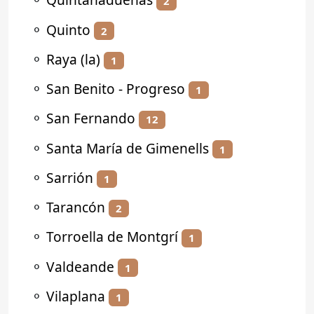
2
⚬
Quinto
2
⚬
Raya (la)
1
⚬
San Benito - Progreso
1
⚬
San Fernando
12
⚬
Santa María de Gimenells
1
⚬
Sarrión
1
⚬
Tarancón
2
⚬
Torroella de Montgrí
1
⚬
Valdeande
1
⚬
Vilaplana
1