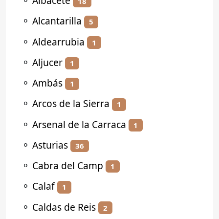
⚬
Albacete
18
⚬
Alcantarilla
5
⚬
Aldearrubia
1
⚬
Aljucer
1
⚬
Ambás
1
⚬
Arcos de la Sierra
1
⚬
Arsenal de la Carraca
1
⚬
Asturias
36
⚬
Cabra del Camp
1
⚬
Calaf
1
⚬
Caldas de Reis
2