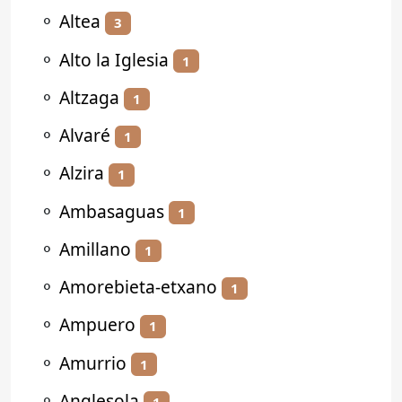
⚬
Altea
3
⚬
Alto la Iglesia
1
⚬
Altzaga
1
⚬
Alvaré
1
⚬
Alzira
1
⚬
Ambasaguas
1
⚬
Amillano
1
⚬
Amorebieta-etxano
1
⚬
Ampuero
1
⚬
Amurrio
1
⚬
Anglesola
1