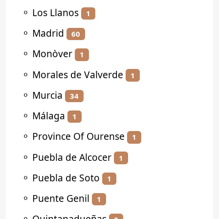
⚬
Los Llanos
1
⚬
Madrid
60
⚬
Monòver
1
⚬
Morales de Valverde
1
⚬
Murcia
34
⚬
Málaga
1
⚬
Province Of Ourense
1
⚬
Puebla de Alcocer
1
⚬
Puebla de Soto
1
⚬
Puente Genil
1
⚬
Quintanadueñas