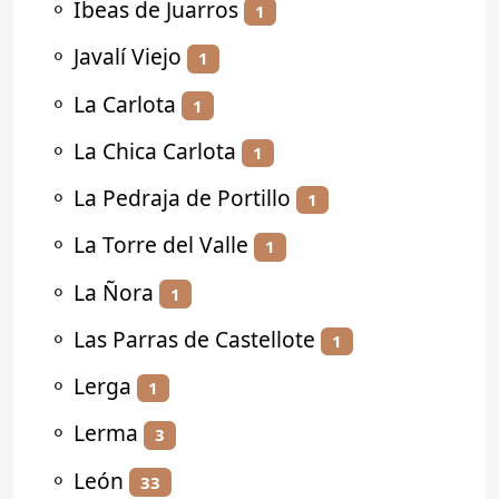
⚬
Ibeas de Juarros
1
⚬
Javalí Viejo
1
⚬
La Carlota
1
⚬
La Chica Carlota
1
⚬
La Pedraja de Portillo
1
⚬
La Torre del Valle
1
⚬
La Ñora
1
⚬
Las Parras de Castellote
1
⚬
Lerga
1
⚬
Lerma
3
⚬
León
33