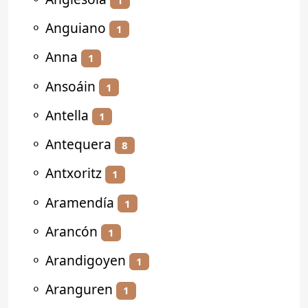
⚬
Anguiano
1
⚬
Anna
1
⚬
Ansoáin
1
⚬
Antella
1
⚬
Antequera
8
⚬
Antxoritz
1
⚬
Aramendía
1
⚬
Arancón
1
⚬
Arandigoyen
1
⚬
Aranguren
1