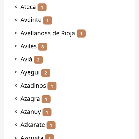
⚬
Ateca
1
⚬
Aveinte
1
⚬
Avellanosa de Rioja
1
⚬
Avilés
8
⚬
Avià
2
⚬
Ayegui
2
⚬
Azadinos
1
⚬
Azagra
1
⚬
Azanuy
1
⚬
Azkarate
1
⚬
Azqueta
1