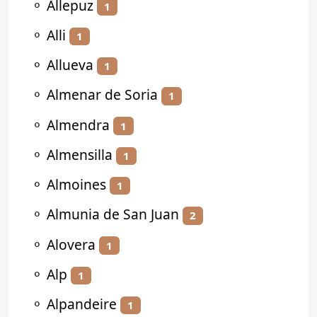
⚬
Allepuz
1
⚬
Alli
1
⚬
Allueva
1
⚬
Almenar de Soria
1
⚬
Almendra
1
⚬
Almensilla
1
⚬
Almoines
1
⚬
Almunia de San Juan
2
⚬
Alovera
1
⚬
Alp
1
⚬
Alpandeire
1