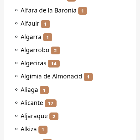
⚬
Alfara de la Baronia
1
⚬
Alfauir
1
⚬
Algarra
1
⚬
Algarrobo
2
⚬
Algeciras
14
⚬
Algimia de Almonacid
1
⚬
Aliaga
1
⚬
Alicante
17
⚬
Aljaraque
2
⚬
Alkiza
1