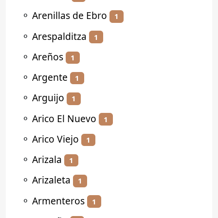
⚬
Arenillas de Ebro
1
⚬
Arespalditza
1
⚬
Areños
1
⚬
Argente
1
⚬
Arguijo
1
⚬
Arico El Nuevo
1
⚬
Arico Viejo
1
⚬
Arizala
1
⚬
Arizaleta
1
⚬
Armenteros
1