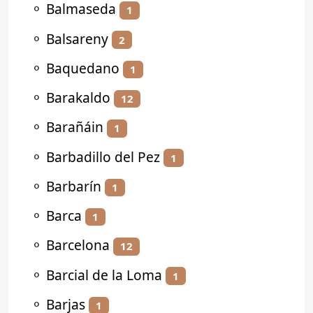
⚬
Balmaseda
1
⚬
Balsareny
2
⚬
Baquedano
1
⚬
Barakaldo
12
⚬
Barañáin
1
⚬
Barbadillo del Pez
1
⚬
Barbarín
1
⚬
Barca
1
⚬
Barcelona
12
⚬
Barcial de la Loma
1
⚬
Barjas
1