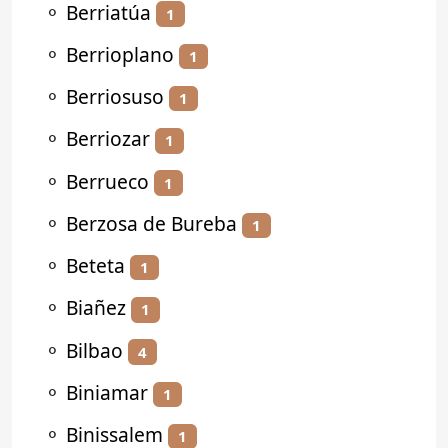
⚬
Berriatúa
1
⚬
Berrioplano
1
⚬
Berriosuso
1
⚬
Berriozar
1
⚬
Berrueco
1
⚬
Berzosa de Bureba
1
⚬
Beteta
1
⚬
Biañez
1
⚬
Bilbao
4
⚬
Biniamar
1
⚬
Binissalem
1