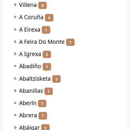
⚬
Villena
4
⚬
A Coruña
4
⚬
A Eirexa
1
⚬
A Feira Do Monte
1
⚬
A Igrexa
2
⚬
Abadiño
1
⚬
Abaltzisketa
1
⚬
Abanillas
1
⚬
Aberín
1
⚬
Abrera
1
⚬
Abáigar
1