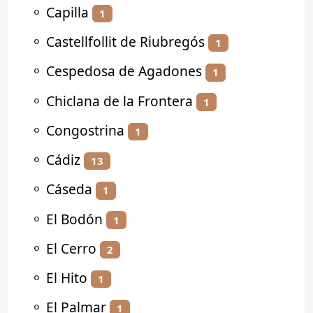
⚬
Capilla
1
⚬
Castellfollit de Riubregós
1
⚬
Cespedosa de Agadones
1
⚬
Chiclana de la Frontera
1
⚬
Congostrina
1
⚬
Cádiz
13
⚬
Cáseda
1
⚬
El Bodón
1
⚬
El Cerro
2
⚬
El Hito
1
⚬
El Palmar
1