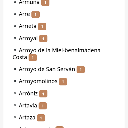
⚬
Armuña
1
⚬
Arre
1
⚬
Arrieta
1
⚬
Arroyal
1
⚬
Arroyo de la Miel-benalmádena
Costa
1
⚬
Arroyo de San Serván
1
⚬
Arroyomolinos
1
⚬
Arróniz
1
⚬
Artavia
1
⚬
Artaza
1