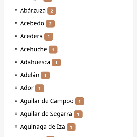
⚬
Abárzuza
2
⚬
Acebedo
2
⚬
Acedera
1
⚬
Acehuche
1
⚬
Adahuesca
1
⚬
Adelán
1
⚬
Ador
1
⚬
Aguilar de Campoo
1
⚬
Aguilar de Segarra
1
⚬
Aguinaga de Iza
1