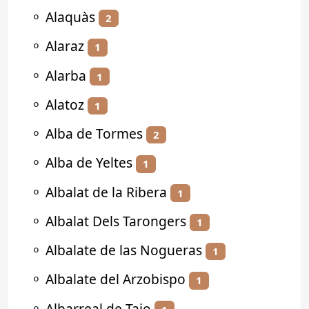
⚬
Alaquàs
2
⚬
Alaraz
1
⚬
Alarba
1
⚬
Alatoz
1
⚬
Alba de Tormes
2
⚬
Alba de Yeltes
1
⚬
Albalat de la Ribera
1
⚬
Albalat Dels Tarongers
1
⚬
Albalate de las Nogueras
1
⚬
Albalate del Arzobispo
1
⚬
Albarreal de Tajo