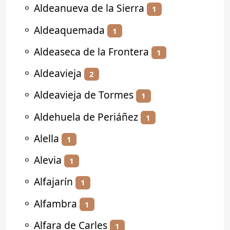
⚬
Aldeanueva de la Sierra
1
⚬
Aldeaquemada
1
⚬
Aldeaseca de la Frontera
1
⚬
Aldeavieja
2
⚬
Aldeavieja de Tormes
1
⚬
Aldehuela de Periáñez
1
⚬
Alella
1
⚬
Alevia
1
⚬
Alfajarín
1
⚬
Alfambra
1
⚬
Alfara de Carles
1