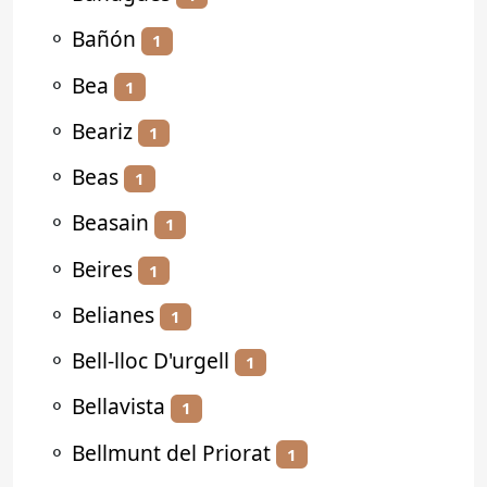
⚬
Bañón
1
⚬
Bea
1
⚬
Beariz
1
⚬
Beas
1
⚬
Beasain
1
⚬
Beires
1
⚬
Belianes
1
⚬
Bell-lloc D'urgell
1
⚬
Bellavista
1
⚬
Bellmunt del Priorat
1