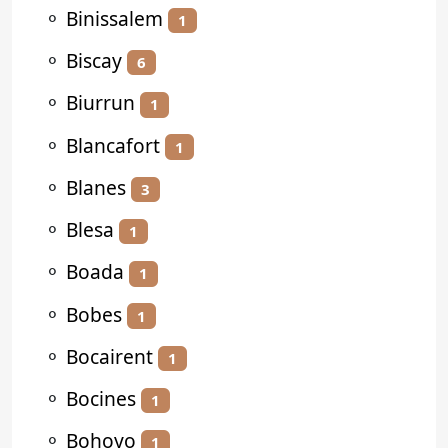
⚬
Binissalem
1
⚬
Biscay
6
⚬
Biurrun
1
⚬
Blancafort
1
⚬
Blanes
3
⚬
Blesa
1
⚬
Boada
1
⚬
Bobes
1
⚬
Bocairent
1
⚬
Bocines
1
⚬
Bohoyo
1