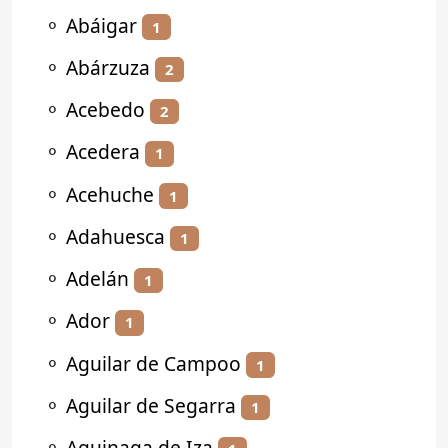
⚬
Abáigar
1
⚬
Abárzuza
2
⚬
Acebedo
2
⚬
Acedera
1
⚬
Acehuche
1
⚬
Adahuesca
1
⚬
Adelán
1
⚬
Ador
1
⚬
Aguilar de Campoo
1
⚬
Aguilar de Segarra
1
⚬
Aguinaga de Iza