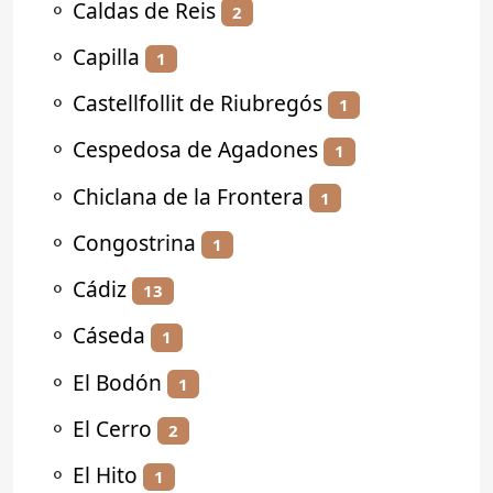
⚬
Caldas de Reis
2
⚬
Capilla
1
⚬
Castellfollit de Riubregós
1
⚬
Cespedosa de Agadones
1
⚬
Chiclana de la Frontera
1
⚬
Congostrina
1
⚬
Cádiz
13
⚬
Cáseda
1
⚬
El Bodón
1
⚬
El Cerro
2
⚬
El Hito
1