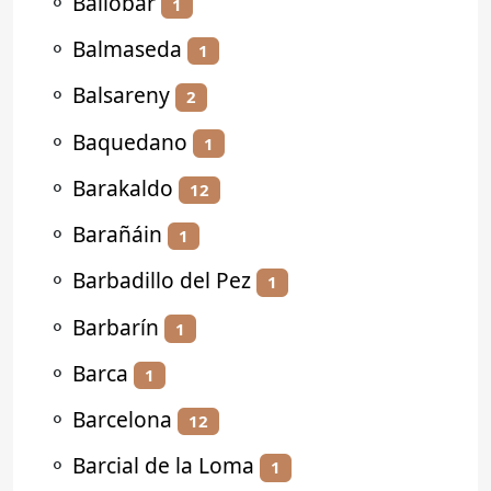
⚬
Ballobar
1
⚬
Balmaseda
1
⚬
Balsareny
2
⚬
Baquedano
1
⚬
Barakaldo
12
⚬
Barañáin
1
⚬
Barbadillo del Pez
1
⚬
Barbarín
1
⚬
Barca
1
⚬
Barcelona
12
⚬
Barcial de la Loma
1