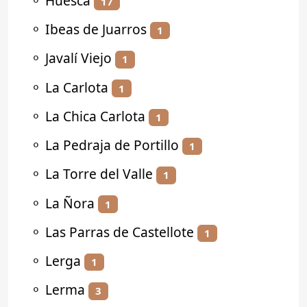
⚬
Huesca
17
⚬
Ibeas de Juarros
1
⚬
Javalí Viejo
1
⚬
La Carlota
1
⚬
La Chica Carlota
1
⚬
La Pedraja de Portillo
1
⚬
La Torre del Valle
1
⚬
La Ñora
1
⚬
Las Parras de Castellote
1
⚬
Lerga
1
⚬
Lerma
3