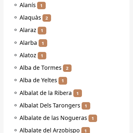
⚬
Alanís
1
⚬
Alaquàs
2
⚬
Alaraz
1
⚬
Alarba
1
⚬
Alatoz
1
⚬
Alba de Tormes
2
⚬
Alba de Yeltes
1
⚬
Albalat de la Ribera
1
⚬
Albalat Dels Tarongers
1
⚬
Albalate de las Nogueras
1
⚬
Albalate del Arzobispo
1