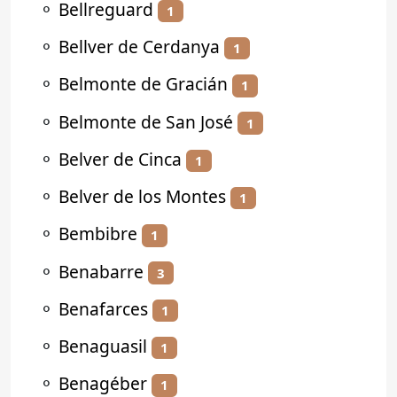
⚬
Bellreguard
1
⚬
Bellver de Cerdanya
1
⚬
Belmonte de Gracián
1
⚬
Belmonte de San José
1
⚬
Belver de Cinca
1
⚬
Belver de los Montes
1
⚬
Bembibre
1
⚬
Benabarre
3
⚬
Benafarces
1
⚬
Benaguasil
1
⚬
Benagéber
1