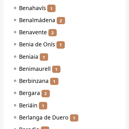
⚬
Benahavís
1
⚬
Benalmádena
2
⚬
Benavente
2
⚬
Benia de Onís
1
⚬
Beniaia
1
⚬
Benimaurell
1
⚬
Berbinzana
1
⚬
Bergara
2
⚬
Beriáin
1
⚬
Berlanga de Duero
1