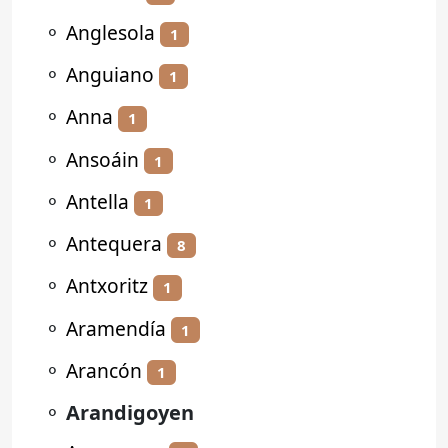
⚬
Anglesola
1
⚬
Anguiano
1
⚬
Anna
1
⚬
Ansoáin
1
⚬
Antella
1
⚬
Antequera
8
⚬
Antxoritz
1
⚬
Aramendía
1
⚬
Arancón
1
⚬
Arandigoyen