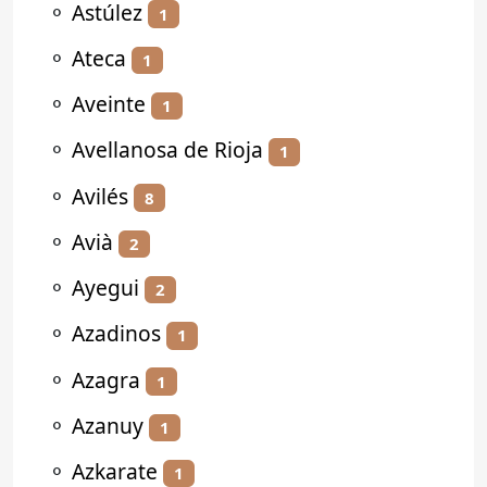
⚬
Astúlez
1
⚬
Ateca
1
⚬
Aveinte
1
⚬
Avellanosa de Rioja
1
⚬
Avilés
8
⚬
Avià
2
⚬
Ayegui
2
⚬
Azadinos
1
⚬
Azagra
1
⚬
Azanuy
1
⚬
Azkarate
1