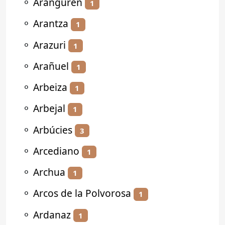
⚬
Aranguren
1
⚬
Arantza
1
⚬
Arazuri
1
⚬
Arañuel
1
⚬
Arbeiza
1
⚬
Arbejal
1
⚬
Arbúcies
3
⚬
Arcediano
1
⚬
Archua
1
⚬
Arcos de la Polvorosa
1
⚬
Ardanaz
1