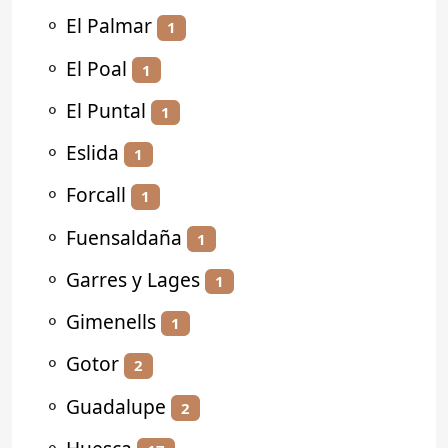
⚬
El Palmar
1
⚬
El Poal
1
⚬
El Puntal
1
⚬
Eslida
1
⚬
Forcall
1
⚬
Fuensaldaña
1
⚬
Garres y Lages
1
⚬
Gimenells
1
⚬
Gotor
2
⚬
Guadalupe
2