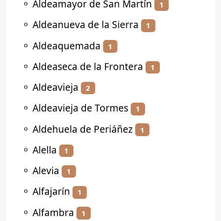
⚬
Aldeamayor de San Martín
1
⚬
Aldeanueva de la Sierra
1
⚬
Aldeaquemada
1
⚬
Aldeaseca de la Frontera
1
⚬
Aldeavieja
2
⚬
Aldeavieja de Tormes
1
⚬
Aldehuela de Periáñez
1
⚬
Alella
1
⚬
Alevia
1
⚬
Alfajarín
1
⚬
Alfambra
1