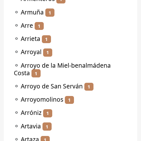
⚬
Armuña
1
⚬
Arre
1
⚬
Arrieta
1
⚬
Arroyal
1
⚬
Arroyo de la Miel-benalmádena
Costa
1
⚬
Arroyo de San Serván
1
⚬
Arroyomolinos
1
⚬
Arróniz
1
⚬
Artavia
1
⚬
Artaza
1