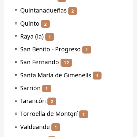
⚬
Quintanadueñas
2
⚬
Quinto
2
⚬
Raya (la)
1
⚬
San Benito - Progreso
1
⚬
San Fernando
12
⚬
Santa María de Gimenells
1
⚬
Sarrión
1
⚬
Tarancón
2
⚬
Torroella de Montgrí
1
⚬
Valdeande
1