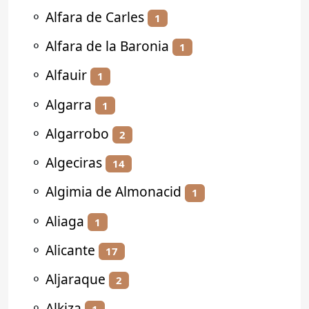
⚬
Alfara de Carles
1
⚬
Alfara de la Baronia
1
⚬
Alfauir
1
⚬
Algarra
1
⚬
Algarrobo
2
⚬
Algeciras
14
⚬
Algimia de Almonacid
1
⚬
Aliaga
1
⚬
Alicante
17
⚬
Aljaraque
2
⚬
Alkiza