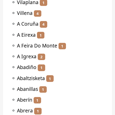
⚬
Vilaplana
1
⚬
Villena
4
⚬
A Coruña
4
⚬
A Eirexa
1
⚬
A Feira Do Monte
1
⚬
A Igrexa
2
⚬
Abadiño
1
⚬
Abaltzisketa
1
⚬
Abanillas
1
⚬
Aberín
1
⚬
Abrera
1