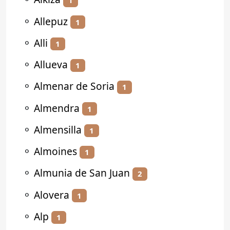
1
⚬
Allepuz
1
⚬
Alli
1
⚬
Allueva
1
⚬
Almenar de Soria
1
⚬
Almendra
1
⚬
Almensilla
1
⚬
Almoines
1
⚬
Almunia de San Juan
2
⚬
Alovera
1
⚬
Alp
1