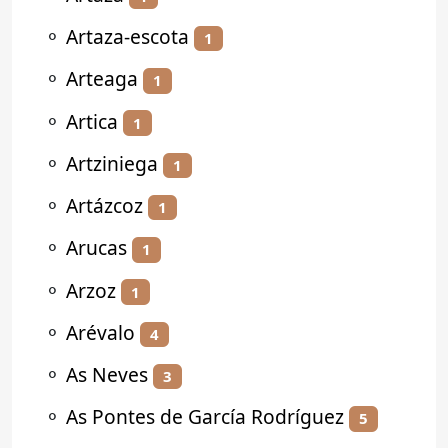
⚬
Artaza-escota
1
⚬
Arteaga
1
⚬
Artica
1
⚬
Artziniega
1
⚬
Artázcoz
1
⚬
Arucas
1
⚬
Arzoz
1
⚬
Arévalo
4
⚬
As Neves
3
⚬
As Pontes de García Rodríguez
5