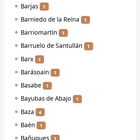
⚬
Barjas
1
⚬
Barniedo de la Reina
1
⚬
Barriomartín
1
⚬
Barruelo de Santullán
1
⚬
Barx
1
⚬
Barásoain
1
⚬
Basabe
1
⚬
Bayubas de Abajo
1
⚬
Baza
4
⚬
Baén
1
⚬
Bañugues
1