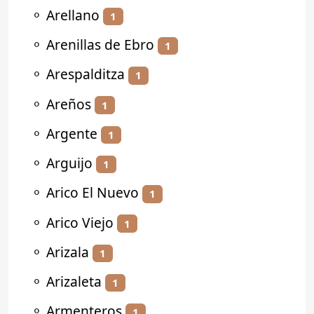
⚬
Arellano
1
⚬
Arenillas de Ebro
1
⚬
Arespalditza
1
⚬
Areños
1
⚬
Argente
1
⚬
Arguijo
1
⚬
Arico El Nuevo
1
⚬
Arico Viejo
1
⚬
Arizala
1
⚬
Arizaleta
1
⚬
Armenteros
1