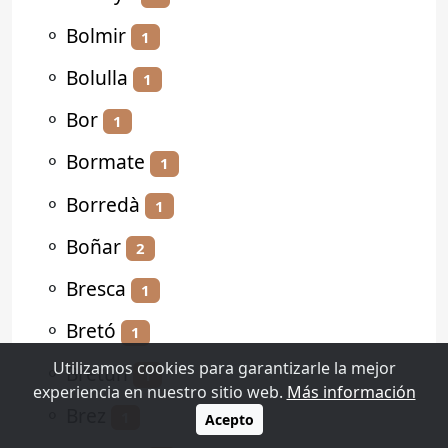
⚬
Bolmir
1
⚬
Bolulla
1
⚬
Bor
1
⚬
Bormate
1
⚬
Borredà
1
⚬
Boñar
2
⚬
Bresca
1
⚬
Bretó
1
Utilizamos cookies para garantizarle la mejor
⚬
Bretún
1
experiencia en nuestro sitio web.
Más información
⚬
Brez
1
Acepto