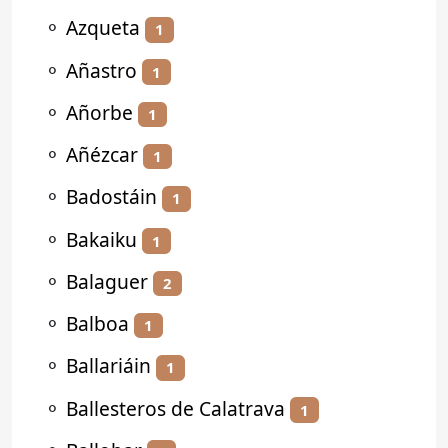
⚬
Azqueta
1
⚬
Añastro
1
⚬
Añorbe
1
⚬
Añézcar
1
⚬
Badostáin
1
⚬
Bakaiku
1
⚬
Balaguer
2
⚬
Balboa
1
⚬
Ballariáin
1
⚬
Ballesteros de Calatrava
1