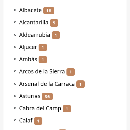
⚬
Albacete
18
⚬
Alcantarilla
5
⚬
Aldearrubia
1
⚬
Aljucer
1
⚬
Ambás
1
⚬
Arcos de la Sierra
1
⚬
Arsenal de la Carraca
1
⚬
Asturias
36
⚬
Cabra del Camp
1
⚬
Calaf
1