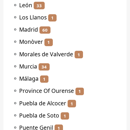
⚬
León
33
⚬
Los Llanos
1
⚬
Madrid
60
⚬
Monòver
1
⚬
Morales de Valverde
1
⚬
Murcia
34
⚬
Málaga
1
⚬
Province Of Ourense
1
⚬
Puebla de Alcocer
1
⚬
Puebla de Soto
1
⚬
Puente Genil
1