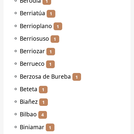
⚬
Berodia
1
⚬
Berriatúa
1
⚬
Berrioplano
1
⚬
Berriosuso
1
⚬
Berriozar
1
⚬
Berrueco
1
⚬
Berzosa de Bureba
1
⚬
Beteta
1
⚬
Biañez
1
⚬
Bilbao
4
⚬
Biniamar
1