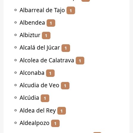
⚬
Albarreal de Tajo
1
⚬
Albendea
1
⚬
Albiztur
1
⚬
Alcalá del Júcar
1
⚬
Alcolea de Calatrava
1
⚬
Alconaba
1
⚬
Alcudia de Veo
1
⚬
Alcúdia
1
⚬
Aldea del Rey
1
⚬
Aldealpozo
1