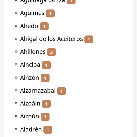
1
⚬
Agüimes
1
⚬
Ahedo
1
⚬
Ahigal de los Aceiteros
1
⚬
Ahillones
3
⚬
Aincioa
1
⚬
Ainzón
1
⚬
Aizarnazabal
1
⚬
Aizoáin
1
⚬
Aizpún
1
⚬
Aladrén
1