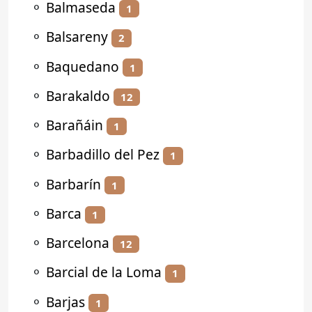
⚬
Balmaseda
1
⚬
Balsareny
2
⚬
Baquedano
1
⚬
Barakaldo
12
⚬
Barañáin
1
⚬
Barbadillo del Pez
1
⚬
Barbarín
1
⚬
Barca
1
⚬
Barcelona
12
⚬
Barcial de la Loma
1
⚬
Barjas
1