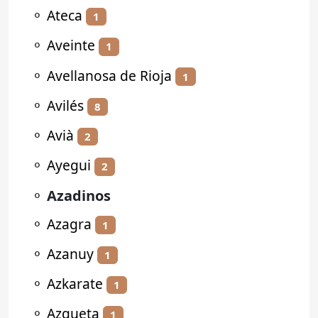
⚬
Ateca
1
⚬
Aveinte
1
⚬
Avellanosa de Rioja
1
⚬
Avilés
8
⚬
Avià
2
⚬
Ayegui
2
⚬
Azadinos
⚬
Azagra
1
⚬
Azanuy
1
⚬
Azkarate
1
⚬
Azqueta
1