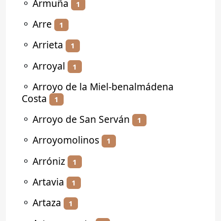
⚬
Armuña
1
⚬
Arre
1
⚬
Arrieta
1
⚬
Arroyal
1
⚬
Arroyo de la Miel-benalmádena
Costa
1
⚬
Arroyo de San Serván
1
⚬
Arroyomolinos
1
⚬
Arróniz
1
⚬
Artavia
1
⚬
Artaza
1