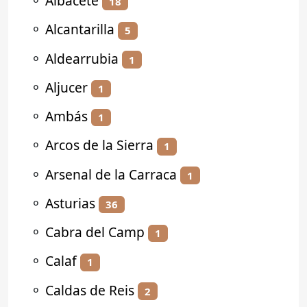
⚬
Albacete
18
⚬
Alcantarilla
5
⚬
Aldearrubia
1
⚬
Aljucer
1
⚬
Ambás
1
⚬
Arcos de la Sierra
1
⚬
Arsenal de la Carraca
1
⚬
Asturias
36
⚬
Cabra del Camp
1
⚬
Calaf
1
⚬
Caldas de Reis
2