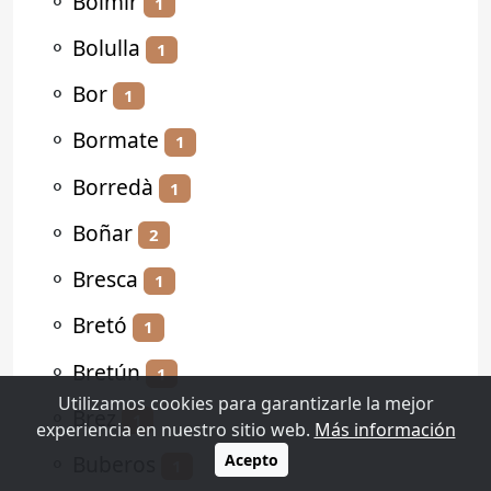
⚬
Bolmir
1
⚬
Bolulla
1
⚬
Bor
1
⚬
Bormate
1
⚬
Borredà
1
⚬
Boñar
2
⚬
Bresca
1
⚬
Bretó
1
⚬
Bretún
1
Utilizamos cookies para garantizarle la mejor
⚬
Brez
1
experiencia en nuestro sitio web.
Más información
⚬
Buberos
Acepto
1