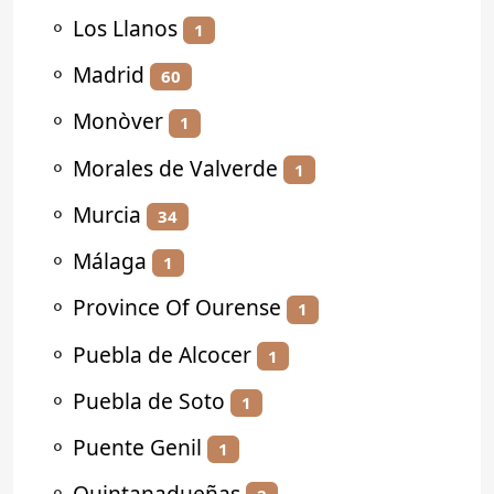
⚬
Los Llanos
1
⚬
Madrid
60
⚬
Monòver
1
⚬
Morales de Valverde
1
⚬
Murcia
34
⚬
Málaga
1
⚬
Province Of Ourense
1
⚬
Puebla de Alcocer
1
⚬
Puebla de Soto
1
⚬
Puente Genil
1
⚬
Quintanadueñas