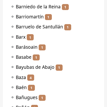
⚬
Barniedo de la Reina
1
⚬
Barriomartín
1
⚬
Barruelo de Santullán
1
⚬
Barx
1
⚬
Barásoain
1
⚬
Basabe
1
⚬
Bayubas de Abajo
1
⚬
Baza
4
⚬
Baén
1
⚬
Bañugues
1