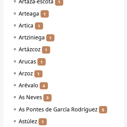
⚬
Artaza-escota
1
⚬
Arteaga
1
⚬
Artica
1
⚬
Artziniega
1
⚬
Artázcoz
1
⚬
Arucas
1
⚬
Arzoz
1
⚬
Arévalo
4
⚬
As Neves
3
⚬
As Pontes de García Rodríguez
5
⚬
Astúlez
1