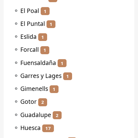
⚬
El Poal
1
⚬
El Puntal
1
⚬
Eslida
1
⚬
Forcall
1
⚬
Fuensaldaña
1
⚬
Garres y Lages
1
⚬
Gimenells
1
⚬
Gotor
2
⚬
Guadalupe
2
⚬
Huesca
17