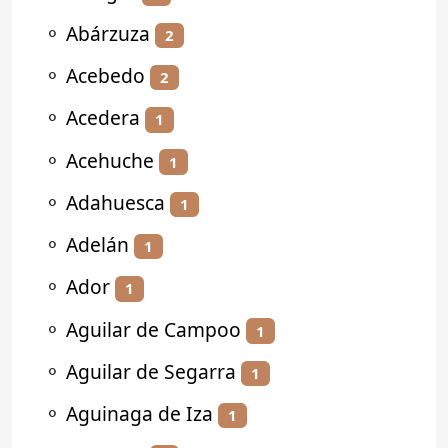
⚬
Abárzuza
2
⚬
Acebedo
2
⚬
Acedera
1
⚬
Acehuche
1
⚬
Adahuesca
1
⚬
Adelán
1
⚬
Ador
1
⚬
Aguilar de Campoo
1
⚬
Aguilar de Segarra
1
⚬
Aguinaga de Iza
1