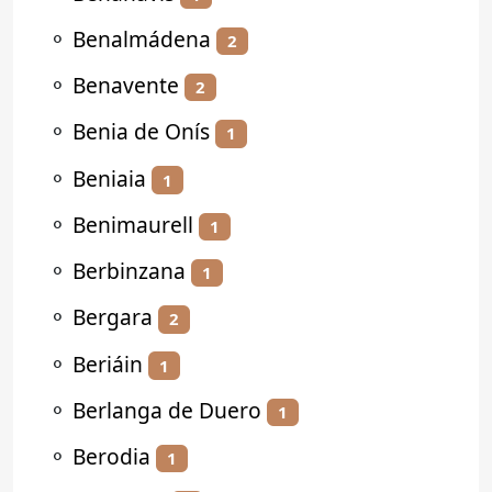
⚬
Benalmádena
2
⚬
Benavente
2
⚬
Benia de Onís
1
⚬
Beniaia
1
⚬
Benimaurell
1
⚬
Berbinzana
1
⚬
Bergara
2
⚬
Beriáin
1
⚬
Berlanga de Duero
1
⚬
Berodia
1