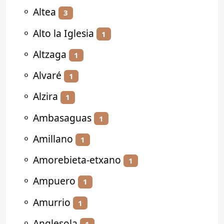
⚬
Altea
3
⚬
Alto la Iglesia
1
⚬
Altzaga
1
⚬
Alvaré
1
⚬
Alzira
1
⚬
Ambasaguas
1
⚬
Amillano
1
⚬
Amorebieta-etxano
1
⚬
Ampuero
1
⚬
Amurrio
1
⚬
Anglesola
1