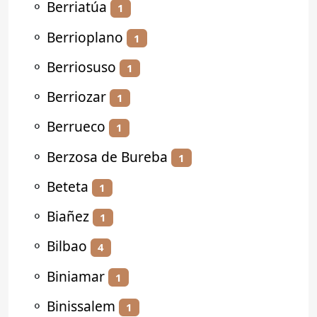
⚬
Berriatúa
1
⚬
Berrioplano
1
⚬
Berriosuso
1
⚬
Berriozar
1
⚬
Berrueco
1
⚬
Berzosa de Bureba
1
⚬
Beteta
1
⚬
Biañez
1
⚬
Bilbao
4
⚬
Biniamar
1
⚬
Binissalem
1