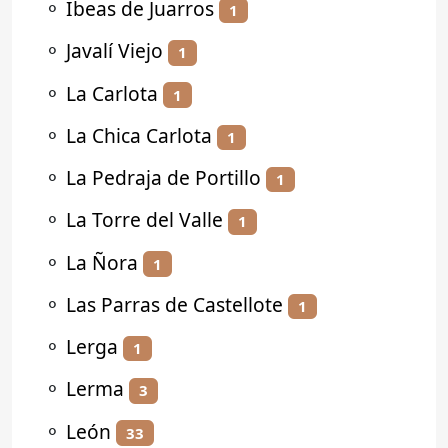
⚬
Ibeas de Juarros
1
⚬
Javalí Viejo
1
⚬
La Carlota
1
⚬
La Chica Carlota
1
⚬
La Pedraja de Portillo
1
⚬
La Torre del Valle
1
⚬
La Ñora
1
⚬
Las Parras de Castellote
1
⚬
Lerga
1
⚬
Lerma
3
⚬
León
33