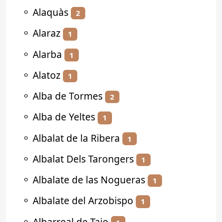
⚬
Alaquàs
2
⚬
Alaraz
1
⚬
Alarba
1
⚬
Alatoz
1
⚬
Alba de Tormes
2
⚬
Alba de Yeltes
1
⚬
Albalat de la Ribera
1
⚬
Albalat Dels Tarongers
1
⚬
Albalate de las Nogueras
1
⚬
Albalate del Arzobispo
1
⚬
Albarreal de Tajo