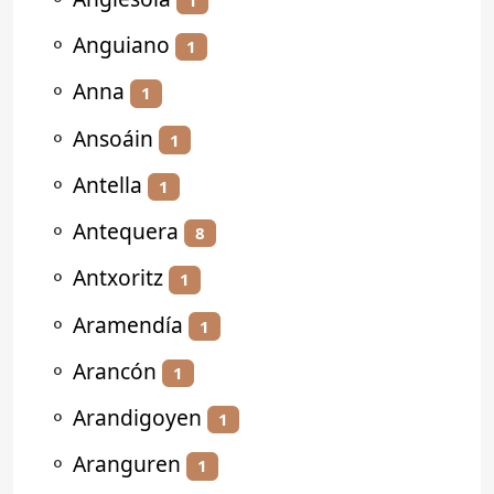
⚬
Anguiano
1
⚬
Anna
1
⚬
Ansoáin
1
⚬
Antella
1
⚬
Antequera
8
⚬
Antxoritz
1
⚬
Aramendía
1
⚬
Arancón
1
⚬
Arandigoyen
1
⚬
Aranguren
1