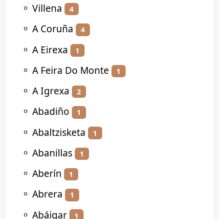
⚬
Villena
4
⚬
A Coruña
4
⚬
A Eirexa
1
⚬
A Feira Do Monte
1
⚬
A Igrexa
2
⚬
Abadiño
1
⚬
Abaltzisketa
1
⚬
Abanillas
1
⚬
Aberín
1
⚬
Abrera
1
⚬
Abáigar
1