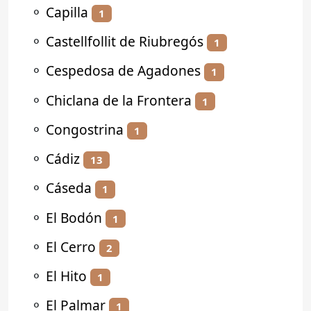
⚬
Capilla
1
⚬
Castellfollit de Riubregós
1
⚬
Cespedosa de Agadones
1
⚬
Chiclana de la Frontera
1
⚬
Congostrina
1
⚬
Cádiz
13
⚬
Cáseda
1
⚬
El Bodón
1
⚬
El Cerro
2
⚬
El Hito
1
⚬
El Palmar
1