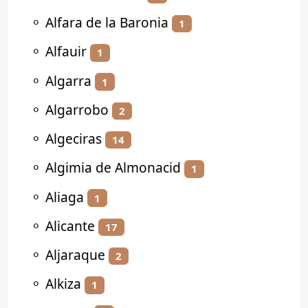
⚬
Alfara de la Baronia
1
⚬
Alfauir
1
⚬
Algarra
1
⚬
Algarrobo
2
⚬
Algeciras
14
⚬
Algimia de Almonacid
1
⚬
Aliaga
1
⚬
Alicante
17
⚬
Aljaraque
2
⚬
Alkiza
1