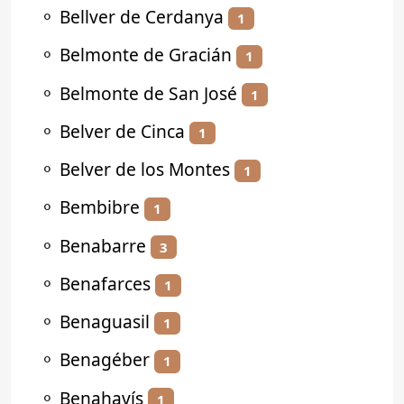
⚬
Bellver de Cerdanya
1
⚬
Belmonte de Gracián
1
⚬
Belmonte de San José
1
⚬
Belver de Cinca
1
⚬
Belver de los Montes
1
⚬
Bembibre
1
⚬
Benabarre
3
⚬
Benafarces
1
⚬
Benaguasil
1
⚬
Benagéber
1
⚬
Benahavís
1