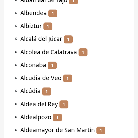
1
⚬
Albendea
1
⚬
Albiztur
1
⚬
Alcalá del Júcar
1
⚬
Alcolea de Calatrava
1
⚬
Alconaba
1
⚬
Alcudia de Veo
1
⚬
Alcúdia
1
⚬
Aldea del Rey
1
⚬
Aldealpozo
1
⚬
Aldeamayor de San Martín
1