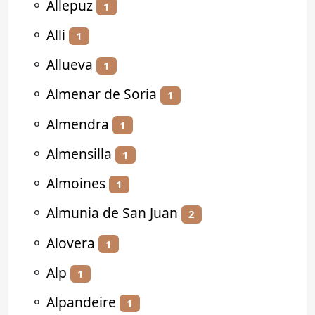
⚬
Allepuz
1
⚬
Alli
1
⚬
Allueva
1
⚬
Almenar de Soria
1
⚬
Almendra
1
⚬
Almensilla
1
⚬
Almoines
1
⚬
Almunia de San Juan
2
⚬
Alovera
1
⚬
Alp
1
⚬
Alpandeire
1