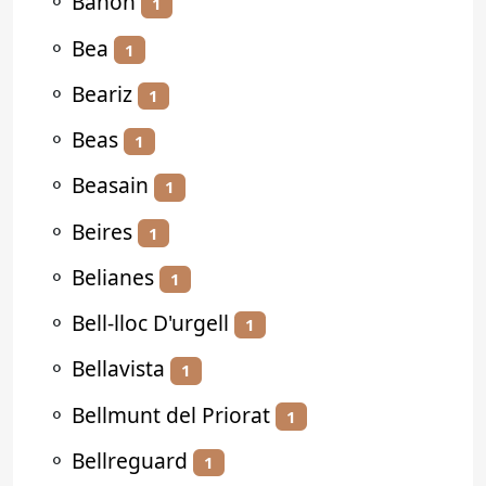
⚬
Bañón
1
⚬
Bea
1
⚬
Beariz
1
⚬
Beas
1
⚬
Beasain
1
⚬
Beires
1
⚬
Belianes
1
⚬
Bell-lloc D'urgell
1
⚬
Bellavista
1
⚬
Bellmunt del Priorat
1
⚬
Bellreguard
1