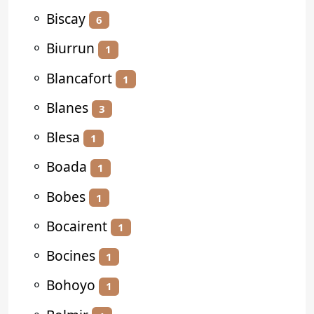
⚬
Biscay
6
⚬
Biurrun
1
⚬
Blancafort
1
⚬
Blanes
3
⚬
Blesa
1
⚬
Boada
1
⚬
Bobes
1
⚬
Bocairent
1
⚬
Bocines
1
⚬
Bohoyo
1