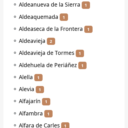
⚬
Aldeanueva de la Sierra
1
⚬
Aldeaquemada
1
⚬
Aldeaseca de la Frontera
1
⚬
Aldeavieja
2
⚬
Aldeavieja de Tormes
1
⚬
Aldehuela de Periáñez
1
⚬
Alella
1
⚬
Alevia
1
⚬
Alfajarín
1
⚬
Alfambra
1
⚬
Alfara de Carles
1