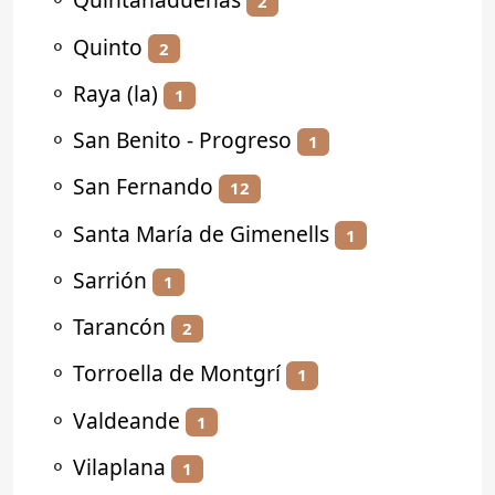
2
⚬
Quinto
2
⚬
Raya (la)
1
⚬
San Benito - Progreso
1
⚬
San Fernando
12
⚬
Santa María de Gimenells
1
⚬
Sarrión
1
⚬
Tarancón
2
⚬
Torroella de Montgrí
1
⚬
Valdeande
1
⚬
Vilaplana
1