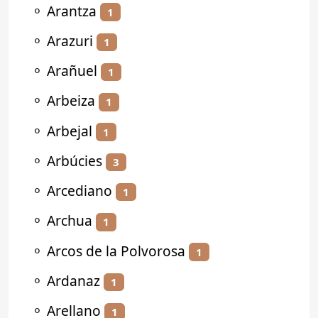
⚬
Arantza
1
⚬
Arazuri
1
⚬
Arañuel
1
⚬
Arbeiza
1
⚬
Arbejal
1
⚬
Arbúcies
3
⚬
Arcediano
1
⚬
Archua
1
⚬
Arcos de la Polvorosa
1
⚬
Ardanaz
1
⚬
Arellano
1