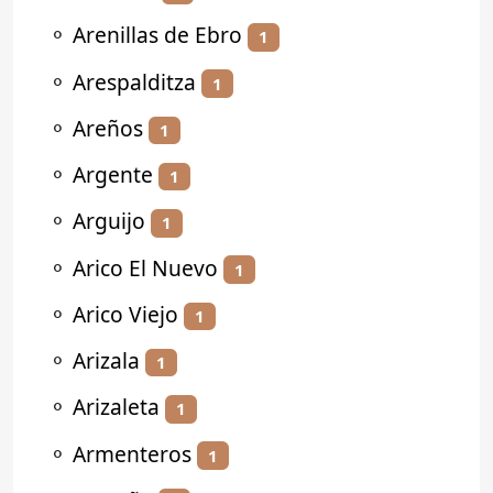
⚬
Arenillas de Ebro
1
⚬
Arespalditza
1
⚬
Areños
1
⚬
Argente
1
⚬
Arguijo
1
⚬
Arico El Nuevo
1
⚬
Arico Viejo
1
⚬
Arizala
1
⚬
Arizaleta
1
⚬
Armenteros
1