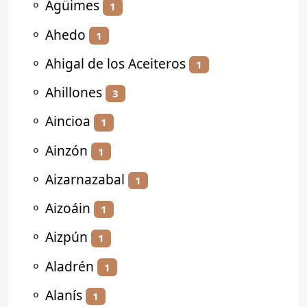
⚬
Agüimes
1
⚬
Ahedo
1
⚬
Ahigal de los Aceiteros
1
⚬
Ahillones
3
⚬
Aincioa
1
⚬
Ainzón
1
⚬
Aizarnazabal
1
⚬
Aizoáin
1
⚬
Aizpún
1
⚬
Aladrén
1
⚬
Alanís
1