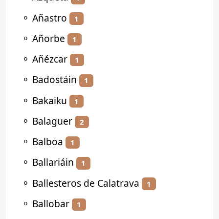
⚬
Añastro
1
⚬
Añorbe
1
⚬
Añézcar
1
⚬
Badostáin
1
⚬
Bakaiku
1
⚬
Balaguer
2
⚬
Balboa
1
⚬
Ballariáin
1
⚬
Ballesteros de Calatrava
1
⚬
Ballobar
1