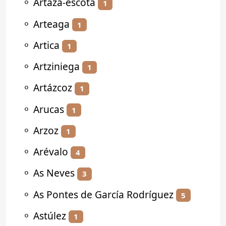
⚬
Artaza-escota
1
⚬
Arteaga
1
⚬
Artica
1
⚬
Artziniega
1
⚬
Artázcoz
1
⚬
Arucas
1
⚬
Arzoz
1
⚬
Arévalo
4
⚬
As Neves
3
⚬
As Pontes de García Rodríguez
5
⚬
Astúlez
1