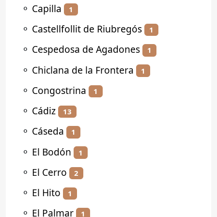
⚬
Capilla
1
⚬
Castellfollit de Riubregós
1
⚬
Cespedosa de Agadones
1
⚬
Chiclana de la Frontera
1
⚬
Congostrina
1
⚬
Cádiz
13
⚬
Cáseda
1
⚬
El Bodón
1
⚬
El Cerro
2
⚬
El Hito
1
⚬
El Palmar
1