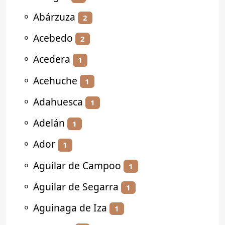
⚬
Abárzuza
2
⚬
Acebedo
2
⚬
Acedera
1
⚬
Acehuche
1
⚬
Adahuesca
1
⚬
Adelán
1
⚬
Ador
1
⚬
Aguilar de Campoo
1
⚬
Aguilar de Segarra
1
⚬
Aguinaga de Iza
1