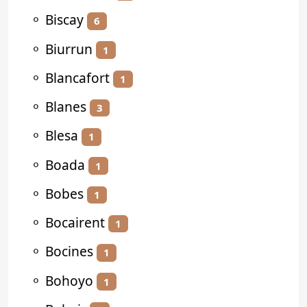
⚬
Biscay
6
⚬
Biurrun
1
⚬
Blancafort
1
⚬
Blanes
3
⚬
Blesa
1
⚬
Boada
1
⚬
Bobes
1
⚬
Bocairent
1
⚬
Bocines
1
⚬
Bohoyo
1