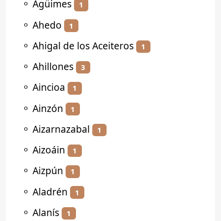
⚬
Agüimes
1
⚬
Ahedo
1
⚬
Ahigal de los Aceiteros
1
⚬
Ahillones
3
⚬
Aincioa
1
⚬
Ainzón
1
⚬
Aizarnazabal
1
⚬
Aizoáin
1
⚬
Aizpún
1
⚬
Aladrén
1
⚬
Alanís
1