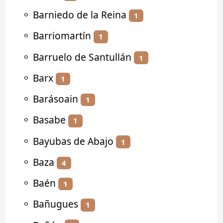
⚬
Barniedo de la Reina
1
⚬
Barriomartín
1
⚬
Barruelo de Santullán
1
⚬
Barx
1
⚬
Barásoain
1
⚬
Basabe
1
⚬
Bayubas de Abajo
1
⚬
Baza
4
⚬
Baén
1
⚬
Bañugues
1