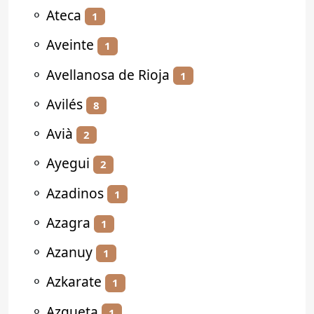
⚬
Ateca
1
⚬
Aveinte
1
⚬
Avellanosa de Rioja
1
⚬
Avilés
8
⚬
Avià
2
⚬
Ayegui
2
⚬
Azadinos
1
⚬
Azagra
1
⚬
Azanuy
1
⚬
Azkarate
1
⚬
Azqueta
1