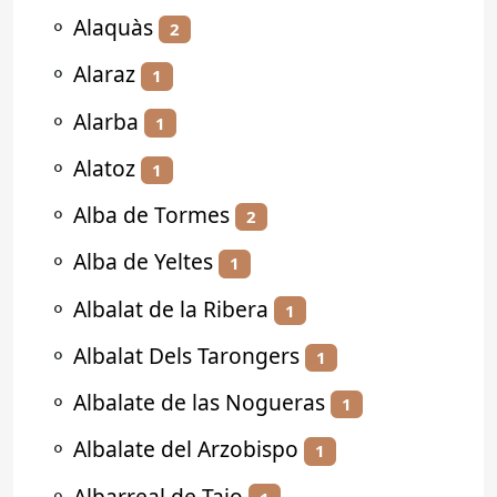
⚬
Alaquàs
2
⚬
Alaraz
1
⚬
Alarba
1
⚬
Alatoz
1
⚬
Alba de Tormes
2
⚬
Alba de Yeltes
1
⚬
Albalat de la Ribera
1
⚬
Albalat Dels Tarongers
1
⚬
Albalate de las Nogueras
1
⚬
Albalate del Arzobispo
1
⚬
Albarreal de Tajo