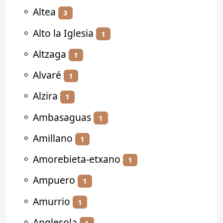
⚬
Altea
3
⚬
Alto la Iglesia
1
⚬
Altzaga
1
⚬
Alvaré
1
⚬
Alzira
1
⚬
Ambasaguas
1
⚬
Amillano
1
⚬
Amorebieta-etxano
1
⚬
Ampuero
1
⚬
Amurrio
1
⚬
Anglesola
1