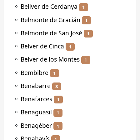
⚬
Bellver de Cerdanya
1
⚬
Belmonte de Gracián
1
⚬
Belmonte de San José
1
⚬
Belver de Cinca
1
⚬
Belver de los Montes
1
⚬
Bembibre
1
⚬
Benabarre
3
⚬
Benafarces
1
⚬
Benaguasil
1
⚬
Benagéber
1
⚬
Benahavís
1