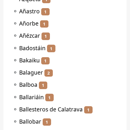
⚬
Añastro
1
⚬
Añorbe
1
⚬
Añézcar
1
⚬
Badostáin
1
⚬
Bakaiku
1
⚬
Balaguer
2
⚬
Balboa
1
⚬
Ballariáin
1
⚬
Ballesteros de Calatrava
1
⚬
Ballobar
1