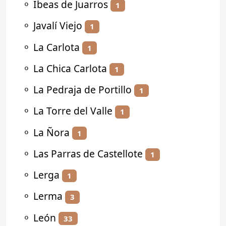
⚬
Ibeas de Juarros
1
⚬
Javalí Viejo
1
⚬
La Carlota
1
⚬
La Chica Carlota
1
⚬
La Pedraja de Portillo
1
⚬
La Torre del Valle
1
⚬
La Ñora
1
⚬
Las Parras de Castellote
1
⚬
Lerga
1
⚬
Lerma
3
⚬
León
33