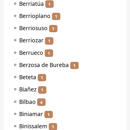
⚬
Berriatúa
1
⚬
Berrioplano
1
⚬
Berriosuso
1
⚬
Berriozar
1
⚬
Berrueco
1
⚬
Berzosa de Bureba
1
⚬
Beteta
1
⚬
Biañez
1
⚬
Bilbao
4
⚬
Biniamar
1
⚬
Binissalem
1