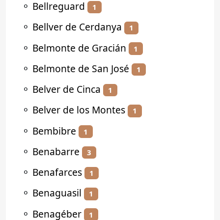
⚬
Bellreguard
1
⚬
Bellver de Cerdanya
1
⚬
Belmonte de Gracián
1
⚬
Belmonte de San José
1
⚬
Belver de Cinca
1
⚬
Belver de los Montes
1
⚬
Bembibre
1
⚬
Benabarre
3
⚬
Benafarces
1
⚬
Benaguasil
1
⚬
Benagéber
1