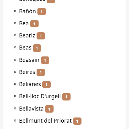
⚬
Bañón
1
⚬
Bea
1
⚬
Beariz
1
⚬
Beas
1
⚬
Beasain
1
⚬
Beires
1
⚬
Belianes
1
⚬
Bell-lloc D'urgell
1
⚬
Bellavista
1
⚬
Bellmunt del Priorat
1