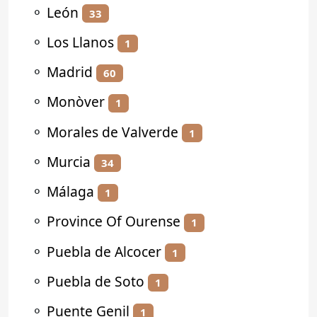
⚬
León
33
⚬
Los Llanos
1
⚬
Madrid
60
⚬
Monòver
1
⚬
Morales de Valverde
1
⚬
Murcia
34
⚬
Málaga
1
⚬
Province Of Ourense
1
⚬
Puebla de Alcocer
1
⚬
Puebla de Soto
1
⚬
Puente Genil
1