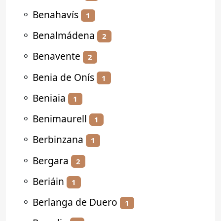
⚬
Benahavís
1
⚬
Benalmádena
2
⚬
Benavente
2
⚬
Benia de Onís
1
⚬
Beniaia
1
⚬
Benimaurell
1
⚬
Berbinzana
1
⚬
Bergara
2
⚬
Beriáin
1
⚬
Berlanga de Duero
1