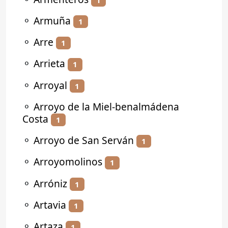
⚬
Armuña
1
⚬
Arre
1
⚬
Arrieta
1
⚬
Arroyal
1
⚬
Arroyo de la Miel-benalmádena
Costa
1
⚬
Arroyo de San Serván
1
⚬
Arroyomolinos
1
⚬
Arróniz
1
⚬
Artavia
1
⚬
Artaza
1