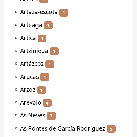
⚬
Artaza-escota
1
⚬
Arteaga
1
⚬
Artica
1
⚬
Artziniega
1
⚬
Artázcoz
1
⚬
Arucas
1
⚬
Arzoz
1
⚬
Arévalo
4
⚬
As Neves
3
⚬
As Pontes de García Rodríguez
5