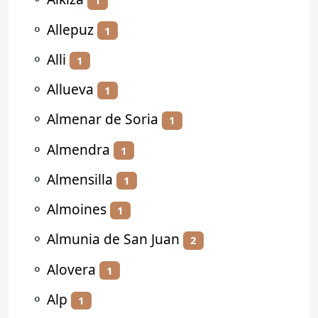
1
⚬
Allepuz
1
⚬
Alli
1
⚬
Allueva
1
⚬
Almenar de Soria
1
⚬
Almendra
1
⚬
Almensilla
1
⚬
Almoines
1
⚬
Almunia de San Juan
2
⚬
Alovera
1
⚬
Alp
1