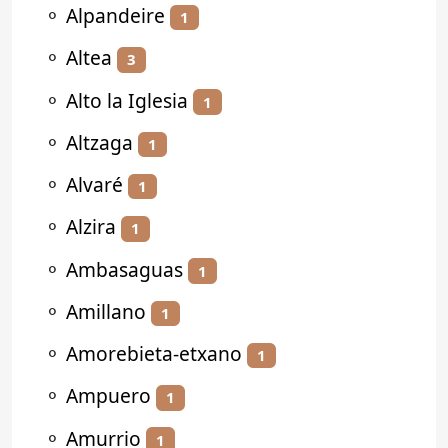
⚬
Alpandeire
1
⚬
Altea
3
⚬
Alto la Iglesia
1
⚬
Altzaga
1
⚬
Alvaré
1
⚬
Alzira
1
⚬
Ambasaguas
1
⚬
Amillano
1
⚬
Amorebieta-etxano
1
⚬
Ampuero
1
⚬
Amurrio
1