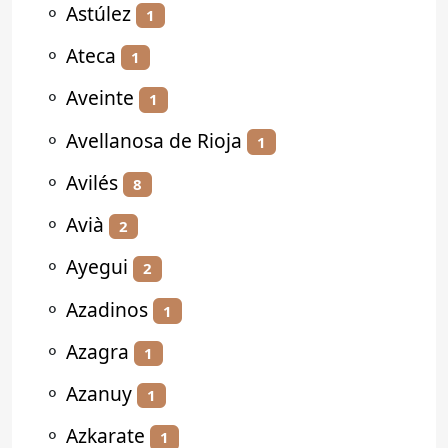
⚬
Astúlez
1
⚬
Ateca
1
⚬
Aveinte
1
⚬
Avellanosa de Rioja
1
⚬
Avilés
8
⚬
Avià
2
⚬
Ayegui
2
⚬
Azadinos
1
⚬
Azagra
1
⚬
Azanuy
1
⚬
Azkarate
1