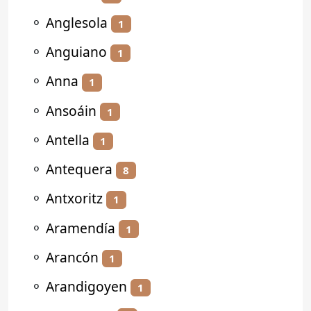
⚬
Anglesola
1
⚬
Anguiano
1
⚬
Anna
1
⚬
Ansoáin
1
⚬
Antella
1
⚬
Antequera
8
⚬
Antxoritz
1
⚬
Aramendía
1
⚬
Arancón
1
⚬
Arandigoyen
1