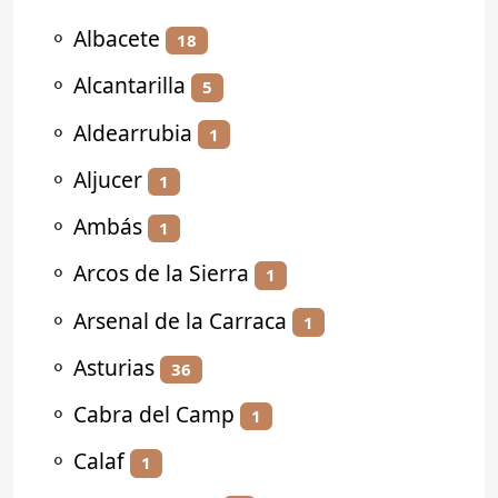
⚬
Albacete
18
⚬
Alcantarilla
5
⚬
Aldearrubia
1
⚬
Aljucer
1
⚬
Ambás
1
⚬
Arcos de la Sierra
1
⚬
Arsenal de la Carraca
1
⚬
Asturias
36
⚬
Cabra del Camp
1
⚬
Calaf
1