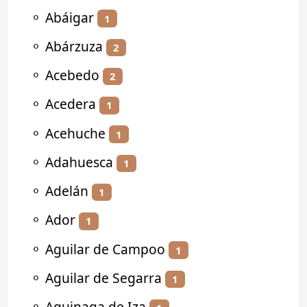
⚬
Abáigar
1
⚬
Abárzuza
2
⚬
Acebedo
2
⚬
Acedera
1
⚬
Acehuche
1
⚬
Adahuesca
1
⚬
Adelán
1
⚬
Ador
1
⚬
Aguilar de Campoo
1
⚬
Aguilar de Segarra
1
⚬
Aguinaga de Iza