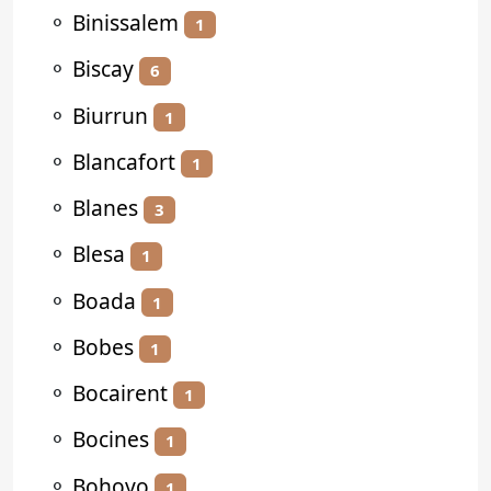
⚬
Binissalem
1
⚬
Biscay
6
⚬
Biurrun
1
⚬
Blancafort
1
⚬
Blanes
3
⚬
Blesa
1
⚬
Boada
1
⚬
Bobes
1
⚬
Bocairent
1
⚬
Bocines
1
⚬
Bohoyo
1