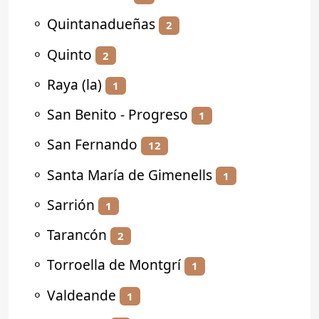
⚬
Quintanadueñas
2
⚬
Quinto
2
⚬
Raya (la)
1
⚬
San Benito - Progreso
1
⚬
San Fernando
12
⚬
Santa María de Gimenells
1
⚬
Sarrión
1
⚬
Tarancón
2
⚬
Torroella de Montgrí
1
⚬
Valdeande
1