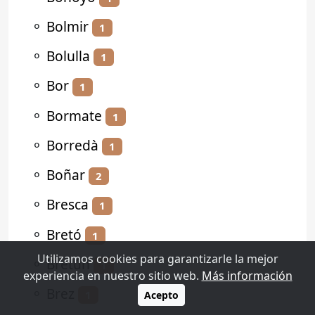
⚬
Bolmir
1
⚬
Bolulla
1
⚬
Bor
1
⚬
Bormate
1
⚬
Borredà
1
⚬
Boñar
2
⚬
Bresca
1
⚬
Bretó
1
Utilizamos cookies para garantizarle la mejor
⚬
Bretún
1
experiencia en nuestro sitio web.
Más información
⚬
Brez
1
Acepto