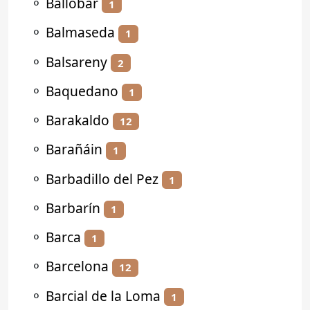
⚬
Ballobar
1
⚬
Balmaseda
1
⚬
Balsareny
2
⚬
Baquedano
1
⚬
Barakaldo
12
⚬
Barañáin
1
⚬
Barbadillo del Pez
1
⚬
Barbarín
1
⚬
Barca
1
⚬
Barcelona
12
⚬
Barcial de la Loma
1