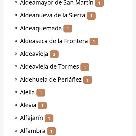
⚬
Aldeamayor de San Martín
1
⚬
Aldeanueva de la Sierra
1
⚬
Aldeaquemada
1
⚬
Aldeaseca de la Frontera
1
⚬
Aldeavieja
2
⚬
Aldeavieja de Tormes
1
⚬
Aldehuela de Periáñez
1
⚬
Alella
1
⚬
Alevia
1
⚬
Alfajarín
1
⚬
Alfambra
1