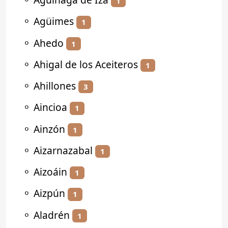
1
⚬
Agüimes
1
⚬
Ahedo
1
⚬
Ahigal de los Aceiteros
1
⚬
Ahillones
3
⚬
Aincioa
1
⚬
Ainzón
1
⚬
Aizarnazabal
1
⚬
Aizoáin
1
⚬
Aizpún
1
⚬
Aladrén
1