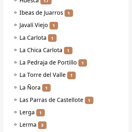
⚬
Huesca
17
⚬
Ibeas de Juarros
1
⚬
Javalí Viejo
1
⚬
La Carlota
1
⚬
La Chica Carlota
1
⚬
La Pedraja de Portillo
1
⚬
La Torre del Valle
1
⚬
La Ñora
1
⚬
Las Parras de Castellote
1
⚬
Lerga
1
⚬
Lerma
3