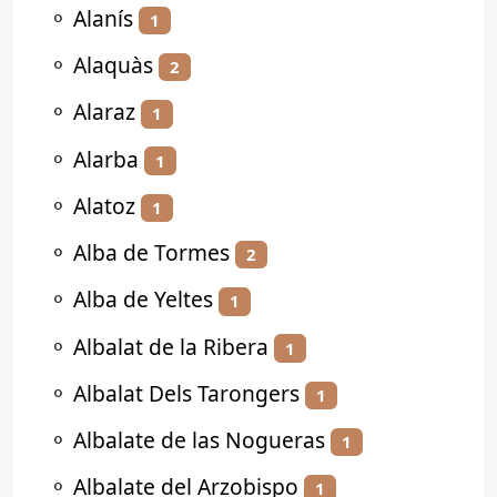
⚬
Alanís
1
⚬
Alaquàs
2
⚬
Alaraz
1
⚬
Alarba
1
⚬
Alatoz
1
⚬
Alba de Tormes
2
⚬
Alba de Yeltes
1
⚬
Albalat de la Ribera
1
⚬
Albalat Dels Tarongers
1
⚬
Albalate de las Nogueras
1
⚬
Albalate del Arzobispo
1