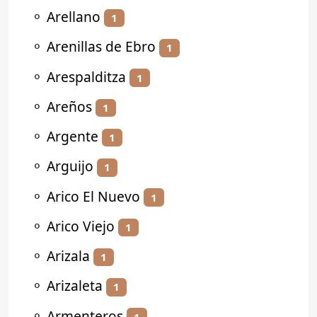
⚬
Arellano
1
⚬
Arenillas de Ebro
1
⚬
Arespalditza
1
⚬
Areños
1
⚬
Argente
1
⚬
Arguijo
1
⚬
Arico El Nuevo
1
⚬
Arico Viejo
1
⚬
Arizala
1
⚬
Arizaleta
1
⚬
Armenteros
1