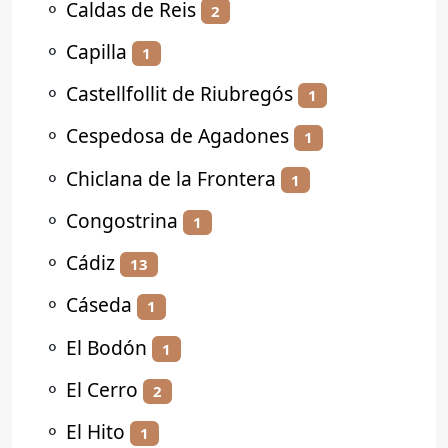
⚬
Caldas de Reis
2
⚬
Capilla
1
⚬
Castellfollit de Riubregós
1
⚬
Cespedosa de Agadones
1
⚬
Chiclana de la Frontera
1
⚬
Congostrina
1
⚬
Cádiz
13
⚬
Cáseda
1
⚬
El Bodón
1
⚬
El Cerro
2
⚬
El Hito
1