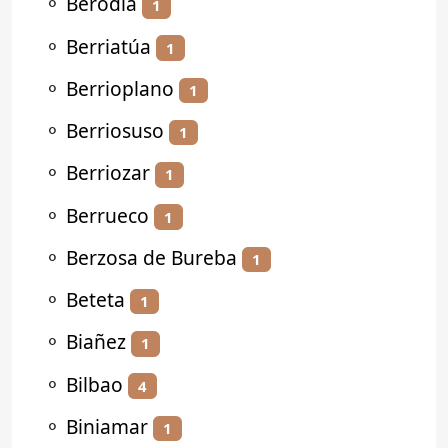
⚬
Berodia
1
⚬
Berriatúa
1
⚬
Berrioplano
1
⚬
Berriosuso
1
⚬
Berriozar
1
⚬
Berrueco
1
⚬
Berzosa de Bureba
1
⚬
Beteta
1
⚬
Biañez
1
⚬
Bilbao
4
⚬
Biniamar
1