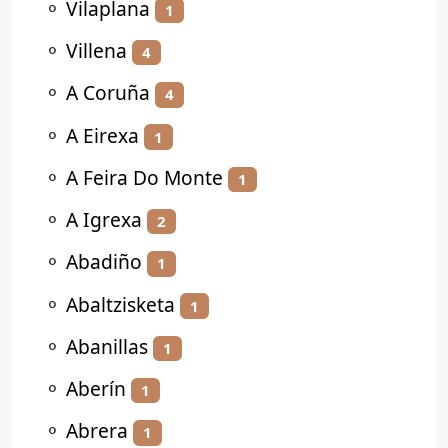
⚬
Vilaplana
1
⚬
Villena
4
⚬
A Coruña
4
⚬
A Eirexa
1
⚬
A Feira Do Monte
1
⚬
A Igrexa
2
⚬
Abadiño
1
⚬
Abaltzisketa
1
⚬
Abanillas
1
⚬
Aberín
1
⚬
Abrera
1