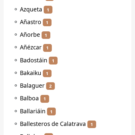
⚬
Azqueta
1
⚬
Añastro
1
⚬
Añorbe
1
⚬
Añézcar
1
⚬
Badostáin
1
⚬
Bakaiku
1
⚬
Balaguer
2
⚬
Balboa
1
⚬
Ballariáin
1
⚬
Ballesteros de Calatrava
1