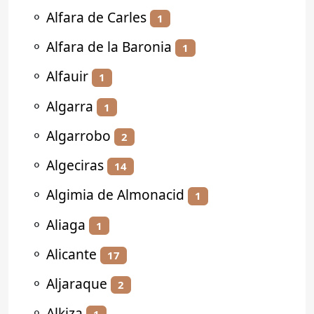
⚬
Alfara de Carles
1
⚬
Alfara de la Baronia
1
⚬
Alfauir
1
⚬
Algarra
1
⚬
Algarrobo
2
⚬
Algeciras
14
⚬
Algimia de Almonacid
1
⚬
Aliaga
1
⚬
Alicante
17
⚬
Aljaraque
2
⚬
Alkiza