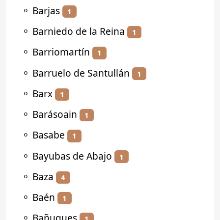
⚬
Barjas
1
⚬
Barniedo de la Reina
1
⚬
Barriomartín
1
⚬
Barruelo de Santullán
1
⚬
Barx
1
⚬
Barásoain
1
⚬
Basabe
1
⚬
Bayubas de Abajo
1
⚬
Baza
4
⚬
Baén
1
⚬
Bañugues
1