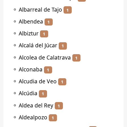
⚬
Albarreal de Tajo
1
⚬
Albendea
1
⚬
Albiztur
1
⚬
Alcalá del Júcar
1
⚬
Alcolea de Calatrava
1
⚬
Alconaba
1
⚬
Alcudia de Veo
1
⚬
Alcúdia
1
⚬
Aldea del Rey
1
⚬
Aldealpozo
1