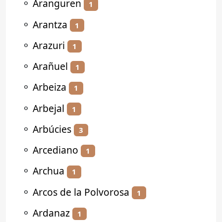
⚬
Aranguren
1
⚬
Arantza
1
⚬
Arazuri
1
⚬
Arañuel
1
⚬
Arbeiza
1
⚬
Arbejal
1
⚬
Arbúcies
3
⚬
Arcediano
1
⚬
Archua
1
⚬
Arcos de la Polvorosa
1
⚬
Ardanaz
1