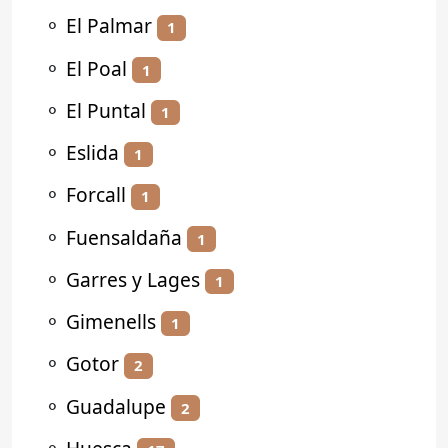
⚬
El Palmar
1
⚬
El Poal
1
⚬
El Puntal
1
⚬
Eslida
1
⚬
Forcall
1
⚬
Fuensaldaña
1
⚬
Garres y Lages
1
⚬
Gimenells
1
⚬
Gotor
2
⚬
Guadalupe
2