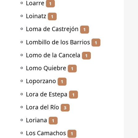
⚬
Loarre
1
⚬
Loinatz
1
⚬
Loma de Castrejón
1
⚬
Lombillo de los Barrios
1
⚬
Lomo de la Cancela
1
⚬
Lomo Quiebre
1
⚬
Loporzano
1
⚬
Lora de Estepa
1
⚬
Lora del Río
3
⚬
Loriana
1
⚬
Los Camachos
1