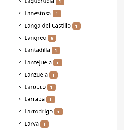
⚬
Lagueruela
1
⚬
Lanestosa
1
⚬
Langa del Castillo
1
⚬
Langreo
8
⚬
Lantadilla
1
⚬
Lantejuela
1
⚬
Lanzuela
1
⚬
Larouco
1
⚬
Larraga
1
⚬
Larrodrigo
1
⚬
Larva
1