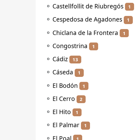
⚬
Castellfollit de Riubregós
1
⚬
Cespedosa de Agadones
1
⚬
Chiclana de la Frontera
1
⚬
Congostrina
1
⚬
Cádiz
13
⚬
Cáseda
1
⚬
El Bodón
1
⚬
El Cerro
2
⚬
El Hito
1
⚬
El Palmar
1
⚬
El Poal
1