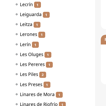
⚬
Lecrín
1
⚬
Leiguarda
1
⚬
Leitza
1
⚬
Lerones
1
⚬
Lerín
1
⚬
Les Oluges
1
⚬
Les Pereres
1
⚬
Les Piles
2
⚬
Les Preses
1
⚬
Linares de Mora
1
⚬
Linares de Riofrío
1