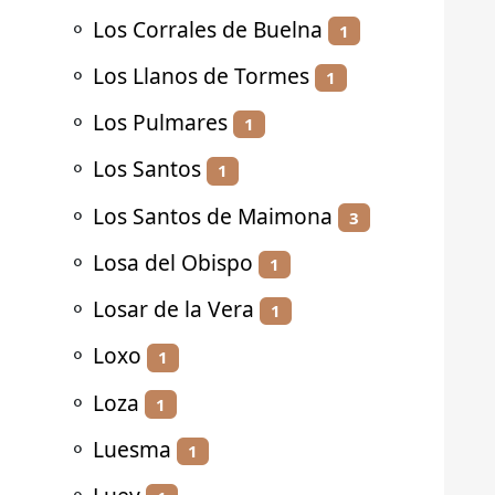
⚬
Los Corrales de Buelna
1
⚬
Los Llanos de Tormes
1
⚬
Los Pulmares
1
⚬
Los Santos
1
⚬
Los Santos de Maimona
3
⚬
Losa del Obispo
1
⚬
Losar de la Vera
1
⚬
Loxo
1
⚬
Loza
1
⚬
Luesma
1