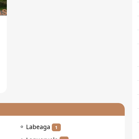
⚬
Labeaga
1