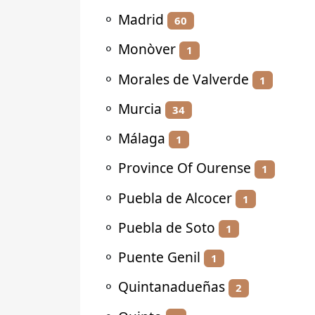
⚬
Madrid
60
⚬
Monòver
1
⚬
Morales de Valverde
1
⚬
Murcia
34
⚬
Málaga
1
⚬
Province Of Ourense
1
⚬
Puebla de Alcocer
1
⚬
Puebla de Soto
1
⚬
Puente Genil
1
⚬
Quintanadueñas
2