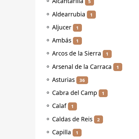
⚬
Alcantarilla
5
⚬
Aldearrubia
1
⚬
Aljucer
1
⚬
Ambás
1
⚬
Arcos de la Sierra
1
⚬
Arsenal de la Carraca
1
⚬
Asturias
36
⚬
Cabra del Camp
1
⚬
Calaf
1
⚬
Caldas de Reis
2
⚬
Capilla
1