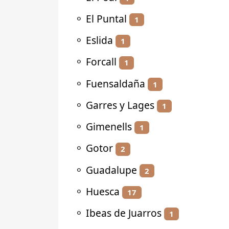
⚬
El Puntal
1
⚬
Eslida
1
⚬
Forcall
1
⚬
Fuensaldaña
1
⚬
Garres y Lages
1
⚬
Gimenells
1
⚬
Gotor
2
⚬
Guadalupe
2
⚬
Huesca
17
⚬
Ibeas de Juarros
1