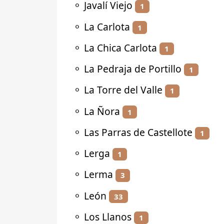
⚬
Javalí Viejo
1
⚬
La Carlota
1
⚬
La Chica Carlota
1
⚬
La Pedraja de Portillo
1
⚬
La Torre del Valle
1
⚬
La Ñora
1
⚬
Las Parras de Castellote
1
⚬
Lerga
1
⚬
Lerma
3
⚬
León
33
⚬
Los Llanos
1