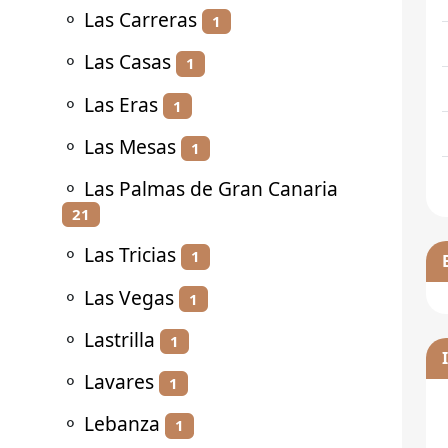
⚬
Las Carreras
1
⚬
Las Casas
1
⚬
Las Eras
1
⚬
Las Mesas
1
⚬
Las Palmas de Gran Canaria
21
⚬
Las Tricias
1
⚬
Las Vegas
1
⚬
Lastrilla
1
⚬
Lavares
1
⚬
Lebanza
1