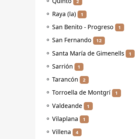
⚬
Quinto
2
⚬
Raya (la)
1
⚬
San Benito - Progreso
1
⚬
San Fernando
12
⚬
Santa María de Gimenells
1
⚬
Sarrión
1
⚬
Tarancón
2
⚬
Torroella de Montgrí
1
⚬
Valdeande
1
⚬
Vilaplana
1
⚬
Villena
4