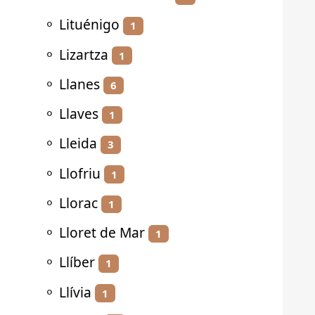
⚬
Lituénigo
1
⚬
Lizartza
1
⚬
Llanes
6
⚬
Llaves
1
⚬
Lleida
3
⚬
Llofriu
1
⚬
Llorac
1
⚬
Lloret de Mar
1
⚬
Llíber
1
⚬
Llívia
1