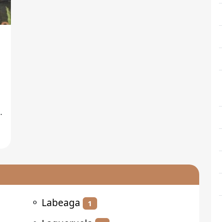
a
d
⚬
Labeaga
1