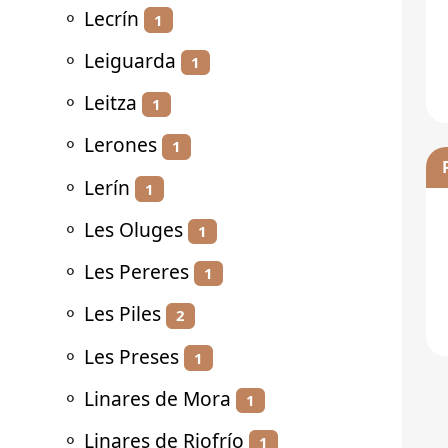
⚬
Lecrín
1
⚬
Leiguarda
1
⚬
Leitza
1
⚬
Lerones
1
⚬
Lerín
1
⚬
Les Oluges
1
⚬
Les Pereres
1
⚬
Les Piles
2
⚬
Les Preses
1
⚬
Linares de Mora
1
⚬
Linares de Riofrío
1