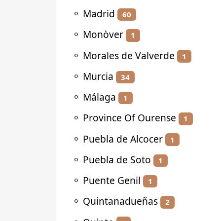
⚬
Madrid
60
⚬
Monòver
1
⚬
Morales de Valverde
1
⚬
Murcia
34
⚬
Málaga
1
⚬
Province Of Ourense
1
⚬
Puebla de Alcocer
1
⚬
Puebla de Soto
1
⚬
Puente Genil
1
⚬
Quintanadueñas
2