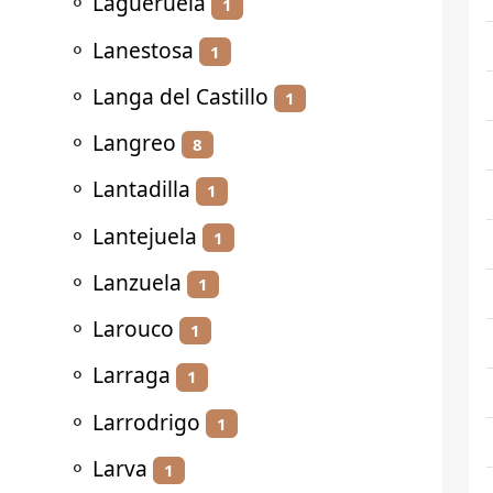
⚬
Lagueruela
1
⚬
Lanestosa
1
⚬
Langa del Castillo
1
⚬
Langreo
8
⚬
Lantadilla
1
⚬
Lantejuela
1
⚬
Lanzuela
1
⚬
Larouco
1
⚬
Larraga
1
⚬
Larrodrigo
1
⚬
Larva
1