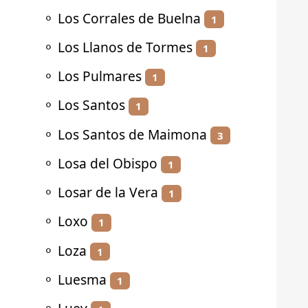
⚬
Los Corrales de Buelna
1
⚬
Los Llanos de Tormes
1
⚬
Los Pulmares
1
⚬
Los Santos
1
⚬
Los Santos de Maimona
3
⚬
Losa del Obispo
1
⚬
Losar de la Vera
1
⚬
Loxo
1
⚬
Loza
1
⚬
Luesma
1