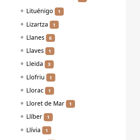
⚬
Lituénigo
1
⚬
Lizartza
1
⚬
Llanes
6
⚬
Llaves
1
⚬
Lleida
3
⚬
Llofriu
1
⚬
Llorac
1
⚬
Lloret de Mar
1
⚬
Llíber
1
⚬
Llívia
1