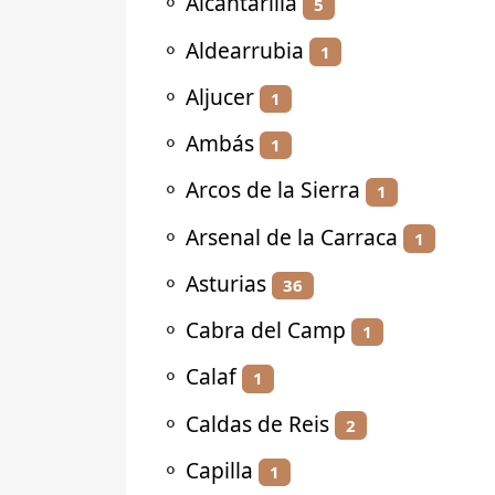
⚬
Alcantarilla
5
⚬
Aldearrubia
1
⚬
Aljucer
1
⚬
Ambás
1
⚬
Arcos de la Sierra
1
⚬
Arsenal de la Carraca
1
⚬
Asturias
36
⚬
Cabra del Camp
1
⚬
Calaf
1
⚬
Caldas de Reis
2
⚬
Capilla
1