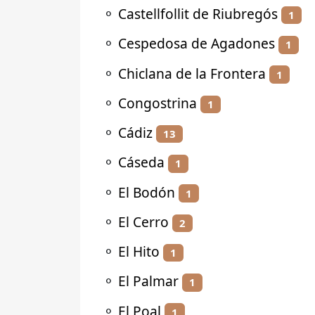
⚬
Castellfollit de Riubregós
1
⚬
Cespedosa de Agadones
1
⚬
Chiclana de la Frontera
1
⚬
Congostrina
1
⚬
Cádiz
13
⚬
Cáseda
1
⚬
El Bodón
1
⚬
El Cerro
2
⚬
El Hito
1
⚬
El Palmar
1
⚬
El Poal
1