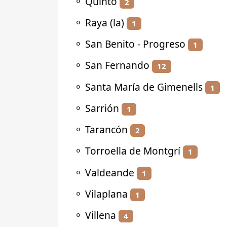
⚬
Quinto
2
⚬
Raya (la)
1
⚬
San Benito - Progreso
1
⚬
San Fernando
12
⚬
Santa María de Gimenells
1
⚬
Sarrión
1
⚬
Tarancón
2
⚬
Torroella de Montgrí
1
⚬
Valdeande
1
⚬
Vilaplana
1
⚬
Villena
4