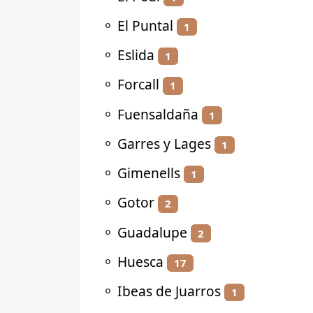
⚬
El Puntal
1
⚬
Eslida
1
⚬
Forcall
1
⚬
Fuensaldaña
1
⚬
Garres y Lages
1
⚬
Gimenells
1
⚬
Gotor
2
⚬
Guadalupe
2
⚬
Huesca
17
⚬
Ibeas de Juarros
1