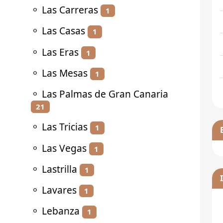
⚬
Las Carreras
1
⚬
Las Casas
1
⚬
Las Eras
1
⚬
Las Mesas
1
⚬
Las Palmas de Gran Canaria
21
⚬
Las Tricias
1
⚬
Las Vegas
1
⚬
Lastrilla
1
⚬
Lavares
1
⚬
Lebanza
1