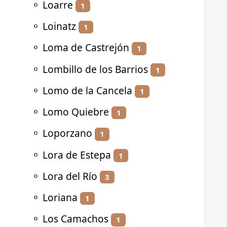
⚬
Loarre
1
⚬
Loinatz
1
⚬
Loma de Castrejón
1
⚬
Lombillo de los Barrios
1
⚬
Lomo de la Cancela
1
⚬
Lomo Quiebre
1
⚬
Loporzano
1
⚬
Lora de Estepa
1
⚬
Lora del Río
3
⚬
Loriana
1
⚬
Los Camachos
1