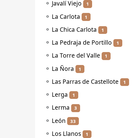
⚬
Javalí Viejo
1
⚬
La Carlota
1
⚬
La Chica Carlota
1
⚬
La Pedraja de Portillo
1
⚬
La Torre del Valle
1
⚬
La Ñora
1
⚬
Las Parras de Castellote
1
⚬
Lerga
1
⚬
Lerma
3
⚬
León
33
⚬
Los Llanos
1