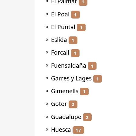
⚬
El Palmar
1
⚬
El Poal
1
⚬
El Puntal
1
⚬
Eslida
1
⚬
Forcall
1
⚬
Fuensaldaña
1
⚬
Garres y Lages
1
⚬
Gimenells
1
⚬
Gotor
2
⚬
Guadalupe
2
⚬
Huesca
17