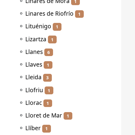
⚬
Linares de Mora
1
⚬
Linares de Riofrío
1
⚬
Lituénigo
1
⚬
Lizartza
1
⚬
Llanes
6
⚬
Llaves
1
⚬
Lleida
3
⚬
Llofriu
1
⚬
Llorac
1
⚬
Lloret de Mar
1
⚬
Llíber
1