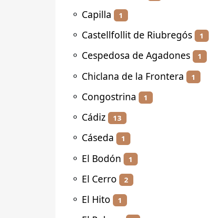
⚬
Capilla
1
⚬
Castellfollit de Riubregós
1
⚬
Cespedosa de Agadones
1
⚬
Chiclana de la Frontera
1
⚬
Congostrina
1
⚬
Cádiz
13
⚬
Cáseda
1
⚬
El Bodón
1
⚬
El Cerro
2
⚬
El Hito
1