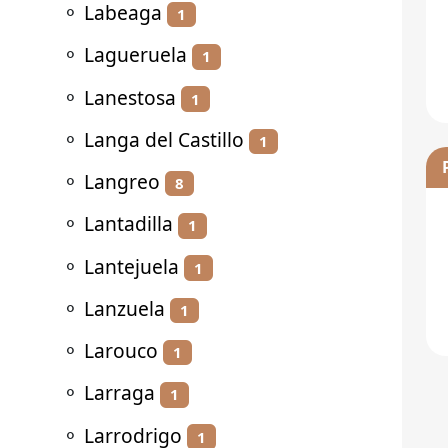
⚬
Labeaga
1
⚬
Lagueruela
1
⚬
Lanestosa
1
⚬
Langa del Castillo
1
⚬
Langreo
8
⚬
Lantadilla
1
⚬
Lantejuela
1
⚬
Lanzuela
1
⚬
Larouco
1
⚬
Larraga
1
⚬
Larrodrigo
1