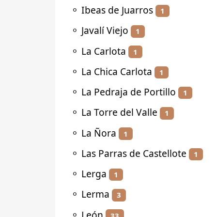
⚬
Ibeas de Juarros
1
⚬
Javalí Viejo
1
⚬
La Carlota
1
⚬
La Chica Carlota
1
⚬
La Pedraja de Portillo
1
⚬
La Torre del Valle
1
⚬
La Ñora
1
⚬
Las Parras de Castellote
1
⚬
Lerga
1
⚬
Lerma
3
⚬
León
33