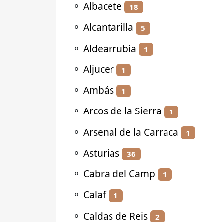
⚬
Albacete
18
⚬
Alcantarilla
5
⚬
Aldearrubia
1
⚬
Aljucer
1
⚬
Ambás
1
⚬
Arcos de la Sierra
1
⚬
Arsenal de la Carraca
1
⚬
Asturias
36
⚬
Cabra del Camp
1
⚬
Calaf
1
⚬
Caldas de Reis
2