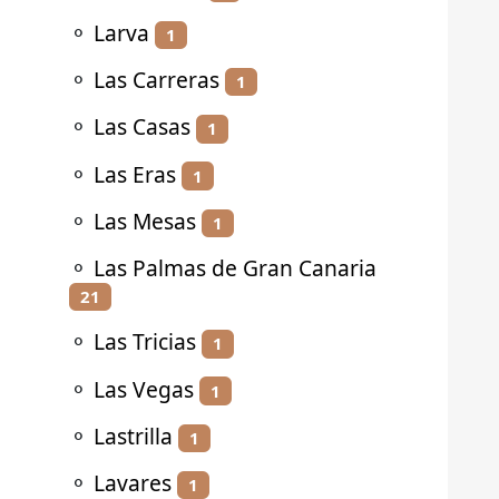
⚬
Larva
1
⚬
Las Carreras
1
⚬
Las Casas
1
⚬
Las Eras
1
⚬
Las Mesas
1
⚬
Las Palmas de Gran Canaria
21
⚬
Las Tricias
1
⚬
Las Vegas
1
⚬
Lastrilla
1
⚬
Lavares
1