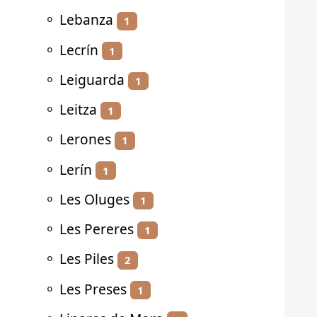
⚬
Lebanza
1
⚬
Lecrín
1
⚬
Leiguarda
1
⚬
Leitza
1
⚬
Lerones
1
⚬
Lerín
1
⚬
Les Oluges
1
⚬
Les Pereres
1
⚬
Les Piles
2
⚬
Les Preses
1