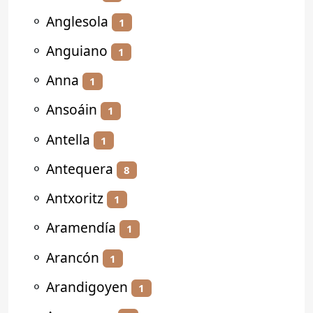
⚬
Anglesola
1
⚬
Anguiano
1
⚬
Anna
1
⚬
Ansoáin
1
⚬
Antella
1
⚬
Antequera
8
⚬
Antxoritz
1
⚬
Aramendía
1
⚬
Arancón
1
⚬
Arandigoyen
1