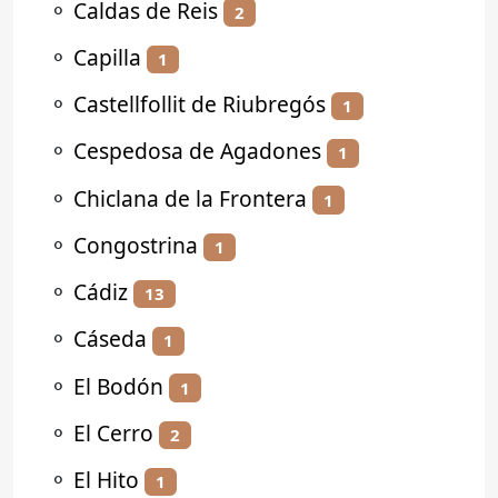
⚬
Caldas de Reis
2
⚬
Capilla
1
⚬
Castellfollit de Riubregós
1
⚬
Cespedosa de Agadones
1
⚬
Chiclana de la Frontera
1
⚬
Congostrina
1
⚬
Cádiz
13
⚬
Cáseda
1
⚬
El Bodón
1
⚬
El Cerro
2
⚬
El Hito
1