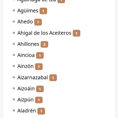
⚬
Agüimes
1
⚬
Ahedo
1
⚬
Ahigal de los Aceiteros
1
⚬
Ahillones
3
⚬
Aincioa
1
⚬
Ainzón
1
⚬
Aizarnazabal
1
⚬
Aizoáin
1
⚬
Aizpún
1
⚬
Aladrén
1