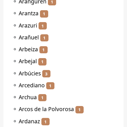
⚬
Aranguren
1
⚬
Arantza
1
⚬
Arazuri
1
⚬
Arañuel
1
⚬
Arbeiza
1
⚬
Arbejal
1
⚬
Arbúcies
3
⚬
Arcediano
1
⚬
Archua
1
⚬
Arcos de la Polvorosa
1
⚬
Ardanaz
1