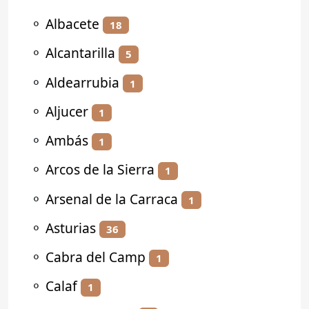
⚬
Albacete
18
⚬
Alcantarilla
5
⚬
Aldearrubia
1
⚬
Aljucer
1
⚬
Ambás
1
⚬
Arcos de la Sierra
1
⚬
Arsenal de la Carraca
1
⚬
Asturias
36
⚬
Cabra del Camp
1
⚬
Calaf
1