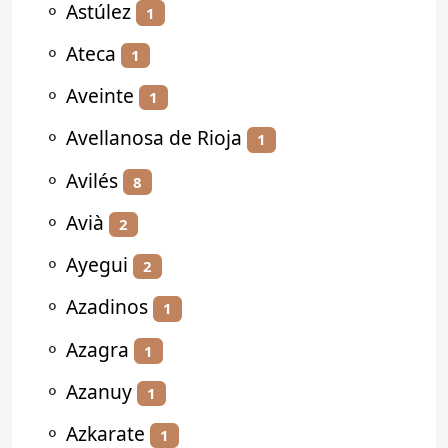
⚬
Astúlez
1
⚬
Ateca
1
⚬
Aveinte
1
⚬
Avellanosa de Rioja
1
⚬
Avilés
8
⚬
Avià
2
⚬
Ayegui
2
⚬
Azadinos
1
⚬
Azagra
1
⚬
Azanuy
1
⚬
Azkarate
1