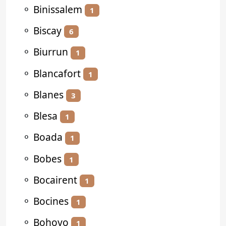
⚬
Binissalem
1
⚬
Biscay
6
⚬
Biurrun
1
⚬
Blancafort
1
⚬
Blanes
3
⚬
Blesa
1
⚬
Boada
1
⚬
Bobes
1
⚬
Bocairent
1
⚬
Bocines
1
⚬
Bohoyo
1