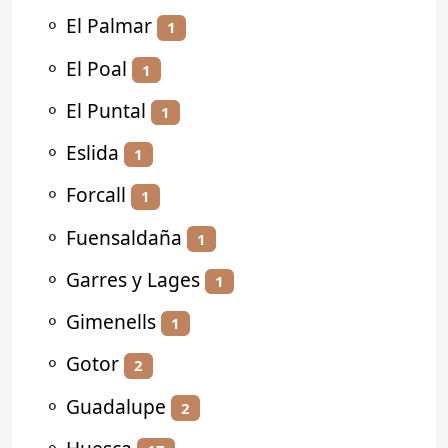
⚬
El Palmar
1
⚬
El Poal
1
⚬
El Puntal
1
⚬
Eslida
1
⚬
Forcall
1
⚬
Fuensaldaña
1
⚬
Garres y Lages
1
⚬
Gimenells
1
⚬
Gotor
2
⚬
Guadalupe
2