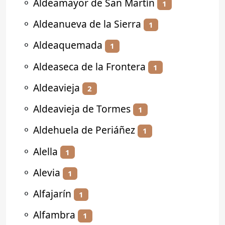
⚬
Aldeamayor de San Martín
1
⚬
Aldeanueva de la Sierra
1
⚬
Aldeaquemada
1
⚬
Aldeaseca de la Frontera
1
⚬
Aldeavieja
2
⚬
Aldeavieja de Tormes
1
⚬
Aldehuela de Periáñez
1
⚬
Alella
1
⚬
Alevia
1
⚬
Alfajarín
1
⚬
Alfambra
1