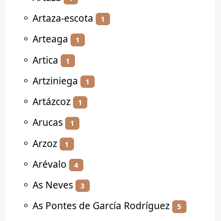
⚬
Artaza-escota
1
⚬
Arteaga
1
⚬
Artica
1
⚬
Artziniega
1
⚬
Artázcoz
1
⚬
Arucas
1
⚬
Arzoz
1
⚬
Arévalo
4
⚬
As Neves
3
⚬
As Pontes de García Rodríguez
5