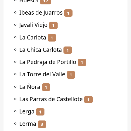
⚬
Huesca
17
⚬
Ibeas de Juarros
1
⚬
Javalí Viejo
1
⚬
La Carlota
1
⚬
La Chica Carlota
1
⚬
La Pedraja de Portillo
1
⚬
La Torre del Valle
1
⚬
La Ñora
1
⚬
Las Parras de Castellote
1
⚬
Lerga
1
⚬
Lerma
3