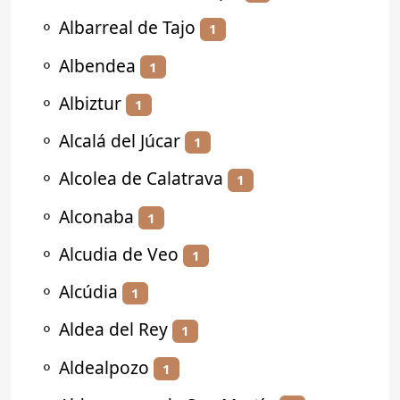
⚬
Albarreal de Tajo
1
⚬
Albendea
1
⚬
Albiztur
1
⚬
Alcalá del Júcar
1
⚬
Alcolea de Calatrava
1
⚬
Alconaba
1
⚬
Alcudia de Veo
1
⚬
Alcúdia
1
⚬
Aldea del Rey
1
⚬
Aldealpozo
1