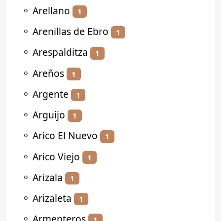
⚬
Arellano
1
⚬
Arenillas de Ebro
1
⚬
Arespalditza
1
⚬
Areños
1
⚬
Argente
1
⚬
Arguijo
1
⚬
Arico El Nuevo
1
⚬
Arico Viejo
1
⚬
Arizala
1
⚬
Arizaleta
1
⚬
Armenteros
1