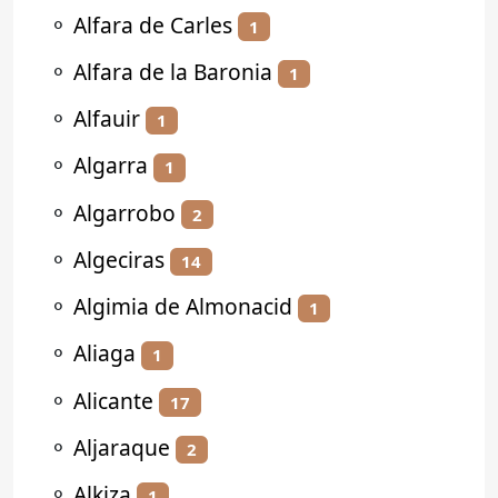
⚬
Alfara de Carles
1
⚬
Alfara de la Baronia
1
⚬
Alfauir
1
⚬
Algarra
1
⚬
Algarrobo
2
⚬
Algeciras
14
⚬
Algimia de Almonacid
1
⚬
Aliaga
1
⚬
Alicante
17
⚬
Aljaraque
2
⚬
Alkiza
1