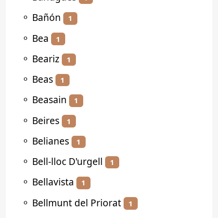
⚬
Bañón
1
⚬
Bea
1
⚬
Beariz
1
⚬
Beas
1
⚬
Beasain
1
⚬
Beires
1
⚬
Belianes
1
⚬
Bell-lloc D'urgell
1
⚬
Bellavista
1
⚬
Bellmunt del Priorat
1