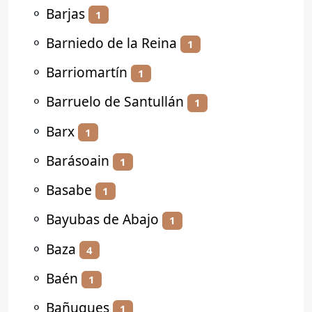
⚬
Barjas
1
⚬
Barniedo de la Reina
1
⚬
Barriomartín
1
⚬
Barruelo de Santullán
1
⚬
Barx
1
⚬
Barásoain
1
⚬
Basabe
1
⚬
Bayubas de Abajo
1
⚬
Baza
4
⚬
Baén
1
⚬
Bañugues
1