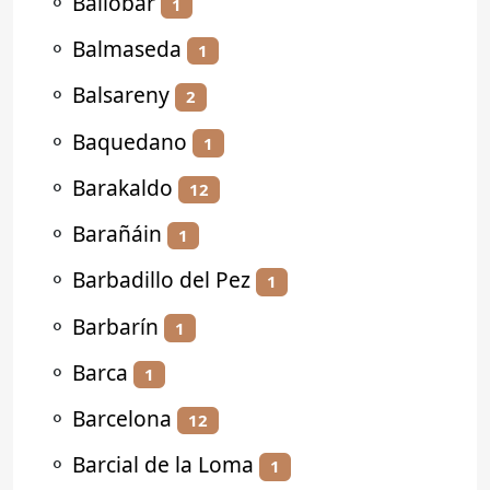
⚬
Ballobar
1
⚬
Balmaseda
1
⚬
Balsareny
2
⚬
Baquedano
1
⚬
Barakaldo
12
⚬
Barañáin
1
⚬
Barbadillo del Pez
1
⚬
Barbarín
1
⚬
Barca
1
⚬
Barcelona
12
⚬
Barcial de la Loma
1