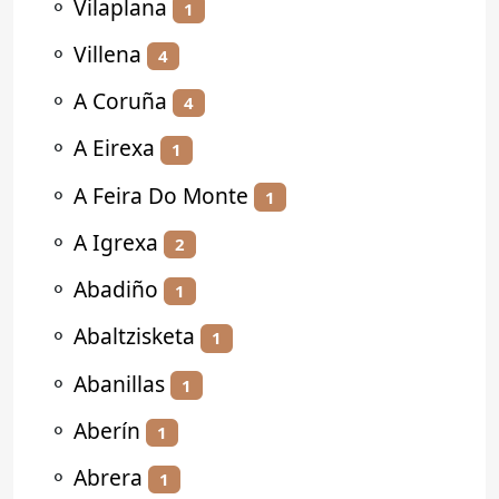
⚬
Vilaplana
1
⚬
Villena
4
⚬
A Coruña
4
⚬
A Eirexa
1
⚬
A Feira Do Monte
1
⚬
A Igrexa
2
⚬
Abadiño
1
⚬
Abaltzisketa
1
⚬
Abanillas
1
⚬
Aberín
1
⚬
Abrera
1