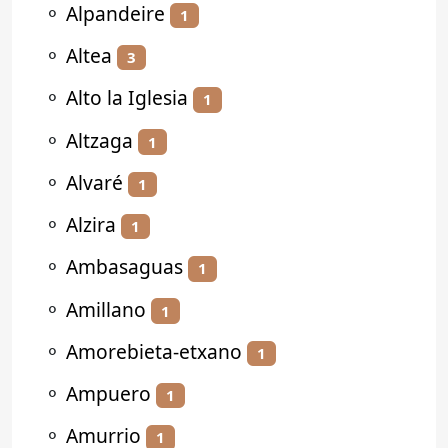
⚬
Alpandeire
1
⚬
Altea
3
⚬
Alto la Iglesia
1
⚬
Altzaga
1
⚬
Alvaré
1
⚬
Alzira
1
⚬
Ambasaguas
1
⚬
Amillano
1
⚬
Amorebieta-etxano
1
⚬
Ampuero
1
⚬
Amurrio
1