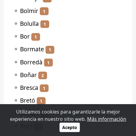
⚬
Bolmir
1
⚬
Bolulla
1
⚬
Bor
1
⚬
Bormate
1
⚬
Borredà
1
⚬
Boñar
2
⚬
Bresca
1
⚬
Bretó
1
Utilizamos cookies para garantizarle la mejor
⚬
Bretún
1
experiencia en nuestro sitio web.
Más información
⚬
Brez
1
Acepto