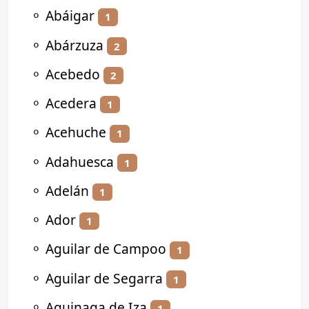
⚬
Abáigar
1
⚬
Abárzuza
2
⚬
Acebedo
2
⚬
Acedera
1
⚬
Acehuche
1
⚬
Adahuesca
1
⚬
Adelán
1
⚬
Ador
1
⚬
Aguilar de Campoo
1
⚬
Aguilar de Segarra
1
⚬
Aguinaga de Iza
1