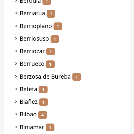
⚬
Berodia
1
⚬
Berriatúa
1
⚬
Berrioplano
1
⚬
Berriosuso
1
⚬
Berriozar
1
⚬
Berrueco
1
⚬
Berzosa de Bureba
1
⚬
Beteta
1
⚬
Biañez
1
⚬
Bilbao
4
⚬
Biniamar
1