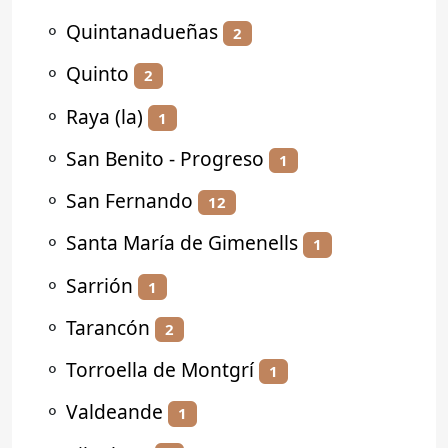
⚬
Quintanadueñas
2
⚬
Quinto
2
⚬
Raya (la)
1
⚬
San Benito - Progreso
1
⚬
San Fernando
12
⚬
Santa María de Gimenells
1
⚬
Sarrión
1
⚬
Tarancón
2
⚬
Torroella de Montgrí
1
⚬
Valdeande
1