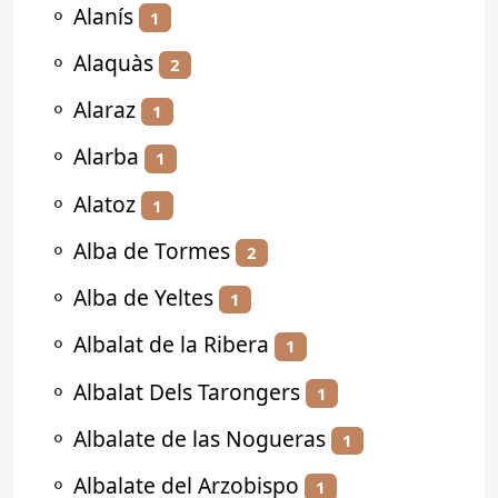
⚬
Alanís
1
⚬
Alaquàs
2
⚬
Alaraz
1
⚬
Alarba
1
⚬
Alatoz
1
⚬
Alba de Tormes
2
⚬
Alba de Yeltes
1
⚬
Albalat de la Ribera
1
⚬
Albalat Dels Tarongers
1
⚬
Albalate de las Nogueras
1
⚬
Albalate del Arzobispo
1