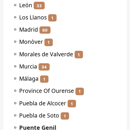
⚬
León
33
⚬
Los Llanos
1
⚬
Madrid
60
⚬
Monòver
1
⚬
Morales de Valverde
1
⚬
Murcia
34
⚬
Málaga
1
⚬
Province Of Ourense
1
⚬
Puebla de Alcocer
1
⚬
Puebla de Soto
1
⚬
Puente Genil