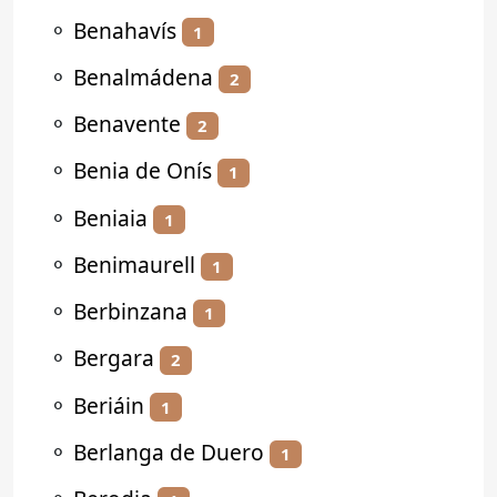
⚬
Benahavís
1
⚬
Benalmádena
2
⚬
Benavente
2
⚬
Benia de Onís
1
⚬
Beniaia
1
⚬
Benimaurell
1
⚬
Berbinzana
1
⚬
Bergara
2
⚬
Beriáin
1
⚬
Berlanga de Duero
1