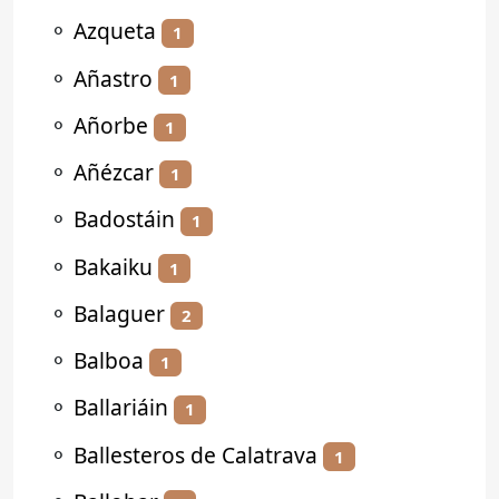
⚬
Azqueta
1
⚬
Añastro
1
⚬
Añorbe
1
⚬
Añézcar
1
⚬
Badostáin
1
⚬
Bakaiku
1
⚬
Balaguer
2
⚬
Balboa
1
⚬
Ballariáin
1
⚬
Ballesteros de Calatrava
1