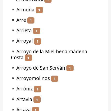
⚬
Armuña
1
⚬
Arre
1
⚬
Arrieta
1
⚬
Arroyal
1
⚬
Arroyo de la Miel-benalmádena
Costa
1
⚬
Arroyo de San Serván
1
⚬
Arroyomolinos
1
⚬
Arróniz
1
⚬
Artavia
1
⚬
Artaza
1