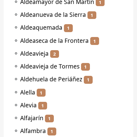
⚬
Aldeamayor de San Martín
1
⚬
Aldeanueva de la Sierra
1
⚬
Aldeaquemada
1
⚬
Aldeaseca de la Frontera
1
⚬
Aldeavieja
2
⚬
Aldeavieja de Tormes
1
⚬
Aldehuela de Periáñez
1
⚬
Alella
1
⚬
Alevia
1
⚬
Alfajarín
1
⚬
Alfambra
1