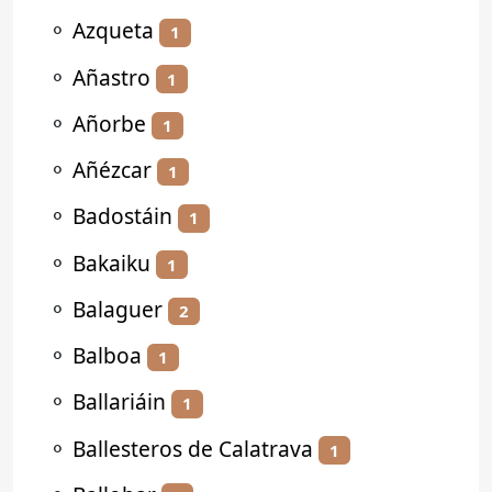
⚬
Azqueta
1
⚬
Añastro
1
⚬
Añorbe
1
⚬
Añézcar
1
⚬
Badostáin
1
⚬
Bakaiku
1
⚬
Balaguer
2
⚬
Balboa
1
⚬
Ballariáin
1
⚬
Ballesteros de Calatrava
1