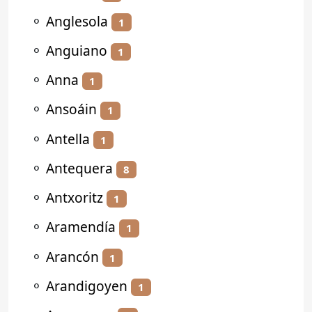
⚬
Anglesola
1
⚬
Anguiano
1
⚬
Anna
1
⚬
Ansoáin
1
⚬
Antella
1
⚬
Antequera
8
⚬
Antxoritz
1
⚬
Aramendía
1
⚬
Arancón
1
⚬
Arandigoyen
1