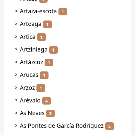
⚬
Artaza-escota
1
⚬
Arteaga
1
⚬
Artica
1
⚬
Artziniega
1
⚬
Artázcoz
1
⚬
Arucas
1
⚬
Arzoz
1
⚬
Arévalo
4
⚬
As Neves
3
⚬
As Pontes de García Rodríguez
5