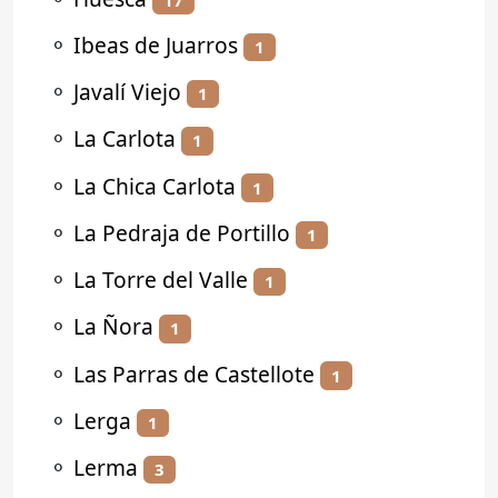
⚬
Ibeas de Juarros
1
⚬
Javalí Viejo
1
⚬
La Carlota
1
⚬
La Chica Carlota
1
⚬
La Pedraja de Portillo
1
⚬
La Torre del Valle
1
⚬
La Ñora
1
⚬
Las Parras de Castellote
1
⚬
Lerga
1
⚬
Lerma
3