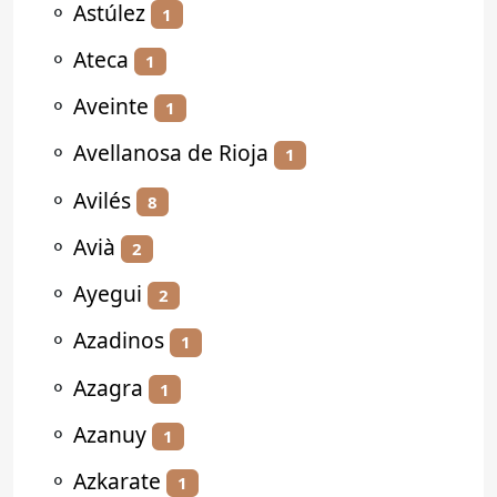
⚬
Astúlez
1
⚬
Ateca
1
⚬
Aveinte
1
⚬
Avellanosa de Rioja
1
⚬
Avilés
8
⚬
Avià
2
⚬
Ayegui
2
⚬
Azadinos
1
⚬
Azagra
1
⚬
Azanuy
1
⚬
Azkarate
1