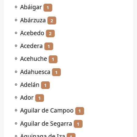
⚬
Abáigar
1
⚬
Abárzuza
2
⚬
Acebedo
2
⚬
Acedera
1
⚬
Acehuche
1
⚬
Adahuesca
1
⚬
Adelán
1
⚬
Ador
1
⚬
Aguilar de Campoo
1
⚬
Aguilar de Segarra
1
⚬
Aguinaga de Iza
1