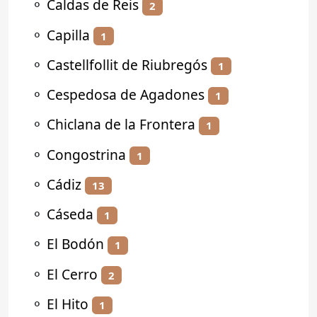
⚬
Caldas de Reis
2
⚬
Capilla
1
⚬
Castellfollit de Riubregós
1
⚬
Cespedosa de Agadones
1
⚬
Chiclana de la Frontera
1
⚬
Congostrina
1
⚬
Cádiz
13
⚬
Cáseda
1
⚬
El Bodón
1
⚬
El Cerro
2
⚬
El Hito
1