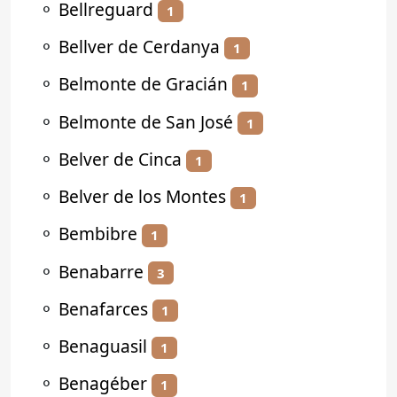
⚬
Bellreguard
1
⚬
Bellver de Cerdanya
1
⚬
Belmonte de Gracián
1
⚬
Belmonte de San José
1
⚬
Belver de Cinca
1
⚬
Belver de los Montes
1
⚬
Bembibre
1
⚬
Benabarre
3
⚬
Benafarces
1
⚬
Benaguasil
1
⚬
Benagéber
1