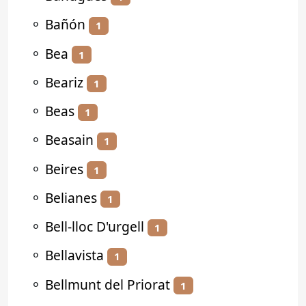
⚬
Bañón
1
⚬
Bea
1
⚬
Beariz
1
⚬
Beas
1
⚬
Beasain
1
⚬
Beires
1
⚬
Belianes
1
⚬
Bell-lloc D'urgell
1
⚬
Bellavista
1
⚬
Bellmunt del Priorat
1