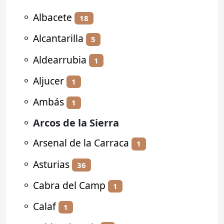
⚬
Albacete
18
⚬
Alcantarilla
5
⚬
Aldearrubia
1
⚬
Aljucer
1
⚬
Ambás
1
⚬
Arcos de la Sierra
⚬
Arsenal de la Carraca
1
⚬
Asturias
36
⚬
Cabra del Camp
1
⚬
Calaf
1