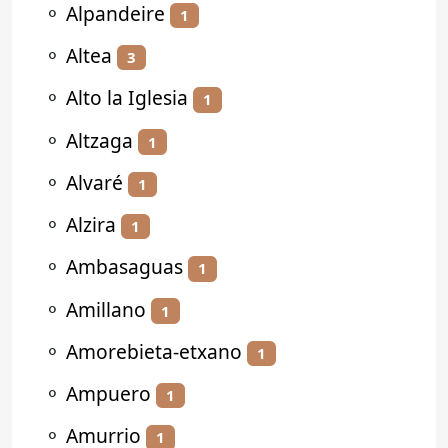
⚬
Alpandeire
1
⚬
Altea
3
⚬
Alto la Iglesia
1
⚬
Altzaga
1
⚬
Alvaré
1
⚬
Alzira
1
⚬
Ambasaguas
1
⚬
Amillano
1
⚬
Amorebieta-etxano
1
⚬
Ampuero
1
⚬
Amurrio
1