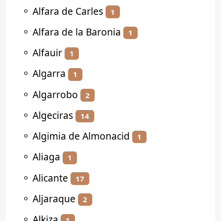
⚬
Alfara de Carles
1
⚬
Alfara de la Baronia
1
⚬
Alfauir
1
⚬
Algarra
1
⚬
Algarrobo
2
⚬
Algeciras
14
⚬
Algimia de Almonacid
1
⚬
Aliaga
1
⚬
Alicante
17
⚬
Aljaraque
2
⚬
Alkiza
1