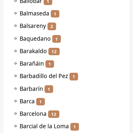
⚬
Ballobar
1
⚬
Balmaseda
1
⚬
Balsareny
2
⚬
Baquedano
1
⚬
Barakaldo
12
⚬
Barañáin
1
⚬
Barbadillo del Pez
1
⚬
Barbarín
1
⚬
Barca
1
⚬
Barcelona
12
⚬
Barcial de la Loma
1