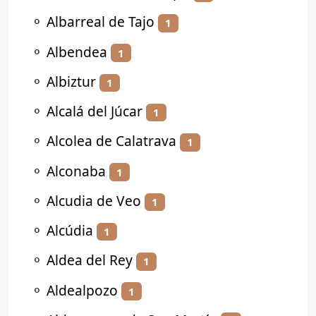
⚬
Albarreal de Tajo
1
⚬
Albendea
1
⚬
Albiztur
1
⚬
Alcalá del Júcar
1
⚬
Alcolea de Calatrava
1
⚬
Alconaba
1
⚬
Alcudia de Veo
1
⚬
Alcúdia
1
⚬
Aldea del Rey
1
⚬
Aldealpozo
1