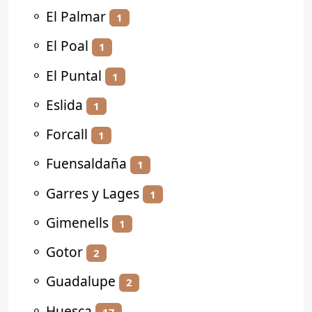
⚬
El Palmar
1
⚬
El Poal
1
⚬
El Puntal
1
⚬
Eslida
1
⚬
Forcall
1
⚬
Fuensaldaña
1
⚬
Garres y Lages
1
⚬
Gimenells
1
⚬
Gotor
2
⚬
Guadalupe
2
⚬
Huesca
17