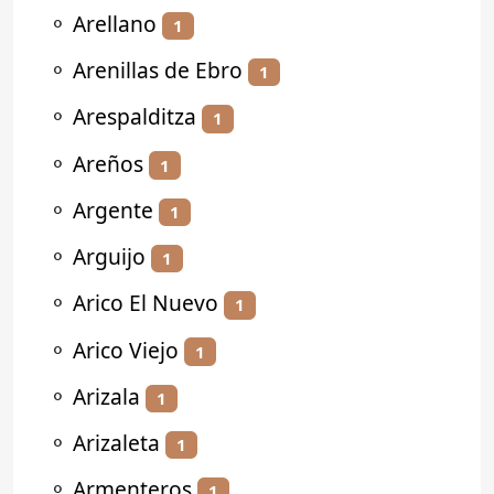
⚬
Arellano
1
⚬
Arenillas de Ebro
1
⚬
Arespalditza
1
⚬
Areños
1
⚬
Argente
1
⚬
Arguijo
1
⚬
Arico El Nuevo
1
⚬
Arico Viejo
1
⚬
Arizala
1
⚬
Arizaleta
1
⚬
Armenteros
1