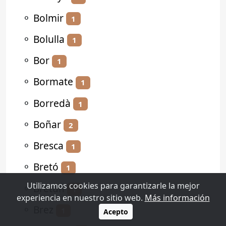
⚬
Bolmir
1
⚬
Bolulla
1
⚬
Bor
1
⚬
Bormate
1
⚬
Borredà
1
⚬
Boñar
2
⚬
Bresca
1
⚬
Bretó
1
Utilizamos cookies para garantizarle la mejor
⚬
Bretún
1
experiencia en nuestro sitio web.
Más información
⚬
Brez
1
Acepto