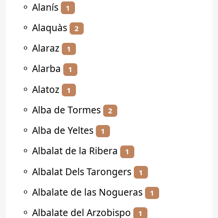
⚬
Alanís
1
⚬
Alaquàs
2
⚬
Alaraz
1
⚬
Alarba
1
⚬
Alatoz
1
⚬
Alba de Tormes
2
⚬
Alba de Yeltes
1
⚬
Albalat de la Ribera
1
⚬
Albalat Dels Tarongers
1
⚬
Albalate de las Nogueras
1
⚬
Albalate del Arzobispo
1