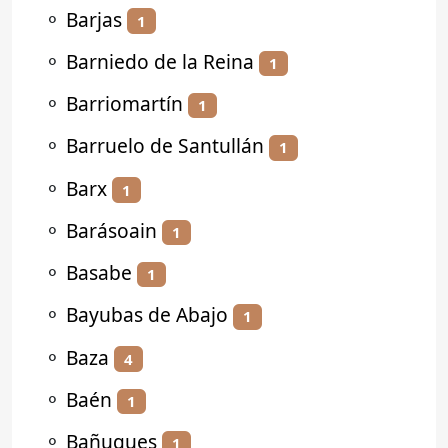
⚬
Barjas
1
⚬
Barniedo de la Reina
1
⚬
Barriomartín
1
⚬
Barruelo de Santullán
1
⚬
Barx
1
⚬
Barásoain
1
⚬
Basabe
1
⚬
Bayubas de Abajo
1
⚬
Baza
4
⚬
Baén
1
⚬
Bañugues
1