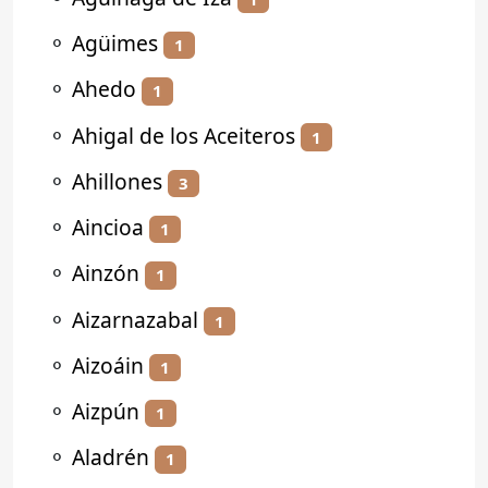
⚬
Agüimes
1
⚬
Ahedo
1
⚬
Ahigal de los Aceiteros
1
⚬
Ahillones
3
⚬
Aincioa
1
⚬
Ainzón
1
⚬
Aizarnazabal
1
⚬
Aizoáin
1
⚬
Aizpún
1
⚬
Aladrén
1