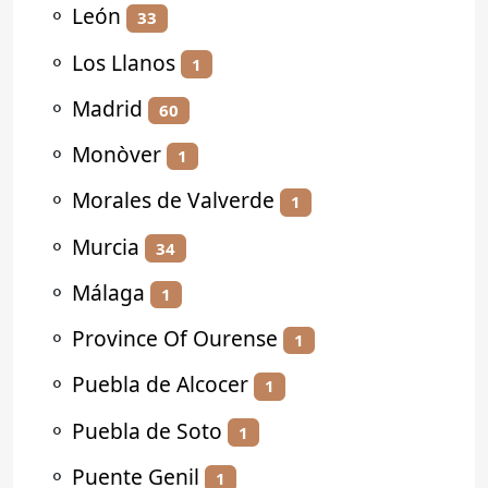
⚬
León
33
⚬
Los Llanos
1
⚬
Madrid
60
⚬
Monòver
1
⚬
Morales de Valverde
1
⚬
Murcia
34
⚬
Málaga
1
⚬
Province Of Ourense
1
⚬
Puebla de Alcocer
1
⚬
Puebla de Soto
1
⚬
Puente Genil
1