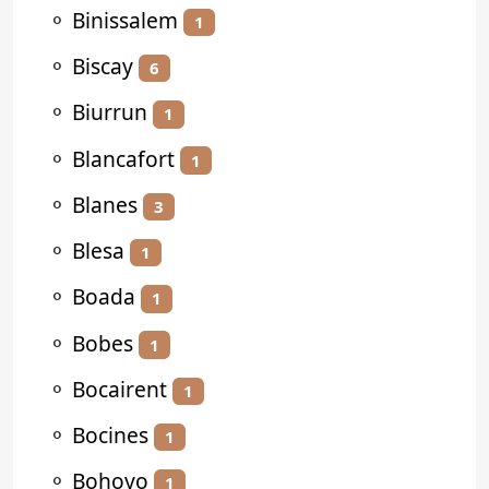
⚬
Binissalem
1
⚬
Biscay
6
⚬
Biurrun
1
⚬
Blancafort
1
⚬
Blanes
3
⚬
Blesa
1
⚬
Boada
1
⚬
Bobes
1
⚬
Bocairent
1
⚬
Bocines
1
⚬
Bohoyo
1