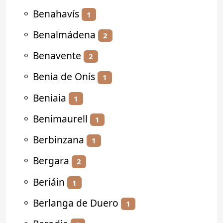
⚬
Benahavís
1
⚬
Benalmádena
2
⚬
Benavente
2
⚬
Benia de Onís
1
⚬
Beniaia
1
⚬
Benimaurell
1
⚬
Berbinzana
1
⚬
Bergara
2
⚬
Beriáin
1
⚬
Berlanga de Duero
1