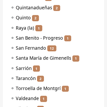
⚬
Quintanadueñas
2
⚬
Quinto
2
⚬
Raya (la)
1
⚬
San Benito - Progreso
1
⚬
San Fernando
12
⚬
Santa María de Gimenells
1
⚬
Sarrión
1
⚬
Tarancón
2
⚬
Torroella de Montgrí
1
⚬
Valdeande
1