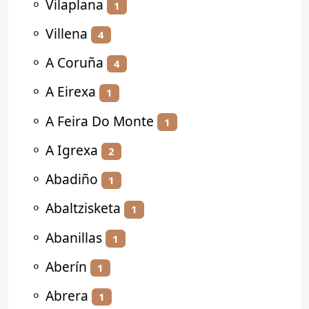
⚬
Vilaplana
1
⚬
Villena
4
⚬
A Coruña
4
⚬
A Eirexa
1
⚬
A Feira Do Monte
1
⚬
A Igrexa
2
⚬
Abadiño
1
⚬
Abaltzisketa
1
⚬
Abanillas
1
⚬
Aberín
1
⚬
Abrera
1