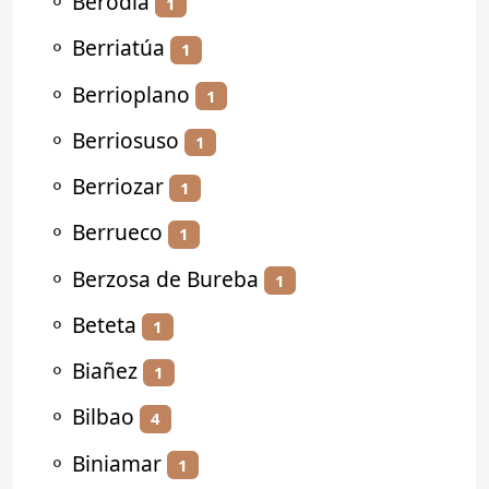
⚬
Berodia
1
⚬
Berriatúa
1
⚬
Berrioplano
1
⚬
Berriosuso
1
⚬
Berriozar
1
⚬
Berrueco
1
⚬
Berzosa de Bureba
1
⚬
Beteta
1
⚬
Biañez
1
⚬
Bilbao
4
⚬
Biniamar
1