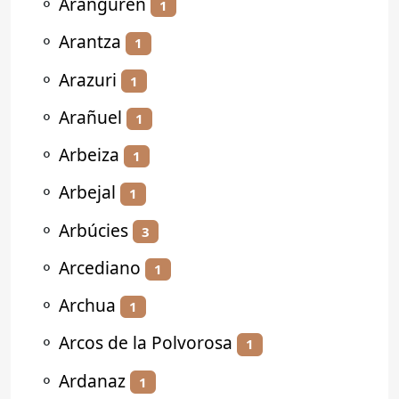
⚬
Aranguren
1
⚬
Arantza
1
⚬
Arazuri
1
⚬
Arañuel
1
⚬
Arbeiza
1
⚬
Arbejal
1
⚬
Arbúcies
3
⚬
Arcediano
1
⚬
Archua
1
⚬
Arcos de la Polvorosa
1
⚬
Ardanaz
1