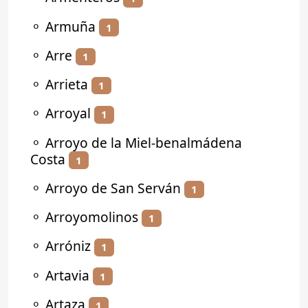
⚬
Armuña
1
⚬
Arre
1
⚬
Arrieta
1
⚬
Arroyal
1
⚬
Arroyo de la Miel-benalmádena
Costa
1
⚬
Arroyo de San Serván
1
⚬
Arroyomolinos
1
⚬
Arróniz
1
⚬
Artavia
1
⚬
Artaza
1